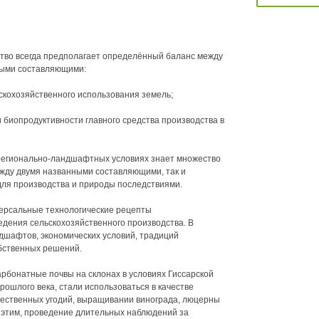
тво всегда предполагает определённый баланс между
ными составляющими:
скохозяйственного использования земель;
 биопродуктивности главного средства производства в
регионально-ландшафтных условиях знает множество
жду двумя названными составляющими, так и
для производства и природы последствиями.
версальные технологические рецепты
дения сельскохозяйственного производства. В
андшафтов, экономических условий, традиций
обственных решений.
арбонатные почвы на склонах в условиях Гиссарской
рошлого века, стали использоваться в качестве
тественных угодий, выращивании винограда, люцерны
с этим, проведение длительных наблюдений за