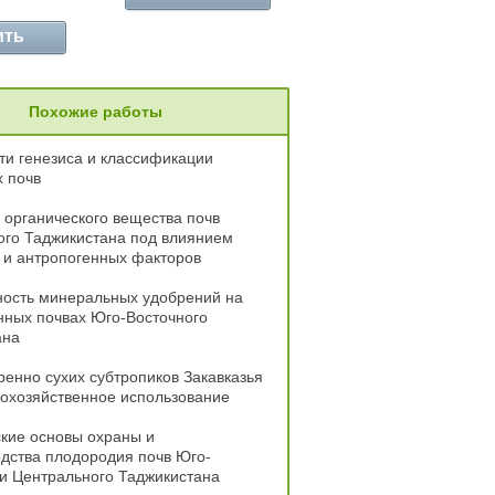
ить
Похожие работы
и генезиса и классификации
 почв
органического вещества почв
ого Таджикистана под влиянием
 и антропогенных факторов
ость минеральных удобрений на
нных почвах Юго-Восточного
ана
енно сухих субтропиков Закавказья
кохозяйственное использование
кие основы охраны и
дства плодородия почв Юго-
и Центрального Таджикистана