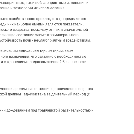
благоприятные, так и неблагоприятные изменения и
ление и технологии их использования.
ельскохозяйственного производства, определяется
еди них наиболее емкими являются показатели,
ского вещества, поскольку от них, в значительной
еделяющие состояние элементов минерального
устойчивость почв к неблагоприятным воздействиям.
тенсивным включением горных коричневых
нного назначения, что связанно с необходимостью
я и сохранением продовольственной безопасности
менения режима и состояния органического вещества
ской долины Таджикистана за длительный период (с
нии дождеванием под травянистой растительностью и