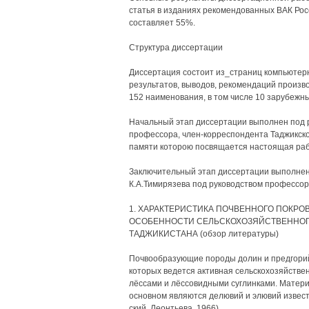
статья в изданиях рекомендованных ВАК Росс
составляет 55%.
Структура диссертации
Диссертация состоит из_страниц компьютерн
результатов, выводов, рекомендаций произв
152 наименования, в том числе 10 зарубежны
Начальный этап диссертации выполнен под р
профессора, член-корреспондента Таджикско
памяти которою посвящается настоящая раб
Заключительный этап диссертации выполне
К.А.Тимирязева под руководством профессора
1. ХАРАКТЕРИСТИКА ПОЧВЕННОГО ПОКРО
ОСОБЕННОСТИ СЕЛЬСКОХОЗЯЙСТВЕННОГ
ТАДЖИКИСТАНА (обзор литературы)
Почвообразующие породы долин и предгорий 
которых ведется активная сельскохозяйстве
лёссами и лёссовидными суглинками. Матери
основном являются делювий и элювий известн
ский, Леонтьева, 1966).