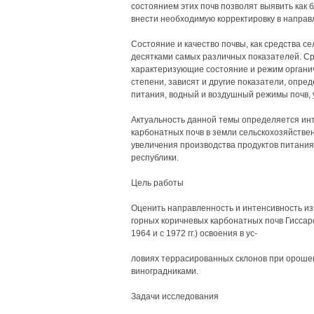
состоянием этих почв позволят выявить как 
внести необходимую корректировку в направ
Состояние и качество почвы, как средства с
десятками самых различных показателей. Ср
характеризующие состояние и режим органиче
степени, зависят и другие показатели, опр
питания, водный и воздушный режимы почв, 
Актуальность данной темы определяется ин
карбонатных почв в земли сельскохозяйстве
увеличения производства продуктов питани
республики.
Цель работы
Оценить направленность и интенсивность из
горных коричневых карбонатных почв Гиссар
1964 и с 1972 гг.) освоения в ус-
ловиях террасированных склонов при ороше
виноградниками.
Задачи исследования