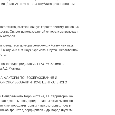
ии. Доля участия автора в публикациях в среднем
ого текста, включая общую характеристику, основных
одству. Список использованной литературы включает
х авторов.
уководством доктора сельскохозяйственных паук,
й академии с.-х. наук Акрамова Юсуфа , незабвенной
ота.
н на кафедре радиологии РГАУ-МСХА имени
 А.Д. Фокина.
ВА, ФАКТОРЫ ПОЧВООБРАЗОВАНИЯ И
О ИСПОЛЬЗОВАНИЯ ПОЧВ ЦЕНТРАЛЬНОГО
Центрального Таджикистана, т.е. территории на
нная деятельность, представлены исключительно
нскими породами горных и высокогорных почв в
яков, гранитов, порфиритов и др. пород (Кутемин-