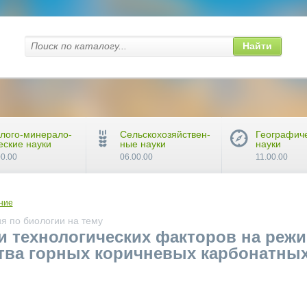
Найти
лого-минерало-
Сельскохозяйствен-
Географич
еские науки
ные науки
науки
00.00
06.00.00
11.00.00
ние
я по биологии на тему
 технологических факторов на режи
тва горных коричневых карбонатны