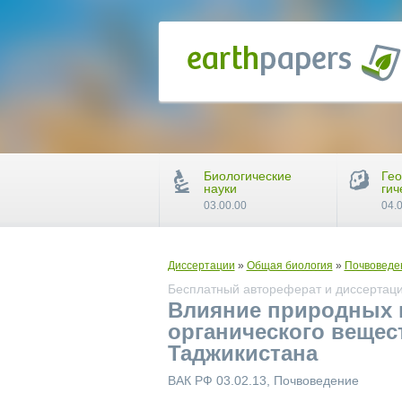
Биологические
Гео
науки
гич
03.00.00
04.
Диссертации
»
Общая биология
»
Почвоведе
Бесплатный автореферат и диссертаци
Влияние природных и
органического вещес
Таджикистана
ВАК РФ 03.02.13, Почвоведение