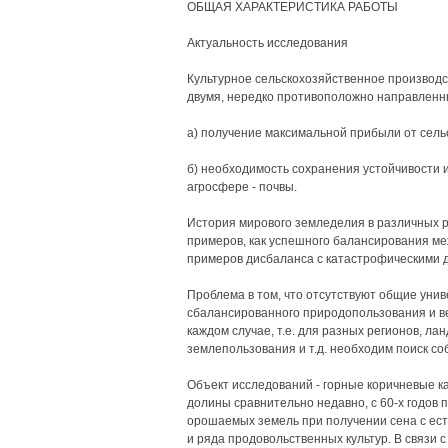
ОБЩАЯ ХАРАКТЕРИСТИКА РАБОТЫ
Актуальность исследования
Культурное сельскохозяйственное производс
двумя, нередко противоположно направлен
а) получение максимальной прибыли от сель
б) необходимость сохранения устойчивости и
агросфере - почвы.
История мирового земледелия в различных 
примеров, как успешного балансирования ме
примеров дисбаланса с катастрофическими 
Проблема в том, что отсутствуют общие уни
сбалансированного природопользования и ве
каждом случае, т.е. для разных регионов, л
землепользования и т.д. необходим поиск с
Объект исследований - горные коричневые к
долины сравнительно недавно, с 60-х годов п
орошаемых земель при получении сена с ес
и ряда продовольственных культур. В связи 