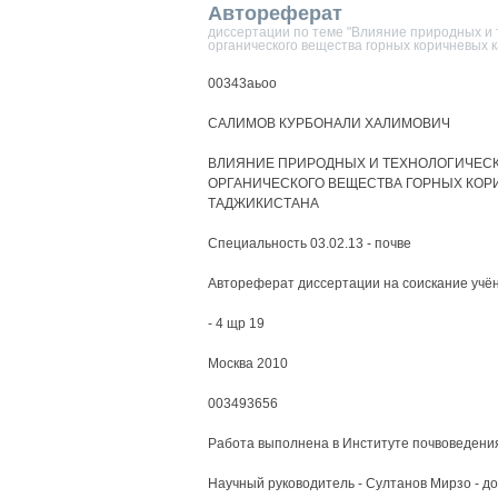
Автореферат
диссертации по теме "Влияние природных и 
органического вещества горных коричневых 
00343аьоо
САЛИМОВ КУРБОНАЛИ ХАЛИМОВИЧ
ВЛИЯНИЕ ПРИРОДНЫХ И ТЕХНОЛОГИЧЕСК
ОРГАНИЧЕСКОГО ВЕЩЕСТВА ГОРНЫХ КОР
ТАДЖИКИСТАНА
Специальность 03.02.13 - почве
Автореферат диссертации на соискание учён
- 4 щр 19
Москва 2010
003493656
Работа выполнена в Институте почвоведения
Научный руководитель - Султанов Мирзо - д