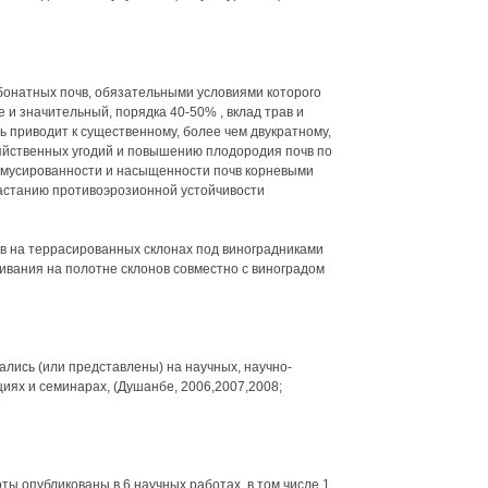
бонатных почв, обязательными условиями которого
и значительный, порядка 40-50% , вклад трав и
приводит к существенному, более чем двукратному,
яйственных угодий и повышению плодородия почв по
гумусированности и насыщенности почв корневыми
растанию противоэрозионной устойчивости
в на террасированных склонах под виноградниками
вания на полотне склонов совместно с виноградом
ись (или представлены) на научных, научно-
иях и семинарах, (Душанбе, 2006,2007,2008;
ы опубликованы в 6 научных работах, в том числе 1