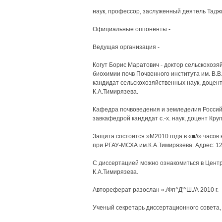
наук, профессор, заслуженный деятель Тадж
Официальные оппоненты -
Ведущая организация -
Когут Борис Маратович - доктор сельскохоз
биохимии почв Почвенного института им. В.В
кандидат сельскохозяйственных наук, доце
К.А.Тимирязева.
Кафедра почвоведения и земледелия Россий
завкафедрой кандидат с.-х. наук, доцент Круп
Защита состоится »М2010 года в «■//» часов
при РГАУ-МСХА им.К.А.Тимирязева. Адрес: 127
С диссертацией можно ознакомиться в Центр
К.А.Тимирязева.
Автореферат разослан «./Фп^Д'^Ш./А 2010 г.
Ученый секретарь диссертационного совета, 