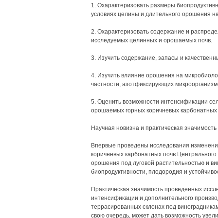
1. Охарактеризовать размеры биопродуктивн
условиях целины и длительного орошения на
2. Охарактеризовать содержание и распред
исследуемых целинных и орошаемых почв.
3. Изучить содержание, запасы и качественн
4. Изучить влияние орошения на микробиоло
частности, азотфиксирующих микроорганизмо
5. Оценить возможности интенсификации сел
орошаемых горных коричневых карбонатных 
Научная новизна и практическая значимость
Впервые проведены исследования изменения
коричневых карбонатных почв Центрального
орошения под луговой растительностью и ви
биопродуктивности, плодородия и устойчиво
Практическая значимость проведенных иссл
интенсификации и дополнительного произво
террасированных склонах под виноградниками
свою очередь, может дать возможность увел