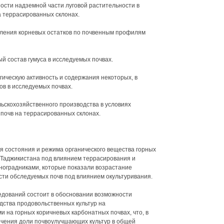
ости надземной части луговой растительности в
 террасированных склонах.
еления корневых остатков по почвенным профилям
ый состав гумуса в исследуемых почвах.
гическую активность и содержания некоторых, в
в в исследуемых почвах.
ьскохозяйственного производства в условиях
почв на террасированных склонах.
 состояния и режима органического вещества горных
 Таджикистана под влиянием террасирования и
ноградниками, которые показали возрастание
сти обследуемых почв под влиянием окультуривания.
едований состоит в обосновании возможности
дства продовольственных культур на
 на горных коричневых карбонатных почвах, что, в
ичения доли почвоулучшающих культур в общей