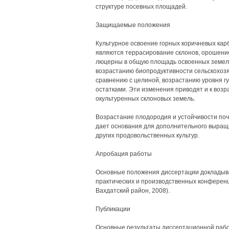
структуре посевных площадей.
Защищаемые положения
Культурное освоение горных коричневых кар
являются террасирование склонов, орошение 
люцерны в общую площадь освоенных земель 
возрастанию биопродуктивности сельскохоз
сравнению с целиной, возрастанию уровня 
остатками. Эти изменения приводят и к воз
окультуренных склоновых земель.
Возрастание плодородия и устойчивости поч
дает основания для дополнительного выращи
других продовольственных культур.
Апробация работы
Основные положения диссертации докладывал
практических и производственных конференц
Вахдатский район, 2008).
Публикации
Основные результаты диссертационной работ