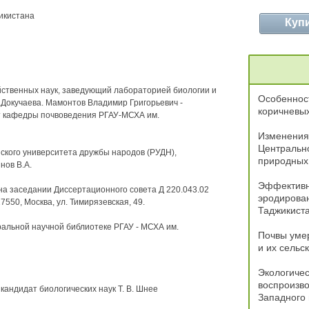
икистана
Куп
яйственных наук, заведующий лабораторией биологии и
Особенност
.Докучаева. Мамонтов Владимир Григорьевич -
коричневых
нт кафедры почвоведения РГАУ-МСХА им.
Изменения 
Центральн
ского университета дружбы народов (РУДН),
природных
нов В.А.
Эффективн
 на заседании Диссертационного совета Д 220.043.02
эродирова
550, Москва, ул. Тимирязевская, 49.
Таджикист
альной научной библиотеке РГАУ - МСХА им.
Почвы умер
и их сельс
Экологичес
воспроизво
кандидат биологических наук Т. В. Шнее
Западного 