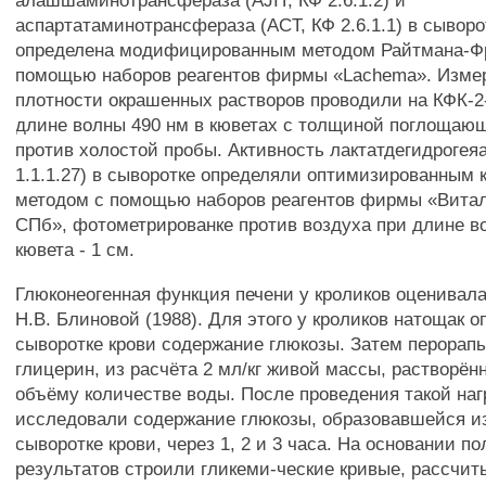
алашшаминотрансфераза (AJIT, КФ 2.6.1.2) и
аспартатаминотрансфераза (ACT, КФ 2.6.1.1) в сыворо
определена модифицированным методом Райтмана-Фр
помощью наборов реагентов фирмы «Lachema». Изме
плотности окрашенных растворов проводили на КФК-2
длине волны 490 нм в кюветах с толщиной поглощающ
против холостой пробы. Активность лактатдегидрогея
1.1.1.27) в сыворотке определяли оптимизированным 
методом с помощью наборов реагентов фирмы «Витал
СПб», фотометрированке против воздуха при длине в
кювета - 1 см.
Глюконеогенная функция печени у кроликов оценивала
Н.В. Блиновой (1988). Для этого у кроликов натощак 
сыворотке крови содержание глюкозы. Затем перорап
глицерин, из расчёта 2 мл/кг живой массы, растворён
объёму количестве воды. После проведения такой наг
исследовали содержание глюкозы, образовавшейся из
сыворотке крови, через 1, 2 и 3 часа. На основании п
результатов строили гликеми-ческие кривые, рассчит