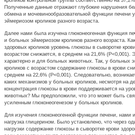
кроликов контрольной группы соответственно на 37,2%
Полученные данные отражают глубокие нарушения бел
обмена и мочевинообразователыюй функции печени 
эймериозом кроликов разного возраста.
Далее нами была изучена глюконеогенная функция пе
и больных эймериозом кроликов разного возраста. Как
здоровых кроликов уровень глюкозы в сыворотке кров
возрастом снижается, в среднем на 21,6% (Р<0,001). 
характерно и для больных животных. Так, у больных 
кроликов с возрастом содержание глюкозы в крови сн
среднем на 22,6% (Р<0,001). Следовательно, возникает
каких механизмов у больных кроликов, несмотря на д
концентрация глюкозы в крови поддерживается на уро
животных? Мы предположили, что это может быть свя
усиленным глюконеогенезом у больных кроликов.
Для изучения глюконеогенной функции печени, нами 
нагрузка глицерином. Было установлено, что через од
нагрузки содержанке глюкозы в сыворотке крови здор