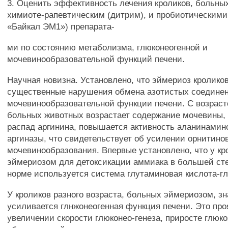
3. Оценить эффективность лечения кроликов, больны
химиоте-рапевтическим (дитрим), и пробиотическими 
«Байкал ЭМ1») препарата-
ми по состоянию метаболизма, глюконеогенной и
мочевинообразовательной функций печени.
Научная новизна. Установлено, что эймериоз кролико
существенные нарушения обмена азотистых соедине
мочевинообразовательной функции печени. С возраст
больных животных возрастает содержание мочевины,
распад аргинина, повышается активность аланинами
аргиназы, что свидетельствует об усилении орнитино
мочевинообразования. Впервые установлено, что у к
эймериозом для детоксикации аммиака в большей сте
норме используется система глутаминовая кислота-г
У кроликов разного возраста, больных эймериозом, з
усиливается глнжонеогенная функция печени. Это про
увеличении скорости глюконео-генеза, приросте глюко