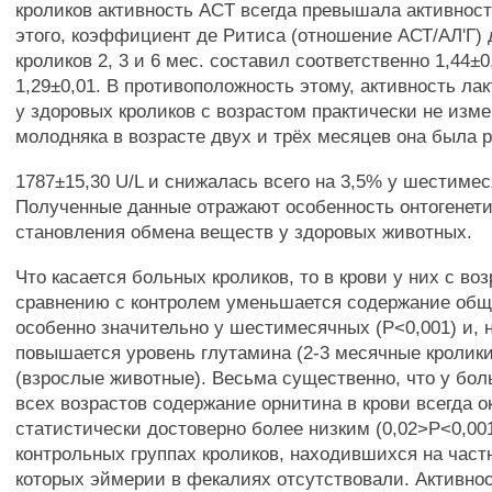
кроликов активность ACT всегда превышала активност
этого, коэффициент де Ритиса (отношение АСТ/АЛ'Г)
кроликов 2, 3 и 6 мес. составил соответственно 1,44±0,
1,29±0,01. В противоположность этому, активность ла
у здоровых кроликов с возрастом практически не изме
молодняка в возрасте двух и трёх месяцев она была 
1787±15,30 U/L и снижалась всего на 3,5% у шестиме
Полученные данные отражают особенность онтогенети
становления обмена веществ у здоровых животных.
Что касается больных кроликов, то в крови у них с во
сравнению с контролем уменьшается содержание обще
особенно значительно у шестимесячных (Р<0,001) и, 
повышается уровень глутамина (2-3 месячные кролик
(взрослые животные). Весьма существенно, что у бо
всех возрастов содержание орнитина в крови всегда 
статистически достоверно более низким (0,02>Р<0,001
контрольных группах кроликов, находившихся на част
которых эймерии в фекалиях отсутствовали. Активнос