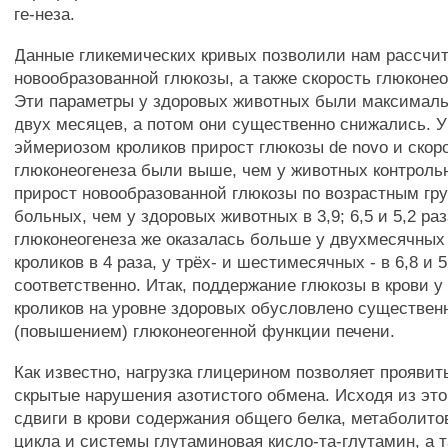
ге-неза.
Данные гликемических кривых позволили нам рассчит
новообразованной глюкозы, а также скорость глюконеог
Эти параметры у здоровых животных были максималь
двух месяцев, а потом они существенно снижались. 
эймериозом кроликов прирост глюкозы de novo и скор
глюконеогенеза были выше, чем у животных контрольн
прирост новообразованной глюкозы по возрастным гр
больных, чем у здоровых животных в 3,9; 6,5 и 5,2 ра
глюконеогенеза же оказалась больше у двухмесячных
кроликов в 4 раза, у трёх- и шестимесячных - в 6,8 и 5
соответственно. Итак, поддержание глюкозы в крови 
кроликов на уровне здоровых обусловлено существе
(повышением) глюконеогенной функции печени.
Как известно, нагрузка глицерином позволяет проявит
скрытые нарушения азотистого обмена. Исходя из это
сдвиги в крови содержания общего белка, метаболито
цикла и системы глутаминовая кисло-та-глутамин, а 