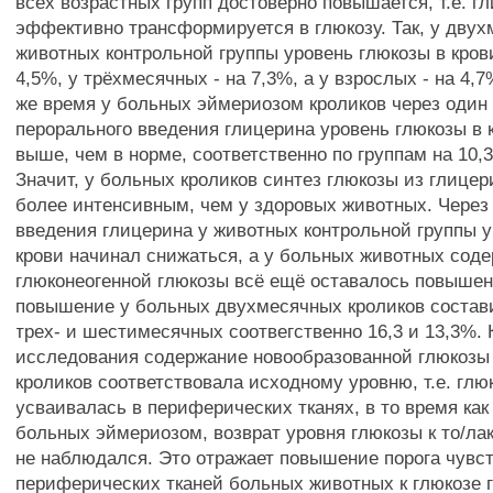
всех возрастных групп достоверно повышается, т.е. г
эффективно трансформируется в глюкозу. Так, у дву
животных контрольной группы уровень глюкозы в кров
4,5%, у трёхмесячных - на 7,3%, а у взрослых - на 4,7
же время у больных эймериозом кроликов через один
перорального введения глицерина уровень глюкозы в 
выше, чем в норме, соответственно по группам на 10,3;
Значит, у больных кроликов синтез глюкозы из глице
более интенсивным, чем у здоровых животных. Через 
введения глицерина у животных контрольной группы у
крови начинал снижаться, а у больных животных сод
глюконеогенной глюкозы всё ещё оставалось повыше
повышение у больных двухмесячных кроликов состави
трех- и шестимесячных соотвегственно 16,3 и 13,3%. 
исследования содержание новообразованной глюкозы 
кроликов соответствовала исходному уровню, т.е. гл
усваивалась в периферических тканях, в то время как 
больных эймериозом, возврат уровня глюкозы к то/л
не наблюдался. Это отражает повышение порога чувс
периферических тканей больных животных к глюкозе 