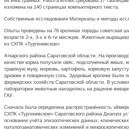
64 иностранных. Работа иллюстрирована 17 таблицам
изложена на 140 страницах компьютерного текста.
Собственные исследования Материалы и методы исс
Опыты проведены на 78 кроликах породы советская 
возрасте 2-х, 3-х и 6-ти месяцев. Животные выращив
из СХПК «Тургеневское»
Аткарского района Саратовской области. На производс
качестве корма получали овёс, подсолнечный жмых, 
травяную муку, морковь, картофель, кормовую капусту
дрожжи и поваренную соль. Здоровые кролики были п
фермерских хозяйств Саратовской области. В услови
лаборатории животные находились на рационе вивари
ГАУ.
Сначала была определена распространённость эймери
СХПК «Тургеневское» Саратовского района Диагноз у
основании учёта эпизоотических данных, клинических
патологоанатомических изменений и микроскопическо