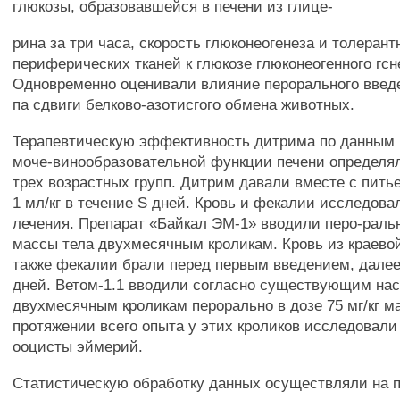
глюкозы, образовавшейся в печени из глице-
рина за три часа, скорость глюконеогенеза и толерант
периферических тканей к глюкозе глюконеогенного гсн
Одновременно оценивали влияние перорального введ
па сдвиги белково-азотисгого обмена животных.
Терапевтическую эффективность дитрима по данным 
моче-винообразовательной функции печени определял
трех возрастных групп. Дитрим давали вместе с пить
1 мл/кг в течение S дней. Кровь и фекалии исследова
лечения. Препарат «Байкал ЭМ-1» вводили перо-рально
массы тела двухмесячным кроликам. Кровь из краевой
также фекалии брали перед первым введением, далее 
дней. Ветом-1.1 вводили согласно существующим на
двухмесячным кроликам перорально в дозе 75 мг/кг м
протяжении всего опыта у этих кроликов исследовали
ооцисты эймерий.
Статистическую обработку данных осуществляли на 