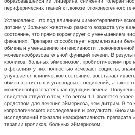
образовавшейся из глицерина, снижении толерантнос
периферических тканей к глюкозе глюконеогенного ген
Установлено, что под влиянием химиотерапевтическо
дотрим у больных животных разного возраста улучша
состояние, что прямо коррелирует с уменьшением чис
фекалиях. Препарат способствует нормализации белк
обмена и уменьшению интенсивности глюконеогенной
мочевинообразовательной функций печени. В результ
кроликов, больных эймериозом, пробиотическим преп
в фекалиях у них полностью исчезают ооцисты, знач
улучшается клиническое состояние, восстанавливае
обмен азотистых и углеводных соединений, а также г
мочевинообразовательная функции печени. Полученн
свидетельствуют о том, что ветом-1.1 является бол
средством для лечения эймериоза, чем дитрим. В то
копрологического исследования и результаты биохим
исследований показали неэффективность препарата 
терапии кроликов, больных эймериозом.