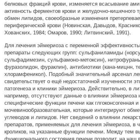
белковых фракций крови, изменяется всасывание ами
активность ферментов крови и желудочно-кишечного т
обмен липидов, своеобразные изменения претерпевае
периферической крови (Новинская, Давыдов, Краснико
Хованских, 1984; Омаров, 1990; Литвинский, 1991).
Для лечения эймериоза с переменной эффективност
препараты следующих групп: сульфаниламиды (норс
сульфадимезин, сульфамоно-метоксин), нитрофуран
фуразолидон, фураклин), антибиотики (кана-мицнн, т
хлорамфеникол). Подобный значительный арсенал ле
свидетельствует о ещё недостаточной изученности эт
патогенеза и клиники эймериоза. Действительно, в ли
например, отсутствуют данные о влиянии эймериоза 
специфические функции печени как глгоконсогенная и
мочевинообразовательная, которые интегрируют обме
углеводов и липидов. Нет сведений о влиянии лекарс
препаратов, применяемых для лечения эймериоза, в 
кроликов, на указанные функции печени. Между тем 
функционального состояния печени позволит, на наш 