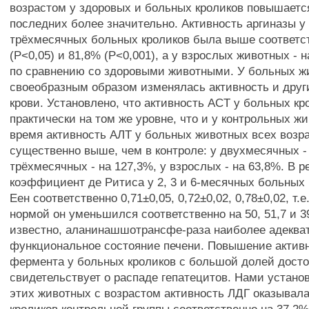
возрастом у здоровых и больных кроликов повышается
последних более значительно. Активность аргиназы у 
трёхмесячных больных кроликов была выше соответс
(Р<0,05) и 81,8% (Р<0,001), а у взрослых животных - н
по сравнению со здоровыми животными. У больных ж
своеобразным образом изменялась активность и дру
крови. Установлено, что активность ACT у больных к
практически на том же уровне, что и у контрольных жи
время активность АЛТ у больных животных всех возр
существенно выше, чем в контроле: у двухмесячных - 
трёхмесячных - на 127,3%, у взрослых - на 63,8%. В р
коэффициент де Ритиса у 2, 3 и 6-месячных больных 
Еен соответственно 0,71±0,05, 0,72±0,02, 0,78±0,02, т.
нормой он уменьшился соответственно на 50, 51,7 и 3
известно, аланинашшотрансфе-раза наиболее адекват
функциональное состояние печени. Повышение актив
фермента у больных кроликов с большой долей дост
свидетельствует о распаде гепатецитов. Нами установ
этих животных с возрастом активность ЛДГ оказывала