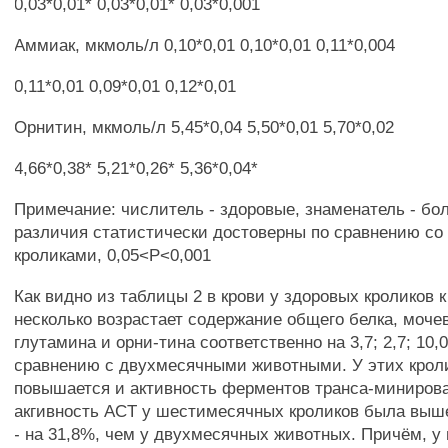
0,03*0,01* 0,03*0,01* 0,03*0,001
Аммиак, мкмоль/л 0,10*0,01 0,10*0,01 0,11*0,004
0,11*0,01 0,09*0,01 0,12*0,01
Орнитин, мкмоль/л 5,45*0,04 5,50*0,01 5,70*0,02
4,66*0,38* 5,21*0,26* 5,36*0,04*
Примечание: числитель - здоровые, знаменатель - бол
различия статистически достоверны по сравнению с
кроликами, 0,05<Р<0,001
Как видно из таблицы 2 в крови у здоровых кроликов
несколько возрастает содержание общего белка, моче
глутамина и орни-тина соответственно на 3,7; 2,7; 10,0
сравнению с двухмесячными животными. У этих кроли
повышается и активность ферментов транса-минирова
акгивность ACT у шестимесячных кроликов была выше
- на 31,8%, чем у двухмесячных животных. Причём, у