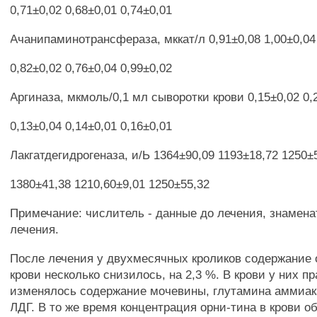
0,71±0,02 0,68±0,01 0,74±0,01
Ачанипаминотрансфераза, мккат/л 0,91±0,08 1,00±0,04
0,82±0,02 0,76±0,04 0,99±0,02
Аргиназа, мкмоль/0,1 мл сыворотки крови 0,15±0,02 0,
0,13±0,04 0,14±0,01 0,16±0,01
Лакгатдегидрогеназа, и/Ь 1364±90,09 1193±18,72 1250±
1380±41,38 1210,60±9,01 1250±55,32
Примечание: числитель - данные до лечения, знамена
лечения.
После лечения у двухмесячных кроликов содержание 
крови несколько снизилось, на 2,3 %. В крови у них п
изменялось содержание мочевины, глутамина аммиак
ЛДГ. В то же время концентрация орни-тина в крови 