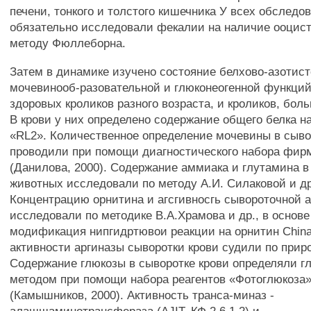
печени, тонкого и толстого кишечника У всех обследо
обязательно исследовали фекалии на наличие ооцист
методу Фюллеборна.
Затем в динамике изучено состояние белхово-азотист
мочевинооб-разовательной и глюконеогенной функций
здоровых кроликов разного возраста, и кроликов, бол
В крови у них определено содержание общего белка н
«RL2». Количественное определение мочевины в сыво
проводили при помощи диагностического набора фирм
(Данилова, 2000). Содержание аммиака и глутамина в
животных исследовали по методу А.И. Силаковой и др.
Концентрацию орнитина и агсгивносгь сывороточной 
исследовали по методике В.А.Храмова и др., в основе
модификация нипгидртювои реакции на орнитин Chinar
активности аргиназы сыворотки крови судили по прир
Содержание глюкозы в сыворотке крови определяли 
методом при помощи набора реагентов «Фотоглюкоза
(Камышников, 2000). Активность транса-миназ -