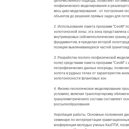
целочисленного подхода, позволяет оптимиз
геофизического моделирования и реализуетс
весь цикл моделирования - от построения г
объектов до решения прямых задач для пот
2. Использование пакета программ "СеоМ" п
золотоносной зоны; эта зона представлена
внутрикоровых сейсмогеологических границ
фундаментом, в пределах которой золотору
позиции выклинивающихся частей гранитоидо
3. Разработка геолого-геофизической модел
поле) средствами пакета программ "СеоМ" с
петрофизических данных геосреды, позволи
золота в рудных телах от характеристик ано
золотоносности фланговых зон.
4. Физико-геологическое моделирование про
условиях, включая транспортировку обломоч
гранулометрического состава составляет ос
россыпеобразования.
Апробация работы. Основные положения ди
семинаре по интерпретации гравитационных д
конференции молодых ученых КазПТИ, посв