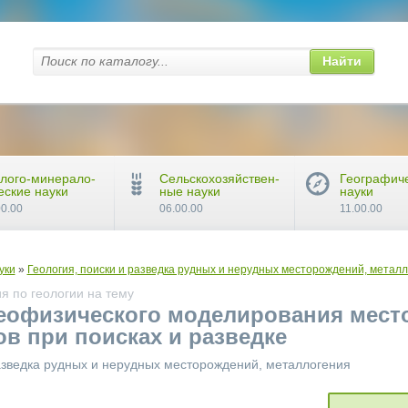
Найти
лого-минерало-
Сельскохозяйствен-
Географич
еские науки
ные науки
науки
00.00
06.00.00
11.00.00
уки
»
Геология, поиски и разведка рудных и нерудных месторождений, метал
я по геологии на тему
геофизического моделирования мес
в при поисках и разведке
разведка рудных и нерудных месторождений, металлогения