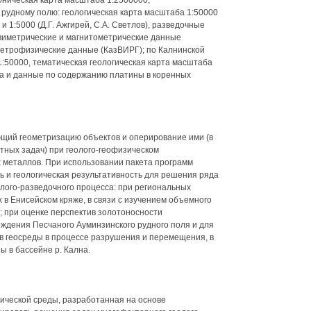
тоническая карта масштаба 1:2500000,
рудному полю: геологическая карта масштаба 1:50000
 1:5000 (Д.Г. Ажгирей, С.А. Светлов), разведочные
виметрические и магнитометрические данные
петрофизические данные (КазВИРГ); по Калнинской
:50000, тематическая геологическая карта масштаба
за и данные по содержанию платины в коренных
ющий геометризацию объектов и оперирование ими (в
тных задач) при геолого-геофизическом
металлов. При использовании пакета программ
ь и геологическая результативность для решения ряда
олого-разведочного процесса: при региональных
в Енисейском кряже, в связи с изучением объемного
; при оценке перспектив золотоносности
ждения Песчаного Ауминзинского рудного поля и для
в геосреды в процессе разрушения и перемещения, в
ы в бассейне р. Кална.
гической среды, разработанная на основе