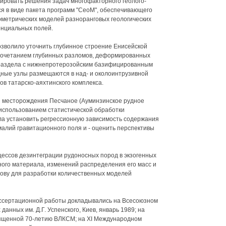
ировать решения задач многофакторного геолого-
я в виде пакета программ "СеоМ", обеспечивающего
еометрических моделей разноранговых геологических
енциальных полей.
озволило уточнить глубинное строение Енисейской
 сочетанием глубинных разломов, деформированных
 раздела с нижнепротерозойским базифицированным
дные узлы размещаются в над- и околоинтрузивной
в татарско-аяхтинского комплекса.
и месторождения Песчаное (Ауминзинское рудное
 использованием статистической обработки
ла установить регрессионную зависимость содержания
малий гравитационного поля и - оценить перспективы
цессов дезинтеграции рудоносных пород в экзогенных
ного материала, изменений распределения его масс и
нову для разработки количественных моделей
ссертационной работы докладывались на Всесоюзном
анных им. Д.Г. Успенского, Киев, январь 1989; на
ященной 70-летию ВЛКСМ; на XI Международном