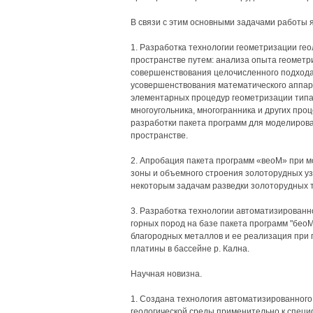
В связи с этим основными задачами работы я
1. Разработка технологии геометризации гео
пространстве путем: анализа опыта геометр
совершенствования целочисленного подхода
усовершенствования математического аппар
элементарных процедур геометризации типа
многоугольника, многогранника и других про
разработки пакета программ для моделирован
пространстве.
2. Апробация пакета программ «веоМ» при 
зоны и объемного строения золоторудных узл
некоторым задачам разведки золоторудных т
3. Разработка технологии автоматизирован
горных пород на базе пакета программ "бео
благородных металлов и ее реализация при 
платины в бассейне р. Кална.
Научная новизна.
1. Создана технология автоматизированного
геологической среды применительно к спец