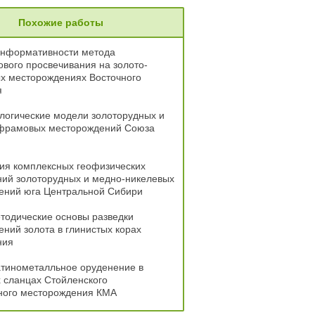
Похожие работы
информативности метода
вого просвечивания на золото-
х месторождениях Восточного
я
логические модели золоторудных и
фрамовых месторождений Союза
ия комплексных геофизических
ний золоторудных и медно-никелевых
ений юга Центральной Сибири
тодические основы разведки
ний золота в глинистых корах
ния
атинометалльное оруденение в
 сланцах Стойленского
ного месторождения КМА