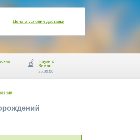
Цена и условия доставки
еские
Науки о
Земле
25.00.00
логения
торождений