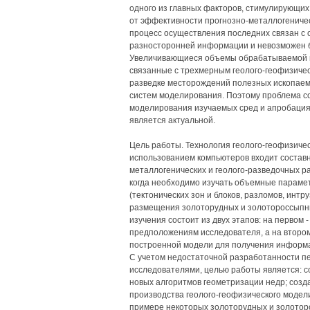
одного из главных факторов, стимулирующих
от эффективности прогнозно-металлогениче
процесс осуществления последних связан с 
разносторонней информации и невозможен б
Увеличивающиеся объемы обрабатываемой и
связанные с трехмерным геолого-геофизичес
разведке месторождений полезных ископаем
систем моделирования. Поэтому проблема с
моделирования изучаемых сред и апробация
является актуальной.
Цель работы. Технология геолого-геофизиче
использованием компьютеров входит составн
металлогенических и геолого-разведочных ра
когда необходимо изучать объемные парамет
(тектонических зон и блоков, разломов, интр
размещения золоторудных и золотороссыпн
изучения состоит из двух этапов: на первом
предположениям исследователя, а на втором
построенной модели для получения информа
С учетом недостаточной разработанности п
исследователями, целью работы является: 
новых алгоритмов геометризации недр; созд
производства геолого-геофизического модел
примере некоторых золоторудных и золотор