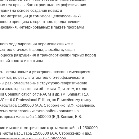
ых тел при слабоконтрастных петрофизических
ами) на основе создания новых и
геометризации (в том числе целочисленных)
анного принципа когерентного представления
ирования, интегрированных в пакете программ
анного моделирования перемещающихся в
ов геологической среды, способствующая
роцесса разрушения и транспортировки горных пород
дений золота и платины.
оставлены новые и усовершенствованы имеющиеся
ктов; по результатам геолого-геофизического
ены разномасштабные структурно-геофизические
 и золотороссыпным объектам. При этом, в ходе
Communication of the ACM и др. (М. Shimrat, R.J.
 VC++ 6.0 Professional Edition; по Енисейскому кряжу:
масштаба 1:500000 (A.A. Стороженко, В.Ф. Коваленко,
схема металлогенического районирования на
 кряжа масштаба 1:500000 (В.Д. Конкин, В.В.
еские и магнитометрические карты масштабов 1:2500000
е карты масштаба 1:500000 (A.A. Стороженко и др.),