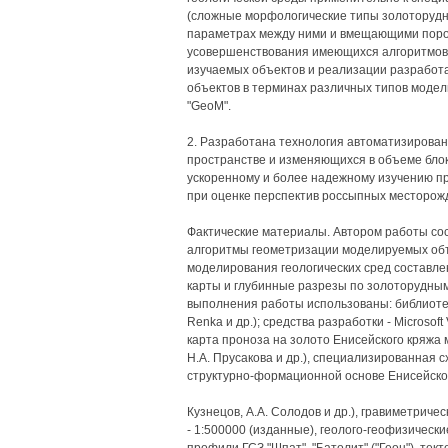
(сложные морфологические типы золоторудн
параметрах между ними и вмещающими пород
усовершенствования имеющихся алгоритмов 
изучаемых объектов и реализации разработ
объектов в терминах различных типов модел
"GeoM".
2. Разработана технология автоматизиров
пространстве и изменяющихся в объеме блок
ускоренному и более надежному изучению п
при оценке перспектив россыпных месторож
Фактические материалы. Автором работы с
алгоритмы геометризации моделируемых объе
моделирования геологических сред составл
карты и глубинные разрезы по золоторудным
выполнения работы использованы: библиотеки 
Renka и др.); средства разработки - Microsoft
карта проноза на золото Енисейского кряжа 
H.A. Прусакова и др.), специализированная 
структурно-формационной основе Енисейского
Кузнецов, A.A. Солодов и др.), гравиметрич
- 1:500000 (изданные), геолого-геофизически