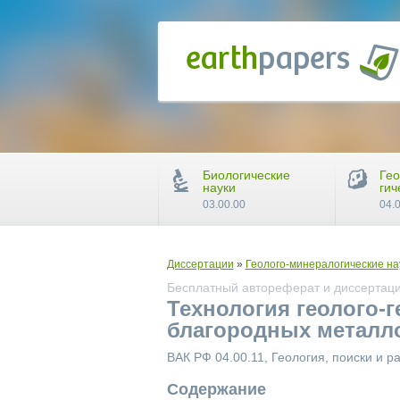
Биологические
Гео
науки
гич
03.00.00
04.
Диссертации
»
Геолого-минералогические на
Бесплатный автореферат и диссертаци
Технология геолого-
благородных металло
ВАК РФ 04.00.11, Геология, поиски и 
Содержание