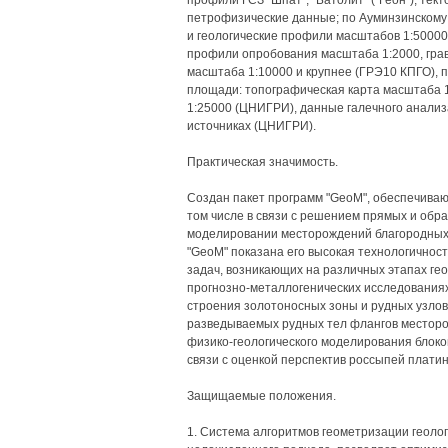
профили ГСЗ "Шпат", "Батолит" ("Геон"), тек
петрофизические данные; по Ауминзинскому 
и геологические профили масштабов 1:50000 и
профили опробования масштаба 1:2000, гра
масштаба 1:10000 и крупнее (ГРЭ10 КПГО), 
площади: топографическая карта масштаба 1
1:25000 (ЦНИГРИ), данные галечного анали
источниках (ЦНИГРИ).
Практическая значимость.
Создан пакет программ "GeoM", обеспечива
том числе в связи с решением прямых и обра
моделировании месторождений благородных 
"GeoM" показана его высокая технологичност
задач, возникающих на различных этапах ге
прогнозно-металлогенических исследованиях 
строения золотоносных зоны и рудных узлов
разведываемых рудных тел флангов месторо
физико-геологического моделирования блоко
связи с оценкой перспектив россыпей платин
Защищаемые положения.
1. Система алгоритмов геометризации геоло