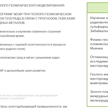
ГЕОЛОГО-ГЕОФИЗИЧЕСКОГО МОДЕЛИРОВАНИЯ.
РОГРАММ "вЕОМ" ПРИ ГЕОЛОГО-ГЕОФИЗИЧЕСКОМ
Изучение 
К ГЕОСРЕДЫ В СВЯЗИ С ПРОГНОЗОМ, ПОИСКАМИ
радиоволно
ДНЫХ МЕТАЛЛОВ.
сульфидны
Забайкаль
менительно к изучению глубинного строения
Енисейском кряже.
Физико-гео
олововоль
связанных с оценкой золотоносности в процессе
Мьянма
ого рудного поля).
Оптимизац
ологических сред в связи с решением задач
исследова
месторожд
оМ" и дальнейшие шаги развития.
Геолого-ме
месторожде
выветрива
Золото-пл
ия геолого-геофизического моделирования
межрудных
исках и разведке"
железоруд
й базы золотодобывающей промышленности, как