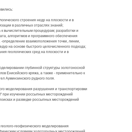
вились:
логического строения недр на плоскости и в
изации в различных отраслях знаний;
 к вычислительным процедурам; разработки и
ата, алгоритмов и программного обеспечения
 -определение взаимоположения точки, линии,
цедур на основе быстрого целочисленного подхода;
ия геологических сред на плоскости и в
моделировании глубинной структуры золотоносной
ов Енисейского кряжа, а также - применительно к
ел Ауминзинского рудного поля.
ного моделирования разрушения и транспортировки
М" при изучении россыпных месторождений
поисках и разведке россыпных месторождений
 геолого-геофизического моделирования
ифическим условиям золоторудных месторождений