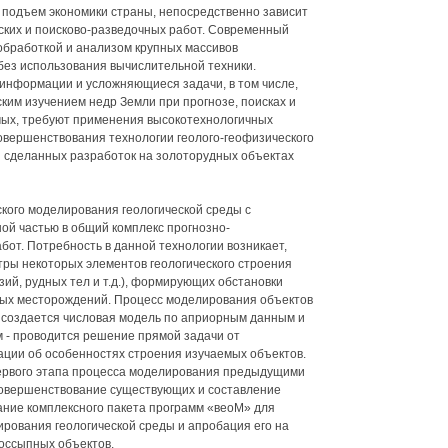
 подъем экономики страны, непосредственно зависит
ских и поисково-разведочных работ. Современный
обработкой и анализом крупных массивов
ез использования вычислительной техники.
нформации и усложняющиеся задачи, в том числе,
ким изучением недр Земли при прогнозе, поисках и
ых, требуют применения высокотехнологичных
овершенствования технологии геолого-геофизического
 сделанных разработок на золоторудных объектах
ского моделирования геологической среды с
ой частью в общий комплекс прогнозно-
бот. Потребность в данной технологии возникает,
ры некоторых элементов геологического строения
узий, рудных тел и т.д.), формирующих обстановки
ых месторождений. Процесс моделирования объектов
 - создается числовая модель по априорным данным и
 - проводится решение прямой задачи от
ции об особенностях строения изучаемых объектов.
ервого этапа процесса моделирования предыдущими
совершенствование существующих и составление
ание комплексного пакета программ «веоМ» для
ирования геологической среды и апробация его на
оссыпных объектов.