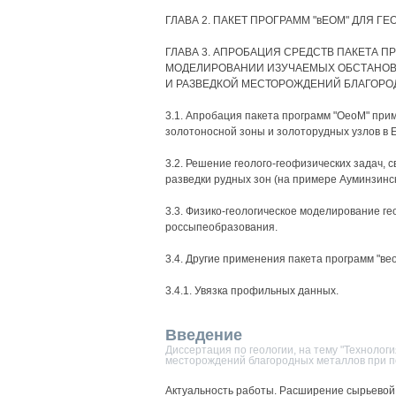
ГЛАВА 2. ПАКЕТ ПРОГРАММ "вЕОМ" ДЛЯ 
ГЛАВА 3. АПРОБАЦИЯ СРЕДСТВ ПАКЕТА П
МОДЕЛИРОВАНИИ ИЗУЧАЕМЫХ ОБСТАНОВО
И РАЗВЕДКОЙ МЕСТОРОЖДЕНИЙ БЛАГОРО
3.1. Апробация пакета программ "ОеоМ" при
золотоносной зоны и золоторудных узлов в 
3.2. Решение геолого-геофизических задач, 
разведки рудных зон (на примере Ауминзинск
3.3. Физико-геологическое моделирование ге
россыпеобразования.
3.4. Другие применения пакета программ "ве
3.4.1. Увязка профильных данных.
Введение
Диссертация по геологии, на тему "Технолог
месторождений благородных металлов при по
Актуальность работы. Расширение сырьево