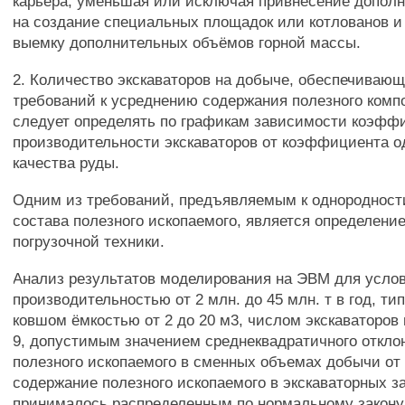
карьера, уменьшая или исключая привнесение дополн
на создание специальных площадок или котлованов 
выемку дополнительных объёмов горной массы.
2. Количество экскаваторов на добыче, обеспечиваю
требований к усреднению содержания полезного компо
следует определять по графикам зависимости коэфф
производительности экскаваторов от коэффициента 
качества руды.
Одним из требований, предъявляемым к однородности
состава полезного ископаемого, является определени
погрузочной техники.
Анализ результатов моделирования на ЭВМ для усло
производительностью от 2 млн. до 45 млн. т в год, ти
ковшом ёмкостью от 2 до 20 м3, числом экскаваторов 
9, допустимым значением среднеквадратичного откло
полезного ископаемого в сменных объемах добычи от 
содержание полезного ископаемого в экскаваторных з
принималось распределенным по нормальному закону