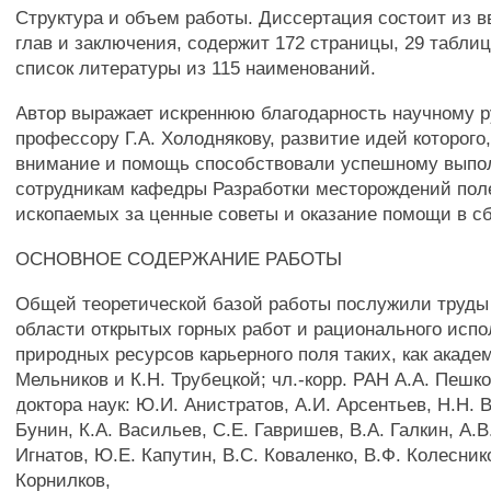
Структура и объем работы. Диссертация состоит из в
глав и заключения, содержит 172 страницы, 29 таблиц
список литературы из 115 наименований.
Автор выражает искреннюю благодарность научному 
профессору Г.А. Холоднякову, развитие идей которого
внимание и помощь способствовали успешному выпо
сотрудникам кафедры Разработки месторождений пол
ископаемых за ценные советы и оказание помощи в с
ОСНОВНОЕ СОДЕРЖАНИЕ РАБОТЫ
Общей теоретической базой работы послужили труды
области открытых горных работ и рационального исп
природных ресурсов карьерного поля таких, как акаде
Мельников и К.Н. Трубецкой; чл.-корр. РАН A.A. Пешко
доктора наук: Ю.И. Анистратов, А.И. Арсентьев, H.H.
Бунин, К.А. Васильев, С.Е. Гавришев, В.А. Галкин, A.B
Игнатов, Ю.Е. Капутин, B.C. Коваленко, В.Ф. Колесник
Корнилков,