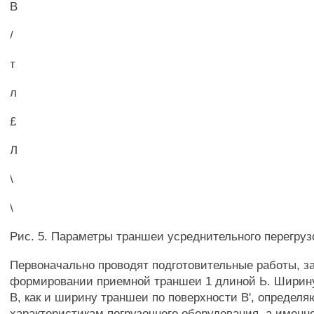
В
/
т
л
£
Л
\
\
Рис. 5. Параметры траншеи усреднительного перегруз
Первоначально проводят подготовительные работы, 
формировании приемной траншеи 1 длиной Ь. Ширин
В, как и ширину траншеи по поверхности В', определя
характеристикам погрузочного оборудования, а именн