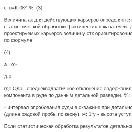
ств=К-0К^,%. (3)
Величина ак для действующих карьеров определяется
статистической обработки фактических показателей. 
проектируемых карьеров величину стк ориентировочн
по формуле
(4)
а =о>
д.р.
где Одр - среднеквадратичное отклонение содержания
компонента в руде по данным детальной разведки, %; 
- интервал опробования руды в скважине при детальн
(длина рядовой пробы по керну), м; 1гу - высота уступ
Если статистическая обработка результатов детально