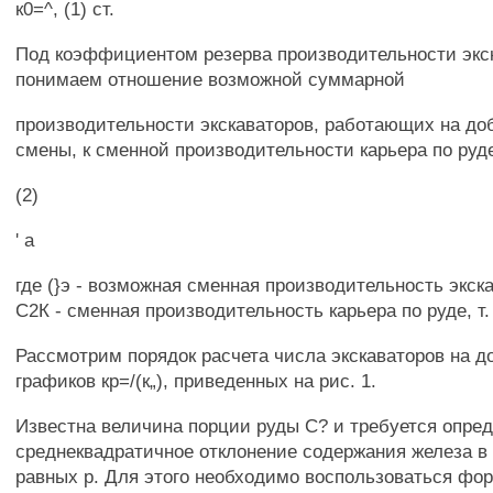
к0=^, (1) ст.
Под коэффициентом резерва производительности экск
понимаем отношение возможной суммарной
производительности экскаваторов, работающих на до
смены, к сменной производительности карьера по руд
(2)
' а
где (}э - возможная сменная производительность экска
С2К - сменная производительность карьера по руде, т.
Рассмотрим порядок расчета числа экскаваторов на 
графиков кр=/(к„), приведенных на рис. 1.
Известна величина порции руды С? и требуется опре
среднеквадратичное отклонение содержания железа в
равных р. Для этого необходимо воспользоваться фо