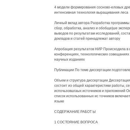
4 модели формирования сосново-еловых древ
интенсивная технология выращивания леса
Личный вклад автора Разработка программы 
сбор, обработка, анализ и обобще|ше эксп
выводов по результатам исследований, сост
докладов и статей принадлежат автору
Апробация результатов НИР Происходила в 
конференциях, технологических совещаниях 
научных изданиях
Публикации По теме диссертации подготовле
Объем и структура диссертации Диссертация
состоит из общей характеристики работы, се
испочьзовшгаых источников и приложений Он
список использованных ис точников включает
языке
СОДЕРЖАНИЕ РАБОТ Ы
1 СОСТОЯНИЕ ВОПРОСА