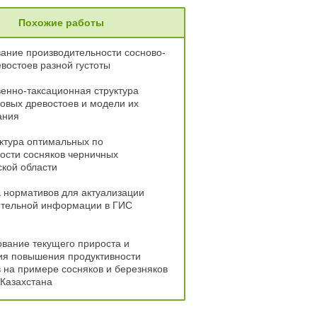
Похожие работы
ание производительности сосново-
востоев разной густоты
енно-таксационная структура
овых древостоев и модели их
ания
уктура оптимальных по
ости сосняков черничных
кой области
 нормативов для актуализации
ительной информации в ГИС
вание текущего прироста и
ия повышения продуктивности
 на примере сосняков и березняков
Казахстана