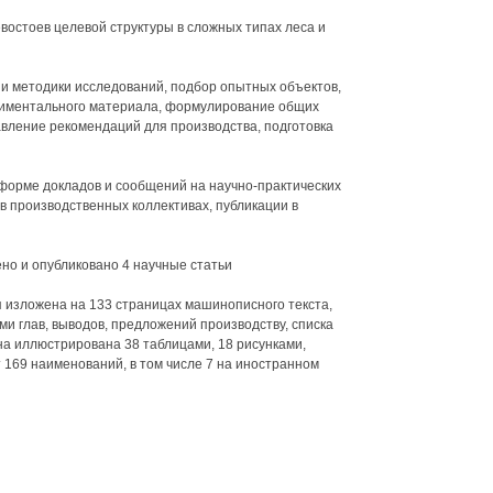
остоев целевой структуры в сложных типах леса и
и методики исследований, подбор опытных объектов,
ериментального материала, формулирование общих
авление рекомендаций для производства, подготовка
форме докладов и сообщений на научно-практических
в производственных коллективах, публикации в
но и опубликовано 4 научные статьи
 изложена на 133 страницах машинописного текста,
ми глав, выводов, предложений производству, списка
а иллюстрирована 38 таблицами, 18 рисунками,
 169 наименований, в том числе 7 на иностранном