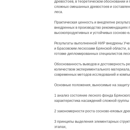
древостоев, в теоретическом обосновании и
сложных смешанных древостоев и составле
леса.
Практическая ценность и внедпепне результ
внедренных в производство рекомендациях
высокопродуктивных и устойчивых сосново-е
Результаты выполненной НИР внедрены Уче
и Брасовским лесхозами Брянской области, а
готовке дипломированных специалистов лесн
Обоснованность выводов и достоверность р
количеством экспериментального материала,
современных методов исследований и компь
Основные положения, выносимые на защиту
1 анализ состояние лесного фонда Брянског
характеристика насаждений сложной группы 
2 закономерности роста сосново-еяовых дре
3 принципы выделения элементарных структ
этапах,