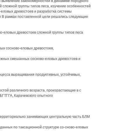
я выявление закономерностей в динамике породного
й сложной группы типов леса, изучение особенностей
-еловых древостоев и разработка системы
 В рамках поставленной цели решались следующие
о-еловых древостоев сложной группы типов леса
ых сосново-еловых древостоев,
жных смешанных сосново-еловых древостоев и
цесса выращивания продуктивных, устойчивых,
стой различного возраста, произрастающие в с
БГТГГА, Карачевского опытного
, территориально занимающих центральную часть БЛМ
 данных по таксационной структуре со-сново-еловых