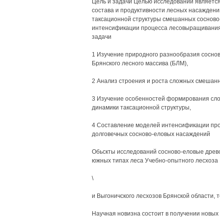
Цель и задачи Целью исследований являетс
состава и продуктивности лесных насаждени
таксационной структуры смешанных сосново
интенсификации процесса лесовыращивания
задачи
1 Изучение природного разнообразия соснов
Брянского лесного массива (БЛМ),
2 Анализ строения и роста сложных смешанн
3 Изучение особенностей формирования сло
динамики таксационной структуры,
4 Составление моделей интенсификации про
долговечных сосново-еловых насаждений
Обьскты исследований сосново-еловые древо
южных типах леса Учебно-опытного лесхоза 
\
и Выгоничского лесхозов Брянской области
Научная новизна состоит в получении новых