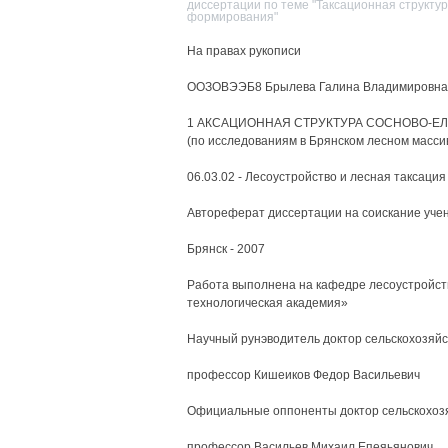
диссертации по теме "Таксационная структур
формирования"
На правах рукописи
ООЗОВЭЭБ8 Брылева Галина Владимировна -
1 АКСАЦИОННАЯ СТРУКТУРА СОСНОВО-Е
(по исследованиям в Брянском лесном масси
06.03.02 - Лесоустройство и лесная таксация
Автореферат диссертации на соискание учен
Брянск - 2007
Работа выполнена на кафедре лесоустройст
технологическая академия»
Научный рунэводитель доктор сельскохозяйс
профессор Кишеиков Федор Васильевич
Официальные оппоненты доктор сельскохозя
профессор Васильев Михаил Епеяьянович