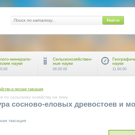
Найти
лого-минерало-
Сельскохозяйствен-
Географич
еские науки
ные науки
науки
00.00
06.00.00
11.00.00
йство и лесная таксация
 по сельскому хозяйству на тему
ура сосново-еловых древостоев и м
сная таксация