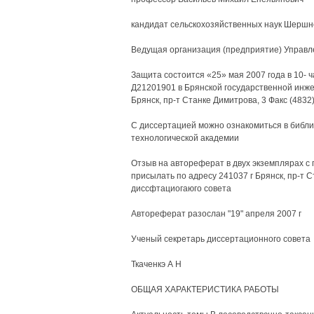
кандидат сельскохозяйственных наук Шершн
Ведущая организация (предприятие) Управл
Защита состоится «25» мая 2007 года в 10- 
Д21201901 в Брянской государственной инже
Брянск, пр-т Станке Димитрова, 3 Факс (4832) 
С диссертацией можно ознакомиться в библ
технологической академии
Отзыв на автореферат в двух экземплярах с
присылать по адресу 241037 г Брянск, пр-т 
диссфтациогаюго совета
Автореферат разослан "19" апреля 2007 г
Ученый секретарь диссертационного совета
Ткаченкэ А Н
ОБЩАЯ ХАРАКТЕРИСТИКА РАБОТЫ