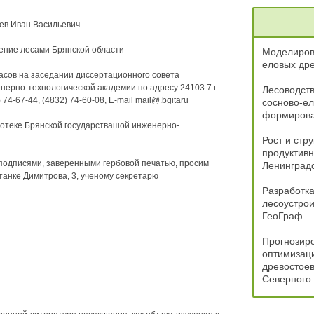
ев Иван Васильевич
ение лесами Брянской области
Моделиров
еловых дре
часов на заседании диссертационного совета
нерно-технологической академии по адресу 24103 7 г
Лесоводств
74-67-44, (4832) 74-60-08, E-mail mail@.bgitaru
сосново-ел
формиров
иотеке Брянской государствашой инженерно-
Рост и стр
продуктивн
 подписями, заверенными гербовой печатью, просим
Ленинградс
Станке Димитрова, 3, ученому секретарю
Разработка
лесоустро
ГеоГраф
Прогнозиро
оптимизац
древостоев
Северного 