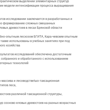
 практическом выделении элементарных структур
нии модели интенсификации процесса выращивания
атов исследовании заключается в разработанных и
 по формированию сложных смешанных
ловых древостоев в лесах Брянской области
бно-опытным лесхозом БГИТА, Кара-чевским опытным
 также использованы в учебных занятиях при под
ого хозяйства
езультатов исследований обеспечена достаточным
 собранного и обработанного с использованием
ютерных технологий
о массива и лесоводстве!шо-таксационная
типов леса,
востоев различной таксационной структуры,
ур сосново-еловых древостоев на разных возрастных