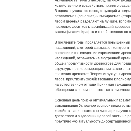
Актуальность темы В лесоводствснно-таксац
хозяйственного воздействия, принято разде
В одних случаях это господствующий и подчин
оставляемая (основная) и выбираемая (второ
лесом деревья разделяют на лучшие, вспомо
несколько десятков классификаций деревьев
классификация Крафта и хозяйственная по 
В последите годы проявляется повышенный и
насаждений, с которой связывают конкуре
растении и как следствие изрсживание древ
насаждений, отражаясь на внутренней орган
общей продуктивности древостоев Для подд
структуры при лесовыращивании важно знать
сложения древостоя Теория структуры древ
лесов, прибтизить хозяйствование к полном
на естественном отпаде Принимая таксацион
обращении с лесом, появтяет-ся возможност
Основная цель поиска оптимальных параметр
выращивания Успешное воспроизводство выс
хозяйствования возможно лишь при научно-
древостоев и выделении целевой части на ра
практическую актуальность диссертационно