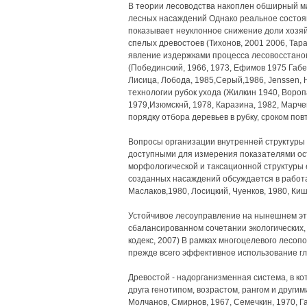
В теории лесоводства накоплен обширный м
лесных насаждений Однако реальное состоя
показывает неуклонное снижение доли хозя
спелых древостоев (Тихонов, 2001 2006, Тар
явление издержками процесса лесовосстан
(Побединский, 1966, 1973, Ефимов 1975 Габее
Лисица, Лобода, 1985,Серый,1986, Jenssen, H
технологии рубок ухода (Жилкин 1940, Воропа
1979,Изюмскнй, 1978, Каразина, 1982, Марчен
порядку отбора деревьев в рубку, сроком по
Вопросы организации внутренней структуры д
доступными для измерения показателями ос
морфологической и таксационной структуры
созданных насаждений обсуждается в работа
Маслаков,1980, Лосицкий, Чуенков, 1980, Кише
Устойчивое лесоуправление на нынешнем эт
сбалансированном сочетании экологических,
кодекс, 2007) В рамках многоцелевого лесо
прежде всего эффективное использование гл
Древостой - надорганизменная система, в к
друга генотипом, возрастом, рангом и другим
Молчанов, Смирнов, 1967, Семечкин, 1970, Габ