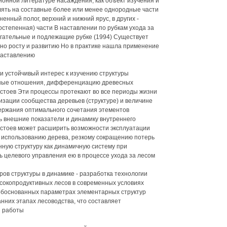
ионной литературе насаждения, как объект изучения и
лять на составные более или менее однородные части
енный полог, верхний и нижний ярус, в других -
степенная) части В наставлении по рубкам ухода за
гательные и подлежащие рубке (1994) Существует
 но росту и развитию Но в практике нашла применение
наставлению
 устойчивый интерес к изучению структуры
нтные отношения, дифференциацию древесных
остоев Эти процессы протекают во все периоды жизни
изации сообщества деревьев (структуре) и величине
ержания оптимального сочетания этементов
 внешние показатели и динамику внутреннего
остоев может расширить возможности эксплуатации
у использованию дерева, резкому сокращению потерь
ную структуру как динамичную систему при
ь целевого управления ею в процессе ухода за лесом
ов структуры в динамике - разработка технологии
окопродуктивных лесов в современных условиях
обоснованных параметрах элементарных структур
нних этапах лесоводства, что составляет
й работы