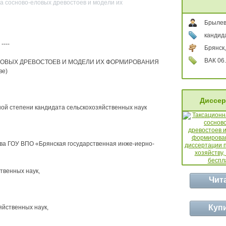
а сосново-еловых древостоев и модели их
Брылев
кандид
---
Брянск,
ВАК 06.
ЛОВЫХ ДРЕВОСТОЕВ И МОДЕЛИ ИХ ФОРМИРОВАНИЯ
ве)
Диссер
ой степени кандидата сельскохозяйственных наук
ва ГОУ ВПО «Брянская государственная инже-иерно-
твенных наук,
Чит
Куп
йственных наук,