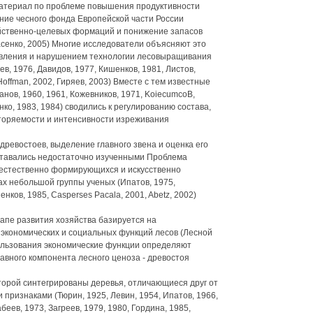
атериал по проблеме повышения продуктивности
ние чесного фонда Европейской части России
йственно-целевых формаций и понижение запасов
асенко, 2005) Многие исследователи объясняют это
овления и нарушением технологии лесовыращивания
в, 1976, Давидов, 1977, Кишенков, 1981, Листов,
offman, 2002, Гиряев, 2003) Вместе с тем известные
нов, 1960, 1961, Кожевников, 1971, KoiecumcoB,
ко, 1983, 1984) сводились к регулированию состава,
вторяемости и интенсивности изреживания
ревостоев, выделение главного звена и оценка его
тавались недостаточно изученными Проблема
 естественно формирующихся и искусственно
х небольшой группы ученых (Ипатов, 1975,
нков, 1985, Casperses Pacala, 2001, Abetz, 2002)
апе развития хозяйства базируется на
 экономических и социальных функций лесов (Лесной
пользования экономические функции определяют
авного компонента лесного ценоза - древостоя
оторой синтегрированы деревья, отличающиеся друг от
и признаками (Тюрин, 1925, Левин, 1954, Ипатов, 1966,
еев, 1973, Загреев, 1979, 1980, Гордина, 1985,