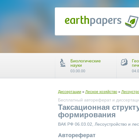
Биологические
Гео
науки
гич
03.00.00
04.
Диссертации
»
Лесное хозяйство
»
Лесоустро
Бесплатный автореферат и диссертация
Таксационная структ
формирования
ВАК РФ 06.03.02, Лесоустройство и ле
Автореферат