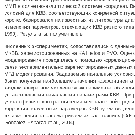
ММП в солнечно-эклиптической системе координат. 
условий для КВВ, соответствующих конкретной ситуа
короне, базировался на известных из литературы диа
изменения параметров, отвечающих КВВ разного типа [L
1999]. Результаты, полученные в
численных экспериментах, сопоставлялись с данным
МКВВ, зарегистрированных на KA Helios и PVO. Оценк
моделирования проводилась с помощью корреляционн
связи экспериментально зарегистрированных данных 
МГД моделирования. Задаваемые начальные условия,
были получены наибольшие значения коэффициента 
каждом конкретном численном эксперименте, объявл
установленными начальными параметрами КВВ. При р
учета сферического расширения межпланетной среды
коррекция полученных параметров КВВ путем введен
их изменения на рассматриваемых расстояниях [Odstrcil
Gonzalez-Esparza et al., 2004].
В третьем параграфе приводятся результаты проведе