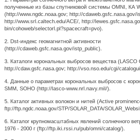
полученные из базы спутниковой системы OMNI, КА 
(http://www.ngdc.noaa.gov; http://cdaweb.gsfc.nasa.gov/is
http://www.srl.caltech.edu/ACE/, http://lewes.gsfc.nasa.go
bin/cohoweb/selectorl.pl?spacecraft=pvo).
2. Dst-индекс геомагнитной активности
(http://cdaweb.gsfc.nasa.gov/istp_public).
3. Каталоги корональных выбросов вещества (LASCO 
http://cdaw.gsfc.nasa.gov; http://vso.nso.edu/cgi/catalogui
4. Данные о параметрах корональных выбросов с коро
SMM, SOHO (http://lasco-www.nrl.navy.mil/).
5. Каталог активных волокон и нитей (Active prominence
ftp://ftp.ngdc.noaa.gov/STP/SOLAR_DATA/SOLAR_Webs
6. Каталог крупномасштабных явлений солнечного вет
1976 - 2000 г (ftp://ftp.iki.rssi.ru/pub/omni/catalog/).