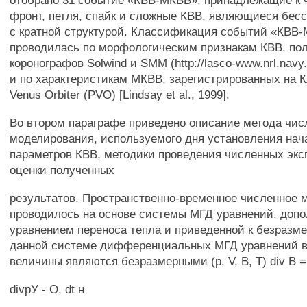
отобрано 31 событие «КВВ-МКВВ», принадлежащие к 
фронт, петля, спайк и сложные КВВ, являющиеся бес
с кратной структурой. Классификация событий «КВВ
проводилась по морфологическим признакам КВВ, по
коронографов Solwind и SMM (http://lasco-www.nrl.navy.
и по характеристикам МКВВ, зарегистрированных на КА
Venus Orbiter (PVO) [Lindsay et al., 1999].
Во втором параграфе приведено описание метода чис
моделирования, используемого дня установления на
параметров КВВ, методики проведения численных экс
оценки полученных
результатов. Пространственно-временное численное 
проводилось на основе системы МГД уравнений, доп
уравнением переноса тепла и приведенной к безразме
данной системе дифференциальных МГД уравнений 
величины являются безразмерными (р, V, В, Т) div В =
divрУ - О, dt н