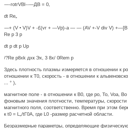
—-rotrVBl--—ДВ = 0,
dt Re„
—+ (V • V)V + -£(vr + —Vp)-a — — (AV +-V div V) +—[B ro
Re p 3 p
dt p dt p Up
/?Re p8xk дхк Эх, 3 8х/ 0Rem p
Здесь плотность плазмы измеряется в отношении к ро,
отношении к Т0, скорость - в отношении к альвеновск
... ° ),
магнитное поле - в отношении к В0, где ро, То, Voa, Во
фоновым значения плотности, температуры, скорости
магнитного поля, соответственно. Время при этом бе
к t0 = L„/tГ0А, где L0 -размер расчетной области.
Безразмерные параметры, определяющие физическую