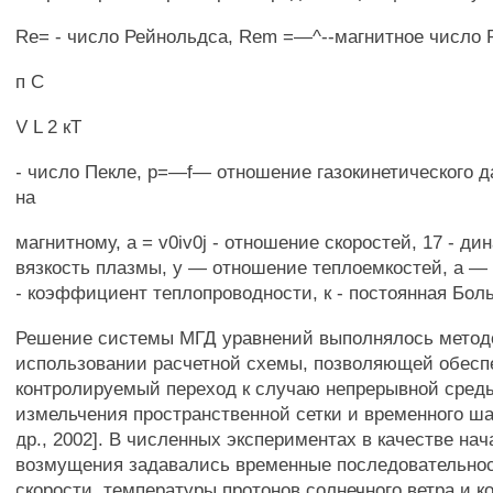
Re= - число Рейнольдса, Rem =—^--магнитное число 
п С
V L 2 кТ
- число Пекле, р=—f— отношение газокинетического д
на
магнитному, a = v0iv0j - отношение скоростей, 17 - д
вязкость плазмы, у — отношение теплоемкостей, а —
- коэффициент теплопроводности, к - постоянная Бол
Решение системы МГД уравнений выполнялось метод
использовании расчетной схемы, позволяющей обесп
контролируемый переход к случаю непрерывной сред
измельчения пространственной сетки и временного ша
др., 2002]. В численных экспериментах в качестве нач
возмущения задавались временные последовательнос
скорости, температуры протонов солнечного ветра и к