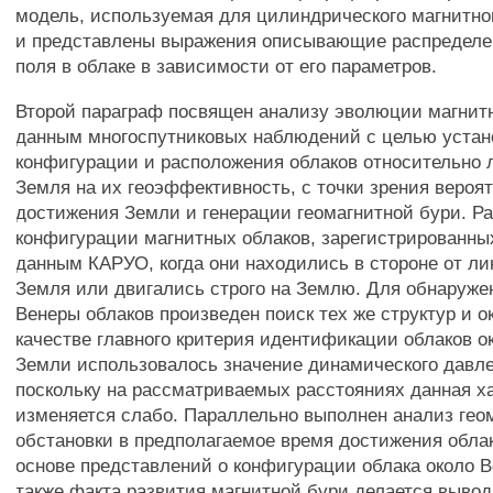
модель, используемая для цилиндрического магнитног
и представлены выражения описывающие распределе
поля в облаке в зависимости от его параметров.
Второй параграф посвящен анализу эволюции магнит
данным многоспутниковых наблюдений с целью устан
конфигурации и расположения облаков относительно 
Земля на их геоэффективность, с точки зрения вероя
достижения Земли и генерации геомагнитной бури. Р
конфигурации магнитных облаков, зарегистрированны
данным КАРУО, когда они находились в стороне от л
Земля или двигались строго на Землю. Для обнаруже
Венеры облаков произведен поиск тех же структур и о
качестве главного критерия идентификации облаков о
Земли использовалось значение динамического давле
поскольку на рассматриваемых расстояниях данная х
изменяется слабо. Параллельно выполнен анализ гео
обстановки в предполагаемое время достижения обла
основе представлений о конфигурации облака около В
также факта развития магнитной бури делается вывод