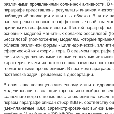
различными проявлениями солнечной активности. В ч
параграфе представлены результаты анализа многос
наблюдений эволюции магнитных облаков. В пятом п
рассмотрены основные геоэффективные свойства маг
причины их геоэффективности. Шестой параграф пос
основных моделей магнитных облаков: бессиловой (for
бессиловой (non-force-free) моделям, которые примен
облаков различной формы - цилиндрической, эллипти
сферической или формы тора. В седьмом параграфе
связи между различными типами солнечных источник
характеристиками их потоков в околоземном простран
геомагнитными проявлениями. В восьмом параграфе 
постановка задач, решаемых в диссертации.
Вторая глава посвящена численному магнитогидроди
моделированию эволюции корональных выбросов вещ
солнечного ветра с целью восстановления их начальн
первом параграфе описан отбор КВВ и, соответству
(межпланетные КВВ), зарегистрированных вблизи Вен