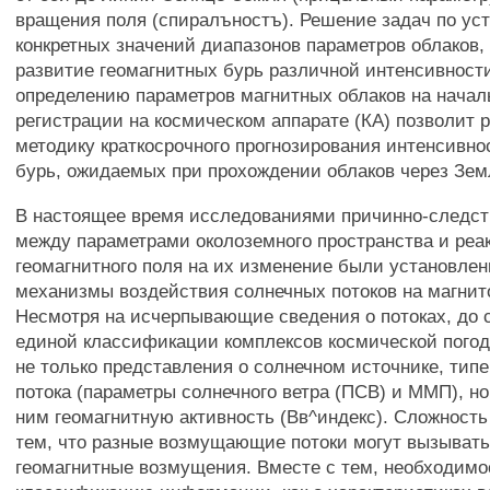
вращения поля (спиралъностъ). Решение задач по ус
конкретных значений диапазонов параметров облаков,
развитие геомагнитных бурь различной интенсивности
определению параметров магнитных облаков на начал
регистрации на космическом аппарате (КА) позволит 
методику краткосрочного прогнозирования интенсивно
бурь, ожидаемых при прохождении облаков через Зем
В настоящее время исследованиями причинно-следст
между параметрами околоземного пространства и реа
геомагнитного поля на их изменение были установле
механизмы воздействия солнечных потоков на магни
Несмотря на исчерпывающие сведения о потоках, до с
единой классификации комплексов космической пого
не только представления о солнечном источнике, ти
потока (параметры солнечного ветра (ПСВ) и ММП), но
ним геомагнитную активность (Вв^индекс). Сложност
тем, что разные возмущающие потоки могут вызыват
геомагнитные возмущения. Вместе с тем, необходимо