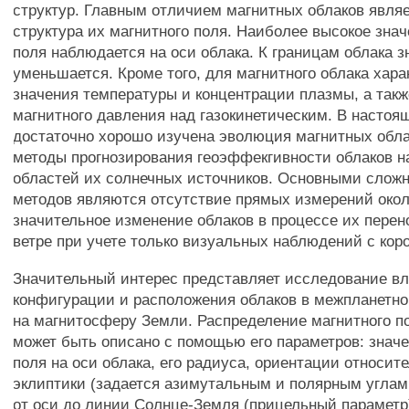
структур. Главным отличием магнитных облаков явля
структура их магнитного поля. Наиболее высокое знач
поля наблюдается на оси облака. К границам облака з
уменьшается. Кроме того, для магнитного облака хара
значения температуры и концентрации плазмы, а так
магнитного давления над газокинетическим. В настоя
достаточно хорошо изучена эволюция магнитных обла
методы прогнозирования геоэффекгивности облаков н
областей их солнечных источников. Основными слож
методов являются отсутствие прямых измерений око
значительное изменение облаков в процессе их перен
ветре при учете только визуальных наблюдений с кор
Значительный интерес представляет исследование в
конфигурации и расположения облаков в межпланетно
на магнитосферу Земли. Распределение магнитного по
может быть описано с помощью его параметров: значе
поля на оси облака, его радиуса, ориентации относит
эклиптики (задается азимутальным и полярным углам
от оси до линии Солнце-Земля (прицельный параметр