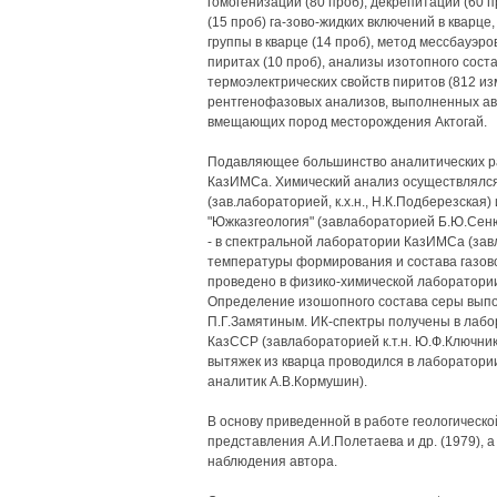
гомогенизации (80 проб), декрепитации (60 
(15 проб) га-зово-жидких включений в кварц
группы в кварце (14 проб), метод мессбауэро
пиритах (10 проб), анализы изотопного сост
термоэлектрических свойств пиритов (812 из
рентгенофазовых анализов, выполненных авт
вмещающих пород месторождения Актогай.
Подавляющее большинство аналитических р
КазИМСа. Химический анализ осуществлялс
(зав.лабораторией, к.х.н., Н.К.Подберезская
"Южказгеология" (завлабораторией Б.Ю.Сен
- в спектральной лаборатории КазИМСа (завл
температуры формирования и состава газов
проведено в физико-химической лаборатории 
Определение изошопного состава серы выпо
П.Г.Замятиным. ИК-спектры получены в лаб
КазССР (завлабораторией к.т.н. Ю.Ф.Ключни
вытяжек из кварца проводился в лаборатори
аналитик А.В.Кормушин).
В основу приведенной в работе геологическ
представления А.И.Полетаева и др. (1979), 
наблюдения автора.