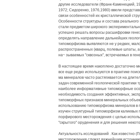
другие исследователи (Франк-Каменецкий, 196
1972; Сидоренко, 1976,1980) ввели предста
связи особенностей их кристаллической стру
Особенности структуры и состава реального
стали предметом широкого экспериментальн
успешно решать вопросы расшифровки генез
определять направление дальнейших геолого
типоморфизма выявляются не у редких, мало
распространенных (кварц, полевые шпаты, ам
на~ зываемых "сквозных", встречаемых в ге
В настоящее время накоплено достаточно мн
все еще редко используются в практике поис
ма минералов часто растягивается на длител
задач современной геологической практики 
наиболее информативные типоморфные особ
необходимость создания эффективных, эксп
типоморфных признаков минеральных объект
использованию типоморфизма минералов в п
изучен структурный типоморфизм калиевых п
порфирового месторождения с целью использ
"скрытого" оруденения и для решения некото
Актуальность исследований . Как известно (
месторождения служат важнейшим источником