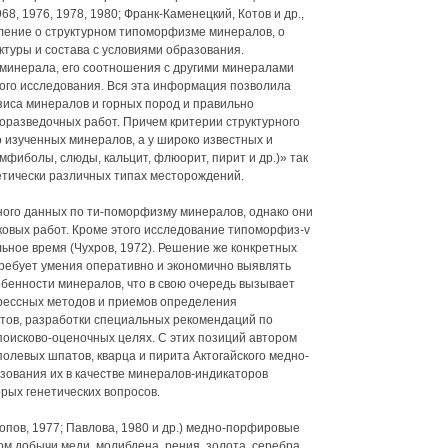
8, 1976, 1978, 1980; Франк-Каменецкий, Котов и др.,
вление о структурном типоморфизме минералов, о
ктуры и состава с условиями образования.
 минерала, его соотношения с другими минералами
ого исследования. Вся эта информация позволила
иса минералов и горных пород и правильно
разведочных работ. Причем критерии структурного
 изученных минералов, а у широко известных и
фиболы, слюды, кальцит, флюорит, пирит и др.)» так
нетически различных типах месторождений.
ого данных по ти-поморфизму минералов, однако они
ковых работ. Кроме этого исследование типоморфиз-v
ьное время (Чухров, 1972). Решение же конкретных
требует умения оперативно и экономично выявлять
енности минералов, что в свою очередь вызывает
рессных методов и приемов определения
ов, разработки специальных рекомендаций по
оисково-оценочных целях. С этих позиций автором
олевых шпатов, кварца и пирита Актогайского медно-
ования их в качестве минералов-индикаторов
рых генетических вопросов.
Попов, 1977; Павлова, 1980 и др.) медно-порфировые
 добычи меди, молибдена, рения, золота, серебра,