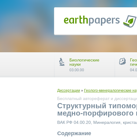
Биологические
Гео
науки
гич
03.00.00
04.
Диссертации
»
Геолого-минералогические на
Бесплатный автореферат и диссертаци
Структурный типомо
медно-порфирового 
ВАК РФ 04.00.20, Минералогия, крист
Содержание