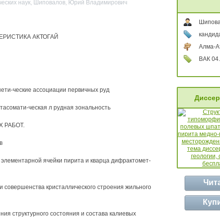
ческих наук, Шиповалов, Юрий Владимирович
Шипова
кандид
ТЕРИСТИКА АКТОГАЙ
Алма-А
ВАК 04.
нети-ческие ассоциации первичных руд
Диссер
тасомати-ческая л рудная зональность
 РАБОТ.
в
 элементарной ячейки пирита и кварца дифрактомет-
Чит
ни совершенства кристаллического строения жильного
Куп
ния структурного состояния и состава калиевых