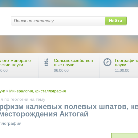
Найти
лого-минерало-
Сельскохозяйствен-
Географич
еские науки
ные науки
науки
00.00
06.00.00
11.00.00
уки
»
Минералогия, кристаллография
я по геологии на тему
рфизм калиевых полевых шпатов, кв
месторождения Актогай
аллография