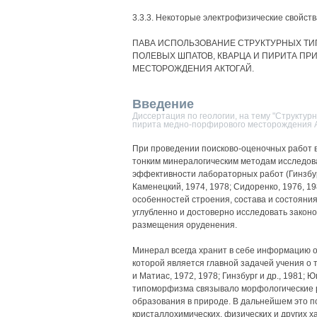
3.3.3. Некоторые электрофизические свойств
ПАВА ИСПОЛЬЗОВАНИЕ СТРУКТУРНЫХ ТИ
ПОЛЕВЫХ ШПАТОВ, КВАРЦА И ПИРИТА ПР
МЕСТОРОЖДЕНИЯ АКТОГАЙ.
Введение
Диссертация по геологии, на тему "Структу
пирита медно-порфирового месторождения А
При проведении поисково-оценочных работ 
тонким минералогическим методам исследов
эффективности лабораторных работ (Гинзбург,
Каменецкий, 1974, 1978; Сидоренко, 1976, 19
особенностей строения, состава и состояни
углубленно и достоверно исследовать закон
размещения оруденения.
Минерал всегда хранит в себе информацию о
которой является главной задачей учения о 
и Матиас, 1972, 1978; Гинзбург и др., 1981; 
типоморфизма связывало морфологические р
образования в природе. В дальнейшем это п
кристаллохимических, физических и других х