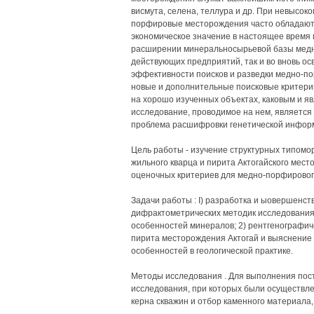
висмута, селена, теллура и др. При невысо
порфировые месторождения часто обладают 
экономическое значение в настоящее время 
расширении минеральносырьевой базы медн
действующих предприятий, так и во вновь о
эффективности поисков и разведки медно-п
новые и дополнительные поисковые критери
на хорошо изученных объектах, каковым и я
исследование, проводимое на нем, является
проблема расшифровки генетической информа
Цель работы - изучение структурных типом
жильного кварца и пирита Актогайского мест
оценочных критериев для медно-порфирового
Задачи работы : I) разработка и ыовершенст
дифрактометрических методик исследования
особенностей минералов; 2) рентгенографич
пирита месторождения Актогай и выяснение
особенностей в геологической практике.
Методы исследования . Для выполнения пос
исследования, при которых были осуществле
керна скважин и отбор каменного материала