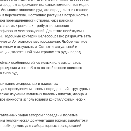
ком среднем содержании полезных компонентов медно-
большими запасами руд, что определяет их важное
и в перспективе. Постоянно растущая потребность в
ой промышленности страны, как в районах
сваиваемых регионах, требует повышения
орфировых месторождений. Для этого необходимы
и. Подобные критерии целесообразно разрабатывать
вляется Актогайское месторождение. Любое научное
 важным и актуальным. Остается актуальной и
ции, заложенной в минералах его руд и пород.
орфных особенностей калиевых полевых шпатов,
орождения и разработка на этой основе поисково-
 типа руд.
вви вание экспрессных и надежных
 для проведения массовых определений структурных
еское изучение калиевых полевых шпатов, кварца и
 возможности использования кристаллохимических
тавленных задач автором проведены полевые
ны геологическая документация горных выработок и
, необходимого для лабораторных исследований.