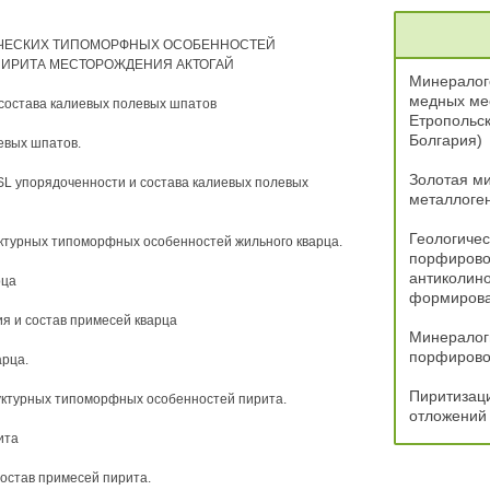
ИЧЕСКИХ ТИПОМОРФНЫХ ОСОБЕННОСТЕЙ
ПИРИТА МЕСТОРОЖДЕНИЯ АКТОГАЙ
Минералог
медных ме
 состава калиевых полевых шпатов
Етропольск
Болгария)
евых шпатов.
Золотая м
SL упорядоченности и состава калиевых полевых
металлоге
Геологичес
ктурных типоморфных особенностей жильного кварца.
порфирово
антиколино
рца
формиров
ия и состав примесей кварца
Минералог
порфировог
арца.
Пиритизаци
уктурных типоморфных особенностей пирита.
отложений 
ита
состав примесей пирита.