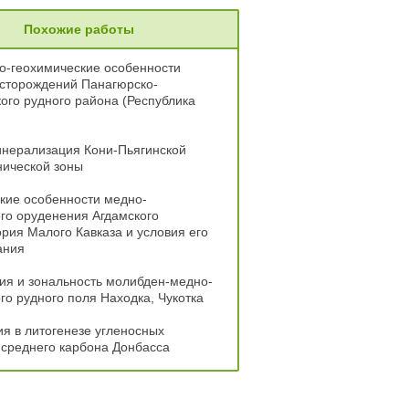
Похожие работы
о-геохимические особенности
сторождений Панагюрско-
ого рудного района (Республика
инерализация Кони-Пьягинской
нической зоны
кие особенности медно-
го оруденения Агдамского
рия Малого Кавказа и условия его
ания
ия и зональность молибден-медно-
о рудного поля Находка, Чукотка
я в литогенезе угленосных
среднего карбона Донбасса