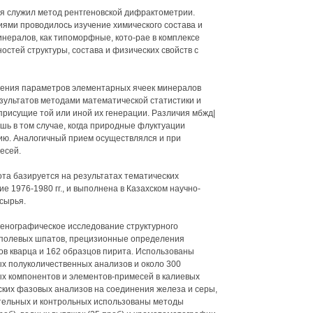
я служил метод рентгеновской дифрактометрии.
ями проводилось изучение химического состава и
нералов, как типоморфные, кото-рае в комплексе
стей структуры, состава и физических свойств с
ения параметров элементарных ячеек минералов
зультатов методами математической статистики и
рисущие той или иной их генерации. Различия мбжд|
ь в том случае, когда природные флуктуации
ю. Аналогичный прием осуществлялся и при
есей.
та базируется на результатах тематических
е 1976-1980 гг., и выполнена в Казахском научно-
сырья.
енографическое исследование структурного
х полевых шпатов, прецизионные определения
в кварца и 162 образцов пирита. Использованы
х полуколичественных анализов и около 300
х компонентов и элементов-примесей в калиевых
ских фазовых анализов на соединения железа и серы,
ительных и контрольных использованы методы