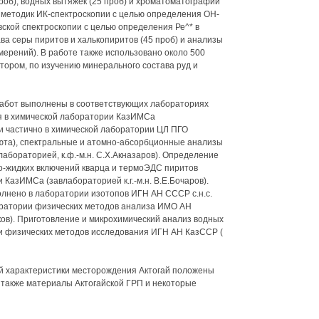
проб), водных вытяжек (25 проб) и хроматоматографии
е, методик ИК-спектроскопии с целью определения ОН-
вской спектроскопии с целью определения Ре^* в
ава серы пиритов и халькопиритов (45 проб) и анализы
мерений). В работе также использовано около 500
ором, по изучению минерального состава руд и
абот выполнены в соответствующих лабораториях
я в химической лаборатории КазИМСа
) и частично в химической лаборатории ЦЛ ПГО
юта), спектральные и атомно-абсорбционные анализы
абораторией, к.ф.-м.н. С.Х.Акназаров). Определение
о-жидких включений кварца и термоЭДС пиритов
КазИМСа (завлабораторией к.г.-м.н. В.Е.Бочаров).
лнено в лаборатории изотопов ИГН АН СССР с.н.с.
оратории физических методов анализа ИМО АН
ков). Приготовление и микрохимический анализ водных
и физических методов исследования ИГН АН КазССР (
ой характеристики месторождения Актогай положены
а также материалы Актогайской ГРП и некоторые