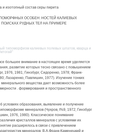
а и изотопный состав серы пирита
ПОМОРФНЫХ ОСОБЕН: НОСТЕЙ КАЛИЕВЫХ
И ПОИСКАХ РУДНЫХ ТЕЛ НА ПРИМЕРЕ
рный типоморфизм калиевых полевых шпатов, кварца и
ктогай"
все большее внимание в настоящее время уделяется
ания, развитие которых тесно связано с повышением
 1976, 1981; Гинзбург, Сидоренко, 1978; Франк-
80; Лазаренко, Павлишин, 1977). Изучение тонких
я минерального вещества дает возможность более
омерности . формирования и пространственного
б условиях образования, выявление и получение
типоморфизме минералов (Чухров, I%9, 1972; Гинзбург
Юшкин, 1976, 1980). Классическое понимание
азличия кристаллов минералов с условиями их
онятие расширялось в связи с привлечением
арактеристик минералов. В.А.Франк-Каменецкий и