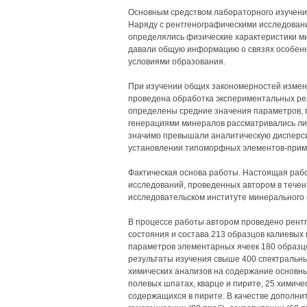
Основным средством лабораторного изучени
Наряду с рентгенографическими исследовани
определялись физические характеристики ми
давали общую информацию о связях особенно
условиями образования.
При изучении общих закономерностей измен
проведена обработка экспериментальных ре
определены средние значения параметров, п
генерациями минералов рассматривались лиш
значимо превышали аналитическую дисперси
установлении типоморфных элементов-прим
Фактическая основа работы. Настоящая рабо
исследований, проведенных автором в течени
исследовательском институте минерального 
В процессе работы автором проведено рентг
состояния и состава 213 образцов калиевы
параметров элементарных ячеек 180 образцо
результаты изучения свыше 400 спектральны
химических анализов на содержание основны
полевых шпатах, кварце и пирите, 25 химиче
содержащихся в пирите. В качестве дополн