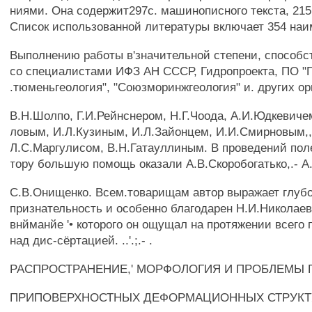
ниями. Она содержит297с. машинописного текста, 215 р
Список использованной литературы включает 354 наи
Выполнению работы в'значительной степени, способс
со специалистами ИФЗ АН СССР, Гидропроекта, ПО "Г
.тюменьгеология", "Союзморинжгеология" и. других ор
B.Н.Шолпо, Г.И.Рейнснером, Н.Г.Чоода, А.И.Юдкевичем,
ловым, И.Л.Кузиным, И.Л.Зайонцем, И.И.Смирновым,,
Л.С.Маргулисом, В.Н.Гатауллиным. В проведений пол
тору большую помощь оказали А.В.Скоробогатько,.- А.
C.В.Онищенко. Всем.товарищам автор выражает глуб
признательность и особенно благодарен Н.И.Николаев
внйманйе '• которого он ощущал на протяжении всего
над дис-сёртацией. ..'.;.- .
РАСПРОСТРАНЕНИЕ,' МОРФОЛОГИЯ И ПРОБЛЕМЫ Г
ПРИПОВЕРХНОСТНЫХ ДЕФОРМАЦИОННЫХ СТРУКТ