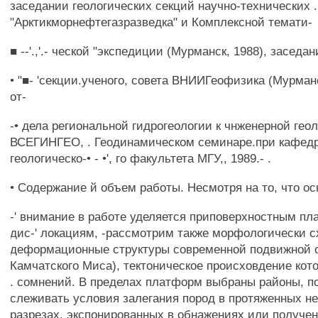
заседании геологических секций научно-технических . 
"Арктикморнефтегазразведка" и Комплексной темати-
■ --'.,'.- ческой "экспедиции (Мурманск, 1988), заседа
• "■- 'секции.ученого, совета ВНИИГеофизика (Мурманс
от-
-• дела региональной гидрогеологии к чнженерной гео
ВСЕГИНГЕО, . Геодинамическом семинаре.при кафед
геологическо-• - •', го факультета МГУ,, 1989.- .
• Содержание й объем работы. Несмотря на то, что о
-' внимание в работе уделяется приповерхностным п
дис-' локациям, -рассмотрим также морфологически 
деформационные структуры современной подвижной о
Камчатского Миса), тектоническое происховдение кот
. сомнений. В пределах платформ выбраны районы, п
слеживать условия залегания пород в протяженных н
разрезах, экспонированных в обнажениях или получ