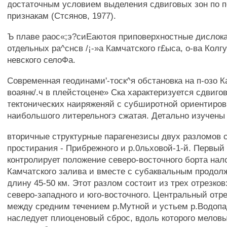
достаточным условием выделения сдвиговых зон по 
признакам (Стсянов, 1977).
Ъ плаве раос«;э?сиЕаютоя приповерхностные дисло
отдельных ра^снсв /¡-»а Камчатского г£ыса, о-ва Колг
невского селоФа.
Современная геодинами'-тоск^я обстановка на п-озо 
воаянк/.ч в плейстоцене» Ска характеризуется сдвиг
тектонических наиряженяй с субширотной ориентиров
наибольшого литерельногэ сжатая. Детально изучены
вторичные структурные парагенезисы двух разломов 
простирания - Прибрежного и р.0льховой-1-й. Первый
контролирует положение северо-восточного борта на
Камчатского залива и вместе с субаквальным продол
длину 45-50 км. Этот разлом состоит из трех отрезков
северо-западного и юго-восточного. Центральный отр
между средним течением р.Мутной и устьем р.Водопа
наследует плиоценовый сброс, вдоль которого мелов