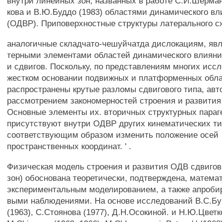
внутри линейных зон, названных в работе С.И.Шерман
кова и В.Ю.Буддо (1983) областями динамического вл
(ОДВР). Приповерхностные структуры латерального сж
аналогичные складчато-чешуйчатда дислокациям, явл
терными элементами областей динамического влияни
и сдвигов. Поскольку, по представлениям многих исс
жестком основании подвижных и платформенных облас
распространены крутые разломы сдвигового типа, авт
рассмотрением закономерностей строения и развития
Основные элементы их. вторичных структурных параг
присутствуют внутри ОДВР других кинематических ти
соответствующим образом изменить положение осей
пространственных координат. ' .
Физическая модель строения и развития ОДВ сдвигов (
зон) обоснована теоретически, подтверждена, матема
экспериментальным моделированием, а также апробир
выми наблюдениями. На основе исследований В.С.Буртм
(1963), С.Стоянова (1977), Д.Н.Осокиной. и Н.Ю.Цветк