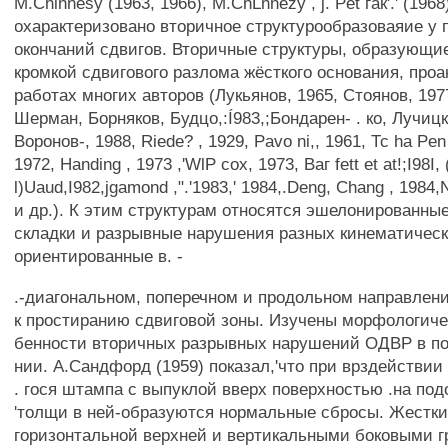
M.Chinnesy (1963, 1966), M.ChLnnezy , j. Pet гак'.' (1968
охарактеризовано вторичное структурообразоваяие у
окончаний сдвигов. Вторичные структуры, образующи
кромкой сдвигового разлома жёсткого основания, про
работах многих авторов (Лукьянов, 1965, Стоянов, 197
Шерман, Борняков, Будцо,:Í983,;Бондарен- . ко, Лучицк
Воронов-, 1988, Riede? , 1929, Pavo ni,, 1961, Тс ha Pen
1972, Handing , 1973 ,'WlP cox, 1973, Ваг fett et at!;I98I,
l)Uaud,I982,jgamond ,".'1983,' 1984,.Deng, Chang , 1984,
и др.). К этим структурам относятся эшелонированны
складки и разрывные нарушения разных кинематическ
ориентированные в. -
.-диагональном, поперечном и продольном направлен
к простиранию сдвиговой зоны. Изучены морфологиче
бенности вторичных разрывных нарушений ОДВР в по
нии. А.Сандфорд (1959) показал,'что при врздействии
. гося штампа с выпуклой вверх поверхностью .на под
'толщи в ней-образуются нормальные сбросы. Жестк
горизонтальной верхней и вертикальными боковыми 