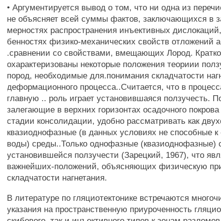
• Аргументируется вывод о том, что ни одна из переч
не объясняет всей суммы фактов, заключающихся в за
мерностях распространения инъективных дислокаций, а
бенностях физико-механических свойств отложений а
.сравнении со свойствами, вмещающих Лород. Кратк
охарактеризованы некоторые положения теориии полз
пород, необходимые для.понимания складчатости нагн
деформационного процесса..Считается, что в процес
главную .. роль играет установившаяся ползучесть. П
залегающие в верхних горизонтах осадочного покрова
стадии консолидации, удобно рассматривать как дву
квазиоднофазные (в данных условиях не способные к
воды) среды..Только однофазные (квазиоднофазные) 
установившейся ползучести (Зарецкий, 1967), что яв
важнейших-положений, объясняющих физическую пр
складчатости нагнетания.
В литературе по гляциотектонике встречаются много
указания на пространственную приуроченность гляци
скибового, так и инъективного типов к зонам разломо