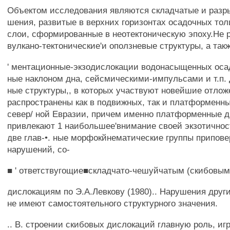
Объектом исследования являются складчатые и разры
шения, развитые в верхних горизонтах осадочных то
слои, сформированные в неотектоническую эпоху.Не 
вулкано-тектонические'и оползневые структуры, а такж
' ментационные-экзодислокации водонасыщенных осад
ные наклоном дна, сейсмическими-импульсами и т.п.
ные структуры,, в которых участвуют новейшие отлож
распространены как в подвижных, так и платформенн
север/ ной Евразии, причем именно платформенные 
привлекают 1 наибольшее'внимание своей экзотично
две глав-•. ные морфокйнематические группы припов
нарушений, со-
■ ' ответствугощие■складчато-чешуйчатым (скибовым
дислокациям по Э.А.Левкову (1980).. Нарушения друг
не имеют самостоятельного структурного значения.
.. В. строении скибовых дислокаций главную роль, иг