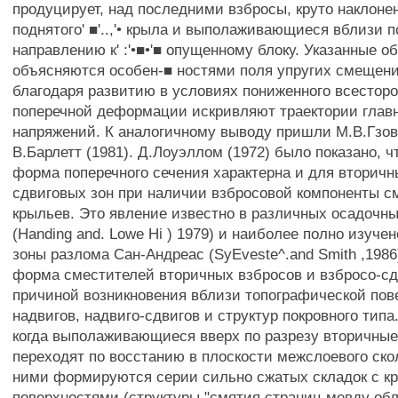
продуцирует, над последними взбросы, круто наклоне
поднятого' ■'..,'• крыла и выполаживающиеся вблизи 
направлению к' :'•■•'■ опущенному блоку. Указанные о
объясняются особен-■ ностями поля упругих смещени
благодаря развитию в условиях пониженного всесторо
поперечной деформации искривляют траектории гла
напряжений. К аналогичному выводу пришли М.В.Гзов
В.Барлетт (1981). Д.Лоуэллом (1972) было показано, ч
форма поперечного сечения характерна и для вторич
сдвиговых зон при наличии взбросовой компоненты 
крыльев. Это явление известно в различных осадочн
(Handing and. Lowe Hi ) 1979) и наиболее полно изуче
зоны разлома Сан-Андреас (SyEveste^.and Smith ,1986
форма сместителей вторичных взбросов и взбросо-сд
причиной возникновения вблизи топографической пов
надвигов, надвиго-сдвигов и структур покровного типа.
когда выполаживающиеся вверх по разрезу вторичны
переходят по восстанию в плоскости межслоевого ско
ними формируются серии сильно сжатых складок с 
поверхностями (структуры "смятия страниц мевду обл