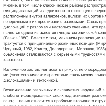
Многие, в том числе классические районы распростр
гляциодислокаций и ледниковых отторженцев северн
расположены внутри авлакогенов, вблизи их бортов и
поперечными к их простиранию разломами. Связь пр
дислокаций с разломами настолько очевидна, что пра
является одним из аспектов гляциотектонической кон
(Левков,1980). Вместе с тем, механизм реализации та
трактуется с принципиально различных позиций (Мирч
Чугунный, 1982, Кригер, Долодоренко,. Миронюк, 1983
объяснения сталкиваются с серьезными трудностями
характера.
Изложенное заставляет искать прямую, не опосредов
ми (экзотектоническими) агентами связь между припо
дислокациями- и тектоникой.
Возникновение разрывных и складчатых нарушений в
слаболитифицированных слоях над активным разлом
осно-;. . вания относится к проблеме вторичного стру