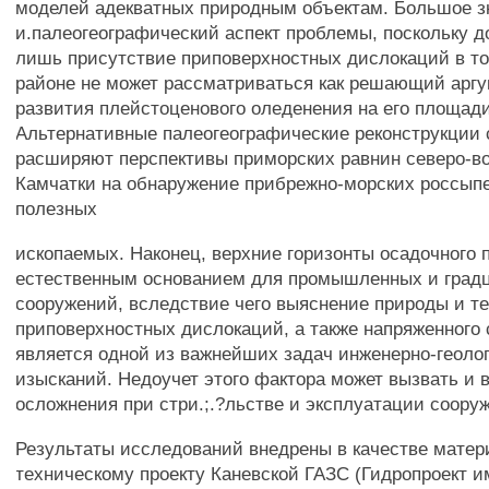
моделей адекватных природным объектам. Большое з
и.палеогеографический аспект проблемы, поскольку до
лишь присутствие приповерхностных дислокаций в т
районе не может рассматриваться как решающий аргу
развития плейстоценового оледенения на его площади
Альтернативные палеогеографические реконструкции
расширяют перспективы приморских равнин северо-в
Камчатки на обнаружение прибрежно-морских россып
полезных
ископаемых. Наконец, верхние горизонты осадочного 
естественным основанием для промышленных и град
сооружений, вследствие чего выяснение природы и те
приповерхностных дислокаций, а также напряженного 
является одной из важнейших задач инженерно-геоло
изысканий. Недоучет этого фактора может вызвать и
осложнения при стри.;.?льстве и эксплуатации соору
Результаты исследований внедрены в качестве матер
техническому проекту Каневской ГАЗС (Гидропроект и