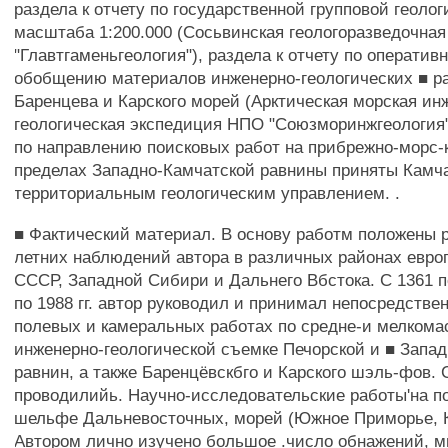
раздела к отчету по государственной групповой геоло
масштаба 1:200.000 (Сосьвинская геологоразведочна
"Главтгаменьгеология"), раздела к отчету по оператив
обобщению материалов инженерно-геологических ■ р
Баренцева и Карского морей (Арктическая морская ин
геологическая экспедиция НПО "Союзморинжгеология
по направлению поисковых работ на прибрежно-морс-
пределах Западно-Камчатской равнины приняты Камч
территориальным геологическим управлением. .
■ Фактический материал. В основу работм положены р
летних наблюдений автора в различных районах евро
СССР, Западной Сибири и Дальнего Вбстока. С 1361 по 
по 1988 гг. автор руководил и принимал непосредстве
полевых и камеральных работах по средне-и мелком
инженерно-геологической съемке Печорской и ■ Запа
равнин, а также Баренцёвскбго и Карского шэль-фов. С 
проводилийь. Научно-исследовательские работы'на п
шельфе Дальневосточных, морей (Южное Приморье, К
Автором лично изучено большое .число обнажений, м