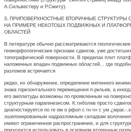
А.Сильвестеру и Р.Смиту).
3. ПРИПОВЕРХНОСТНЫЕ ВТОРИЧНЫЕ СТРУКТУРЫ 
НА ПРИМЕРЕ НЕКОТОШХ ПОДВИЖНЫХ И ПЛАТФО
ОБЛАСТЕЙ
В литературе обычно рассматриваются геологические
геоморфологические признаки сдвигов, уже достигши
топографической поверхности. В пределах плит плат
наложенных впадин подвижных областей, . где подобн
разломов встречается
редко, их обнаружение, определение метенного кинема
знака горизонтального перемещения п-ркльев, а иногд
его амплитуды возможны по проявленным на поверхн
структурным парагенезисом. К.тиболев просто сдвиго
диагностируется по ге ом о рфол с гн ч» с ум ¿мраг.-.
эшелонированным надразломным складкам волочения.
имеют ограниченное распространение, и для структур
приходится использовать в основном вторичные разр