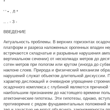
*
' ' • . Л *
.. . - 3 -
ВВЕДЕНИЕ
Актуальность проблемы. В верхних горизонтах осадоч
платформ и разреза наложенных орогенных впадин не
встречаются складчатые и разрывные нарушения амп
вертикальном сечении) от несколмадх метров до деся
сотен метров при пологом или крутом (иногда до субв
наклоне слоев. Природа и физический механизм обра
нарушений служат объектом длительной дискуссии. 
характер дислокаций и очевидное упрощение строени
осадочного комплекса с глубиной являются причиной т
наибольшим признанием до настоящего времени пол
атектонические гипотезы. Эти гипотезы, однако, вступ
противоречие с рядом фундаментальных положений 
тел и зачастую не могут объяснить закономерности п