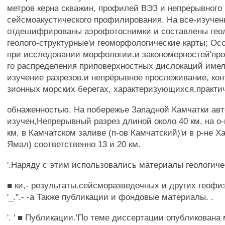
метров керна скважин, профилей ВЭЗ и непрерывного
сейсмоакустического профилирования. На все-изуче
отдешифрированы аэрофотоснимки и составлены геол
геолого-структурные'и геоморфологические карты; Осо
при исследовании морфологии.и закономерностей'про
го распределения приповерхностных дислокаций имел
изучение разрезов.и непрёрывное прослеживание, конт
зионных морских берегах, характеризующихся,практи
обнаженностью. На побережье Западной Камчатки авто
изучен,Непрерывный разрез длиной около 40 км, на о-
км, в Камчатском заливе (п-ов Камчатский)'и в р-не Ха
Ямал) соответственно 13 и 20 км.
'.Наряду с этим использовались материалы геологиче
■ ки,- результаты.сейсморазведочных и других геофиз
'_.".- -а Также публикации и фондовые материалы. .
'. ' ■ Публикации.'По теме диссертации опубликована