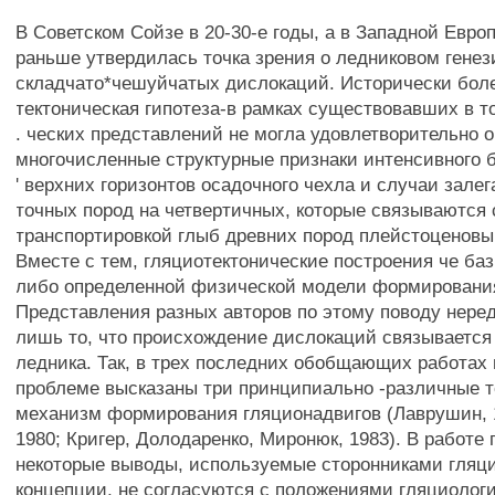
В Советском Сойзе в 20-30-е годы, а в Западной Евро
раньше утвердилась точка зрения о ледниковом генез
складчато*чешуйчатых дислокаций. Исторически бол
тектоническая гипотеза-в рамках существовавших в 
. ческих представлений не могла удовлетворительно 
многочисленные структурные признаки интенсивного бо
' верхних горизонтов осадочного чехла и случаи залега
точных пород на четвертичных, которые связываются 
транспортировкой глыб древних пород плейстоценов
Вместе с тем, гляциотектонические построения че баз
либо определенной физической модели формировани
Представления разных авторов по этому поводу нере
лишь то, что происхождение дислокаций связывается
ледника. Так, в трех последних обобщающих работах 
проблеме высказаны три принципиально -различные т
механизм формирования гляционадвигов (Лаврушин, 1
1980; Кригер, Долодаренко, Миронюк, 1983). В работе 
некоторые выводы, используемые сторонниками гляци
концепции, не согласуются с положениями гляциолог