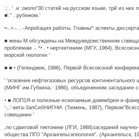
.; . ' .и :около"30 статей на русском языке, трй из них 
■'." . рубежом.'
•-..•.-. . -Апробация работы. Главны^ аспекты диссерт
■ жены М обсуждены.на Междуведомственном совеща
проблемам .- *• . • нертектоники (МГУ,.1964), Всесоюз
морской геологии '
■ ■ • (Геленджик, 1986), Первой Всесоюзной конфере
' 'освоение нефтегазовых ресурсов континентального
(МИНГ им.Губкина,- 1986), объединенном заседании с
• ■ ЛОП1Я-и полезные ископаемые докембрия и-фанер
'-,.'-вета-ЗапСибНИГНИ. (Тюмень, 1987), Первом"Все
совещании '
,по сдвиговой тектонике (ЛГИ, 1988)заседаний научно
общества ПГО "Архангельскгеология". (Архангельск, 1