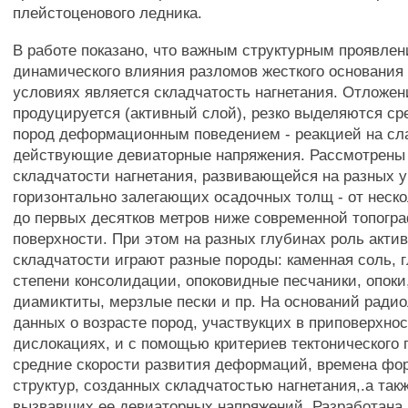
плейстоценового ледника.
В работе показано, что важным структурным проявле
динамического влияния разломов жесткого основани
условиях является складчатость нагнетания. Отложени
продуцируется (активный слой), резко выделяются 
пород деформационным поведением - реакцией на сл
действующие девиаторные напряжения. Рассмотрены
складчатости нагнетания, развивающейся на разных 
горизонтально залегающих осадочных толщ - от неск
до первых десятков метров ниже современной топогр
поверхности. При этом на разных глубинах роль актив
складчатости играют разные породы: каменная соль, 
степени консолидации, опоковидные песчаники, опок
диамиктиты, мерзлые пески и пр. На оснований ради
данных о возрасте пород, участвукцих в приповерхно
дислокациях, и с помощью критериев тектонического
средние скорости развития деформаций, времена фо
структур, созданных складчатостью нагнетания,.а так
вызвавших ее девиаторных напряжений. Разработана