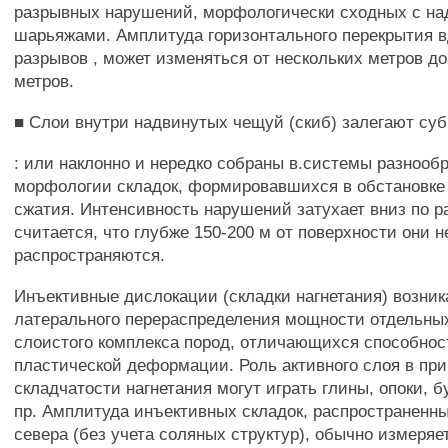
разрывных нарушений, морфологически сходных с на
шарьяжами. Амплитуда горизонтального перекрытия в
разрывов , может изменяться от нескольких метров до
метров.
■ Слои внутри надвинутых чещуй (скиб) залегают су
: или наклонно и нередко собраны в.системы разнооб
морфологии складок, формировавшихся в обстановке
сжатия. Интенсивность нарушений затухает вниз по р
считается, что глубже 150-200 м от поверхности они н
распространяются.
Инъективные дислокации (складки нагнетания) возник
латерального перераспределения мощности отдельных
слоистого комплекса пород, отличающихся способно
пластической деформации. Роль активного слоя в пр
складчатости нагнетания могут играть глины, опоки, б
пр. Амплитуда инъективных складок, распространенны
севера (без учета соляных структур), обычно измеряе