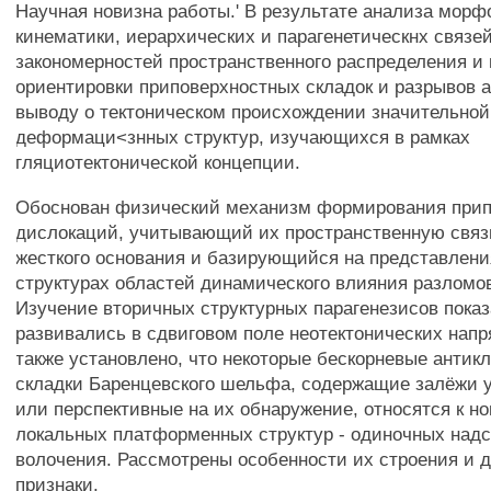
Научная новизна работы.' В результате анализа морф
кинематики, иерархических и парагенетическнх связей
закономерностей пространственного распределения и
ориентировки приповерхностных складок и разрывов а
выводу о тектоническом происхождении значительной
деформаци<знных структур, изучающихся в рамках
гляциотектонической концепции.
Обоснован физический механизм формирования при
дислокаций, учитывающий их пространственную связ
жесткого основания и базирующийся на представлени
структурах областей динамического влияния разломо
Изучение вторичных структурных парагенезисов показ
развивались в сдвиговом поле неотектонических нап
также установлено, что некоторые бескорневые антик
складки Баренцевского шельфа, содержащие залёжи 
или перспективные на их обнаружение, относятся к н
локальных платформенных структур - одиночных надс
волочения. Рассмотрены особенности их строения и 
признаки.