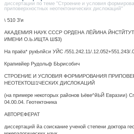
диссертации по теме "Строение и условия формиров
приповерхностных неотектонических дислокаций"
\ 510 З'и
АКАДЕМИЯ НАУК СССР ОРДЕНА ЛЁЙИНА ЙНСТЙТУ
ИМЕНИ О.Ь.ИЩТА Ш$3)
На праёа* рукЬпйси УЙС /551.242.11/.12.052+551.243/.
Крапивйер Рудольф БЬрисобич
СТРОЕНИЕ И УСЛОВИЯ ФОРМИРОВАНИЯ ПРИПОВ
НЕОТЕКТОШ1ЧЕСКИХ ДИСЛОКАЦИЙ
(на примере некоторых районов Ьёве^йЬЙ Евразии) С
04.00.04. Геотектоника
АВТОРЕФЕРАТ
диссертаций йа соискание ученой степени доктора гео
мжералогических наук