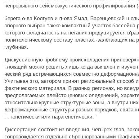
непрерывного сейсмоакустического профилирования 
берега о-ва Колгуев и п-ова Ямал, Баренцевский шельф
опорного выбран также компактный участок бассейна 
которого складчатость нагнетания.продуцируется в'раз
политологическому составу пластах,-залёгающих на 
глубинах.
Дискуссионную проблему происхолздения приповерхно
'.локаций можно решить лишь когда выявлен и изучен 
ческий ряд встречающихся совместно деформационны
Учитывая это, автором принят региональный способ и
фактического материала. В разных регионах, но всегд
предполагаемых плейстоценовых оледенений, характ
относительно крупные структурные зоны, а внутри них
деформационные структуры разных порядков, связанн
; . генетически или парагенетически. '
Диссертация состоит из введения, четырех глав, заклю
сопровождается отдельно сброшюрованными графичес