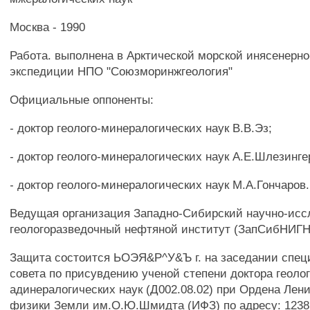
Москва - 1990
Работа. выполнена в Арктической морской инясенерно
экспедиции НПО "Союзморинжгеология"
Официальные оппоненты:
- доктор геолого-минералогических наук В.В.Эз;
- доктор геолого-минералогических наук А.Е.Шлезинге
- доктор геолого-минералогических наук М.А.Гончаров.
Ведущая организация Западно-Сибирский научно-исс
геологоразведочный нефтяной институт (ЗапСибНИГН
Защита состоится ЬОЭЯ&Р^У&Ъ г. на заседании спец
совета по присувдению ученой степени доктора геолог
адинералогических наук (Д002.08.02) при Ордена Лен
физики Земли им.О.Ю.Шмидта (ИФЗ) по адресу: 1238