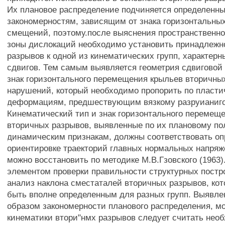
Их плановое распределение подчиняется определенн
закономерностям, зависящим от знака горизонтальны
смещений, поэтому.после выяснения пространственно
зоны дислокаций необходимо установить принадлежн
разрывов к одной из кинематических групп, характер
сдвигов. Тем самым выявляется геометрия сдвиговой 
знак горизонтального перемещения крыльев вторичны
нарушений, который необходимо пропорить по пласт
деформациям, предшествующим вязкому разруианиго
Кинематический тип и знак горизонтального перемещ
вторичных разрывов, выявленные по их плановому по
динамическим признакам, должны соответствовать о
ориентировке траекторий главных нормальных напряж
можно восстановить по методике М.В.Гзовского (1963
элементом проверки правильности структурных постр
анализ наклона сместаталей вторичных разрывов, ко
быть вполне определенным для разных групп. Выявле
образом закономерности планового распределения, м
кинематики втори"нмх разрывов следует считать необ