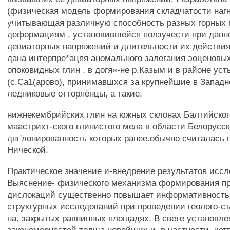
(физическая модель формирования складчатости нагн
учитывающая различную способность разных горных 
деформациям . установившейся ползучести при данн
девиаторных напряжений и длительности их действия
дана интерпре*ацяя аномального залегания эоценовых
опоковидных глин . в догя«-не р.Казым и в районе ус
(с.Са1(арово), принимавшхся за крупнейшие в Запад
ледниковые отторяёнцы, а такие.
нижнекембрийских глин на южных склонах Балтийског
маастрихт-ского глинистого мела в области Белорусск
днг'лонированность которых ранее.обычно считалась 
Нической.
Практическое значение и-внедрение результатов исс
Выяснение- физического механизма формирования п
дислокаций существенно повышает информативность
структурных исследований при проведении геолого-с
на. закрытых равнинных площадях. В свете установл