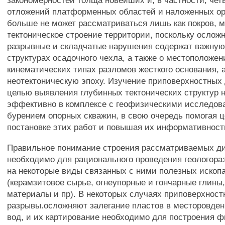
закономерностей толща новейших и, в частности, че
отложений платформенных областей и наложенных ор
больше не может рассматриваться лишь как покров,
тектоническое строение территории, поскольку ослож
разрывные и складчатые нарушения содержат важну
структурах осадочного чехла, а также о местоположен
кинематических типах разломов жесткого основания, 
неотектоническую эпоху. Изучение приповерхностных
целью выявления глубинных тектонических структур 
эффективно в комплексе с геофизическими исследов
бурением опорных скважин, в свою очередь помогая 
постановке этих работ и повышая их информативност
Правильное понимание строения рассматриваемых д
необходимо для рационального проведения геологора
на некоторые виды связанных с ними полезных иско
(керамзитовое сырье, огнеупорные и гончарные глины
материалы и пр). В некоторых случаях приповерхност
разрывы.осложняют залегание пластов в месторовде
вод, и их картирование необходимо для построения 