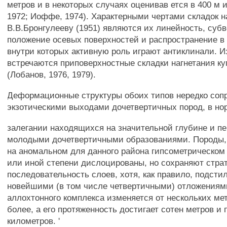
метров и в некоторых случаях оценивав ется в 400 м 
1972; Иоффе, 1974). Характерными чертами складок н
В.В.Бронгулееву (1951) являются их линейность, суб
положение осевых поверхностей и распространение в 
внутри которых активную роль играют антиклинали. И
встречаются приповерхностные складки нагнетания ку
(Лобанов, 1976, 1979).
Деформационные структуры обоих типов нередко соп
экзотическими выходами дочетвертичных пород, в н
залегании находящихся на значительной глубине и п
молодыми дочетвертичными образованиями. Породы,
на аномальном для данного района гипсометрическом 
или иной степени дислоцированы, но сохраняют стр
последовательность слоев, хотя, как правило, подсти
новейшими (в том числе четвертичными) отложения
аллохтонного комплекса изменяется от нескольких мет
более, а его протяженность достигает сотен метров и
километров. '