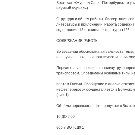
Востока», «Журнал Санкт-Петербургского ун
научный журнал»).
Структура и объем работы. Диссертация сост
литературы и приложений. Работа содержит 
содержания, 13 с. списка литературы (126 на
СОДЕРЖАНИЕ РАБОТЫ
Во введении обоснована актуальность темы,
ее научная новизна и практическая значимос
Первая глава посвящена анализу грузопере
транспортом. Определены основные типы не
портом России. Обобщение и анализ статист
нефтеперевозок осуществляется в Волжском 
(рис. 1).
Объёмы перевозок нефтепродуктов в Волжско
10 ДО 9,00
8оо 7 ВО I 6Д0 1