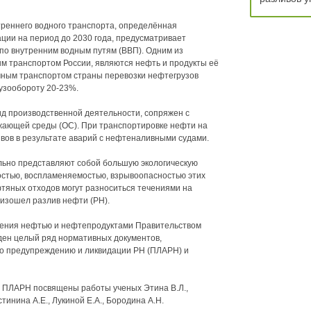
треннего водного транспорта, определённая
ции на период до 2030 года, предусматривает
по внутренним водным путям (ВВП). Одним из
м транспортом России, являются нефть и продукты её
чным транспортом страны перевозки нефтегрузов
узообороту 20-23%.
ид производственной деятельности, сопряжен с
ружающей среды (ОС). При транспортировке нефти на
ивов в результате аварий с нефтеналивными судами.
льно представляют собой большую экологическую
ностью, воспламеняемостью, взрывоопасностью этих
тяных отходов могут разноситься течениями на
оизошел разлив нефти (РН).
нения нефтью и нефтепродуктами Правительством
ден целый ряд нормативных документов,
о предупреждению и ликвидации РН (ПЛАРН) и
 ПЛАРН посвящены работы ученых Этина В.Л.,
тинина А.Е., Лукиной Е.А., Бородина А.Н.