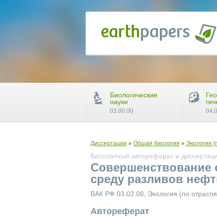
Биологические
Гео
науки
гич
03.00.00
04.
Диссертации
»
Общая биология
»
Экология (
Бесплатный автореферат и диссертаци
Совершенствование 
среду разливов нефт
ВАК РФ 03.02.08, Экология (по отрасл
Автореферат