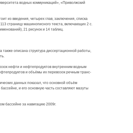
иверситета водных коммуникаций», «Приволжский
оит из введения, четырех глав, заключения, списка
113 страницу машинописного текста, включающих 2 с.
именований), 21 рисунок и 14 таблиц.
 а также описана структура диссертационной работы,
ть.
возок нефти и нефтепродуктов внутренним водным
фтепродуктов и объёмы их перевозок речным транс-
ических данных показал, что основной объём
бассейне, и его основную часть составляют мазуты
м бассейне за навигацию 2009г.