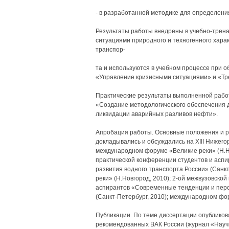
- в разработанной методике для определени
Результаты работы внедрены в учебно-трен
ситуациями природного и техногенного хара
транспор-
та и используются в учебном процессе при 
«Управление кризисными ситуациями» и «Тр
Практические результаты выполненной рабо
«Создание методологического обеспечения 
ликвидации аварийных разливов нефти».
Апробация работы. Основные положения и р
докладывались и обсуждались на XIII Нижего
международном форуме «Великие реки» (Н.Но
практической конференции студентов и асп
развития водного транспорта России» (Санк
реки» (Н.Новгород, 2010); 2-ой межвузовско
аспирантов «Современные тенденции и перс
(Санкт-Петербург, 2010); международном фор
Публикации. По теме диссертации опубликован
рекомендованных ВАК России (журнал «Науч