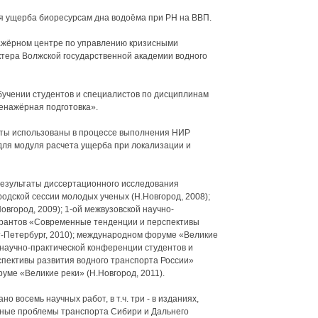
я ущерба биоресурсам дна водоёма при РН на ВВП.
ажёрном центре по управлению кризисными
ктера Волжской государственной академии водного
обучении студентов и специалистов по дисциплинам
енажёрная подготовка».
ты использованы в процессе выполнения НИР
для модуля расчета ущерба при локализации и
езультаты диссертационного исследования
родской сессии молодых ученых (Н.Новгород, 2008);
вгород, 2009); 1-ой межвузовской научно-
ирантов «Современные тенденции и перспективы
т-Петербург, 2010); международном форуме «Великие
й научно-практической конференции студентов и
пективы развития водного транспорта России»
уме «Великие реки» (Н.Новгород, 2011).
о восемь научных работ, в т.ч. три - в изданиях,
ные проблемы транспорта Сибири и Дальнего