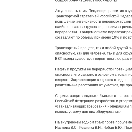
ОБЩАЯ ХАРАКТЕРИСТИКА РАБОТЫ
Актуальность темы. Тенденция развития вну
Транспортной стратегией Российской Федера
повышение интенсивности перевозок грузов 
наиболее важных грузов, перевозимых речны
переработки. В общем объеме перевозок ре
составляют по объему примерно 10% и по гр
Транспортный процесс, как и любой другой в
опасностью, как для человека, так и для ок
ВВП всегда существует вероятность ее разл
Нефть и продукты её переработки потенциа
опасность, что связано в основном с токсич
веществ. Загрязняющие вещества в виде неф
рачительные расстояния от участков, где пр
С целью защиты водных объектов от загряз
Российской Федерации разработан и утверж
устанавливающих требования к операциям п
используемому для них оборудованию.
На внутреннем водном транспорте проблеме
Наумова B.C., Решняка В.И., Чебан Е.Ю., Плас