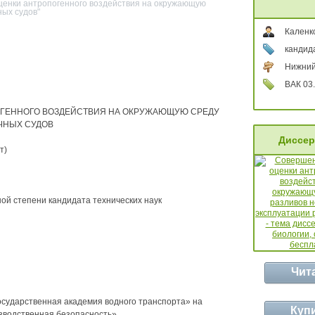
ценки антропогенного воздействия на окружающую
ных судов"
Каленк
кандида
Нижний
ВАК 03.
ГЕННОГО ВОЗДЕЙСТВИЯ НА ОКРУЖАЮЩУЮ СРЕДУ
ЧНЫХ СУДОВ
Диссер
т)
ой степени кандидата технических наук
Чит
сударственная академия водного транспорта» на
Куп
водственная безопасность».