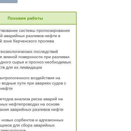
Похожие работы
твование системы прогнозирования
й аварийных разливов нефти в
 зоне Керченского пролива
еоэкологических последствий
я земной поверхности при разливах
дного сырья и прогноз необходимых
ств для их ликвидации
нтропогенного воздействия на
 водные пути при авариях судов с
 нефти
етодов анализа риска аварий на
ьных нефтепроводах на основе
ания аварийных разливов нефти
 новых сорбентов и адгезионных
щиков для сбора аварийных
глеводородов