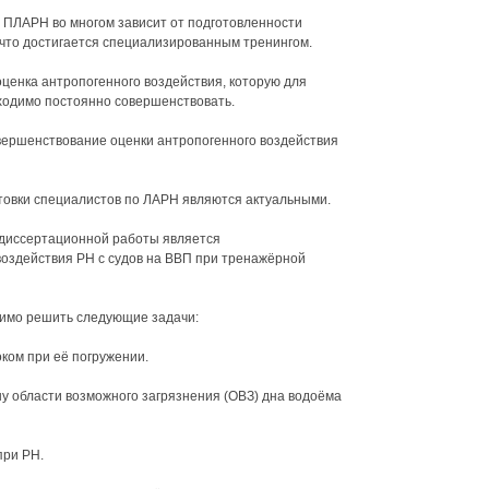
ПЛАРН во многом зависит от подготовленности
что достигается специализированным тренингом.
ценка антропогенного воздействия, которую для
одимо постоянно совершенствовать.
вершенствование оценки антропогенного воздействия
товки специалистов по ЛАРН являются актуальными.
 диссертационной работы является
оздействия РН с судов на ВВП при тренажёрной
имо решить следующие задачи:
ком при её погружении.
ну области возможного загрязнения (ОВЗ) дна водоёма
при РН.