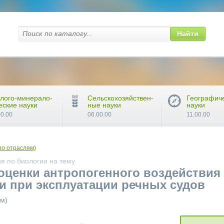
Найти
лого-минерало-
Сельскохозяйствен-
Географич
еские науки
ные науки
науки
00.00
06.00.00
11.00.00
по отраслям)
я по биологии на тему
оценки антропогенного воздействия
и при эксплуатации речных судов
ям)