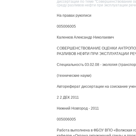
диссертации по теме "Совершенствование о
среду разливов нефти при эксплуатации реч
На правах рукописи
005006005
Каленков Александр Николаевич
СОВЕРШЕНСТВОВАНИЕ ОЦЕНКИ АНТРОПО
РАЗЛИВОВ НЕФТИ ПРИ ЭКСПЛУАТАЦИИ РЕ
Специальность 03.02.08 - экология (транспор
(технические науки)
Автореферат диссертации на соискание учен
2 2 ДЕК 2011
Нижний Новгород - 2011
005006005
Работа выполнена в ФБОУ ВПО «Волжская го
кафедре «Охрана окружающей среды и произ