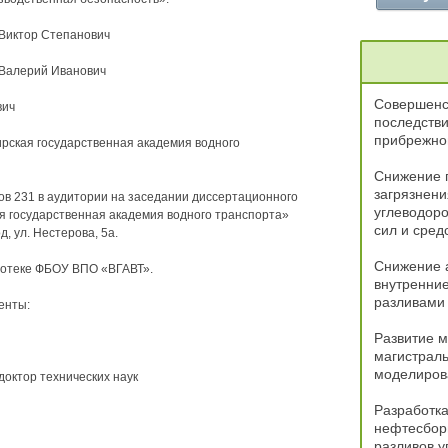
 Виктор Степанович
 Валерий Иванович
Совершенс
вич
последстви
прибрежной
ская государственная академия водного
Снижение г
загрязнени
сов 231 в аудитории на заседании диссертационного
углеводоро
я государственная академия водного транспорта»
сил и сред
д, ул. Нестерова, 5а.
Снижение а
иотеке ФБОУ ВПО «ВГАВТ».
внутренние
разливами
енты:
Развитие м
магистрал
моделиров
доктор технических наук
Разработка
нефтесбор
разливов у