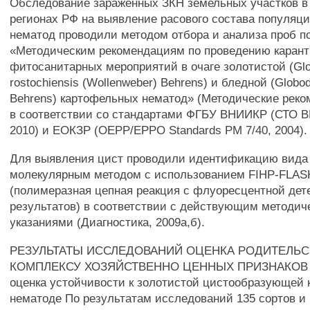
Обследование зараженных ЗКН земельных участков в
регионах РФ на выявление расового состава популяц
нематод проводили методом отбора и анализа проб п
«Методическим рекомендациям по проведению каран
фитосанитарных мероприятий в очаге золотистой (Gl
rostochiensis (Wollenweber) Behrens) и бледной (Globode
Behrens) картофельных нематод» (Методические реко
в соответствии со стандартами ФГБУ ВНИИКР (СТО В
2010) и ЕОКЗР (ОЕРР/ЕРРО Standards РМ 7/40, 2004).
Для выявления цист проводили идентификацию вида
молекулярным методом с использованием FIHP-FLAS
(полимеразная цепная реакция с флуоресцентной дет
результатов) в соответствии с действующим методи
указаниями (Диагностика, 2009а,б).
РЕЗУЛЬТАТЫ ИССЛЕДОВАНИЙ ОЦЕНКА РОДИТЕЛЬС
КОМПЛЕКСУ ХОЗЯЙСТВЕННО ЦЕННЫХ ПРИЗНАКОВ Л
оценка устойчивости к золотистой цистообразующей
нематоде По результатам исследований 135 сортов и