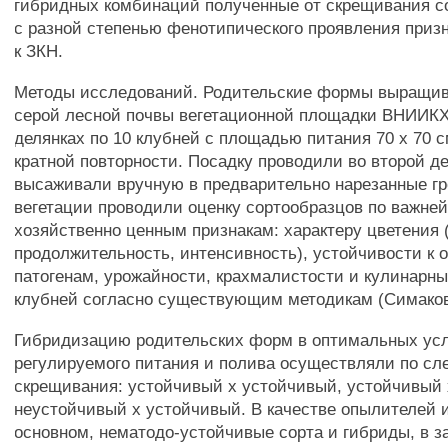
гибридных комбинаций полученные от скрещивания с
с разной степенью фенотипического проявления приз
к ЗКН.
Методы исследований. Родительские формы выращив
серой лесной почвы вегетационной площадки ВНИИКХ
делянках по 10 клубней с площадью питания 70 х 70 с
кратной повторности. Посадку проводили во второй д
высаживали вручную в предварительно нарезанные гр
вегетации проводили оценку сортообразцов по важн
хозяйственно ценным признакам: характеру цветения 
продолжительность, интенсивность), устойчивости к
патогенам, урожайности, крахмалистости и кулинарн
клубней согласно существующим методикам (Симаков 
Гибридизацию родительских форм в оптимальных ус
регулируемого питания и полива осуществляли по с
скрещивания: устойчивый х устойчивый, устойчивый 
неустойчивый х устойчивый. В качестве опылителей 
основном, нематодо-устойчивые сорта и гибриды, в з