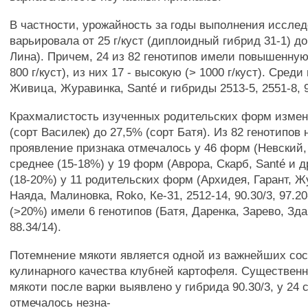
В частности, урожайность за годы выполнения иссле
варьировала от 25 г/куст (диплоидный гибрид 31-1) до 
Лина). Причем, 24 из 82 генотипов имели повышенную
800 г/куст), из них 17 - высокую (> 1000 г/куст). Среди
Живица, Журавинка, Santé и гибриды 2513-5, 2551-8, 9
Крахмалистость изученных родительских форм измен
(сорт Василек) до 27,5% (сорт Батя). Из 82 генотипов
проявление признака отмечалось у 46 форм (Невский, 
среднее (15-18%) у 19 форм (Аврора, Скарб, Santé и 
(18-20%) у 11 родительских форм (Архидея, Гарант, Ж
Наяда, Малиновка, Roko, Ке-31, 2512-14, 90.30/3, 97.2
(>20%) имели 6 генотипов (Батя, Даренка, Зарево, Зда
88.34/14).
Потемнение мякоти является одной из важнейших с
кулинарного качества клубней картофеля. Существен
мякоти после варки выявлено у гибрида 90.30/3, у 24 
отмечалось незна-