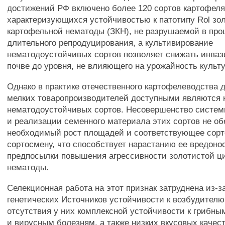
достижений РФ включено более 120 сортов картофеля
характеризующихся устойчивостью к патотипу Rol зо
картофельной нематоды (ЗКН), не разрушаемой в про
длительного репродуцирования, а культивирование
нематодоустойчивых сортов позволяет снижать инваз
почве до уровня, не влияющего на урожайность культ
Однако в практике отечественного картофелеводства 
мелких товаропроизводителей доступными являются 
нематодоустойчивых сортов. Несовершенство систе
и реализации семенного материала этих сортов не об
необходимый рост площадей и соответствующее сорт
сортосмену, что способствует нарастанию ее вредоно
предпосылки повышения агрессивности золотистой 
нематоды.
Селекционная работа на этот признак затруднена из-за
генетических Источников устойчивости к возбудител
отсутствия у них комплексной устойчивости к грибны
и вирусным болезням, а также низких вкусовых качес