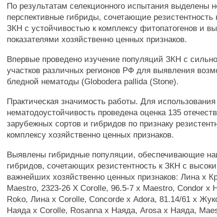
По результатам селекционного испытания выделены 
перспективные гибриды, сочетающие резистентность 
ЗКН с устойчивостью к комплексу фитопатогенов и в
показателями хозяйственно ценных признаков.
Впервые проведено изучение популяций ЗКН с сильн
участков различных регионов РФ для выявления возм
бледной нематоды (Globodera pallida (Stone).
Практическая значимость работы. Для использования 
нематодоустойчивость проведена оценка 135 отечест
зарубежных сортов и гибридов по признаку резистент
комплексу хозяйственно ценных признаков.
Выявлены гибридные популяции, обеспечивающие н
гибридов, сочетающих резистентность к ЗКН с высок
важнейших хозяйственно ценных признаков: Лина х К
Maestro, 2323-26 X Corolle, 96.5-7 х Maestro, Condor х 
Roko, Лина х Corolle, Concorde х Adora, 81.14/61 х Жу
Наяда х Corolle, Rosanna х Наяда, Arosa х Наяда, Maes