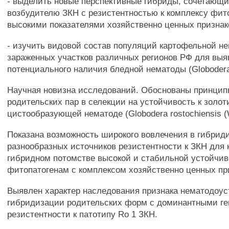
- выделить новые перспективные гибриды, сочетающи
возбудителю ЗКН с резистентностью к комплексу фит
высокими показателями хозяйственно ценных признак
- изучить видовой состав популяций картофельной н
зараженных участков различных регионов РФ для вы
потенциального наличия бледной нематоды (Globoderap
Научная новизна исследований. Обоснованы принцип
родительских пар в селекции на устойчивость к золот
цистообразующей нематоде (Globodera rostochiensis (W
Показана возможность широкого вовлечения в гибри
разнообразных источников резистентности к ЗКН для
гибридном потомстве высокой и стабильной устойчив
фитопатогенам с комплексом хозяйственно ценных пр
Выявлен характер наследования признака нематодоус
гибридизации родительских форм с доминантными г
резистентности к патотипу Ro 1 ЗКН.