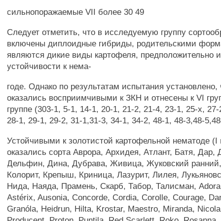
сильнопоражаемые VII более 30 49
Следует отметить, что в исследуемую группу сортоо
включены диплоидные гибриды, родительскими форм
являются дикие виды картофеля, предположительно 
устойчивости к нема-
годе. Однако по результатам испытания установлено,
оказались восприимчивыми к ЗКН и отнесены к VI групп
группе (303-1, 5-1, 14-1, 20-1, 21-2, 21-4, 23-1, 25-х, 27-
28-1, 29-1, 29-2, 31-1,31-3, 34-1, 34-2, 48-1, 48-3,48-5,48
Устойчивыми к золотистой картофельной нематоде (I и
оказались сорта Аврора, Архидея, Атлант, Батя, Дар, 
Дельфин, Дина, Дубрава, Живица, Жуковский ранний
Колорит, Крепыш, Криница, Лазурит, Лилея, Лукьянов
Нида, Наяда, Прамень, Скарб, Табор, Талисман, Adora,
Astérix, Ausonia, Concorde, Cordia, Corolle, Courage, Dar
Granóla, Heidrun, Hilta, Krostar, Maestro, Miranda, Nicola
Producent, Proton, Puntila, Red Scarlett, Roko, Rosanna,