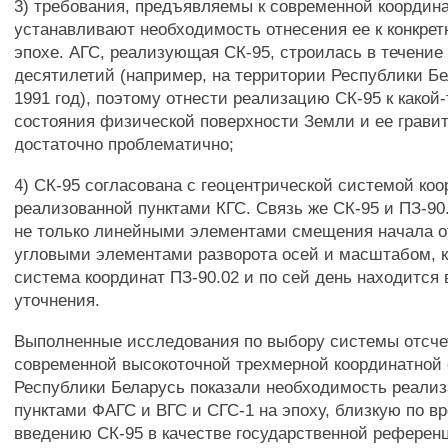
3) требования, предъявляемы к современной координа
устанавливают необходимость отнесения ее к конкре
эпохе. АГС, реализующая СК-95, строилась в течение
десятилетий (например, на территории Республики Бе
1991 год), поэтому отнести реализацию СК-95 к какой-
состояния физической поверхности Земли и ее грави
достаточно проблематично;
4) СК-95 согласована с геоцентрической системой коо
реализованной пунктами КГС. Связь же СК-95 и ПЗ-90
не только линейными элементами смещения начала от
угловыми элементами разворота осей и масштабом, к
система координат ПЗ-90.02 и по сей день находится 
уточнения.
Выполненные исследования по выбору системы отсче
современной высокоточной трехмерной координатной
Республики Беларусь показали необходимость реали
пунктами ФАГС и ВГС и СГС-1 на эпоху, близкую по в
введению СК-95 в качестве государственной референ