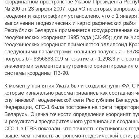
координатном пространстве Указом Президента Респу
№ 200 от 23 апреля 2007 года «О некоторых вопросах 
геодезии и картографии» установлено, что с 1 января 
выполнении геодезических и картографических работ
Республики Беларусь применяется государственная с
геодезических координат 1995 года (СК-95); для вычи
геодезических координат применяется эллипсоид Крас
следующими параметрами: большая полуось а - 6378
полуось b - 6356863,019 м, сжатие а - 1:298,3 и с со
значениями элементов внутреннего ориентирования о
системы координат ПЗ-90.
К моменту принятия Указа были созданы пункт ФАГС 
которые изначально рассматривались как составная ч
спутниковой геодезической сети Республики Беларусь
Федерации, СГС-1 была построена на трети территор
Беларусь. Оценка точности определения координат п
и результаты предварительного уравнивания созданн
СГС-1 в ITRS показали, что точность спутниковых гео
выше, чем точность астрономо-геодезической сети, 