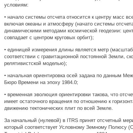
условиям:
• начало системы отсчета относится к центру масс вс
включая океаны и атмосферу (начато системы отсчет
динамическими методами космической геодезии: цен
совпадает с центром круговых орбит);
• единицей измерения длины является метр (масштаб
соответствии с гравитационной постоянной Земли, ск
релятивистской моделью);
• начальная ориентировка осей задана по данным Ме
Бюро Времени на эпоху 1984.0;
• временная эволюция ориентировки такова, что отсче
имеет остаточного вращения по отношению к горизон
движению тектонических плит по всей Земле.
За начальный (нулевой) в ITRS принят отсчетный мер
который соответствует Условному Земному Полюсу (C