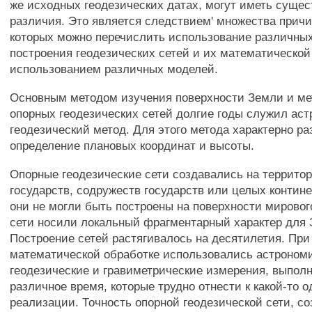
же исходных геодезических датах, могут иметь суще
различия. Это является следствием' множества причи
которых можно перечислить использование различны
построения геодезических сетей и их математической
использованием различных моделей.
Основным методом изучения поверхности Земли и ме
опорных геодезических сетей долгие годы служил аст
геодезический метод. Для этого метода характерно р
определение плановых координат и высоты.
Опорные геодезические сети создавались на террито
государств, содружеств государств или целых континен
они не могли быть построены на поверхности мирового
сети носили локальный фрагментарный характер для 
Построение сетей растягивалось на десятилетия. При
математической обработке использовались астроном
геодезические и гравиметрические измерения, выпол
различное время, которые трудно отнести к какой-то 
реализации. Точность опорной геодезической сети, с