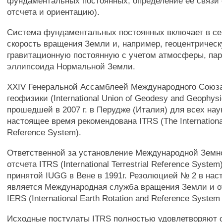
фундаментальных постоянных, определение ее связи 
отсчета и ориентацию).
Система фундаментальных постоянных включает в се
скорость вращения Земли и, например, геоцентричес
гравитационную постоянную с учетом атмосферы, па
эллипсоида Нормальной Земли.
XXIV Генеральной Ассамблеей Международного Союза
геофизики (International Union of Geodesy and Geophysi
прошедшей в 2007 г. в Перудже (Италия) для всех нау
настоящее время рекомендована ITRS (The International 
Reference System).
Ответственной за установление Международной Зем
отсчета ITRS (International Terrestrial Reference Syste
принятой IUGG в Вене в 1991г. Резолюцией № 2 в на
является Международная служба вращения Земли и о
IERS (International Earth Rotation and Reference System 
Исходные постулаты ITRS полностью удовлетворяют