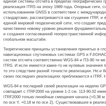
единой системы отсчета в пределах географических г
реализация ITRS на эпоху 1989 года. Опорные сети, с
использованием GNSS в соответствии с международ
стандартами, рассматриваются как сгущение ITRF, и
единой мировой геодезической сети, что создает пре
качественно новому уровню решения фундаментальны
и создания согласованной геопространственной инфо
глобальном масштабе.
Теоретические принципы установления принятых в гл
навигационных спутниковых системах GPS и FJIOHAC
систем отсчета соответственно WGS-84 и ПЗ-90 те же
ITRS. И если имеются какие-то не нулевые значения 
то это следствие разной точности реализации. Но и 
своих последних реализациях приближаются к ITRF. 
WGS-84 в последней своей реализации на неделю G
совпадает с ITRF2000 на уровне 1-2 см. 113-90.02 име
ITRF2000 только линейные смещения начала (+0,36 м 
по оси Y, +0,18 м по оси Z). Существовавшие в реали