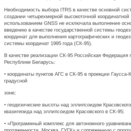
Необходимость выбора ITRS в качестве основной сис
создании четырехмерной высокоточной координатной 
использованием GNSS не исключала выполнение осно
введению в качестве государственной системы геоде
координат для выполнения картографических и геодез
системы координат 1995 года (СК-95).
В качестве реализации СК-95 Российская Федерация 
Республике Беларусь:
• координаты пунктов АГС в СК-95 в проекции Гаусса-
градусной
зоне;
• геодезические высоты над эллипсоидом Красовског
квазигеоида над эллипсоидом Красовского в СК-95;
• «Программный комплекс для автономного уравнива
протяженности. Москва, ГУГК» и сопряженную с прог