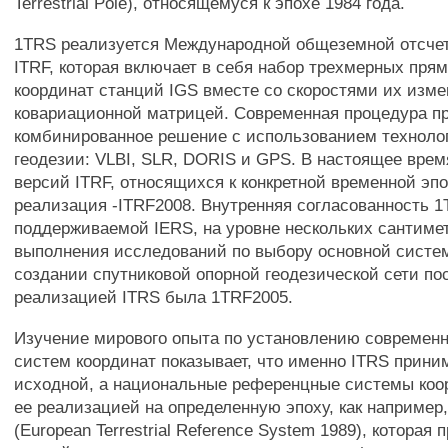
Terrestrial Pole), относящемуся к эпохе 1984 года.
1TRS реализуется Международной общеземной отсче
ITRF, которая включает в себя набор трехмерных пря
координат станций IGS вместе со скоростями их изме
ковариационной матрицей. Современная процедура п
комбинированное решение с использованием техноло
геодезии: VLBI, SLR, DORIS и GPS. В настоящее врем
версий ITRF, относящихся к конкретной временной эп
реализация -ITRF2008. Внутренняя согласованность 1
поддерживаемой IERS, на уровне нескольких сантиме
выполнения исследований по выбору основной систе
создании спутниковой опорной геодезической сети по
реализацией ITRS была 1TRF2005.
Изучение мирового опыта по установлению современ
систем координат показывает, что именно ITRS прини
исходной, а национальные референцные системы коо
ее реализацией на определенную эпоху, как например
(European Terrestrial Reference System 1989), которая 