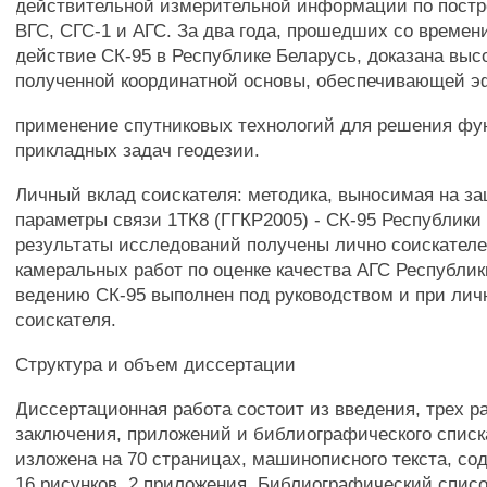
действительной измерительной информации по пост
ВГС, СГС-1 и АГС. За два года, прошедших со времен
действие СК-95 в Республике Беларусь, доказана выс
полученной координатной основы, обеспечивающей 
применение спутниковых технологий для решения ф
прикладных задач геодезии.
Личный вклад соискателя: методика, выносимая на з
параметры связи 1ТК8 (ГГКР2005) - СК-95 Республики
результаты исследований получены лично соискател
камеральных работ по оценке качества АГС Республик
ведению СК-95 выполнен под руководством и при лич
соискателя.
Структура и объем диссертации
Диссертационная работа состоит из введения, трех р
заключения, приложений и библиографического списк
изложена на 70 страницах, машинописного текста, со
16 рисунков, 2 приложения. Библиографический списо