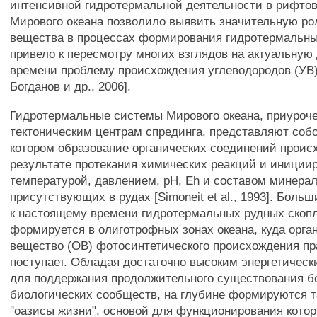
интенсивной гидротермальной деятельности в рифто
Мирового океана позволило выявить значительную ро
вещества в процессах формирования гидротермальных
привело к пересмотру многих взглядов на актуальную
времени проблему происхождения углеводородов (УВ) 
Богданов и др., 2006].
Гидротермальные системы Мирового океана, приуроч
тектоническим центрам спрединга, представляют собо
котором образование органических соединений проис
результате протекания химических реакций и иниции
температурой, давлением, рН, Eh и составом минерал
присутствующих в рудах [Simoneit et al., 1993]. Боль
к настоящему времени гидротермальных рудных скоп
формируется в олиготрофных зонах океана, куда орга
вещество (ОВ) фотосинтетического происхождения пр
поступает. Обладая достаточно высоким энергетичес
для поддержания продолжительного существования б
биологических сообществ, на глубине формируются 
"оазисы жизни", основой для функционирования кото