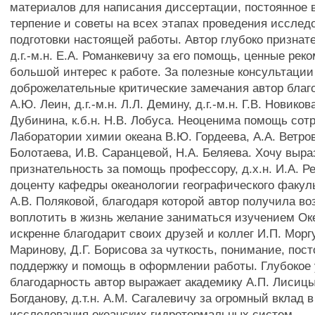
материалов для написания диссертации, постоянное 
терпение и советы на всех этапах проведения исслед
подготовки настоящей работы. Автор глубоко признат
д.г.-м.н. Е.А. Романкевичу за его помощь, ценные рек
большой интерес к работе. За полезные консультации
доброжелательные критические замечания автор благод
А.Ю. Леин, д.г.-м.н. Л.Л. Демину, д.г.-м.н. Г.В. Новикова
Дубинина, к.б.н. Н.В. Лобуса. Неоценима помощь сот
Лаборатории химии океана В.Ю. Гордеева, А.А. Ветров
Болотаева, И.В. Саранцевой, Н.А. Беляева. Хочу выр
признательность за помощь профессору, д.х.н. И.А. Р
доценту кафедры океанологии географического факульт
А.В. Поляковой, благодаря которой автор получила в
воплотить в жизнь желание заниматься изучением Оке
искренне благодарит своих друзей и коллег И.П. Моргу
Маринову, Д.Г. Борисова за чуткость, понимание, пос
поддержку и помощь в оформлении работы. Глубокое
благодарность автор выражает академику А.П. Лисицыну
Богданову, д.т.н. А.М. Сагалевичу за огромный вклад 
исследования океанских гидротермальных систем.