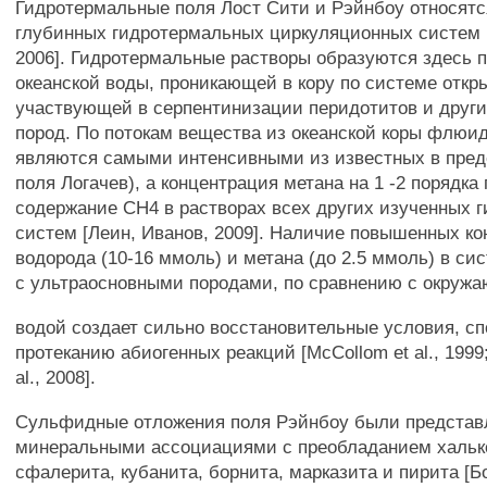
Гидротермальные поля Лост Сити и Рэйнбоу относятс
глубинных гидротермальных циркуляционных систем [
2006]. Гидротермальные растворы образуются здесь 
океанской воды, проникающей в кору по системе откр
участвующей в серпентинизации перидотитов и друг
пород. По потокам вещества из океанской коры флюи
являются самыми интенсивными из известных в пред
поля Логачев), а концентрация метана на 1 -2 порядк
содержание СН4 в растворах всех других изученных 
систем [Леин, Иванов, 2009]. Наличие повышенных к
водорода (10-16 ммоль) и метана (до 2.5 ммоль) в си
с ультраосновными породами, по сравнению с окруж
водой создает сильно восстановительные условия, с
протеканию абиогенных реакций [McCollom et al., 1999;
al., 2008].
Сульфидные отложения поля Рэйнбоу были предста
минеральными ассоциациями с преобладанием хальк
сфалерита, кубанита, борнита, марказита и пирита [Бо