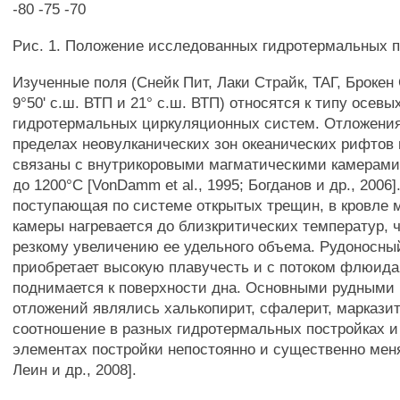
-80 -75 -70
Рис. 1. Положение исследованных гидротермальных 
Изученные поля (Снейк Пит, Лаки Страйк, ТАГ, Брокен 
9°50' с.ш. ВТП и 21° с.ш. ВТП) относятся к типу осевы
гидротермальных циркуляционных систем. Отложени
пределах неовулканических зон океанических рифтов 
связаны с внутрикоровыми магматическими камерами
до 1200°С [VonDamm et al., 1995; Богданов и др., 2006]
поступающая по системе открытых трещин, в кровле 
камеры нагревается до близкритических температур, ч
резкому увеличению ее удельного объема. Рудоносны
приобретает высокую плавучесть и с потоком флюида
поднимается к поверхности дна. Основными рудными
отложений являлись халькопирит, сфалерит, марказит,
соотношение в разных гидротермальных постройках и
элементах постройки непостоянно и существенно меня
Леин и др., 2008].