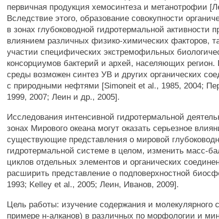
первичная продукция хемосинтеза и метанотрофии [Леи
Вследствие этого, образование совокупности органич
в зонах глубоководной гидротермальной активности п
влиянием различных физико-химических факторов, та
участии специфических экстремофильных биологиче
консорциумов бактерий и архей, населяющих регион. 
среды возможен синтез УВ и других органических со
с природными нефтями [Simoneit et al., 1985, 2004; Пе
1999, 2007; Леин и др., 2005].
Исследования интенсивной гидротермальной деятель
зонах Мирового океана могут оказать серьезное влиян
существующие представления о мировой глубоковод
гидротермальной системе в целом, изменить масс-б
циклов отдельных элементов и органических соединен
расширить представление о подповерхностной биосф
1993; Kelley et al., 2005; Леин, Иванов, 2009].
Цель работы: изучение содержания и молекулярного с
примере н-алканов) в различных по морфологии и ми