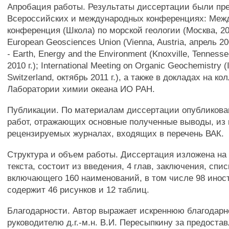
Апробация работы. Результаты диссертации были пр
Всероссийских и международных конференциях: Меж
конференция (Школа) по морской геологии (Москва, 2007
European Geosciences Union (Vienna, Austria, апрель 200
- Earth, Energy and the Environment (Knoxville, Tennes
2010 г.); International Meeting on Organic Geochemistry (
Switzerland, октябрь 2011 г.), a также в докладах на к
Лаборатории химии океана ИО РАН.
Публикации. По материалам диссертации опубликова
работ, отражающих основные полученные выводы, из н
рецензируемых журналах, входящих в перечень ВАК.
Структура и объем работы. Диссертация изложена на
текста, состоит из введения, 4 глав, заключения, спи
включающего 160 наименований, в том числе 98 инос
содержит 46 рисунков и 12 таблиц.
Благодарности. Автор выражает искреннюю благодарн
руководителю д.г.-м.н. В.И. Пересыпкину за предоста