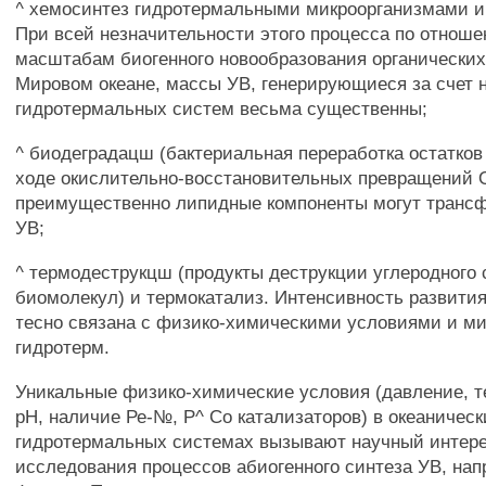
^ хемосинтез гидротермальными микроорганизмами 
При всей незначительности этого процесса по отнош
масштабам биогенного новообразования органических
Мировом океане, массы УВ, генерирующиеся за счет н
гидротермальных систем весьма существенны;
^ биодеградацш (бактериальная переработка остатков
ходе окислительно-восстановительных превращений 
преимущественно липидные компоненты могут транс
УВ;
^ термодеструкцш (продукты деструкции углеродного 
биомолекул) и термокатализ. Интенсивность развития
тесно связана с физико-химическими условиями и м
гидротерм.
Уникальные физико-химические условия (давление, т
рН, наличие Ре-№, Р^ Со катализаторов) в океаническ
гидротермальных системах вызывают научный интере
исследования процессов абиогенного синтеза УВ, нап