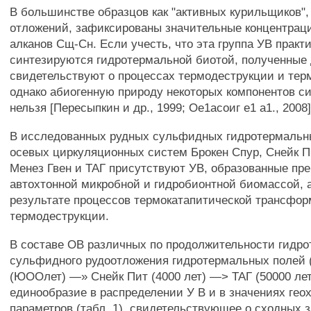
В большинстве образцов как "активных курильщиков",
отложений, зафиксированы значительные концентраци
алканов Сщ-Сн. Если учесть, что эта группа УВ практ
синтезируются гидротермальной биотой, полученные
свидетельствуют о процессах термодеструкции и тер
однако абиогенную природу некоторых компонентов с
нельзя [Пересыпкин и др., 1999; Ое1асоиг е1 а1., 2008]
В исследованных рудных сульфидных гидротермальн
осевых циркуляционных систем Брокен Спур, Снейк Пи
Менез Гвен и ТАГ присутствуют УВ, образованные п
автохтонной микробной и гидробионтной биомассой, а
результате процессов термокатапитической трансфо
термодеструкции.
В составе ОВ различных по продолжительности гидро
сульфидного рудоотложения гидротермальных полей 
(ЮООлет) —» Снейк Пит (4000 лет) —> ТАГ (50000 ле
единообразие в распределении У В и в значениях гео
параметров (табл. 1), свидетельствующее о сходных 