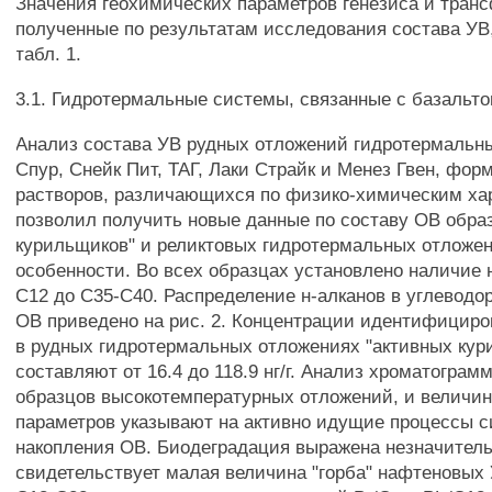
Значения геохимических параметров генезиса и тран
полученные по результатам исследования состава УВ
табл. 1.
3.1. Гидротермальные системы, связанные с базальт
Анализ состава УВ рудных отложений гидротермальн
Спур, Снейк Пит, ТАГ, Лаки Страйк и Менез Гвен, фо
растворов, различающихся по физико-химическим ха
позволил получить новые данные по составу ОВ обра
курильщиков" и реликтовых гидротермальных отложен
особенности. Во всех образцах установлено наличие н
С12 до С35-С40. Распределение н-алканов в углевод
ОВ приведено на рис. 2. Концентрации идентифициро
в рудных гидротермальных отложениях "активных кур
составляют от 16.4 до 118.9 нг/г. Анализ хроматограм
образцов высокотемпературных отложений, и величи
параметров указывают на активно идущие процессы с
накопления ОВ. Биодеградация выражена незначитель
свидетельствует малая величина "горба" нафтеновых 