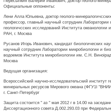
Пересыпкин Валерий Иванович, доктор геолого-минер
Официальные оппоненты:
Лени Алла Юльевна, доктор геолого-минералогичсских
профессор, главный научный сотрудник Лаборатории 
геологичсских исследований Института океанологии 
РАН, г. Москва
Русанов Игорь Иванович, кандидат биологических нау
научный сотрудник Лаборатории микробиологии и би
водоемов Института микробиологии им. С.Н. Виноірадс
Москва
Ведущая организация:
Всероссийский научно-исследовательский институт г
минеральных ресурсов Мирового океана (ФГУ1І "ВНИИ
г. Санкт-Петербург
Защита состоится " аз " мая 2012 г в 14.00 на заседан
Диссертационного совета Д.002.293.03 при Федераль