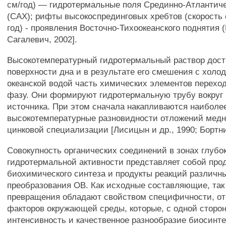
см/год) — гидротермальные поля Срединно-Атлантиче
(САХ); рифты высокоспрединговых хребтов (скорость 
год) - проявления Восточно-Тихоокеанского поднятия (
Сагалевич, 2002].
Высокотемпературный гидротермальный раствор дост
поверхности дна и в результате его смешения с холо
океанской водой часть химических элементов перехо
фазу. Они формируют гидротермальную трубу вокруг
источника. При этом сначала накапливаются наиболе
высокотемпературные разновидности отложений медн
цинковой специализации [Лисицын и др., 1990; Бортник
Совокупность органических соединений в зонах глубо
гидротермальной активности представляет собой про
биохимического синтеза и продукты реакций различн
преобразования ОВ. Как исходные составляющие, так
превращения обладают свойством специфичности, о
факторов окружающей среды, которые, с одной сторо
интенсивность и качественное разнообразие биосинтеза