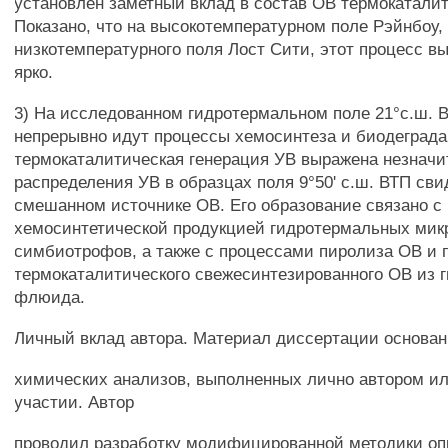
установлен заметный вклад в состав ОВ термокатали
Показано, что на высокотемпературном поле Рэйнбоу, 
низкотемпературного поля Лост Сити, этот процесс в
ярко.
3) На исследованном гидротермальном поле 21°с.ш. 
непрерывно идут процессы хемосинтеза и биодеграда
термокаталитическая генерация УВ выражена незначи
распределения УВ в образцах поля 9°50' с.ш. ВТП сви
смешанном источнике ОВ. Его образование связано с
хемосинтетической продукцией гидротермальных мик
симбиотрофов, а также с процессами пиролиза ОВ и
термокаталитического свежесинтезированного ОВ из 
флюида.
Личный вклад автора. Материал диссертации основан
химических анализов, выполненных лично автором ил
участии. Автор
проводил разработку модифицированной методики оп