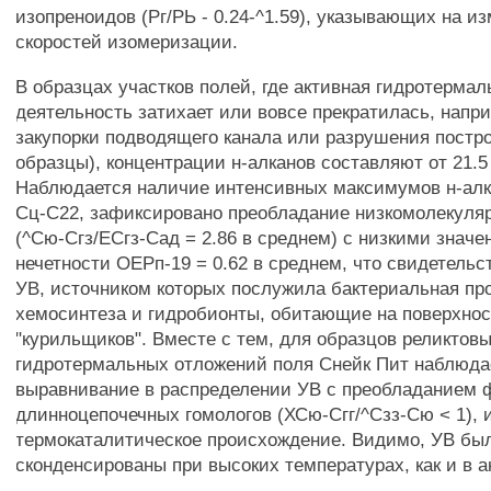
изопреноидов (Рг/РЬ - 0.24-^1.59), указывающих на и
скоростей изомеризации.
В образцах участков полей, где активная гидротермал
деятельность затихает или вовсе прекратилась, напр
закупорки подводящего канала или разрушения постр
образцы), концентрации н-алканов составляют от 21.5 д
Наблюдается наличие интенсивных максимумов н-алк
Сц-С22, зафиксировано преобладание низкомолекуля
(^Сю-Сгз/ЕСгз-Сад = 2.86 в среднем) с низкими знач
нечетности ОЕРп-19 = 0.62 в среднем, что свидетельс
УВ, источником которых послужила бактериальная пр
хемосинтеза и гидробионты, обитающие на поверхно
"курильщиков". Вместе с тем, для образцов реликтов
гидротермальных отложений поля Снейк Пит наблюда
выравнивание в распределении УВ с преобладанием 
длинноцепочечных гомологов (ХСю-Сгг/^Сзз-Сю < 1),
термокаталитическое происхождение. Видимо, УВ бы
сконденсированы при высоких температурах, как и в а