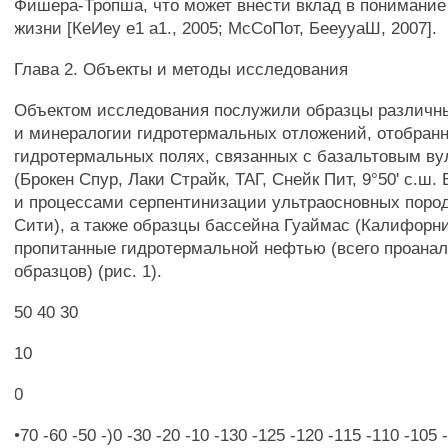
Фишера-Тропша, что может внести вклад в понимани
жизни [КеИеу е1 а1., 2005; МсСоПот, БееууаШ, 2007].
Глава 2. Объекты и методы исследования
Объектом исследования послужили образцы различн
и минералогии гидротермальных отложений, отобран
гидротермальных полях, связанных с базальтовым в
(Брокен Спур, Лаки Страйк, ТАГ, Снейк Пит, 9°50' с.ш. 
и процессами серпентинизации ультраосновных пород
Сити), а также образцы бассейна Гуаймас (Калифорни
пропитанные гидротермальной нефтью (всего проанал
образцов) (рис. 1).
50 40 30
10
0
•70 -60 -50 -)0 -30 -20 -10 -130 -125 -120 -115 -110 -105 