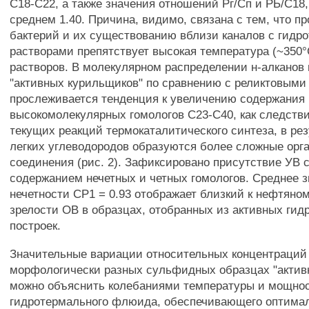
С18-С22, а также значения отношений Рг/Сп и РЬ/С18,
среднем 1.40. Причина, видимо, связана с тем, что п
бактерий и их существованию вблизи каналов с гид
растворами препятствует высокая температура (~350°
растворов. В молекулярном распределении н-алканов 
"активных курильщиков" по сравнению с реликтовым
прослеживается тенденция к увеличению содержания
высокомолекулярных гомологов С23-С40, как следств
текущих реакций термокаталитического синтеза, в рез
легких углеводородов образуются более сложные орг
соединения (рис. 2). Зафиксировано присутствие УВ 
содержанием нечетных и четных гомологов. Среднее 
нечетности СР1 = 0.93 отображает близкий к нефтяно
зрелости ОВ в образцах, отобранных из активных ги
построек.
Значительные вариации относительных концентраций 
морфологически разных сульфидных образцах "актив
можно объяснить колебаниями температуры и мощно
гидротермального флюида, обеспечивающего оптима