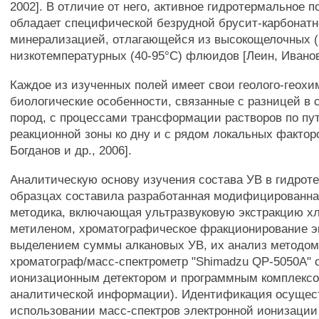
2002]. В отличие от него, активное гидротермальное 
обладает специфической безрудной брусит-карбонат
минерализацией, отлагающейся из высокощелочных (р
низкотемпературных (40-95°С) флюидов [Леин, Иванов
Каждое из изученных полей имеет свои геолого-геохи
биологические особенности, связанные с разницей в 
пород, с процессами трансформации растворов по пу
реакционной зоны ко дну и с рядом локальных факторо
Богданов и др., 2006].
Аналитическую основу изучения состава УВ в гидрот
образцах составила разработанная модифицированна
методика, включающая ультразвуковую экстракцию х
метиленом, хроматографическое фракционирование эк
выделением суммы алкановых УВ, их анализ методом
хроматограф/масс-спектрометр "Shimadzu QP-5050A" 
ионизационным детектором и программным комплексо
аналитической информации). Идентификация осущес
использовании масс-спектров электронной ионизации