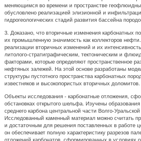
меняющимся во времени и пространстве геофлюидны
обусловлено реализацией элизионной и инфильтраци
гидрогеологических стадий развития бассейна пород
3. Доказано, что вторичные изменения карбонатных п
их промышленную значимость как коллекторов нефти
реализации вторичных изменений и их интенсивност
литолого-стратиграфическим, тектоническим и флю
факторами, которые определяют пространственное р
нефтяных залежей. На этой основе разработаны мод
структуры пустотного пространства карбонатных пород
известняков и высокопористых вторичных доломитов.
Объекты исследования - карбонатные отложения, сф
обстановках открытого шельфа. Изучены образования
среднего карбона центральной части Волго-Уральской
Исследованный каменный материал можно считать п
и достаточным для решения поставленных в работе цел
он обеспечивает полную характеристику разрезов пал
отложений карбонатов, сформированных в условиях о