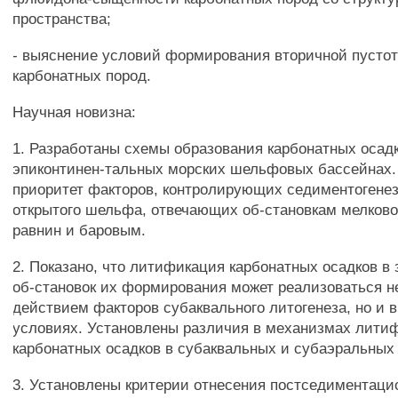
пространства;
- выяснение условий формирования вторичной пусто
карбонатных пород.
Научная новизна:
1. Разработаны схемы образования карбонатных осадк
эпиконтинен-тальных морских шельфовых бассейнах.
приоритет факторов, контролирующих седиментогенез
открытого шельфа, отвечающих об-становкам мелков
равнин и баровым.
2. Показано, что литификация карбонатных осадков в
об-становок их формирования может реализоваться н
действием факторов субаквального литогенеза, но и 
условиях. Установлены различия в механизмах лити
карбонатных осадков в субаквальных и субаэральных
3. Установлены критерии отнесения постседиментац