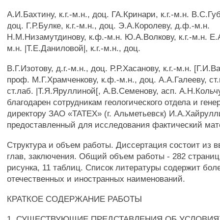
A.И.Бахтину, к.г.-м.н., доц. ГА.Кринари, к.г.-м.н. В.С.Губ
доц. Г.Р.Булке, к.г.-м.н., доц. Э.А.Королеву, д.ф.-м.н.
Н.М.Низамутдинову, к.ф.-м.н. Ю.А.Волкову, к.г.-м.н. Е.А
м.н. |Т.Е.Даниловой|, к.г.-м.н., доц.
B.Г.Изотову, д.г.-м.н., доц. Р.Р.Хасанову, к.г.-м.н. [Г.И.
проф. М.Г.Храмченкову, к.ф.-м.н., доц. А.А.Галееву, ст
ст.лаб. |Т.Я.Яруллиной[, А.В.Семенову, асп. А.Н.Кольч
благодарен сотрудникам геологического отдела и ген
директору ЗАО «ТАТЕХ» (г. Альметьевск) И.А.Хайрулл
предоставленный для исследования фактический мат
Структура и объем работы. Диссертация состоит из в
глав, заключения. Общий объем работы - 282 страницы
рисунка, 11 таблиц. Список литературы содержит бол
отечественных и иностранных наименований.
КРАТКОЕ СОДЕРЖАНИЕ РАБОТЫ
1. СУЩЕСТВУЮЩИЕ ПРЕДСТАВЛЕНИЯ ОБ УСЛОВИЯ