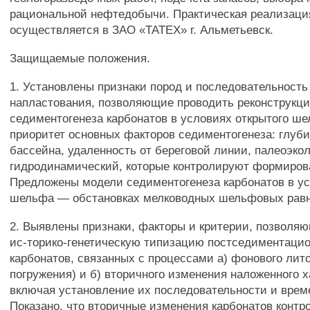
рациональной нефтедобычи. Практическая реализаци
осуществляется в ЗАО «ТАТЕХ» г. Альметьевск.
Защищаемые положения.
1. Установлены признаки пород и последовательность
напластования, позволяющие проводить реконструкц
седиментогенеза карбонатов в условиях открытого ш
приоритет основных факторов седиментогенеза: глуби
бассейна, удаленность от береговой линии, палеоэко
гидродинамический, которые контролируют формиров
Предложены модели седиментогенеза карбонатов в ус
шельфа — обстановках мелководных шельфовых равн
2. Выявлены признаки, факторы и критерии, позволя
ис-торико-генетическую типизацию постседиментаци
карбонатов, связанных с процессами а) фонового лито
погружения) и б) вторичного изменения наложенного х
включая установление их последовательности и врем
Показано, что вторичные изменения карбонатов конт