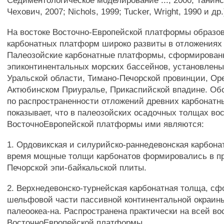
Седиментологическое моделирование ..., 2000; Танинс
Чехович, 2007; Nichols, 1999; Tucker, Wright, 1990 и др.
На востоке Восточно-Европейской платформы образо
карбонатных платформ широко развиты в отложениях 
Палеозойские карбонатные платформы, сформирован
эпиконтинентальных морских бассейнов, установлены
Уральской области, Тимано-Печорской провинции, Ор
Актюбинском Приуралье, Прикаспийской впадине. О
по распространенности отложений древних карбонат
показывает, что в палеозойских осадочных толщах во
ВосточноЕвропейской платформы ими являются:
1. Ордовикская и силурийско-раннедевонская карбона
время мощные толщи карбонатов формировались в п
Печорской эпи-байкальской плиты.
2. Верхнедевонско-турнейская карбонатная толща, с
шельфовой части пассивной континентальной окраин
палеоокеа-на. Распространена практически на всей во
ВосточноЕвропейской платформы.