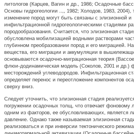
литологов (Карцев, Вагин и др., 1986; Осадочные бассе
Основы гидрогеологии ..,, 1982; Холодов, 1983, 2004),
изменение пород могут быть связаны с элизионной и
инфильтрационной гидрогеологическими стадиями ра
породообразования. Считается, что элизионная стади
обусловлена мобилизацией водными растворами час
глубинном преобразовании пород и его миграцией. Н
вещества, его миграции и аккумуляции в вышележащ
основываются осадочно-миграционная теория (Вассоев
флюи-додинамическая модель (Соколов, 2001 и др.)
месторождений углеводородов. Инфильтрационная ста
определяет перенос и переотложение компонентов ос
сверху вниз.
Следует уточнить, что элизионная стадия реализуетс
погружении осадочных толщ, что отвечает фоновому л
одним из факторов, ее обусловливающих, является л
давление. Однако также называемая элизионная стад
реализоваться и при инверсии тектонического режима
динамотермальной активизации (Осадочные бассейны .