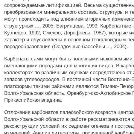
сопровождаемые литификацией. Весьма существенн
преобразования минерального состава, структуры и т
могут происходить под влиянием вторичных изменени
структурных ..., 2005; Багринцева, 1999; Карбонатные п
Кузнецов, 1992; Смехов, Дорофеева, 1987), которые 
характер и обусловлены в основном геофлюидным р
породообразования (Осадочные бассейны ..., 2004).
Карбонаты сами могут быть полезными ископаемыми 
вмещающими породами для многих их видов. В карбо
коллекторах по различным оценкам сосредоточено от
запасов углеводородов. В восточной части Восточно-
платформы такими районами являются Тимано-Печор
Волго-Уральская область, Оренбург-ско-Актюбинское 
Прикаспийская впадина.
Отложения карбонатов палеозойского возраста центр
Волго-Уральской области в работе рассматриваются к
реконструкции условий их седиментогенеза и постс
изменений. Анализ литературы, посвященной карбона