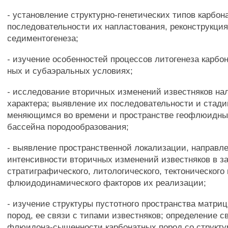
- установление структурно-генетических типов карбон
последовательности их напластования, реконструкци
седиментогенеза;
- изучение особенностей процессов литогенеза карбон
ных и субаэральных условиях;
- исследование вторичных изменений известняков на
характера; выявление их последовательности и стади
меняющимся во времени и пространстве геофлюидн
бассейна породообразования;
- выявление пространственной локализации, направл
интенсивности вторичных изменений известняков в з
стратиграфического, литологического, тектонического
флюидодинамического факторов их реализации;
- изучение структуры пустотного пространства матри
пород, ее связи с типами известняков; определение с
флюидона-сыщенности карбонатных пород со структур