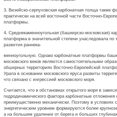
3. Визейско-серпуховская карбонатная толща также 
практически на всей восточной части Восточно-Европ
платформы.
4. Среднекаменноугольная (башкирско-московская) ка
платформа в значительной степени унаследовала по 
развития раннека-
менноугольную. Однако карбонатные платформы башк
московского веков являются самостоятельными образо
обширных территориях Восточно-Европейской платфо
Урала в основании московского яруса развиты терриг
что связано с ингрессией московского моря.
Считается, что в обстановках открытого моря в завис
гидродинамического фактора карбонатные отложени
преимущественно механически. Поэтому в условиях 
энергетическим уровнем формируются более крупноз
а на большем удалении от берега и больших глубинах