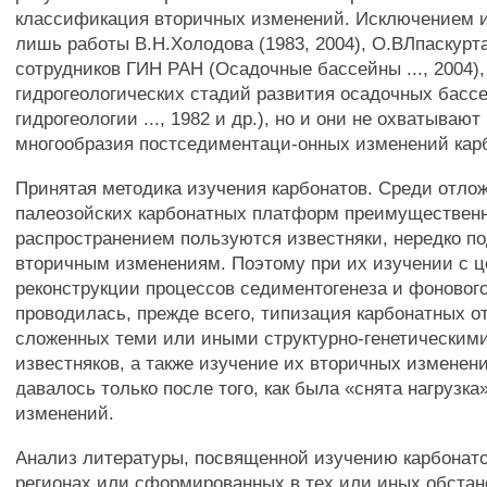
классификация вторичных изменений. Исключением и
лишь работы В.Н.Холодова (1983, 2004), О.ВЛпаскурта
сотрудников ГИН РАН (Осадочные бассейны ..., 2004),
гидрогеологических стадий развития осадочных басс
гидрогеологии ..., 1982 и др.), но и они не охватывают
многообразия постседиментаци-онных изменений кар
Принятая методика изучения карбонатов. Среди отло
палеозойских карбонатных платформ преимуществен
распространением пользуются известняки, нередко п
вторичным изменениям. Поэтому при их изучении с 
реконструкции процессов седиментогенеза и фонового
проводилась, прежде всего, типизация карбонатных о
сложенных теми или иными структурно-генетическим
известняков, а также изучение их вторичных изменен
давалось только после того, как была «снята нагрузка
изменений.
Анализ литературы, посвященной изучению карбонато
регионах или сформированных в тех или иных обстано