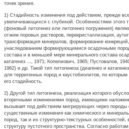
точек зрения.
1) Стадийность изменения под действием, прежде все
увеличивающихся с глубиной. Особенностями этого т
(фоновый литогенез или литогенез погружения) являю
отжим поровых растворов, перекристаллизация, аутиг
трансформация минералов, формирование конкреций
унаследованием формирующимися осадочными поро
состава и в меньшей мере минерального состава осад
катагенез ..., 1971; Копелиович, 1965; Пустовалов, 194
1962) и др. Такой тип литогенеза (диагенез и катагене
для терригенных пород и каустобиолитов, по которым
его стадийность.
2) Другой тип литогенеза, реализация которого обусл
вторичными изменениями пород, имеющими наложенн
вызывает под действием мигрирующих через породы
существенные изменения как химического и минераль
пород, так и их структурно-текстурных особенностей,
структуру пустотного пространства. Согласно работам