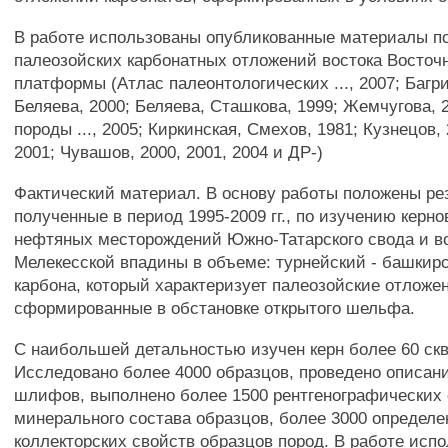
В работе использованы опубликованные материалы п
палеозойских карбонатных отложений востока Восточ
платформы (Атлас палеонтологических ..., 2007; Багри
Беляева, 2000; Беляева, Сташкова, 1999; Жемчугова, 
породы ..., 2005; Киркинская, Смехов, 1981; Кузнецов,
2001; Чувашов, 2000, 2001, 2004 и ДР-)
Фактический материал. В основу работы положены ре
полученные в период 1995-2009 гг., по изучению керн
нефтяных месторождений Южно-Татарского свода и во
Мелекесской впадины в объеме: турнейский - башкир
карбона, который характеризует палеозойские отложе
сформированные в обстановке открытого шельфа.
С наибольшей детальностью изучен керн более 60 сква
Исследовано более 4000 образцов, проведено описан
шлифов, выполнено более 1500 рентгенографических
минерального состава образцов, более 3000 определ
коллекторских свойств образцов пород. В работе исп