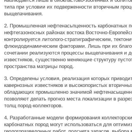
наблюдается лишь в биокластово-зоогенных и оолитов
типа при условии их подверженности вторичным про
выщелачивания.
2. Промышленная нефтенасьпценность карбонатных п
нефтегазоносных районах востока Восточно-Европей
контролируется литолого-стратиграфическим, тектон
флюидодинамическим факторами. Лишь при их благ
сочетании реализуются процессы выщелачивания и 
известняков, существенно меняющие структуру пусто
пространства матрицы пород.
3. Определены условия, реализация которых привод
кавернозных известняков и высокопористых вторичны
обладающих промышленно значимой нефтенасыщенн
позволяют делать прогноз места локализации в разре
толщ пород-коллекторов.
4. Разработанные модели формирования коллекторски
карбонатных пород могут использоваться для оптими
геологоразведочных работ, подсчета запасов, выбора