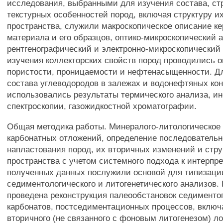
исследования, выбранными для изучения состава, ст
текстурных особенностей пород, включая структуру их
пространства, служили макроскопическое описание ке
материала и его образцов, оптико-микроскопический
рентгенографический и электронно-микроскопический
изучения коллекторских свойств пород проводились 
пористости, проницаемости и нефтенасыщенности. Д
состава углеводородов в залежах и водонефтяных кон
использовались результаты термического анализа, и
спектроскопии, газожидкостной хроматографии.
Общая методика работы. Минералого-литологическое
карбонатных отложений, определение последователь
напластования пород, их вторичных изменений и стру
пространства с учетом системного подхода к интерпр
полученных данных послужили основой для типизации
седиментологического и литогенетического анализов. 
проведена реконструкция палеообстановок седименто
карбонатов, постседиментационных процессов, включ
вторичного (не связанного с фоновым литогенезом) ло