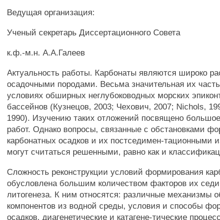
Ведущая организация:
Ученый секретарь Диссертационного Совета
к.ф.-м.н. А.А.Галеев
Актуальность работы. Карбонаты являются широко р
осадочными породами. Весьма значительная их част
условиях обширных неглубоководных морских эпикон
бассейнов (Кузнецов, 2003; Чехович, 2007; Nichols, 199
1990). Изучению таких отложений посвящено большое
работ. Однако вопросы, связанные с обстановками ф
карбонатных осадков и их постседимен-тационными 
могут считаться решенными, равно как и классификац
Сложность реконструкции условий формирования кар
обусловлена большим количеством факторов их седи
литогенеза. К ним относятся: различные механизмы 
компонентов из водной среды, условия и способы ф
осадков, диагенетические и катагене-тические процес