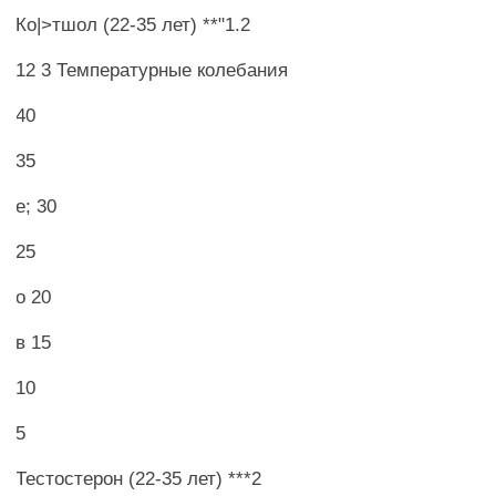
Ко|>тшол (22-35 лет) **"1.2
12 3 Температурные колебания
40
35
е; 30
25
о 20
в 15
10
5
Тестостерон (22-35 лет) ***2