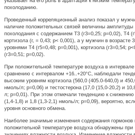
указывает на его роль в адаптации к низким температ
похолоданию.
Проведенный корреляционный анализ показал у мужчи
наличие положительных связей величины амплитуды
похолодания с содержанием Т3 (г3=0,25; р=0,02), Т4 (г
кортизола (г, = 0,43; р< 0,001), а у мужчин в возрасте 3
уровнями Т4 (г5=0,48; р=0,001), кортизола (г3=0,54; р<
(г3=0,51; р=0,02).
При положительной температуре воздуха в интервале 
сравнению с интервалом +16..+20°С, наблюдали тенд
высоким уровням кортизола (560,0 (405.0-640,0) и 450,
нмоль/л; р=0,06) и тестостерона (17,0 (15,0-20,2) и 10,
л; р=0,01). При этом отмечали тенденцию к снижению 
(1,4-1,8) и 1,8 (1,3-2,1) нмоль/л; р=0,09), вероятно, 
уровня основного обмена.
Наиболее значимые изменения содержания гормонов 
положительной температуре воздуха обнаружены при
значениях влажности воздуха. Изменение влажности 