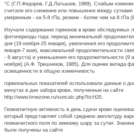
°С (Г.П.Федоров, Г.Д.Латышев, 1989). Слабым измен
считали его снижение или повышение между сутками н
умеренным - на 5-8 гПа, резким - более чем на 8 гПа (В
Изучали содержание гормонов в крови обследуемых 
фотопериоды года: период минимальной продолжител
дня (19 ноября-25 января), увеличения его продолжит
января-7 мая), максимальной продолжительности свет
- 8 августа) и уменьшения его продолжительности (9 а
ноября) (А.Ф. Трешников, 1985). Для оценки вклада ф
освещенности в общую изменчивость
гормональных показателей использовали данные о дол
минутах в дни забора крови, полученные на сайте
http://www.tirnezone.ru/suncaIc.php7ticH20.
Геомагнитную активность в день сдачи крови оценива
который представляет собой среднюю амплитуду вар
геомагнитного поля по земному шару за сутки. Значен
были получены на сайте