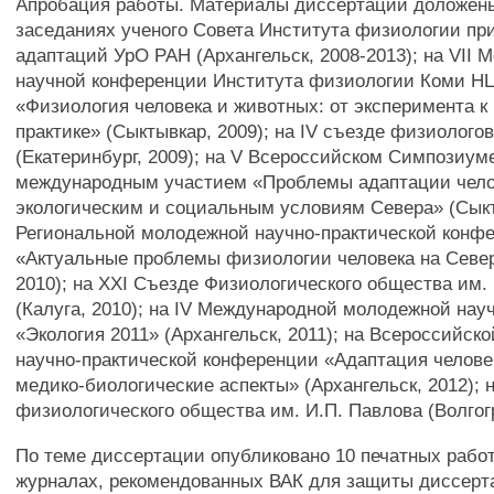
Апробация работы. Материалы диссертации доложен
заседаниях ученого Совета Института физиологии пр
адаптаций УрО РАН (Архангельск, 2008-2013); на VII
научной конференции Института физиологии Коми Н
«Физиология человека и животных: от эксперимента к
практике» (Сыктывкар, 2009); на IV съезде физиолого
(Екатеринбург, 2009); на V Всероссийском Симпозиум
международным участием «Проблемы адаптации чело
экологическим и социальным условиям Севера» (Сыкты
Региональной молодежной научно-практической конф
«Актуальные проблемы физиологии человека на Север
2010); на XXI Съезде Физиологического общества им.
(Калуга, 2010); на IV Международной молодежной на
«Экология 2011» (Архангельск, 2011); на Всероссийск
научно-практической конференции «Адаптация челове
медико-биологические аспекты» (Архангельск, 2012); 
физиологического общества им. И.П. Павлова (Волгогр
По теме диссертации опубликовано 10 печатных работ,
журналах, рекомендованных ВАК для защиты диссерта