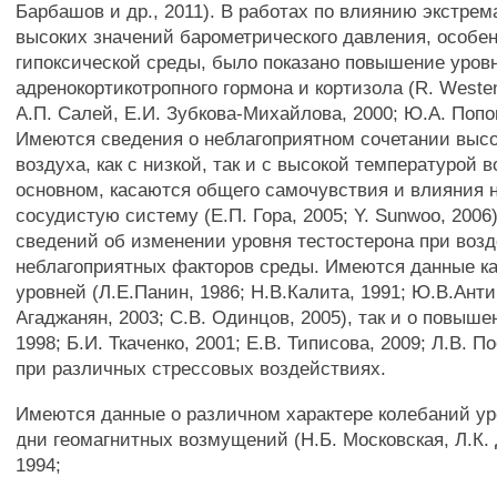
Барбашов и др., 2011). В работах по влиянию экстрем
высоких значений барометрического давления, особен
гипоксической среды, было показано повышение уров
адренокортикотропного гормона и кортизола (R. Westend
А.П. Салей, Е.И. Зубкова-Михайлова, 2000; Ю.А. Попов
Имеются сведения о неблагоприятном сочетании выс
воздуха, как с низкой, так и с высокой температурой в
основном, касаются общего самочувствия и влияния н
сосудистую систему (Е.П. Гора, 2005; Y. Sunwoo, 2006
сведений об изменении уровня тестостерона при воз
неблагоприятных факторов среды. Имеются данные ка
уровней (Л.Е.Панин, 1986; Н.В.Калита, 1991; Ю.В.Анти
Агаджанян, 2003; C.B. Одинцов, 2005), так и о повышен
1998; Б.И. Ткаченко, 2001; Е.В. Типисова, 2009; Л.В. П
при различных стрессовых воздействиях.
Имеются данные о различном характере колебаний ур
дни геомагнитных возмущений (Н.Б. Московская, Л.К.
1994;