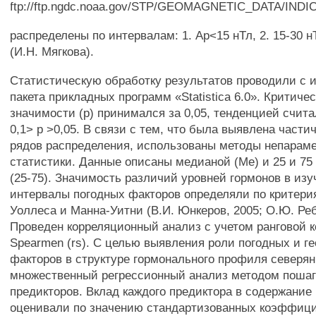
ftp://ftp.ngdc.noaa.gov/STP/GEOMAGNETIC_DATA/IND
распределены по интервалам: 1. Ар<15 нТл, 2. 15-30 нТ
(И.Н. Мягкова).
Статистическую обработку результатов проводили с 
пакета прикладных программ «Statistica 6.0». Критиче
значимости (р) принимался за 0,05, тенденцией счит
0,1> р >0,05. В связи с тем, что была выявлена част
рядов распределения, использованы методы непарам
статистики. Данные описаны медианой (Me) и 25 и 7
(25-75). Значимость различий уровней гормонов в из
интервалы погодных факторов определяли по критери
Уоллеса и Манна-Уитни (В.И. Юнкеров, 2005; О.Ю. Реб
Проведен корреляционный анализ с учетом ранговой 
Spearmen (rs). С целью выявления роли погодных и г
факторов в структуре гормонального профиля северян
множественный регрессионный анализ методом пошаг
предикторов. Вклад каждого предиктора в содержание
оценивали по значению стандартизованных коэффици