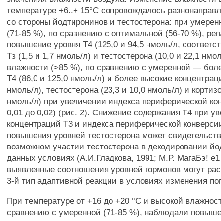
температуре +6..+ 15°С сопровождалось разнонаправ
со стороны йодтиронинов и тестостерона: при умерен
(71-85 %), по сравнению с оптимальной (56-70 %), ре
повышение уровня Т4 (125,0 и 94,5 нмоль/л, соответс
Тз (1,5 и 1,7 нмоль/л) и тестостерона (10,0 и 22,1 нмо
влажности (>85 %), по сравнению с умеренной — бол
Т4 (86,0 и 125,0 нмоль/л) и более высокие концентраци
нмоль/л), тестостерона (23,3 и 10,0 нмоль/л) и кортизо
нмоль/л) при увеличении индекса периферической кон
0,01 до 0,02) (рис. 2). Снижение содержания Т4 при у
концентраций Т3 и индекса периферической конверси
повышения уровней тестостерона может свидетельств
возможном участии тестостерона в декодировании йо
данных условиях (А.И.Гладкова, 1991; М.Р. МагаБэ! е1 а
выявленные соотношения уровней гормонов могут рас
3-й тип адаптивной реакции в условиях изменения по
При температуре от +16 до +20 °С и высокой влажност
сравнению с умеренной (71-85 %), наблюдали повыш