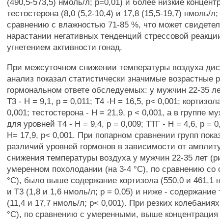
(490,5-573,5) нмоль/л; р=0,01) и более низкие концен
тестостерона (8,0 (5,2-10,4) и 17,8 (15,5-19,7) нмоль/л;
сравнению с влажностью 71-85 %, что может свидетел
нарастании негативных тенденций стрессовой реакции
угнетением активности гонад.
При межсуточном снижении температуры воздуха ди
анализ показал статистически значимые возрастные 
гормональном ответе обследуемых: у мужчин 22-35 ле
Т3 - Н = 9,1, р = 0,011; Т4 -Н = 16,5, р< 0,001; кортизол
0,001; тестостерона - Н = 21,9, р < 0,001, а в группе м
для уровней Т4 - Н = 9,4, р = 0,009; ТТГ - Н = 4,6, р = 
Н= 17,9, р< 0,001. При попарном сравнении групп пок
различий уровней гормонов в зависимости от амплит
снижения температуры воздуха у мужчин 22-35 лет (ри
умеренном похолодании (на 3-4 °С), по сравнению со
°С), было выше содержание кортизола (550,0 и 461,1 н
и Т3 (1,8 и 1,6 нмоль/л; р = 0,05) и ниже - содержание
(11,4 и 17,7 нмоль/л; р< 0,001). При резких колебания
°С), по сравнению с умеренными, выше концентрация 