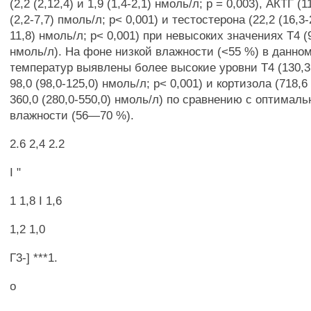
(2,2 (2,12,4) и 1,9 (1,4-2,1) нмоль/л; р = 0,003), АКТГ (11
(2,2-7,7) пмоль/л; р< 0,001) и тестостерона (22,2 (16,3-2
11,8) нмоль/л; р< 0,001) при невысоких значениях Т4 (9
нмоль/л). На фоне низкой влажности (<55 %) в данно
температур выявлены более высокие уровни Т4 (130,3 
98,0 (98,0-125,0) нмоль/л; р< 0,001) и кортизола (718,6 
360,0 (280,0-550,0) нмоль/л) по сравнению с оптимал
влажности (56—70 %).
2.6 2,4 2.2
I "
1 1,8 I 1,6
1,2 1,0
Г3-] ***1.
о