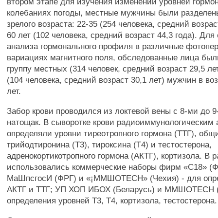
втором этапе для изучения изменений уровней гормо
колебаниях погоды, местные мужчины были разделены
зрелого возраста: 22-35 (254 человека, средний возраст
60 лет (102 человека, средний возраст 44,3 года). Для
анализа гормонального профиля в различные фотопер
вариациях магнитного поля, обследованные лица был
группу местных (314 человек, средний возраст 29,5 ле
(104 человека, средний возраст 30,1 лет) мужчин в воз
лет.
Забор крови проводился из локтевой вены с 8-ми до 9-
натощак. В сыворотке крови радиоиммунологическим
определяли уровни тиреотропного гормона (ТТГ), об
трийодтиронина (Т3), тироксина (Т4) и тестостерона,
адренокортикотропного гормона (АКТГ), кортизола. В 
использовались коммерческие наборы фирм «С18» (Ф
МаШпсгосИ (ФРГ) и «¡ММШОТЕСН» (Чехия) - для опр
АКТГ и ТТГ; УП ХОП ИБОХ (Беларусь) и ММШОТЕСН (
определения уровней Т3, Т4, кортизола, тестостерона.