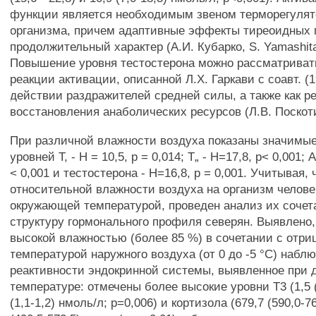
функции является необходимым звеном терморегулят
организма, причем адаптивные эффекты тиреоидных 
продолжительный характер (А.И. Кубарко, S. Yamashita
Повышение уровня тестостерона можно рассматриват
реакции активации, описанной Л.Х. Гаркави с соавт. (
действии раздражителей средней силы, а также как р
восстановления анаболических ресурсов (Л.В. Поскоти
При различной влажности воздуха показаны значимы
уровней Т, - Н = 10,5, р = 0,014; Т„ - Н=17,8, р< 0,001; 
< 0,001 и тестостерона - Н=16,8, р = 0,001. Учитывая,
относительной влажности воздуха на организм челове
окружающей температурой, проведен анализ их сочет
структуру гормонального профиля северян. Выявлено,
высокой влажностью (более 85 %) в сочетании с отри
температурой наружного воздуха (от 0 до -5 °С) наб
реактивности эндокринной системы, выявленное при 
температуре: отмечены более высокие уровни Т3 (1,5 (1
(1,1-1,2) нмоль/л; р=0,006) и кортизола (679,7 (590,0-76