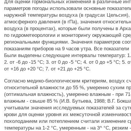
Для оценки гормональных изменений в различные ин
параметров погоды использовали основные показател
наружной температуры воздуха (в градусах Цельсия),
атмосферного давления (в гПа), значения относитель
воздуха (в процентах), которые были получены в Арх
по гидрометеорологии и мониторингу окружающей ср
региональными функциями. Значения параметров соо
показаниям приборов на 9 часов утра. Все показатели
Были выделены следующие интервалы температур: 1. 
2. от -6 до -15 °С; 3. от 0 до -5 °С; 4. от 0 до +5 °С; 5. 
от +16 до +20 °С; 7. от +21 до +25 °С.
Согласно медико-биологическим критериям, воздух с
относительной влажности до 55 %, умеренно сухим п
(оптимальная влажность), умеренно влажным - при 71
влажным - свыше 85 % (И.В. Бутьева, 1988; В.Г. Бокша
учитывали значения исследуемых показателей за сут
крови для оценки уровня их межсуточной изменчивос
похолоданием или потеплением считали изменение с
температуры на 1-2 °С, умеренным - на 3^ °С, резким 