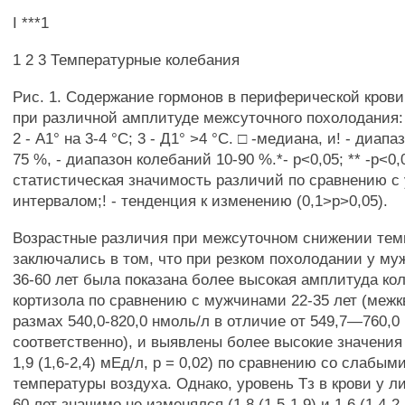
I ***1
1 2 3 Температурные колебания
Рис. 1. Содержание гормонов в периферической крови
при различной амплитуде межсуточного похолодания: 1
2 - А1° на 3-4 °С; 3 - Д1° >4 °С. □ -медиана, и! - диап
75 %, - диапазон колебаний 10-90 %.*- р<0,05; ** -р<0,0
статистическая значимость различий по сравнению с
интервалом;! - тенденция к изменению (0,1>р>0,05).
Возрастные различия при межсуточном снижении тем
заключались в том, что при резком похолодании у му
36-60 лет была показана более высокая амплитуда ко
кортизола по сравнению с мужчинами 22-35 лет (меж
размах 540,0-820,0 нмоль/л в отличие от 549,7—760,0
соответственно), и выявлены более высокие значения Т
1,9 (1,6-2,4) мЕд/л, р = 0,02) по сравнению со слабы
температуры воздуха. Однако, уровень Тз в крови у ли
60 лет значимо не изменялся (1,8 (1,5-1,9) и 1,6 (1,4-2