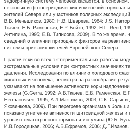
эндокринную систему человека касаются, в основном,
сезонных и фотопериодических изменений гормональ
жителей Севера или участников полярных экспедиций 
B.B. Меньшиков, 1980; H.B. Шварева, 1984; J.S. Harrop,
Ткачев, Е.Б. Раменская, Е.Р. Бойко, 1992; H.L. Reed, 1
Антипина, 1995; Е.В. Типисова, 2009). В то же время, 
сведений о влиянии природных факторов на реактивн
системы приезжих жителей Европейского Севера.
Практически во всех экспериментальных работах мо
экстремальные условия при контрастных значениях т
давления. Исследования по влиянию холодового факт
животных и человека, несмотря на разнообразие резул
указывают на повышение активности коры надпочечн
железы (G.Gerra, 1992; А.В.Ткачев, Е.Б. Раменская, Е.Р
Hermanussen, 1995; А.Л.Максимов, 2003; С.К. Сарыг и д
Яковенкова, 2009). При перегреве организма в больш
показано угнетение активности щитовидной железы и
уровня соматотропного гормона и инсулина (Ю.Б. Була
И.В.Городецкая, 2006; А.В.Ефремов, 2006; Д.Г.Иванов, 