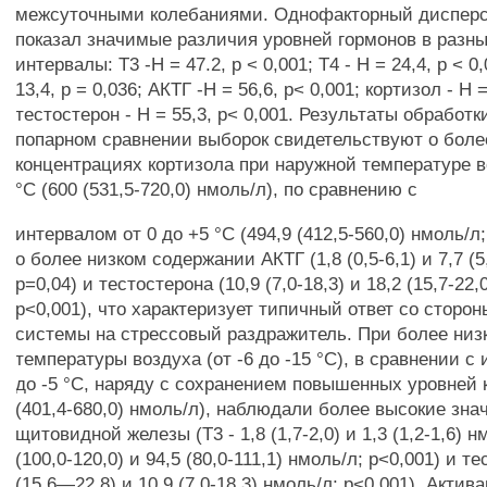
межсуточными колебаниями. Однофакторный диспер
показал значимые различия уровней гормонов в разн
интервалы: Т3 -Н = 47.2, р < 0,001; Т4 - Н = 24,4, р < 0
13,4, р = 0,036; АКТГ -Н = 56,6, р< 0,001; кортизол - Н =
тестостерон - Н = 55,3, р< 0,001. Результаты обработк
попарном сравнении выборок свидетельствуют о боле
концентрациях кортизола при наружной температуре во
°С (600 (531,5-720,0) нмоль/л), по сравнению с
интервалом от 0 до +5 °С (494,9 (412,5-560,0) нмоль/л;
о более низком содержании АКТГ (1,8 (0,5-6,1) и 7,7 (5
р=0,04) и тестостерона (10,9 (7,0-18,3) и 18,2 (15,7-22,
р<0,001), что характеризует типичный ответ со сторо
системы на стрессовый раздражитель. При более низ
температуры воздуха (от -6 до -15 °С), в сравнении с
до -5 °С, наряду с сохранением повышенных уровней к
(401,4-680,0) нмоль/л), наблюдали более высокие зна
щитовидной железы (Т3 - 1,8 (1,7-2,0) и 1,3 (1,2-1,6) нм
(100,0-120,0) и 94,5 (80,0-111,1) нмоль/л; р<0,001) и т
(15,6—22,8) и 10,9 (7,0-18,3) нмоль/л; р<0,001). Акти