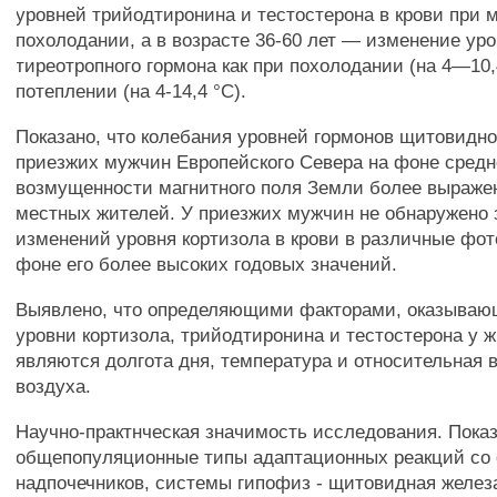
уровней трийодтиронина и тестостерона в крови при
похолодании, а в возрасте 36-60 лет — изменение уро
тиреотропного гормона как при похолодании (на 4—10,4
потеплении (на 4-14,4 °С).
Показано, что колебания уровней гормонов щитовидн
приезжих мужчин Европейского Севера на фоне сред
возмущенности магнитного поля Земли более выраже
местных жителей. У приезжих мужчин не обнаружено
изменений уровня кортизола в крови в различные фот
фоне его более высоких годовых значений.
Выявлено, что определяющими факторами, оказываю
уровни кортизола, трийодтиронина и тестостерона у 
являются долгота дня, температура и относительная 
воздуха.
Научно-практнческая значимость исследования. Пока
общепопуляционные типы адаптационных реакций со 
надпочечников, системы гипофиз - щитовидная железа