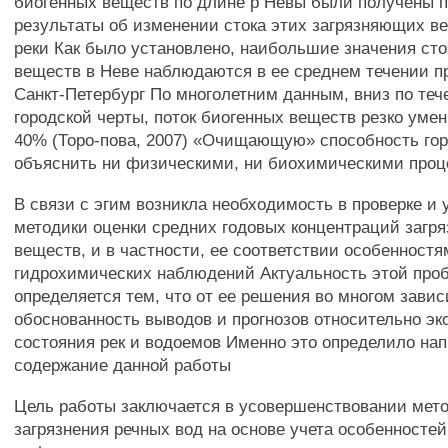
биогенных веществ по длине р Невы были получены 
результаты об изменении стока этих загрязняющих в
реки Как было установлено, наибольшие значения сто
веществ в Неве наблюдаются в ее среднем течении пр
Санкт-Петербург По многолетним данным, вниз по теч
городской черты, поток биогенных веществ резко умен
40% (Торо-пова, 2007) «Очищающую» способность гор
объяснить ни физическими, ни биохимическими про
В связи с эгим возникла необходимость в проверке и 
методики оценки средних годовых концентраций загр
веществ, и в частности, ее соответствии особенност
гидрохимических наблюдений Актуальность этой про
определяется тем, что от ее решения во многом завис
обоснованность выводов и прогнозов относительно эк
состояния рек и водоемов Именно это определило на
содержание данной работы
Цель работы заключается в усовершенствовании мет
загрязнения речных вод на основе учета особенностей