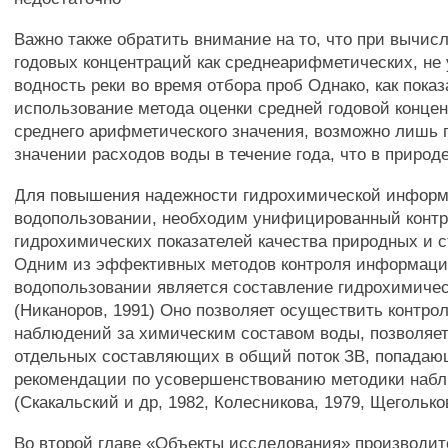
Важно также обратить внимание на то, что при вычис
годовых концентраций как среднеарифметических, не
водность реки во время отбора проб Однако, как показа
использование метода оценки средней годовой концен
среднего арифметического значения, возможно лишь 
значении расходов воды в течение года, что в природ
Для повышения надежности гидрохимической информа
водопользовании, необходим унифицированный конт
гидрохимических показателей качества природных и 
Одним из эффективных методов контроля информаци
водопользовании является составление гидрохимичес
(Никаноров, 1991) Оно позволяет осуществить контро
наблюдений за химическим составом воды, позволяет
отдельных составляющих в общий поток ЗВ, попадающ
рекомендации по усовершенствованию методики наб
(Скакальский и др, 1982, Колесникова, 1979, Щеголько
Во второй главе «Объекты исследования» производит