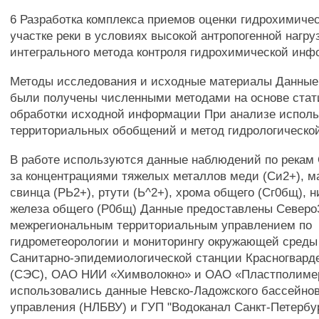
6 Разработка комплекса приемов оценки гидрохимичес
участке реки в условиях высокой антропогенной нагруз
интегрального метода контроля гидрохимической ин
Методы исследования и исходные материалы Данные
были получены численными методами на основе стат
обработки исходной информации При анализе исполь
территориальных обобщений и метод гидрологическо
В работе используются данные наблюдений по рекам 
за концентрациями тяжелых металлов меди (Си2+), м
свинца (РЬ2+), ртути (Ь^2+), хрома общего (Сг0бщ), 
железа общего (Р0бщ) Данные предоставлены Север
межрегиональным территориальным управлением по
гидрометеорологии и мониторингу окружающей среды
Санитарно-эпидемиологической станции Красногварде
(СЭС), ОАО НИИ «Химволокно» и ОАО «Пластполимер
использовались данные Невско-Ладожского бассейнов
управления (НЛБВУ) и ГУП "Водоканал Санкт-Петербур