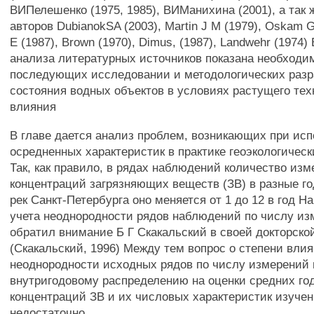
ВИПелешенко (1975, 1985), ВИМанихина (2001), а так
авторов DubianokSA (2003), Martin J M (1979), Oskam G
E (1987), Brown (1970), Dimus, (1987), Landwehr (1974)
анализа литературных источников показана необходи
последующих исследовании и методологических разра
состояния водных объектов в условиях растущего тех
влияния
В главе дается анализ проблем, возникающих при ис
осредненных характеристик в практике геоэкологичес
Так, как правило, в рядах наблюдений количество из
концентраций загрязняющих веществ (ЗВ) в разные го
рек Санкт-Петербурга оно меняется от 1 до 12 в год 
учета неоднородности рядов наблюдений по числу и
обратил внимание Б Г Скакальский в своей докторско
(Скакальский, 1996) Между тем вопрос о степени вли
неоднородности исходных рядов по числу измерений в
внутригодовому распределению на оценки средних го
концентраций ЗВ и их числовых характеристик изучен
недостаточно