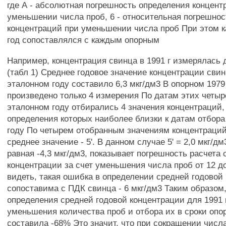
где А - абсолютная погрешность определения концент
уменьшении числа проб, 6 - относительная погрешно
концентраций при уменьшении числа проб При этом 
год сопоставлялся с каждым опорным
Например, концентрация свинца в 1991 г измерялась 
(табл 1) Среднее годовое значение концентрации свин
эталонном году составило 6,3 мкг/дм3 В опорном 1979
произведено только 4 измерения По датам этих четы
эталонном году отбирались 4 значения концентраций,
определения которых наиболее близки к датам отбора
году По четырем отобранным значениям концентраци
среднее значение - 5'. В данном случае 5' = 2,0 мкг/дм
равная -4,3 мкг/дм3, показывает погрешность расчета
концентрации за счет уменьшения числа проб от 12 д
видеть, такая ошибка в определении средней годовой
сопоставима с ПДК свинца - 6 мкг/дм3 Таким образом
определения средней годовой концентрации для 1991 г
уменьшения количества проб и отбора их в сроки опор
составила -68% Это значит, что при сокращении числа 