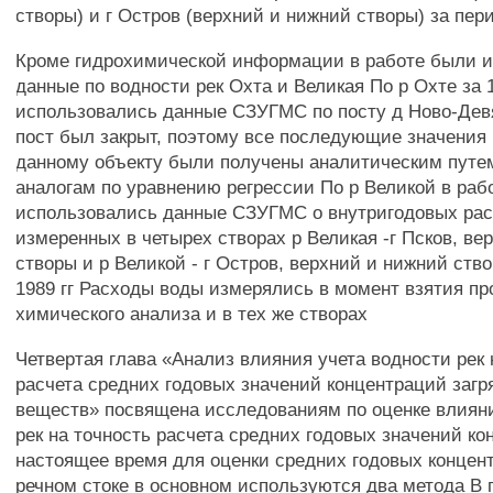
створы) и г Остров (верхний и нижний створы) за пери
Кроме гидрохимической информации в работе были 
данные по водности рек Охта и Великая По р Охте за 1
использовались данные СЗУГМС по посту д Ново-Девя
пост был закрыт, поэтому все последующие значения
данному объекту были получены аналитическим путе
аналогам по уравнению регрессии По р Великой в раб
использовались данные СЗУГМС о внутригодовых рас
измеренных в четырех створах р Великая -г Псков, ве
створы и р Великой - г Остров, верхний и нижний ств
1989 гг Расходы воды измерялись в момент взятия пр
химического анализа и в тех же створах
Четвертая глава «Анализ влияния учета водности рек 
расчета средних годовых значений концентраций заг
веществ» посвящена исследованиям по оценке влияни
рек на точность расчета средних годовых значений к
настоящее время для оценки средних годовых концен
речном стоке в основном используются два метода В