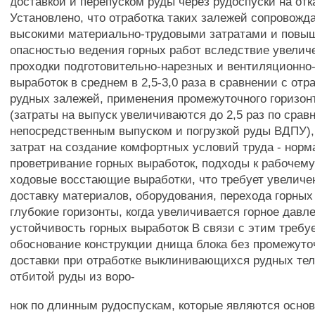
доставкой и перепуском руды через рудоспуски на отк
Установлено, что отработка таких залежей сопровожд
высокими материально-трудовыми затратами и повы
опасностью ведения горных работ вследствие увели
проходки подготовительно-нарезных и вентиляционно
выработок в среднем в 2,5-3,0 раза в сравнении с от
рудных залежей, применения промежуточного горизон
(затраты на выпуск увеличиваются до 2,5 раз по срав
непосредственным выпуском и погрузкой руды ВДПУ),
затрат на создание комфортных условий труда - норм
проветривание горных выработок, подходы к рабочему
ходовые восстающие выработки, что требует увеличен
доставку материалов, оборудования, перехода горных
глубокие горизонты, когда увеличивается горное давл
устойчивость горных выработок В связи с этим требуе
обоснование конструкции днища блока без промежуто
доставки при отработке выклинивающихся рудных те
отбитой руды из воро-
нок по длинным рудоспускам, которые являются осно