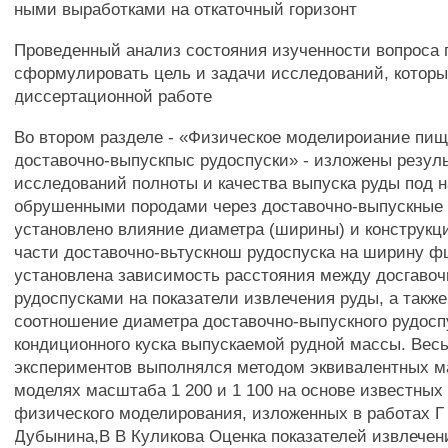
ными выработками на откаточный горизонт
Проведенный анализ состояния изученности вопроса 
сформулировать цель и задачи исследований, котор
диссертационной работе
Во втором разделе - «Физическое моделироиание пищ
доставочно-выпускпыс рудоспуски» - изложены резул
исследований полноты и качества выпуска руды под
обрушенными породами через доставочно-выпускные 
установлено влияние диаметра (ширины) и конструкц
части доставочно-вьтускнош рудоспуска на ширину ф
установлена зависимость расстояния между досгаво
рудоспусками на показатели извлечения руды, а такж
соотношение диаметра доставочно-выпускного рудосп
кондиционного куска выпускаемой рудной массы. Вес
экспериментов выполнялся методом эквивалентных м
моделях масштаба 1 200 и 1 100 на основе известных
физического моделирования, изложенных в работах Г
Дубынина,В В Куликова Оценка показателей извлечен