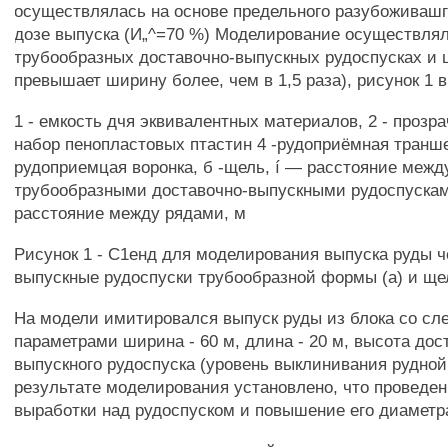
осуществлялась на основе предельного разубоживашг
дозе выпуска (И„^=70 %) Моделирование осуществлял
трубообразных доставочно-выпускных рудоспусках и 
превышает ширину более, чем в 1,5 раза), рисунок 1 в
1 - емкость дчя эквивалентных материалов, 2 - прозрач
набор пенопластовых птастин 4 -рудоприёмная транш
рудоприемцая воронка, б -щель, í — расстояние межд
трубообразными доставочно-выпускными рудоспусками
расстояние между рядами, м
Рисунок 1 - С1енд для моделирования выпуска руды ч
выпускные рудоспуски трубообразной формы (а) и ще
На модели имитировался выпуск руды из блока со с
параметрами ширина - 60 м, длина - 20 м, высота дос
выпускного рудоспуска (уровень выклинивания рудной 
результате моделирования установлено, что проведе
выработки над рудоспуском и повышение его диаметра