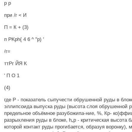
р р
при /г < И
П = К + (3)
п PKph{ 4 6 ^ "р) '
/г=
ттРг ЙЯ К
' П О 1
(4)
где Р - показатель сыпучести обрушенной руды в блоке
эллипсоида выпуска руды (высота слоя обрушенной ру
предельное объёмное разубожипа-ние, %, Кр- ко)ффи
разрыхления руды в блоке, h„p - критическая высота б
которой контакт руды прогибается, образуя воронку), м