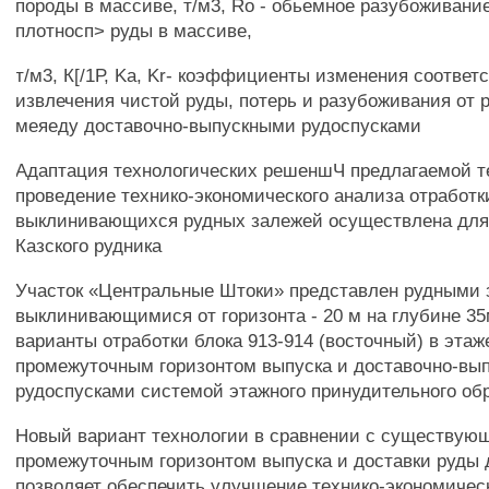
породы в массиве, т/м3, Ro - обьемное разубоживание
плотносп> руды в массиве,
т/м3, К[/1Р, Ka, Kr- коэффициенты изменения соответ
извлечения чистой руды, потерь и разубоживания от 
меяеду доставочно-выпускными рудоспусками
Адаптация технологических решеншЧ предлагаемой т
проведение технико-экономического анализа отработк
выклинивающихся рудных залежей осуществлена для
Казского рудника
Участок «Центральные Штоки» представлен рудными 
выклинивающимися от горизонта - 20 м на глубине 3
варианты отработки блока 913-914 (восточный) в этаже 
промежуточным горизонтом выпуска и доставочно-вы
рудоспусками системой этажного принудительного о
Новый вариант технологии в сравнении с существующ
промежуточным горизонтом выпуска и доставки руды 
позволяет обеспечить улучшение технико-экономичес