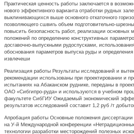
Практическая ценность работы заключается в возмож
нового эффективного варианта отработки рудных зале
выклинивающихся выше основного откаточного горизо
позволяющего сшвигь объем подготовительно-шрезных
повысить безопасность работ, реализации основных 
положений по определению конструктивных параметро
досгавочно-выпускными рудоспусками, использовани
обоснования параметров выпуска руды и определения
извлечеши
Реализация работы Результаты исследований и выте
рекомендации использованы при проектировании и 
испытаниях на Абаканском руднике, переданы в проек
ОАО «Сибгипро-руда» и используются в учебном проц
факультете СибГИУ Ожидаемый экономический эффек
результатов исследований составит 1,2 руб /т добыт
Апробация работы Основные положения диссертации
на У-й Международной конференции «Нетрадиционны
технологии разработки месторождений полезных иск