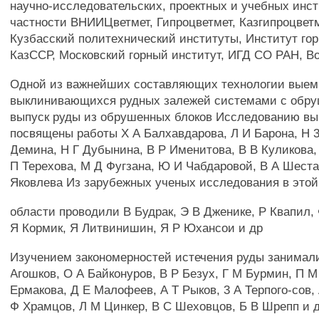
научно-исследовательских, проектных и учебных инст
частности ВНИИЦветмет, Гипроцветмет, Казгипроцветм
Кузбасский политехнический институты, Институт гор
КазССР, Московский горный институт, ИГД СО РАН, 
Одной из важнейших составляющих технологии выем
выклинивающихся рудных залежей системами с обру
выпуск руды из обрушенных блоков Исследованию вы
посвящены работы X А Балхавдарова, Л И Барона, Н 3
Демина, Н Г Дубынина, В Р Именитова, В В Куликова,
П Терехова, М Д Фугзана, Ю И Чабдаровой, В А Шеста
Яковлева Из зарубежных ученых исследования в этой
области проводили В Будрак, Э В Дженике, Р Квапил, 
Я Кормик, Я Литвинишин, Я Р Юхансои и др
Изучением закономерностей истечения руды занимал
Агошков, О А Байконуров, В Р Безух, Г М Бурмин, П 
Ермакова, Д Е Малофеев, А Т Рыков, 3 А Терпого-сов
Ф Храмцов, Л М Цинкер, В С Шеховцов, Б В Шрепп и 