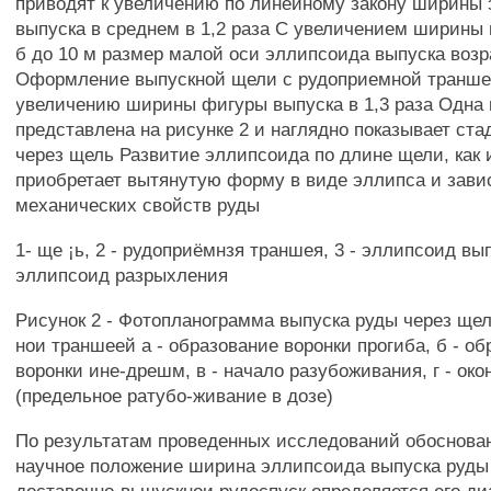
приводят к увеличению по линейному закону ширины
выпуска в среднем в 1,2 раза С увеличением ширины
б до 10 м размер малой оси эллипсоида выпуска возра
Оформление выпускной щели с рудоприемной транше
увеличению ширины фигуры выпуска в 1,3 раза Одна 
представлена на рисунке 2 и наглядно показывает ст
через щель Развитие эллипсоида по длине щели, как 
приобретает вытянутую форму в виде эллипса и зави
механических свойств руды
1- ще ¡ь, 2 - рудоприёмнзя траншея, 3 - эллипсоид вып
эллипсоид разрыхления
Рисунок 2 - Фотопланограмма выпуска руды через щел
нои траншеей а - образование воронки прогиба, б - о
воронки ине-дрешм, в - начало разубоживания, г - ок
(предельное ратубо-живание в дозе)
По результатам проведенных исследований обоснов
научное положение ширина эллипсоида выпуска руды