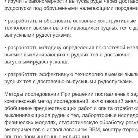
• изучить закономерности выпуска руды через достав
рудоспуски под обрушенными налегающими породами
• разработать и обосновать основные конструктивные
технологии выемки выклинивающихся рудных тел с д
выпускными рудоспусками;
• разработать методику определения показателей изв
выемке выклинивающихся рудных тел с достаючно-
вьтускнымирудоспускалш,
• разработать эффективную технологию выемки вык
рудных тел с досгавочно-выпускными рудоспусками.
Методы исследовании При решении поставленных за
комплексный метод исследований, включающий анали
обобщение предшествующих работ и опыта отработк
выклинивающихся рудных тел, лабораторные исследо
физических моделях, статистическую обработку резу
экспериментов с использованием ЭВМ, конструкторск
опытно-промышленные испытания.