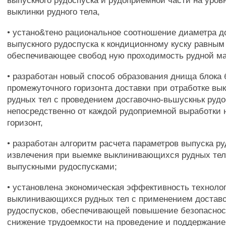
выпускного рудоспуска и рудоприемной части на уров
выклинки рудного тела,
• устано&тено рациональное соотношение диаметра д
выпускного рудоспуска к кондиционному куску равным 
обеспечивающее свобод ную проходимость рудной м
• разработан новый способ образования днища блока 
промежуточного горизонта доставки при отработке в
рудных тел с проведением досгавочно-вьшускньк рудо
непосредственно от каждой рудоприемной выработки 
горизонт,
• разработан алгоритм расчета параметров выпуска ру
извлечения при выемке выклинивающихся рудных тел
выпускными рудоспусками;
• установлена экономическая эффективность техноло
выклинивающихся рудных тел с применением достав
рудоспусков, обеспечивающей повышение безопаснос
снижение трудоемкости на проведение и поддержание