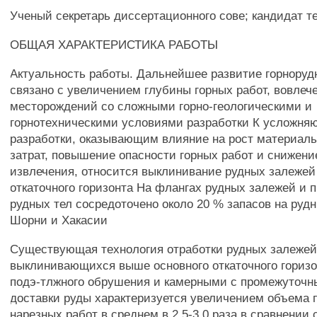
Ученый секретарь диссертационного сове; кандидат т
ОБЩАЯ ХАРАКТЕРИСТИКА РАБОТЫ
Актуальность работы. Дальнейшее развитие горноруд
связано с увеличением глубины горных работ, вовлеч
месторождений со сложными горно-геологическими и
горнотехническими условиями разработки К усложн
разработки, оказывающим влияние на рост материал
затрат, повышение опасности горных работ и снижени
извлечения, относится выклинивание рудных залежей
откаточного горизонта На флангах рудных залежей и 
рудных тел сосредоточено около 20 % запасов на рудн
Шорни и Хакасии
Существующая технология отработки рудных залежей
выклинивающихся выше основного откаточного гориз
подэ-тлжного обрушения и камерными с промежуточн
доставки руды характеризуется увеличением объема 
нарезных работ в среднем в 2,5-3,0 раза в сравнении 