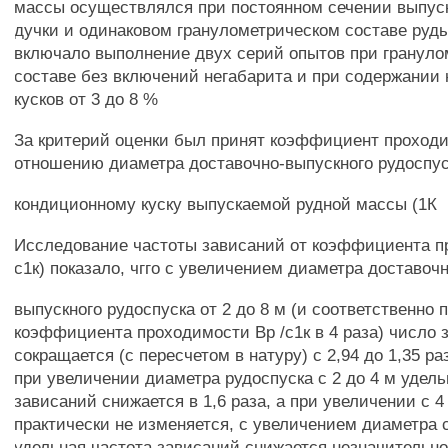
массы осуществлялся при постоянном сечении выпуск
дучки и одинаковом гранулометрическом составе руд
включало выполнение двух серий опытов при гранул
составе без включений негабарита и при содержании
кусков от 3 до 8 %
За критерий оценки был принят коэффициент проход
отношению диаметра доставочно-выпускного рудоспус
кондиционному куску выпускаемой рудной массы (1К
Исследование частоты зависаний от коэффициента п
с1к) показало, чгго с увеличением диаметра доставочн
выпускного рудоспуска от 2 до 8 м (и соответственно
коэффициента проходимости Вр /с1к в 4 раза) число 
сокращается (с пересчетом в натуру) с 2,94 до 1,35 ра
при увеличении диаметра рудоспуска с 2 до 4 м удель
зависаний снижается в 1,6 раза, а при увеличении с 4 
практически не изменяется, с увеличением диаметра с
удельная частота зависаний снижается незначительно