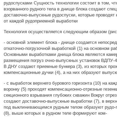
рудоспусками Сущность технологии состоит в том, чт
взорванного рудного тела в днище блока создают спе
доставочно-выпускные рудоспуски, которые проводят
от каждой рудоприемной выработки
Технология осуществляется следующим образом (рис
- основной элемент блока - днище создается непосре
откаточно-погрузочной выработкой (1) на основном ра
Основными выработками днища блока являются каме
размещения погруз очно-выпускных установок ВДПУ-4Т
В ДНУ создают приемные бункера (3), из которых про
компенсационные дучки (4), а на них образуют выпуск
- с выработок верхнего бурового горизонта (10) на к
воронку (5) проходят компенсационно-отрезные гезенк
секционного взрывания глубоких скважин Вокруг отрез
создают доставочно-выпускные выработки (7), в верх
под выклинивающимся рудным телом образуют рудо-
(8), выше которых в рудном теле формируют ком-