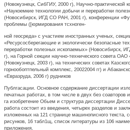
(Новокузнецк, СибГИУ, 2000 г), Научно-практической 
«Наукоемкие технологии добычи и переработки поле
(Новосибирск, ИГД СО РАН, 2001 г), конференции «Ф
проблемы ([юрмирования тсхноген-
ной геосреда» с участием иностранных ученых, секци
«Ресурсосберегающие и экологически безопасные те
переработки полезных ископаемых» (Новосибирск, ИГ
г), на Горной секции научно-технического совета ОА
(Новокузнецк, 2003 г), на технических советах Казско
горнообоптпельный комплекс, 20022004 гг) и Абаканск
«Евразруда, 2006 г) рудников
Публгасации. Основное содержание диссертации изло
печатных работах, в том числе в двух без соавторов 
га изобретение Обьем и структура диссертации Дисс
работа состоит из введения, четырех разделов и закл
изложенных на 121 странице машинописного текста, 
рисунков, 16 табл1щ, список литературы из 106 наиме
приложения.