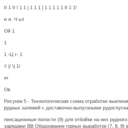
II 1 II I 1 1 | 1 1 1 | 1 1 1 1 1 II 1 1!
и и. Ч ьл
Ой 1
1
1 -Ц г- 1
\! |/ \| 1/
иг
Ов
Рисунок 5 - Технологическая схема отработки выкли
рудных залежей с доставочно-выпускными рудоспуск
пенсационные полости (9) для отбойки на них рудног
зарядами ВВ Образование горных выработок (7, 8, 9) в