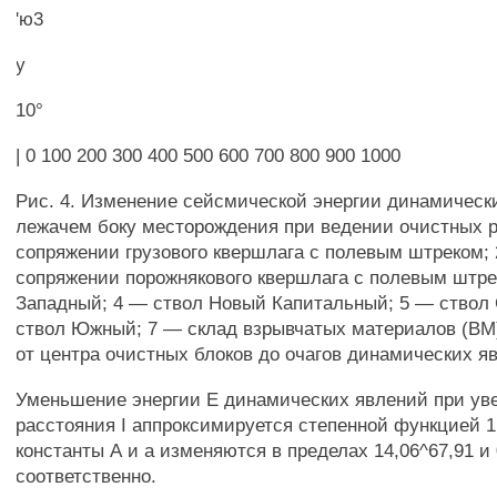
'ю3
у
10°
| 0 100 200 300 400 500 600 700 800 900 1000
Рис. 4. Изменение сейсмической энергии динамическ
лежачем боку месторождения при ведении очистных р
сопряжении грузового квершлага с полевым штреком;
сопряжении порожнякового квершлага с полевым штре
Западный; 4 — ствол Новый Капитальный; 5 — ствол
ствол Южный; 7 — склад взрывчатых материалов (ВМ)
от центра очистных блоков до очагов динамических я
Уменьшение энергии Е динамических явлений при ув
расстояния I аппроксимируется степенной функцией 1§
константы А и а изменяются в пределах 14,06^67,91 и 
соответственно.