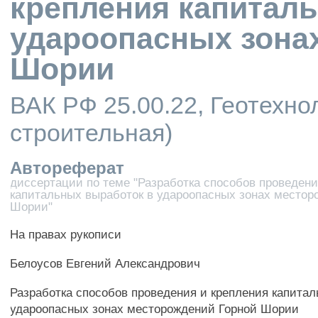
крепления капитал
удароопасных зона
Шории
ВАК РФ 25.00.22, Геотехно
строительная)
Автореферат
диссертации по теме "Разработка способов проведени
капитальных выработок в удароопасных зонах местор
Шории"
На правах рукописи
Белоусов Евгений Александрович
Разработка способов проведения и крепления капитал
удароопасных зонах месторождений Горной Шории