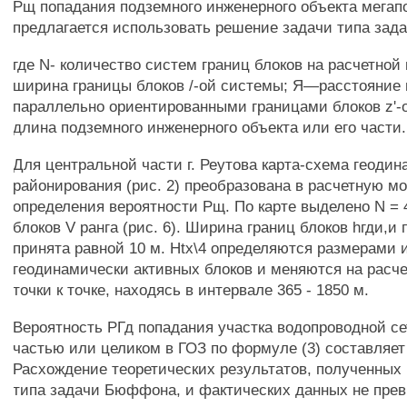
Рщ попадания подземного инженерного объекта мегап
предлагается использовать решение задачи типа за
где N- количество систем границ блоков на расчетной 
ширина границы блоков /-ой системы; Я—расстояние
параллельно ориентированными границами блоков z'-о
длина подземного инженерного объекта или его части.
Для центральной части г. Реутова карта-схема геодин
районирования (рис. 2) преобразована в расчетную м
определения вероятности Рщ. По карте выделено N = 
блоков V ранга (рис. 6). Ширина границ блоков hгди,и 
принята равной 10 м. Htx\4 определяются размерами
геодинамически активных блоков и меняются на расч
точки к точке, находясь в интервале 365 - 1850 м.
Вероятность РГд попадания участка водопроводной се
частью или целиком в ГОЗ по формуле (3) составляет 0
Расхождение теоретических результатов, полученных
типа задачи Бюффона, и фактических данных не пре