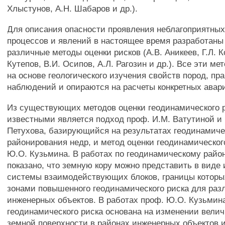
Хлыстунов, А.Н. Шабаров и др.).
Для описания опасности проявления неблагоприятных
процессов и явлений в настоящее время разработаны
различные методы оценки рисков (A.B. Аникеев, Г.Л. 
Кутепов, В.И. Осипов, А.Л. Рагозин и др.). Все эти м
на основе геологического изучения свойств пород, пр
наблюдений и опираются на расчеты конкретных авар
Из существующих методов оценки геодинамического 
известными является подход проф. И.М. Ватутиной и 
Петухова, базирующийся на результатах геодинамиче
районирования недр, и метод оценки геодинамическог
Ю.О. Кузьмина. В работах по геодинамическому райо
показано, что земную кору можно представить в виде
системы взаимодействующих блоков, границы которы
зонами повышенного геодинамического риска для раз
инженерных объектов. В работах проф. Ю.О. Кузьмин
геодинамического риска основана на изменении вел
земной поверхности в районах инженерных объектов 