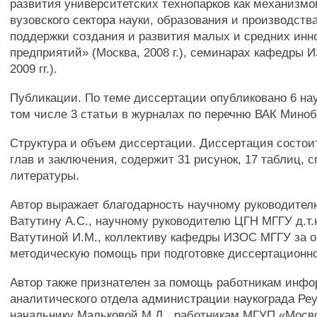
развития университетских технопарков как механизмо
вузовского сектора науки, образования и производств
поддержки создания и развития малых и средних ин
предприятий» (Москва, 2008 г.), семинарах кафедры 
2009 гг.).
Публикации. По теме диссертации опубликовано 6 нау
том числе 3 статьи в журналах по перечню ВАК Миноб
Структура и объем диссертации. Диссертация состоит
глав и заключения, содержит 31 рисунок, 17 таблиц, с
литературы.
Автор выражает благодарность научному руководителю 
Ватутину A.C., научному руководителю ЦГН МГГУ д.т.н
Ватутиной И.М., коллективу кафедры ИЗОС МГГУ за о
методическую помощь при подготовке диссертационн
Автор также признателен за помощь работникам инф
аналитического отдела администрации наукограда Реу
начальнику Мальковой М.Д., работникам МГУП «Мосв