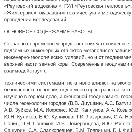
«Реутовский водоканал», ГУЛ «Реутовская теплосеть»,
«Жилсервис», оказавшим техническую и методическ
проведении исследований.
ОСНОВНОЕ СОДЕРЖАНИЕ РАБОТЫ
Согласно современным представлениям техническое 
подземных инженерных объектов мегаполисов зависит
инженерно-геологических условий, но и от геодинами
верхней части земной коры. Современные геодинамич
взаимодействуя с
техническими системами, негативно влияют на эколо
безопасность освоения подземного пространства, что
изучено в горном деле, инженерной геодинамике, геоэ
числе геоэкологии городов (В.В. Дцушкин, A.C. Батугин
A.B. Зубков, М.А. Иоффис, Ю.В. Каплунов, A.A. Козыре
Ю.Н. Куликов, Е.Ю. Куликова, Т.И. Лазаревич, С.А. Не
Панин, П.Н. Пашоков, И.В. Померанцева, И.Ю. Рассказ
Сашурин, С.А. Сладкопевцев, В.М. Тряпицын, Г.Н. Фей