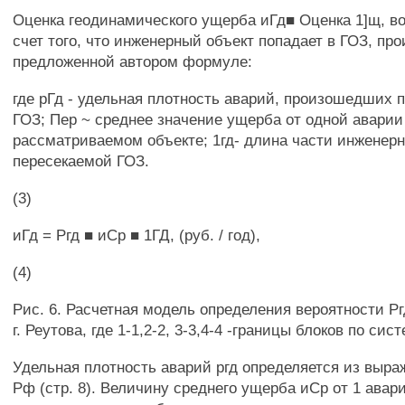
Оценка геодинамического ущерба иГд■ Оценка 1]щ, в
счет того, что инженерный объект попадает в ГОЗ, пр
предложенной автором формуле:
где рГд - удельная плотность аварий, произошедших 
ГОЗ; Пер ~ среднее значение ущерба от одной аварии
рассматриваемом объекте; 1гд- длина части инженерн
пересекаемой ГОЗ.
(3)
иГд = Ргд ■ иСр ■ 1ГД, (руб. / год),
(4)
Рис. 6. Расчетная модель определения вероятности Р
г. Реутова, где 1-1,2-2, 3-3,4-4 -границы блоков по сис
Удельная плотность аварий ргд определяется из выраж
Рф (стр. 8). Величину среднего ущерба иСр от 1 авар