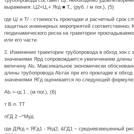
трубопровода составит Цг, необходимо удовлетворен
выражения: Ц2<Ц,+ Ягд ■ Т,, (руб. / м пог.), (5)
где Ц/ и Т/ - стоимость прокладки и расчетный срок с
защитных инженерных мероприятий соответственно; К
геодинамического риска на траектории прокладываем
или его части.
2. Изменение траектории трубопровода в обход зон с
значениями Ярд сопровождается увеличением длины 
величину АЬ. Максимальное экономически обоснован
длины трубопровода АЬтах при его прокладке в обход
значениями ЯГд оценивается по следующей формуле
АЬ =-гд 1 , (м пог.), (6)
т В л. ТТ
лГД 2 ~*Муд
где ДЯгд = ЯГд1 - Ягд2, &ГД1 ~ средневзвешенный риск