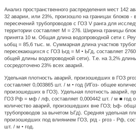
Анализ пространственного распределения мест 142 ав
32 аварии, или 23%, произошло на границах блоков - 
пересечений трубопроводов с ГОЗ V ранга для иссле
территории составляет М = 276. Ширина границы блоко
принята 10 м. Общая длина водопроводной сети г. Реу
ьобщ = 85,6 тыс. м. Суммарная длина участков трубо
пересекающихся с ГОЗ Ьгд = М • ЬГд, составляет 2760
общей длины водопроводной сети). Т.е. на 3,2% длин
сосредоточено 23% всех аварий.
Удельная плотность аварий, произошедших в ГОЗ ргоз 
составляет 0,003865 шт. / м • год {ИГоз- общее количе
произошедших в ГОЗ). Удельная плотность аварий, 
ГОЗ Рф = мф / лф, составляет 0,000442 шт. / м ■ год
количество аварий, произошедших вне ГОЗ; Ьф- общ
трубопроводов за вычетом ЬГд). Средняя удельная пл
произошедших под влиянием ГОЗ, ргд - ргоз - Рф, сос
шт. / м • год.