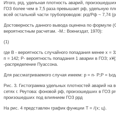
Итого, ргд, удельная плотность аварий, произошедши
ГОЗ более чем в 7,5 раза превышает рф, удельную пл
всей остальной части трубопроводов: ргд/Рф ~ 7,74 (ри
Достоверность данного вывода оценена по формуле (
вероятностным расчетам. -М.: Воениздат, 1970):
(1)
где В - вероятность случайного попадания менее х = 3
п = 142; Р- вероятность попадания 1 аварии в ГОЗ; х¥{
-распределение Пуассона.
Для рассматриваемого случая имеем: р = п- Р;Р = Ьгд/
Рис. 3. Гистограмма удельных плотностей аварий на 
сетях г. Реутова: фоновой рф, произошедших в ГОЗ р
произошедших под влиянием ГОЗ ррд
На рис. 4 представлен график функции Т = /(х; ц).