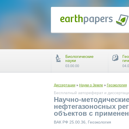
Биологические
Гео
науки
гич
03.00.00
04.
Диссертации
»
Науки о Земле
»
Геоэкология
Бесплатный автореферат и диссертаци
Научно-методические
нефтегазоносных рег
объектов с примене
ВАК РФ 25.00.36, Геоэкология