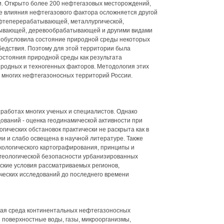
. Открыто более 200 нефтегазовых месторождений,
е влияния нефтегазового фактора осложняется другой
ефтеперерабатывающей, металлургической,
бывающей, деревообрабатывающей и другими видами
 обусловила состояние природной среды некоторых
 бедствия. Поэтому для этой территории была
остояния природной среды как результата
иродных и техногенных факторов. Методология этих
 многих нефтегазоносных территорий России.
работах многих ученых и специалистов. Однако
ваний - оценка геодинамической активности при
гических обстановок практически не раскрыта как в
и и слабо освещена в научной литературе. Также
кологического картографирования, принципы и
 геологической безопасности урбанизированных
ские условия рассматриваемых регионов,
ческих исследований до последнего времени
кая среда континентальных нефтегазоносных
и поверхностные воды, газы, микроорганизмы,