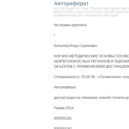
Автореферат
диссертации по теме "Научно-методические 
нефтегазоносных регионов и оценки геологич
применением дистанционных методов"
На правах рукописи
/
Копылов Игорь Сергеевич
НАУЧНО-МЕТОДИЧЕСКИЕ ОСНОВЫ ГЕОЭК
НЕФТЕГАЗОНОСНЫХ РЕГИОНОВ И ОЦЕНКИ
ОБЪЕКТОВ С ПРИМЕНЕНИЕМ ДИСТАНЦИО
Специальность: 25.00.36 - «Геоэкология» (на
Автореферат
диссертации на соискание ученой степени до
Пермь-2014
005550181
005550181