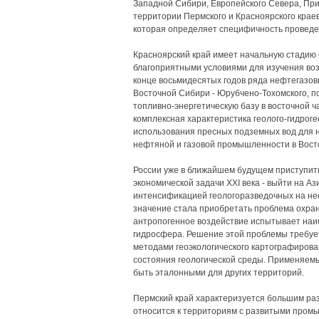
Западной Сибири, Европейского Севера, При
территории Пермского и Красноярского крае
которая определяет специфичность проведе
Красноярский край имеет начальную стадию
благоприятными условиями для изучения воз
конце восьмидесятых годов ряда нефтегазов
Восточной Сибири - Юрубчено-Тохомского, п
топливно-энергетическую базу в восточной ч
комплексная характеристика геолого-гидроге
использования пресных подземных вод для н
нефтяной и газовой промышленности в Вост
России уже в ближайшем будущем приступит
экономической задачи XXI века - выйти на Аз
интенсификацией геологоразведочных на неф
значение стала приобретать проблема охра
антропогенное воздействие испытывает наи
гидросфера. Решение этой проблемы требует
методами геоэкологического картографирова
состояния геологической среды. Применяемы
быть эталонными для других территорий.
Пермский край характеризуется большим ра
относится к территориям с развитыми пром