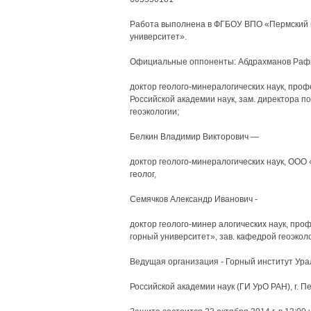
Работа выполнена в ФГБОУ ВПО «Пермский 
университет».
Официальные оппоненты: Абдрахманов Рафи
доктор геолого-минералогических наук, проф
Российской академии наук, зам. директора по
геоэкологии;
Белкин Владимир Викторович —
доктор геолого-минералогических наук, ООО
геолог,
Семячков Александр Иванович -
доктор геолого-минер алогических наук, пр
горный университет», зав. кафедрой геоэкол
Ведущая организация - Горный институт Ура
Российской академии наук (ГИ УрО РАН), г. П