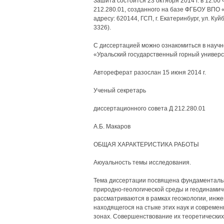
Зашита состоится 23 октября 2014 г. в 12:00
212.280.01, созданного на базе ФГБОУ ВПО 
адресу: 620144, ГСП, г. Екатеринбург, ул. Ку
3326).
С диссертацией можно ознакомиться в научн
«Уральский государственный горный универс
Автореферат разослан 15 июня 2014 г.
Ученый секретарь
диссертационного совета Д 212.280.01
А.Б. Макаров
ОБЩАЯ ХАРАКТЕРИСТИКА РАБОТЫ
Аюуальность темы исследования.
Тема диссертации посвящена фундаментальн
природно-геологической среды и геодинамич
рассматриваются в рамках геоэкологии, инже
находящегося на стыке этих наук и современ
зонах. Совершенствование их теоретических,