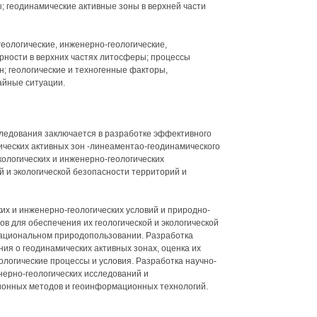
 геодинамические активные зоны в верхней части
еологические, инженерно-геологические,
ерности в верхних частях литосферы; процессы
; геологические и техногенные факторы,
йные ситуации.
ледования заключается в разработке эффективного
ческих активных зон -линеаментао-геодинамического
экологических и инженерно-геологических
й и экологической безопасности территорий и
их и инженерно-геологических условий и природно-
в для обеспечения их геологической и экологической
рациональном природопользовании. Разработка
ния о геодинамических активных зонах, оценка их
ологические процессы и условия. Разработка научно-
нерно-геологических исследований и
онных методов и геоинформационных технологий.