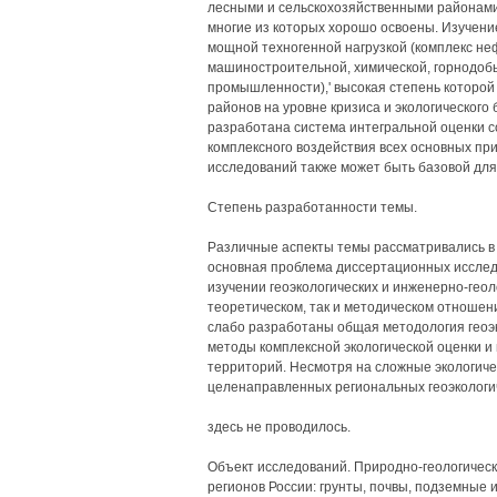
лесными и сельскохозяйственными районами
многие из которых хорошо освоены. Изучени
мощной техногенной нагрузкой (комплекс н
машиностроительной, химической, горнодо
промышленности),' высокая степень которой
районов на уровне кризиса и экологического
разработана система интегральной оценки с
комплексного воздействия всех основных пр
исследований также может быть базовой для
Степень разработанности темы.
Различные аспекты темы рассматривались в 
основная проблема диссертационных исследо
изучении геоэкологических и инженерно-геоло
теоретическом, так и методическом отношени
слабо разработаны общая методология геоэ
методы комплексной экологической оценки и
территорий. Несмотря на сложные экологиче
целенаправленных региональных геоэкологи
здесь не проводилось.
Объект исследований. Природно-геологичес
регионов России: грунты, почвы, подземные 