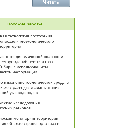
Читать
Похожие работы
ная технология построения
й модели геоэкологического
территории
лого-геодинамической опасности
есторождений нефти и газа
Сибири с использованием
ческой информации
е изменение геологической среды в
исков, разведки и эксплуатации
ений углеводородов
ческие исследования
носных регионов
ческий мониторинг территорий
ия объектов транспорта газа в