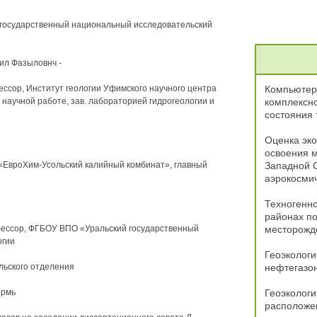
государственный национальный исследовательский
л Фазыловнч -
ессор, Институт геологии Уфимского научного центра
Компьютер
 научной работе, зав. лабораторией гидрогеологии и
комплексно
состояния 
Оценка эко
освоения м
 «ЕвроХим-Усольский калийный комбинат», главный
Западной 
аэрокосми
Техногенно
районах по
офессор, ФГБОУ ВПО «Уральский государственный
месторожд
огии
Геоэкологи
льского отделения
нефтегазо
ермь
Геоэкологи
расположен