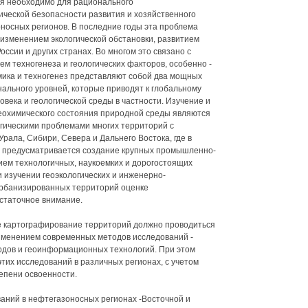
ния необходимо для рационального
ической безопасности развития и хозяйственного
оносных регионов. В последние годы эта проблема
 изменением экологической обстановки, развитием
ссии и других странах. Во многом это связано с
м техногенеза и геологических факторов, особенно -
мика и техногенез представляют собой два мощных
ального уровней, которые приводят к глобальному
ека и геологической среды в частности. Изучение и
-геохимического состояния природной среды являются
ическими проблемами многих территорий с
рала, Сибири, Севера и Дальнего Востока, где в
 предусматривается создание крупных промышленно-
ем технологичных, наукоемких и дорогостоящих
 изучении геоэкологических и инженерно-
 урбанизированных территорий оценке
статочное внимание.
е картографирование территорий должно проводиться
именением современных методов исследований -
одов и геоинформационных технологий. При этом
тих исследований в различных регионах, с учетом
епени освоенности.
аний в нефтегазоносных регионах -Восточной и