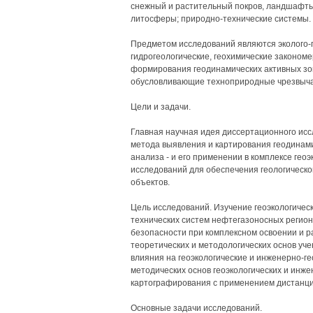
снежный и растительный покров, ландшафты;
литосферы; природно-технические системы.
Предметом исследований являются эколого-г
гидрогеологические, геохимические законом
формирования геодинамических активных зон
обусловливающие техноприродные чрезвыча
Цели и задачи.
Главная научная идея диссертационного исс
метода выявления и картирования геодинами
анализа - и его применении в комплексе гео
исследований для обеспечения геологическо
объектов.
Цель исследований. Изучение геоэкологическ
технических систем нефтегазоносных регионо
безопасности при комплексном освоении и 
теоретических и методологических основ уче
влияния на геоэкологические и инженерно-ге
методических основ геоэкологических и инже
картографирования с применением дистанци
Основные задачи исследований.