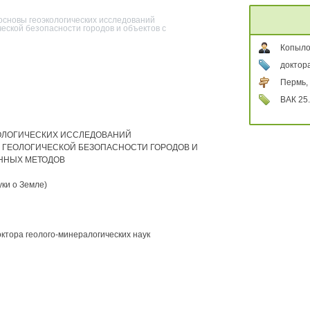
основы геоэкологических исследований
еской безопасности городов и объектов с
Копыло
доктора
Пермь,
ВАК 25.
ОЛОГИЧЕСКИХ ИССЛЕДОВАНИЙ
 ГЕОЛОГИЧЕСКОЙ БЕЗОПАСНОСТИ ГОРОДОВ И
ННЫХ МЕТОДОВ
уки о Земле)
ктора геолого-минералогических наук