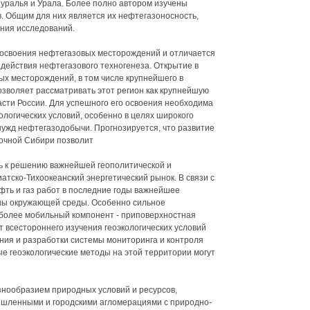
уралья и Урала. Более полно автором изучены
в. Общим для них является их нефтегазоносность,
ния исследований.
 освоения нефтегазовых месторождений и отличается
действия нефтегазового техногенеза. Открытие в
ых месторождений, в том числе крупнейшего в
озволяет рассматривать этот регион как крупнейшую
асти России. Для успешного его освоения необходима
ологических условий, особенно в целях широкого
ужд нефтегазодобычи. Прогнозируется, что развитие
очной Сибири позволит
ь к решению важнейшей геополитической и
иатско-Тихоокеанский энергетический рынок. В связи с
ть и газ работ в последние годы важнейшее
ны окружающей среды. Особенно сильное
более мобильный компонент - приповерхностная
 всестороннего изучения геоэкологических условий
ния и разработки системы мониторинга и контроля
е геоэкологические методы на этой территории могут
знообразием природных условий и ресурсов,
ышленными и городскими агломерациями с природно-