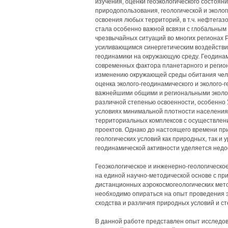
изучения, оценки геоэкологического состоя
природопользования, геологической и эколог
освоения любых территорий, в т.ч. нефтегаз
стала особенно важной всвязи с глобальным
чрезвычайных ситуаций во многих регионах Ро
усиливающимся синергетическим воздействие
геодинамики на окружающую среду. Геодина
современных фактора планетарного и регион
изменению окружающей среды обитания челов
оценка эколого-геодинамического и эколого
важнейшими общими и региональными эколог
различной степенью освоенности, особенно У
условиях минимальной плотности населения
территориальных комплексов с осуществлени
проектов. Однако до настоящего времени при
геологических условий как природных, так и
геодинамической активности уделяется недо
Геоэкологическое и инженерно-геологическо
на единой научно-методической основе с пр
дистанционных аэрокосмогеологических мет
необходимо опираться на опыт проведения э
сходства и различия природных условий и ст
В данной работе представлен опыт исследов