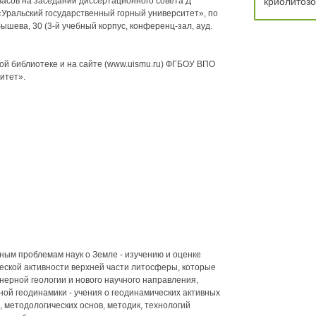
 часов на заседании диссертационного совета Д
криолитоз
«Уральский государственный горный университет», по
йбышева, 30 (3-й учебный корпус, конференц-зал, ауд.
ой библиотеке и на сайте (www.uismu.ru) ФГБОУ ВПО
итет».
ым проблемам наук о Земле - изучению и оценке
еской активности верхней части литосферы, которые
нерной геологии и нового научного направления,
ной геодинамики - учения о геодинамических активных
 методологических основ, методик, технологий