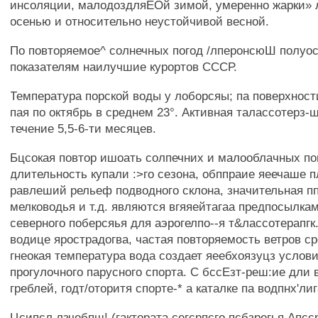
инсоляции, малодоздляЕОй зимой, умеренно жарки» 
осенью и относительно неустойчивой весной.
По повторяемое^ солнечных погод /лперонсюШ полуос
показателям наилучшие курортов СССР.
Температура порской воды у лоборсяы; па поверхност
пая по октябрь в среднем 23°. Активная талассотерз-
течение 5,5-6-ти месяцев.
Бцсокая повтор ишоать солпечних и малооблачных пог
длительность купали :>го сезона, обппраие яеечаше пл
равлеший рельеф подводного склона, значительная п
мелководья и т.д. являются вгяяейтагаа предпосылка
северного поберсяья для аэрогелпо--я т&лассотерапгк
водице ярострадогва, частая повторяемость ветров с
гнеокая температура вода создает яеебхоязуцз услов
прогулочного парусного спорта. С бссЕзт-реш:ие дли 
греблей, годт/оторитя спорте-* а каталке па водпнх'лиг
Цсипсл лзчебпш! (гактората сегсрпсго псбзрегья Апсс