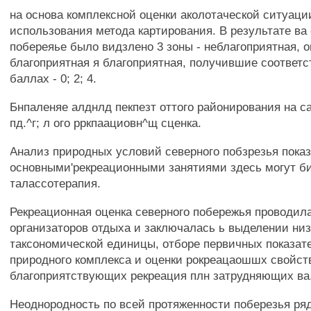
на основа комплексной оценки аколотаческой ситуаци
использования метода картирования. В результате ва
побереяье было видзлено 3 зоны - неблагоприятная, 
благоприятная я благоприятная, получившие соответ
баллах - 0; 2; 4.
Бнпаленяе алднлд пекпезт оттого районирования на са
пд.^г; л ого рркпаациовн^щ сценка.
Анализ природных условий северного побзрезья показ
основными'рекреационными занятиями здесь могут би
талассотерапия.
Рекреационная оценка северного побережья проводил
организаторов отдыха и заключалась ь выделении ни
таксономической единицы, отборе первичных показат
природного комплекса и оценки рокреацаошшх свойст
благоприятствующих рекреация плн затрудняющих ва
Неоднородность по всей протяженности поберезья ря