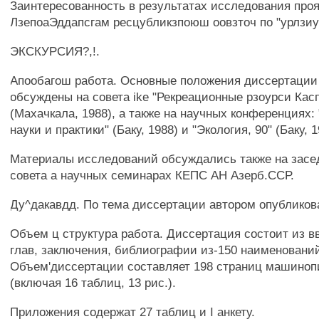
Заинтересованность в результатах исследования проя
ЛзепоаЭддапсгам ресцубликзпоюш оовзточ по "урлзиу
ЭКСКУРСИЯ?,!.
Апообагош работа. Основные положения диссертации
обсуждены на совета ike "Рекреационные рзоурси Кас
(Махачкала, 1988), а также на научных конференциях:
науки и практики" (Баку, 1988) и "Экология, 90" (Баку, 1
Материалы исследований обсуждались также на засе
совета а научных семинарах КЕПС АН Азерб.ССР.
Ду^дакавдд. По тема диссертации автором опубликова
Объем ц структура работа. Диссертация состоит из в
глав, заключения, библиографии из-150 наименовани
Объем'диссертации составляет 198 страниц машинопи
(включая 16 таблиц, 13 рис.).
Приложения содержат 27 таблиц и I анкету.