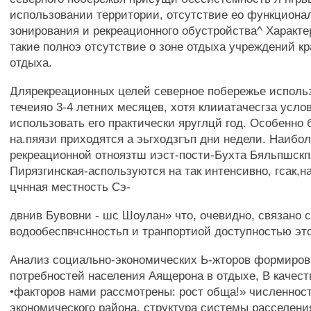
использовании территории, отсутствие ео функциона
зонирования и рекреационного обустройства^ Характе
такие полноэ отсутствие о зоне отдыха учреждений к
отдыха.
Длярекреационных целей северное побережье использ
течеияо 3-4 летних месяцев, хотя клииатачесгза усло
использовать его практически яруглцй год. Особенно
на.пяязи приходятся а эьгходзгъп дни недели. Наибо
рекреационной отноязтш иэст-пости-Бухта Бяльпшскп
Пирязгинская-аспользуются на так интенсивно, гсак,н
цчнная местность Сэ-
двнив Бувовни - шс Шоулан» что, очевидно, связано 
водообеспвчснностьп и транпортиой доступностью это
Анализ социально-экономических Ь-жторов формиров
потребностей населения Аящерона в отдыхе, В качест
•факторов нами рассмотрены: рост обща!» численнос
экономического района, структура системы расселен