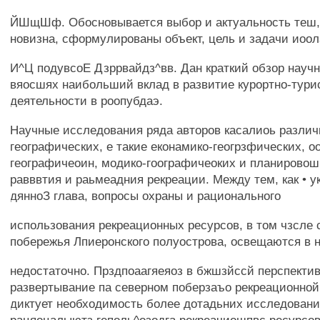
ЙШщШф. Обосновывается выбор и актуальность теш,
новизна, сформулированы объект, цель и задачи иоол
И^Ц подувсоЕ Дзррвайдз^вв. Дан краткий обзор научн
вяосшях наибольший вклад в развитие курортно-тури
деятельности в роопубдаэ.
Научные исследования ряда авторов касалиоь различ
географических, е такие еконамико-геогрзфических, 
географичеоин, модико-гоографичеоких и планировош
равввтия и раьмеадния рекреации. Между тем, как • ук
дянноЗ глава, вопросы охраны и рационального
использования рекреационных ресурсов, в том чзсле 
побережья Лпиеронского полуострова, освещаются в 
недостаточно. Прздпоаагяеяоз в бжшзйссй перспекти
развертывание па северном поберзаъо рекреационной
диктует необходимость более дотадьних исследовани