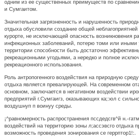
одним из ее существенных преимуществ по сравнени
и Сумгаитом.
Значительная загрязненность и нарушенность природ
отдыха обусловили создание общей неблагоприятней 
курорте, не исключающей опасность возникновения р
инфекционных заболеваний, потерю томи или иными
территории способности быть достаточно эффектив
рекреационными угодьями, а нередко и полное исключ
рекреационного использования.
Роль антропогенного воздействия на природную среду
отдыха является превалирующей. На современном ота
основном, заключается в негативном воздействии и
предприятий г.Сумгаигз, оказывающих ка;:юл с сильн
воздушнуп п воинуу среды.
¡^равномерность распространения пссдедсгв^й н.-гат
воздействий на территорию зоны л;ассэвсго отдыха 
возможность проведения зонирования се геррптор1!:.