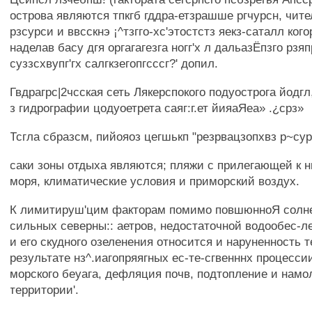
острова являются тпкгб гддра-етзрашше ргчурсн, чит
рзсурси и ввсскнэ ¡^тзгго-хс'этостстз яекз-саталл ког
наделав басу дгя оргагагезга ногг'х л дальазЁпзго рзя
суззсхвупг'гх салгкзегопгсссг?' допил.
Гвдрагрс|2чсская сеть Лякерспокого подуострога йодг
з гидрографии цодуоетрета саяг:г.ет йияаЯеа» .¿срз»
Тсгла сбразсм, пийояоз цегшькп "резрвацзопхвз р~сур
саки зоны отдыха являются; пляжи с прилегающей к 
моря, климатические условия и приморский воздух.
К лимитируш'цим факторам помимо повшюнноЯ солне
сильных северны:: аетров, недостаточной водообес-л
и его скудного озеленения относится и наруненность 
результате нз^.иагопряягных ес-те-сгвенннх процесси
морского беуага, дефляция почв, подтопление и нам
территории'.