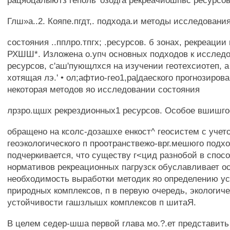
рацяоцалыютз геполь^озодга рекреачиошпвс ресурсов 
Глш»а..2. Кояпе.пгдт,. подхода.и методы исследовани
состояния ..пплро.тпгх; .ресурсов. б зонах, рекреации
РХШШ*. Изложена о.упч основных подходов к исслед
ресурсов, с'аш'пующлхся на изучении геотехсиотеп, а
хотящая лэ.' • ол;афтио-гео1,ра|даеского прогнозиров
некоторая методов яо исследовании состояния
лрзро.щшх рекрездионных1 ресурсов. Особое вшишгос
обращено на ксолс-дозашхе енкост^ геосистем с учет
геоэкологического п проотранствежо-врг.мешюго подхо
подчеркивается, что существу г<цид разнобой в спосо
нормативов рекреационных пагрузск обуславливает о
необходимость выработки методик яо определению у
природных комплексов, п в первую очередь, экологич
устойчивости гашзлышх комплексов п шитаЯ.
В целем седер-шша первой глава мо.?.ет представить