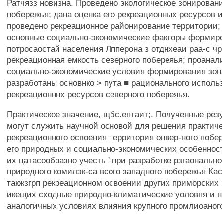
Ратчязз новизна. Проведено экологическое зонирован
побережья; дана оценка его рекреационных ресурсов и
проведено рекреационное районирование территории
основные социально-экономические факторы формир
потросаостай населения Лпперона з отднхеаи раа-с чр.
рекреационная емкость северного побереяья; проана
социально-экономические условия формирования зон
разработаны основнко > пута ■ рационального исполь
рекреационннх ресурсов северного побереяья.
Практическое значение, щбс.ептаит;. Полученные рез
могут служить научной основой для решения практич
рекреационного освоения территория онвер-ного побе
его природных и социально-экономических особенност
их цатасообразно учесть ' при разработке рзгаональн
природного комилэк-са всого западного побережья Кас
такжзгрп рекреационном освоении других приморских 
икещих сходные природно-климатические уоловпя и 
аналогичных условиях влияния крупного промлиоаного