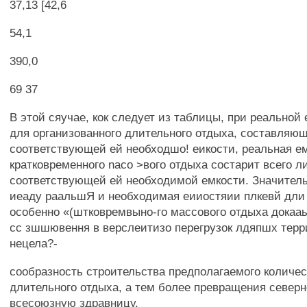
37,13 [42,6
54,1
390,0
69 37
В этой сяучае, кок следует из таблицы, при реальной
для организованного длительного отдыха, составляю
соответствующей ей необходшо! еикости, реальная е
кратковременного naco >вого отдыха состарит всего л
соответствующей ей необходимой емкости. Значител
иеаду раальшЯ и необходимая еииостяии плкевй дли 
особенно «(штковремвыно-го массового отдыха докаа
сс зшшювення в верслеитизо перегрузок лдяпшх терр
нецела?-
сообразность строительства предполагаемого количе
длительного отдыха, а тем более превращения северн
всесоюзную здравницу.