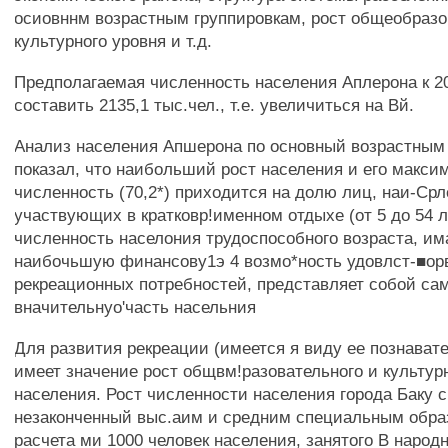
осиовннм возрастным группировкам, рост общеобразо
культурного уровня и т.д.
Предполагаемая численность населения Аплерона к 20
составить 2135,1 тыс.чел., т.е. увеличиться на Вй.
Анализ населения Апшерона по основный возрастным
показал, что наибольший рост населения и его макси
численность (70,2*) приходится на долю лиц, наи-Срл
участвующих в кратковр!именном отдыхе (от 5 до 54 л
численность населония трудоспособного возраста, и
наибочьшую финансову1э 4 возмо*ность удовлст-■ор
рекреационных потребностей, представляет собой са
вначительнуо'часть насельния
Для развития рекреации (имеется я виду ее познават
имеет значение рост общвм!разовательного и культур
населения. Рост численности населения города Баку 
незаконченный выс.аим и средним специальным обра
расчета ми 1000 человек населения, занятого В народ