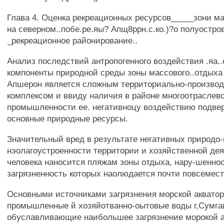
Глава 4. Оценка рекреационных ресурсов_____зони ма
на северном..побе.ре.яы? Апщ8ррн.с.ко.)?о полуостров
_рекреационное районирование..
Анализ последствий антропогенного воздействия .яа.
компоненты природной среды зоны массового..отды
Апшерон является сложным территориально-производ
комплексом и ввиду наличия в районе многоотраслево
промышленности ее. негативноцу воздействию подве
основные природные ресурсы.
Значительный вред в результате негативных природо
нэолагоустроенности территории и хозяйственной де
человека наносится пляжам зоны отдыха, нару-шеннос
загрязненность которых наолюдается почти повсемест
Основными источниками загрязнения морской аквато
промышленные й хозяйотванно-оытовые воды г,Сумга
обуславливающие наибольшее загрязнение морокой а