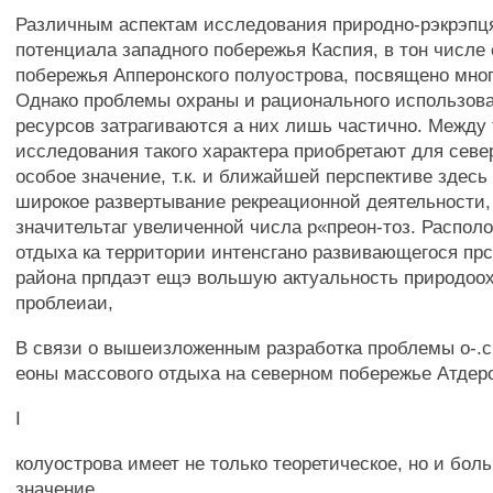
Различным аспектам исследования природно-рэкрэпц
потенциала западного побережья Каспия, в тон числе 
побережья Апперонского полуострова, посвящено мног
Однако проблемы охраны и рационального использов
ресурсов затрагиваются а них лишь частично. Между
исследования такого характера приобретают для севе
особое значение, т.к. и ближайшей перспективе здесь
широкое развертывание рекреационной деятельности, 
значительтаг увеличенной числа р«преон-тоз. Распол
отдыха ка территории интенсгано развивающегося прс
района прпдаэт ещэ вольшую актуальность природоо
проблеиаи,
В связи о вышеизложенным разработка проблемы о-.
еоны массового отдыха на северном побережье Атдер
I
колуострова имеет не только теоретическое, но и бол
значение.