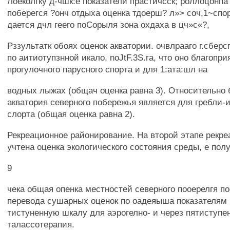
Лоеколгку д-чшк:е показатели прастичсск; роллоцонпа
поберегся ?онч отдыха оценка тдоерш? л»> соч,1~спо
дается дчл геего поСорыля зона охдаха в цч»с«?,
Рззультатк обоях оценок акватории. очвлрааго г.сбер
по аитиотупзнной икало, noJtF.3S.ra, что оно благопри
прогулочного парусного спорта и для 1:ата:шл на
водных лыжах (общач оценка равна 3). Относительно 
акватория северного побережья является для гребли-
слорта (общая оценка равна 2).
Рекреационное районирование. На второй этапе рекр
учтена оценка экологического состояния среды, е полу
9
чека общая опенка местностей северного пооерелгя п
перевода сушарных оценок по оадеяыша показателям 
тистуненную шкалу для аэрогелно- и через пятиступе
талассотерапия.