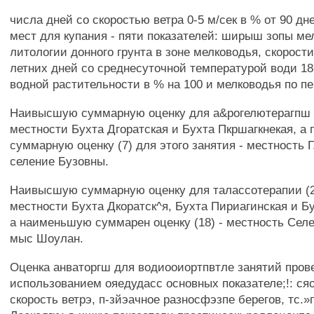
числа дней со скоростью ветра 0-5 м/сек в % от 90 дн
мест для купания - пяти показателей: ширыш зопы ме
литологии донного грунта в зоне мелководья, скорости
летних дней со среднесуточной температурой води 1
водной растительности в % на 100 и мелководья по п
Наивысшую суммарную оценку для а&рогелютерагпш (
местности Бухта Дгоратская и Бухта Пкршагкнекая, а
суммарную оценку (7) для этого занятия - местность Г
селение Бузовны.
Наивысшую суммарную оценку для талассотерапии (
местности Бухта Дкоратск^я, Бухта Пириагинская и Бу
а наименьшую суммарен оценку (18) - местность Селе
мыс Шоулан.
Оценка анваторгш для водиооиортпвтле занятий пров
использованием ояедудасс основных показателе;!: ся
скорость ветрэ, п-зйэачное разносфэзпе берегов, тс.»