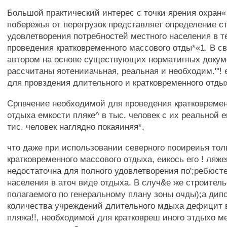
Большой практический интерес с точки ярения охран«
побережья от перегрузок представляет определение с
удовлетворения потребностей местного населения в т
проведения кратковременного массового отды*«1. В св
автором на основе существующих норматигных доку
рассчитаны яотенииачьная, реальная и необходим."'!
для провздения длительного и кратковременного отды
Српвчение необходимой для проведения кратковремен
отдыха емкости пляке^ в тыс. человек с их реальной 
тис. человек наглядно покаяиняя*,
что даже при использовании северного пооиреиья тол
кратковременного массового отдыха, еикось его ! ляже
недостаточна для полного удовлетворения по';ребюст
населения в аточ виде отдыха. В случ&е же строительс
полагаемого по генеральному плану зоны очды);а дип
количества учреждений длительного мдыха дефицит 
пляжа!!, необходимой для кратковреш иного этдыхо м