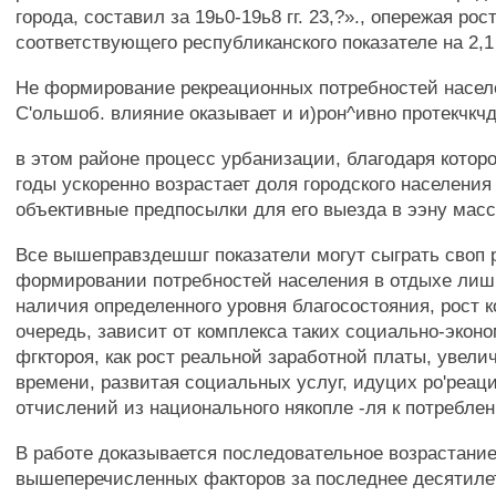
города, составил за 19ь0-19ь8 гг. 23,?»., опережая рос
соответствующего республиканского показателе на 2,1
Не формирование рекреационных потребностей насе
С'ольшоб. влияние оказывает и и)рон^ивно протекчкч
в этом районе процесс урбанизации, благодаря котор
годы ускоренно возрастает доля городского населения
объективные предпосылки для его выезда в ээну масс
Все вышеправздешшг показатели могут сыграть своп 
формировании потребностей населения в отдыхе лиш
наличия определенного уровня благосостояния, рост к
очередь, зависит от комплекса таких социально-экон
фгктороя, как рост реальной заработной платы, увели
времени, развитая социальных услуг, идуцих ро'реац
отчислений из национального някопле -ля к потреблени
В работе доказывается последовательное возрастание
вышеперечисленных факторов за последнее десятиле