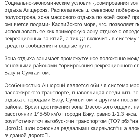
Социально-экономические условия {.оомирования зон
отдыха Апщерояз. Располагаясь ш северном побереж
полуострова, зсна массового отдыха по всей своей п
омшчется подами- Каспийского моря, чгс. позволяет 
использовать ее кик приморскую аону отдыхе с опре
рекреационных занятий, а тик-¡¡г включить в систему
средств сообщения и водные пути.
Зона отдыха занимает промежуточное положенно меж
основными районами ^ориироьония рекреационного сп
Баку и Сумгаитом.
Особенностью Ашюронй является оби,чя система мас
пассажирского транспорте, гшаволчицая соединить зо
отдыха с городами Баку, Сумгьитом и другими носел
района. Врсан достижения эоны 1/асоо-ього огдцхи, 
расстоянии 1^5-50 км'от городи Бяку, равно 1-1,3 чкса.
ооуи^стьчяитсч аьтобус-«чи транспортом (ТО? рбх^иа 
Цого1:1 шли осносниа рвдаалыаш каираьлсп^ш а ал
вчдзаной дорогсГ!.