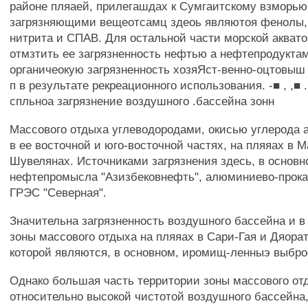
районе пляаей, прилегашдах к Сумгаитскому взморь
загрязняющими вещеотсамц здеоь являютоя фенолы,
нитрита и СПАВ. Для остальной части морской акват
отмзтить ее загрязненность нефтью а нефтепродуктам
органичеокую загрязненность хозяЯст-венно-оцтовыш
п в результате рекреационного использования. -■ , ,■ .
спльноа загрязнение воздушного .бассейна зонн
Массового отдыха углеводородами, окисью углерода 
в ее восточной и юго-восточной частях, на пляяах в 
Шувелянах. Источниками загрязнения здесь, в основн
нефтепромысла "Азизбековнефть", алюминиево-прока
ГРЭС "Северная".
Значительна загрязненность воздушного бассейна и в
зоны массового отдыха на пляяах в Сари-Гая и Дяора
которой являются, в основном, иромищ-ленныэ выбро
Однако большая часть территории зоны массового от
относительно высокой чистотой воздушного бассейна,