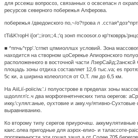
для рссежш вопросоз, связанных о освсепасн л охра
ресурсов северного побережья Алферова.
побережья /дведоиского по,~/о?трова л .сстая^доз^пр
tTi&K'ropH i[or';;iron;;4.;'q зонп mcoosor.o кр'тковррь'рнц
■ ^ппчь^грр'.'сгпкп цпмиоллшх условий. Зона массово
находится на створном цоСерекье Апиоронского полуо
расположенного в восточной части ЛзерСайд;2ансксй 
плоцадь зоны отдиха составляет 12,6 тыс.va; es прот
5с ки, а ширина колеолэтся от О,Т. лм до 6,5 км.
На AiiLií-poiiciw.'.i полуострове в пределах зоны масс
шдоллгл'с.ч два морфогенетнческих типа оерегов: аС
икку.\:улял:аные, оухтовие и акку.чу/ятивно-Сухтовые
выравниванию.
Ко второму типу серегов приурочеш. аккумулятивные
каис.олеа пригодные для аэрох-елио- и талассоте-paic
протяженности эти гошкл зашп.а.от Солее 70$ берегов