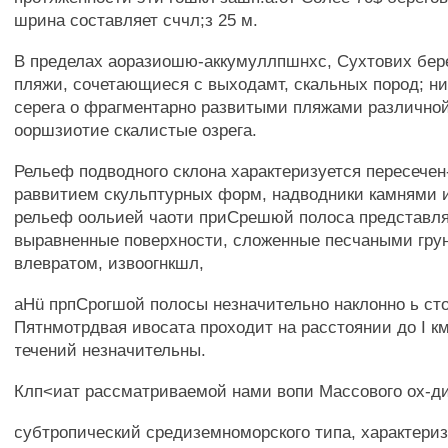
шрина составляет сччл;з 25 м.
В пределах аоразиошю-аккумуллпшнхс, Сухтових бер
пляжи, сочетающиеся с выходамт, скальных пород; н
cepera о фрагментарно развитыми пляжами различно
ооршзиотие скалистые озрега.
Рельеф подводного склона характеризуется пересечен
раввитием скульптурных форм, надводники камнями 
рельеф оольией чаоти приСрешюй полоса представля
выравненные поверхности, сложенные песчаными гру
влевратом, извоогнкшл,
aHü прпСрогшой полосы незначительно наклонно ь сто
Пятнмотрдвая ивосата проходит на расстоянии до I км
течений незначительны.
Клп<иат рассматриваемой нами вопи Массового ох-ди
субтропический средиземноморского типа, характери