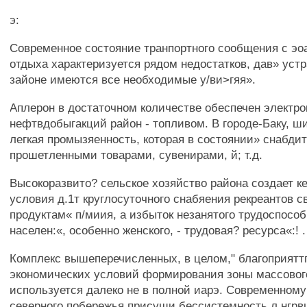
э:
Современное состояние транпортного сообщения с эо
отдыха характеризуется рядом недостатков, дав» уст
зайоне имеются все необходимые у/ви>гяя».
Аплерон в достаточном количестве обеспечен электрок
нефтвдобыгакций район - топливом. В городе-Баку, ш
легкая промызяенность, которая в состоянии» снабдит
прошетленными товарами, сувенирами, й; т.д.
Высокоразвито? сельское хозяйство района создает к
условия д.1т круглосуточного снабяения рекреантов 
продуктам« п/миия, а избыток незанятого трудоспособ
населен:«, особенно женского, - трудовая? ресурса«:! .
Комплекс вышеперечисленных, в целом," благоприятт
экономических условий формирования зоны массовог
используется далеко не в полной иарэ. Современному
северного побережья присущи бессистемность л нгрв