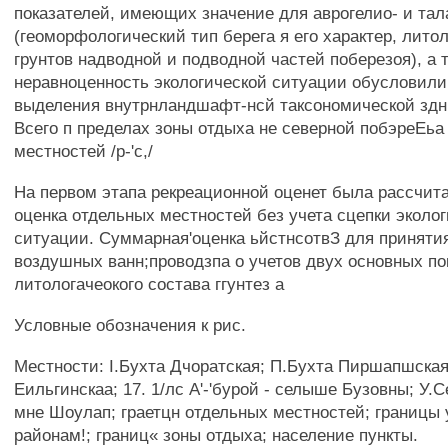
показателей, имеющих значение для аврогелио- и та
(геоморфологический тип берега я его характер, лито
грунтов надводной и подводной частей поберезоя), а 
неравноценность экологической ситуации обусловил
выделения внутрнландшафт-нсй таксономической здн
Всего п пределах зоны отдыха не северной побэреЕьа
местностей /р-'с,/
На первом этапа рекреационной оценет была рассчит
оценка отдельных местностей без учета сцепки эколо
ситуации. Суммарная'оценка ьйстнсотвЗ для приняти
воздушных ванн;проводзпа о учетов двух основных по
литологачеокого состава ггунтез а
Условные обозначения к рис.
Местности: I.Бухта Дчоратская; П.Бухта Пиршапшская
Еильгинскаа; 17. 1/лс А'-'бурой - селыше Бузовны; У.
мне Шоулап; граетцн отдельных местностей; границы у
районам!; границ« зоны отдыха; население пункты.