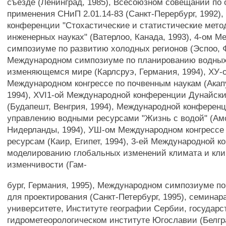
съезде (Ленинград, 1985), Всесоюзном совещании по
применения СНиП 2.01.14-83 (Санкт-Перербург, 1992)
конференции "Стохастические и статистические мето
инженерных науках" (Ватерлоо, Канада, 1993), 4-ом 
симпозиуме по развитию холодных регионов (Эспоо, 
Международном симпозиуме по планированию водных
изменяющемся мире (Карлсруэ, Германия, 1994), ХУ-
Международном конгрессе по почвенным наукам (Акап
1994), XVI1-ой Международной конференции Дунайски
(Будапешт, Венгрия, 1994), Международной конферен
управлению водными ресурсами "Жизнь с водой" (Ам
Нидерланды, 1994), УШ-ом Международном конгрессе
ресурсам (Каир, Египет, 1994), 3-ей Международной 
моделированию глобальных изменений климата и кл
изменчивости (Гам-
бург, Германия, 1995), Международном симпозиуме по
для проектирования (Санкт-Петербург, 1995), семинар
университете, Институте географии Сербии, государ
гидрометеорологическом институте Югославии (Белгр