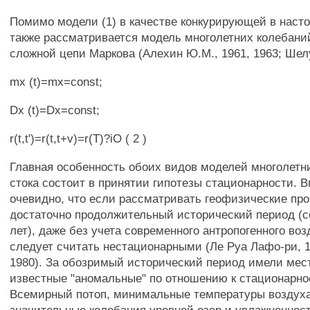
Помимо модели (1) в качестве конкурирующей в наст
также рассматривается модель многолетних колебаний
сложной цепи Маркова (Алехин Ю.М., 1961, 1963; Шелут
mx (t)=mx=const;
Dx (t)=Dx=const;
r(t,t')=r(t,t+v)=r(T)?iO ( 2 )
Главная особенность обоих видов моделей многолетн
стока состоит в принятии гипотезы стационарности. В
очевидно, что если рассматривать геофизические пр
достаточно продолжительный исторический период (с
лет), даже без учета современного антропогенного воз
следует считать нестационарными (Ле Руа Лафо-ри, 1
1980). За обозримый исторический период имели мес
известные "аномальные" по отношению к стационарно
Всемирный потоп, минимальные температуры воздуха