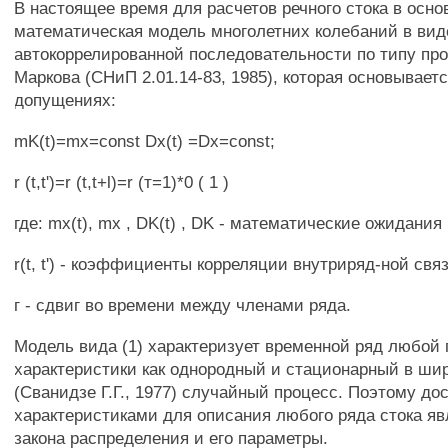
В настоящее время для расчетов речного стока в осн
математическая модель многолетних колебаний в вид
автокоррелированной последовательности по типу пр
Маркова (СНиП 2.01.14-83, 1985), которая основывае
допущениях:
mK(t)=mx=const Dx(t) =Dx=const;
r (t,t')=r (t,t+l)=r (т=1)*0 ( 1 )
где: mx(t), mx , DK(t) , DK - математические ожидания
r(t, t') - коэффициенты корреляции внутриряд-ной свя
г - сдвиг во времени между членами ряда.
Модель вида (1) характеризует временной ряд любой 
характеристики как однородный и стационарный в ш
(Сванидзе Г.Г., 1977) случайный процесс. Поэтому д
характеристиками для описания любого ряда стока я
закона распределения и его параметры.