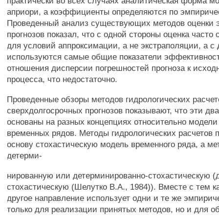
практически во всех случаях аналитическая форма м
априори, а коэффициенты определяются по эмпириче
Проведенный анализ существующих методов оценки 
прогнозов показал, что с одной стороны оценка часто
для условий аппроксимации, а не экстраполяции, а с 
используются самые общие показатели эффективнос
отношения дисперсии погрешностей прогноза к исход
процесса, что недостаточно.
Проведенные обзоры методов гидрологических расчет
сверхдолгосрочных прогнозов показывают, что эти дв
основаны на разных концепциях относительно модели
временных рядов. Методы гидрологических расчетов 
основу стохастическую модель временного ряда, а ме
детерми-
нированную или детерминированно-стохастическую (
стохастическую (Шелутко В.А., 1984)). Вместе с тем ка
другое направление использует одни и те же эмпирич
только для реализации принятых методов, но и для о