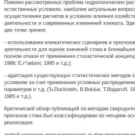
Помимо рассмотренных проблем гидрологических рас
естественных условиях, наиболее актуальным вопрос
осуществление расчетов в условиях влияния хозяйст
деятельности и современных изменений климата. Зде
две точки зрения:
- использование климатических сценариев и прогнозо
деятельности для оценок значений стока в ближайшие
полном отказе от применения стохастической концепц
1986; Е.г^акЫлг, 1995 и т.д.);
- адаптация существующих статистических методов
условиям за счет применения условных распределени
параметров и т.д. (Ъ.Duckstein, В.ВоЬЬе, Т.ВодагсИ, 1
1985 и т.д.).
Критический обзор публикаций по методам сверхдол
прогнозов стока был классифицирован по четырем ос
реализации
любой методики прогнозирования: выбор прогнозиру