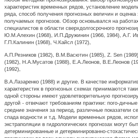
характеристик временных рядов, установление модел
ряда, способ получения прогнозных величин и оценк
получаемых прогнозов. Обзор основывался на работа
специалистов в области сверхдолгосрочного прогнози
Ю.М.Алехин (1968), И.П.Дружинин (1966, 1984), А.Г. И
Г.П.Калинин (1968), Ч.Кайсл (1972),
A.П.Резников (1982), В.М.Васютин (1985), Z. Sen (1989
(1982), Н.А.Мусатов (1988), Е.А.Леонов, В.Е.Леонов (1
(1992),
B.А.Лазаренко (1988) и другие. В качестве информати
характеристик в прогнозных схемах принимаются таки
одной стороны имеют удовлетворительную прогнозиру
другой - отвечают требованиям практики: пого-дичны
средние значения за период, различные показатели с
спада водности и т.д. Модели временных рядов, исп
экстраполяции в гидрологических прогнозах могут быт
детерминированные и детерминированно-стохастичес