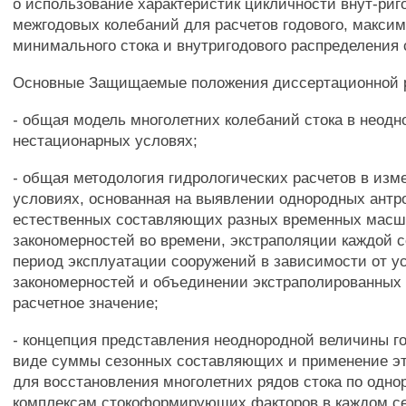
о использование характеристик цикличности внут-риг
межгодовых колебаний для расчетов годового, максим
минимального стока и внутригодового распределения 
Основные Защищаемые положения диссертационной 
- общая модель многолетних колебаний стока в неодн
нестационарных условях;
- общая методология гидрологических расчетов в из
условиях, основанная на выявлении однородных антр
естественных составляющих разных временных масшт
закономерностей во времени, экстраполяции каждой 
период эксплуатации сооружений в зависимости от у
закономерностей и объединении экстраполированных 
расчетное значение;
- концепция представления неоднородной величины го
виде суммы сезонных составляющих и применение э
для восстановления многолетних рядов стока по одн
комплексам стокоформирующих факторов в каждом се