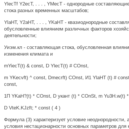
YlecTf Y2ecT, . . . , YMecT - однородные составляющи
стока разных временных масштабов;
YlaHT, Y2aHT, . . . , YKaHT - квазиоднородные состав
обусловленные влиянием различных факторов хозяй
деятельности;
Уиэм.кл - составляющая стока, обусловленная влиян
изменения климата и
mYiecT(t) & const, D YlecT(t) # COnst,
m YKecvft) ^ const, Dmecrft) COnst, И1 YlaHT (t) # const
const,
1П YKaH?(t) * COnst, D укант (t) * COnSt, m Yu3H.w(t) *
D VteK.KJzft; * const ( 4 )
Формула (3) характеризует условие неоднородности, а
условия нестационарности основных параметров для 