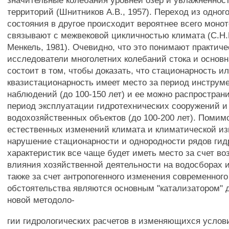
значительные колебания уровней озер и увлажненно
территорий (Шнитников A.B., 1957). Переход из одног
состояния в другое происходит вероятнее всего монот
связывают с межвековой цикличностью климата (С.Н.
Менкель, 1981). Очевидно, что это понимают практиче
исследователи многолетних колебаний стока и основ
состоит в том, чтобы доказать, что стационарность и
квазистационарность имеет место за период инструм
наблюдений (до 100-150 лет) и ее можно распростран
период эксплуатации гидротехнических сооружений и
водохозяйственных объектов (до 100-200 лет). Помим
естественных изменений климата и климатической и
нарушение стационарности и однородности рядов гид
характеристик все чаще будет иметь место за счет в
влияния хозяйственной деятельности на водосборах и 
также за счет антропогенного изменения современного
обстоятельства являются основным "катализатором" 
новой методоло-
гии гидрологических расчетов в изменяющихся услови