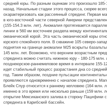
средней юры. По разным оценкам это произошло 185-
назад. Начальные стадии этого процесса, скорее всег
охарактеризовать как рассеянный спрединг. Первая м
в юго-восточной части северной Америки представле
(155-154.3 млн. лет). Аномалия протягивается паралл
линии в 560 км восточнее раздела между континентал
океанической корой. Эта часть океанической коры отно
юрского спокойного поля. В скважине 105 северо-запа
поднятия на границе аномалии М25 вскрыты базальты 
145 млн. лет. Возможно, что верхним возрастным пре
спрединга можно считать нижнюю юру - 180-175 млн. л
позднеюрское-раннемеловое время в интервале 155-12
идет стабильный процесс разрастания дна со средней
год. Таким образом, поздние пульсации континенталь
проявляются одновременно с началом спрединга. Маг
Блейк Спур относится к раннему келловею (164 млн. л
именно в это время или несколько раньше (159 млн. 
открытие Мексиканского залива в сторону Пацифики 
спрединга в Карибский бассейн.