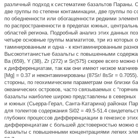
различный подход к систематике базальтов Параны. 
две группы по степени контаминации, две группы по
по обедненности или обогащенности редкими элемент
по распространенности в пределах южных, центральн
областей региона. Подробный анализ этих данных по
четыре основные группы магматитов, три из которых о
таминированным и одна - к контаминированным разно
Высокотитанистые базальты с повышенными содержан
Ва (659), Y (38), Zr (272) и Sr(575) скорее всего можн
к дифференциатам, так как они имеют низкое магние
[Mg] = 0.37 и неконтаминированы (87Sr/ 8sSr = 0.7055)
стороны, по геохимическим параметрам они близки б
океанических островов, часто связываемых с "горячи
базальты наиболее широко представлены в северных
и южных (Сьерра-Герал, Санта-Катарина) районах Па
для толеитов содержания Si02 = 49.5-51.4 свидетельс
глубоких процессов дифференциации в генезисе этих
дифференциатам с большей достоверностью можно о
базальты с повышенными концентрациями легких элем