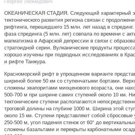
Георгий Леонидович
ОКЕАНИЧЕСКАЯ СТАДИЯ. Следующий характерный э
тектонического развития региона связан с продолжени
рифтинга, перешедшего 15 млн. лет назад в спрединг.
фаза спрединга (5 млн. лет) совпала по времени с ак
магматизма в Афарской депрессии в связи с образов
стратоидной серии. Вулканические продукты процесс
хорошо изучены при подводных исследованиях в Кра
и рифте Танжура.
Красноморский рифт в упрощенном варианте представ
шириной более 50 км со ступенчатыми бортами. Верх
сложены эвапоритами миоценового возраста, они нах
500-700 м при ширине самих ступеней около 10 км. Н
тектонические ступени располагаются непосредственн
троговой долины на глубине 1000 м. Ширина этой сту
около 15 км. Ступени представляют собой сбросовые
250-500 м, угол падения стенок от 60° до вертикальны
сложены базальтами и перекрыты карбонатными оса