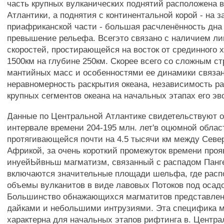
часть крупных вулканических поднятий расположена в
Атлантики, а поднятия с континентальной корой - на з
приафриканской части - большая расчленённость дна
превышение рельефа. Всегэто связано с наличием л
скоростей, простирающейся на восток от срединного х
1500км на глубине 250км. Скорее всего со сложным с
мантийных масс и особенностями ее динамики связа
неравномерность раскрытия океана, независимость р
крупных сегментов океана на начальных этапах его э
Данные по Центральной Атлантике свидетельствуют о 
интервале времени 204-195 млн. лет'в оцюмной облас
протягивающейся почти на 4.5 тысячи км между Севе
Африкой, за очень короткий промежуток времени про
инуейЬйвньш магматизм, связанный с распадом Панг
включаются значительные площади шельфа, где рас
объемы вулканитов в виде лавовых Потоков под осад
Большинство обнажающихся магматитов представле
дайками и небольшими интрузиями. Эта специфика 
характерна для начальных этапов рифтинга в. Центра