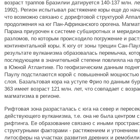
возраст траппов Бразилии датируется 140-137 млн. лет 
1992). Регион испытывал растяжение коры еще до нач
что возможно связано с дорифтовой структурой Аппал
продолжения на юг Пан-Африканского орогена. Магма
Парана приурочен к системе субширотных и меридио
разломов, по которым происходило погружение и рас
континентальной коры. К югу от зоны трещин Сан-Пау
результате вулканизма образовалась перемычка, кото
последующем в значительной степени повлияла на пр
в Южной Атлантике. По геофизическим данным подня
Паулу подстилаются корой с повышенной мощностью 
слоя. Базальтовая кора на уступе Фрио по данным бу
363 имеет возраст 121 млн. лет, что совпадает с возр
магматизма в регионе.
Рифтовая зона разрасталась с юга на север и пересе
действующего вулканизма, т.е. она не была центром 
рифтинга. Ее образование связано с иными простран
структурными факторами - растяжением и утонением 
литосферы на участках развития древних и ремобил