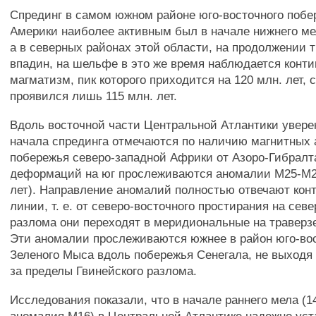
Спрединг в самом южном районе юго-восточного поб
Америки наиболее активным был в начале нижнего мел
а в северных районах этой области, на продолжении 
впадин, на шельфе в это же время наблюдается конт
магматизм, пик которого приходится на 120 млн. лет, 
проявился лишь 115 млн. лет.
Вдоль восточной части Центральной Атлантики увер
начала спрединга отмечаются по наличию магнитных
побережья северо-западной Африки от Азоро-Гибралт
деформаций на юг прослеживаются аномалии М25-М2 
лет). Направление аномалий полностью отвечают кон
линии, т. е. от северо-восточного простирания на севе
разлома они переходят в меридиональные на траверз
Эти аномалии прослеживаются южнее в район юго-во
Зеленого Мыса вдоль побережья Сенегала, не выходя
за пределы Гвинейского разлома.
Исследования показали, что в начале раннего мела (14