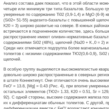
Анализ состава даек показал, что в этой области мож
четыре или минимум три типа базальтов. Большую гр
умеренные по содержанию Ti02 (0,9-1,4) и MgO (6-9) 
(Si02= 51-55) андезито-базальты с повышенной щелоч
К20 = 3) широко развитые на севере. В южных района
встречаются в подчиненном количестве, здесь больш
распространение имеют оливин-нормативные базальт
содержаниями Si02 (48%), щелочей (Na20 + К.,0 = 2) и 
Среди них отмечается подгруппа более магнезиальных
толеитов с низкими содержаниями ТЮ2(0,6-0,9), Si02 (
щелочей.
В особую группу выделяются высокожелезистые квар
довольно широко распространенные в северных регион
в штате Коннектикут. Они отличаются очень высоким
FeO' = 13.8, [Mg] = 0.43 (Рис. 4), при вполне умеренн
остальных элементов (ТЮ2= 1.33, К20 = 0.51, Sr = 129,
92). С одной стороны, высокие содержания железа по
их к дифференциатам обычных толеитов. С другой, п
дифференциации вместе с FeO' возрастают концентр