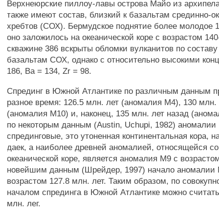
Верхнеюрские пиллоу-лавы острова Майо из архипела
также имеют состав, близкий к базальтам срединно-о
хребтов (СОХ). Бермудское поднятие более молодое 11
оно заложилось на океанической коре с возрастом 140-
скважине 386 вскрыты обломки вулканитов по составу
базальтам СОХ, однако с относительно высокими кон
186, Ва = 134, Zr = 98.
Спрединг в Южной Атлантике по различным данным п
разное время: 126.5 млн. лет (аномалия М4), 130 млн. 
(аномалия М10) и, наконец, 135 млн. лет назад (аном
по некоторым данным (Austin, Uchupi, 1982) аномалии
спрединговые, это утоненная континентальная кора, 
даек, а наиболее древней аномалией, относящейся со
океанической коре, является аномалия М9 с возрастом
новейшим данным (Шрейдер, 1997) начало аномалии 
возрастом 127.8 млн. лет. Таким образом, по совокуп
началом спрединга в Южной Атлантике можно считать
млн. лег.