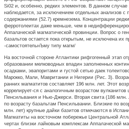
Si02 и, особенно, редких элементов. В данном случае 
наблюдается, за исключением отдельных анализов с
содержаниями (52.7) кремнезема. Концентрации редк
ферротолеитах даже меньше, чем в недифференциро
Аппалаческой магматической провинции. Вопрос о ген
базальтов остается пока открытым, не исключена их 
-самостоятельнЪму типу магм/
На восточной стороне Атлантики рифгогенный этап от
образовании мелководных впадин заполненных конти
осадками, эвапоритами и густой сетью даек толеитово
Марокко, Мали, Мавритании и Нигерии (Рис. 3). Возр
ранних магматитов составляет 196 млн. лет. Этот воз
коррелирует-ся с аналогичным возрастом вулканитов
Пенсильвания и Нью-Джерси. Вторая свита (186 млн. 
по возрасту базальтам Пенсильвании. Близкие по воз
млн. лет) крупные дайки базитов отмечаются в Испан
Магматиты на восточном побережье Центральной Атл
чертах близки лайковым комплексам Аппалаческой м