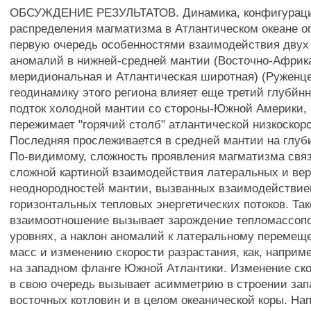
ОБСУЖДЕНИЕ РЕЗУЛЬТАТОВ. Динамика, конфигураци
распределения магматизма в Атлантическом океане о
первую очередь особенностями взаимодействия двух
аномалий в нижней-средней мантии (Восточно-Африк
меридиональная и Атлантическая широтная) (Руженцев
геодинамику этого региона влияет еще третий глубйн
подток холодной мантии со стороны-Южной Америки, 
пережимает "горячий столб" атлантической низкоскор
Последняя прослеживается в средней мантии на глуби
По-видимому, сложность проявления магматизма связ
сложной картиной взаимодействия латеральных и ве
неоднородностей мантии, вызванных взаимодействие
горизонтальных тепловых энергетических потоков. Так
взаимоотношение вызывает зарождение тепломассопо
уровнях, а наклон аномалий к латеральному перемещ
масс и изменению скорости разрастания, как, наприм
на западном фланге Южной Атлантики. Изменение ско
в свою очередь вызывает асимметрию в строении зап
восточных котловин и в целом океанической коры. Н