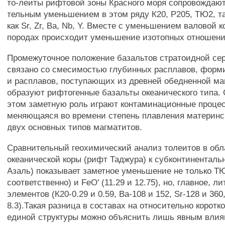
то-леиты рифтовой зоны Красного моря сопровождаю
тельным уменьшением в этом ряду К20, Р205, ТЮ2, т
как Sr, Zr, Ва, Nb, Y. Вместе с уменьшением валовой 
породах происходит уменьшение изотопных отношений
Промежуточное положение базальтов стратоидной сер
связано со смесимостью глубинных расплавов, фор
и расплавов, поступающих из древней обедненной ма
образуют рифтогенные базальты океанического типа. 
этом заметную роль играют контаминационные процес
меняющаяся во времени степень плавления материнс
двух основных типов магматитов.
Сравнительный геохимический анализ толеитов в обл
океанической коры (рифт Таджура) к субконтиненталь
Азаль) показывает заметное уменьшение не только ТЮ2
соответственно) и FeO' (11.29 и 12.75), но, главное, 
элементов (К20-0.29 и 0.59, Ва-108 и 152, Sr-128 и 360
8.3).Такая разница в составах на относительно корот
единой структуры можно объяснить лишь явным вли