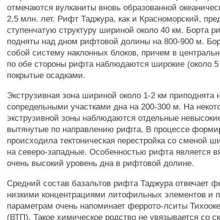
отмечаются вулканиты вновь образованной океаническ
2.5 млн. лет. Рифт Таджура, как и Красноморский, пр
ступенчатую структуру шириной около 40 км. Борта 
подняты над дном рифтовой долины на 800-900 м. Бо
собой систему наклонных блоков, причем в центральн
по обе стороны рифта наблюдаются широкие (около 5
покрытые осадками.
Экструзивная зона шириной около 1-2 км приподнята 
сопредельными участками дна на 200-300 м. На некот
экструзивной зоны наблюдаются отдельные невысокие
вытянутые по направлению рифта, В процессе форми
происходила тектоническая перестройка со сменой ш
на северо-западные. Особенностью рифта является в
очень высокий уровень дна в рифтовой долине.
Средний состав базальтов рифта Таджура отвечает ф
низкими концентрациями литофильных элементов и п
параметрам очень напоминает феррото-лситы Тихооке
(ВТП), Такое химическое родство не увязывается со с