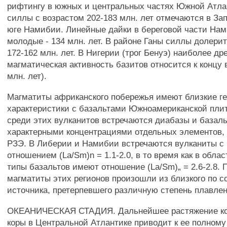
рифтингу в южных и центральных частях Южной Атла
силлы с возрастом 202-183 млн. лет отмечаются в За
юге Намибии. Линейные дайки в береговой части На
молодые - 134 млн. лет. В районе Ганы силлы долери
172-162 млн. лет. В Нигерии (трог Бенуэ) наиболее др
магматическая активность базитов относится к концу
млн. лет).
Магматиты африканского побережья имеют близкие г
характеристики с базальтами Южноамериканской плиты
среди этих вулканитов встречаются диабазы и базаль
характерными концентрациями отдельных элементов,
РЗЭ. В Либерии и Намибии встречаются вулканиты с
отношением (La/Sm)n = 1.1-2.0, в то время как в обла
типы базальтов имеют отношение (La/Sm)„ = 2.6-2.8.
магматиты этих регионов произошли из близкого по с
источника, претерпевшего различную степень плавлен
ОКЕАНИЧЕСКАЯ СТАДИЯ. Дальнейшее растяжение ко
коры в Центральной Атлантике приводит к ее полному