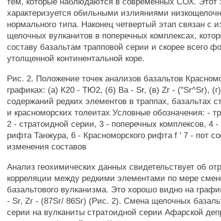
тем, которые наблюдаются в современных СОХ. Этот 
характеризуется обильными излияниями низкощелоч
нормального типа. Наконец четвертый этап связан с 
щелочных вулканитов в поперечных комплексах, котор
составу базальтам трапповой серии и скорее всего ф
утолщенной континентальной коре.
Рис. 2. Положение точек анализов базальтов Красномо
графиках: (а) К20 - ТЮ2, (б) Ва - Sr, (в) Zr - ("Sr^Sr), (
содержаний редких элементов в траппах, базальтах с
и красноморских толеитах Условные обозначения: - т
2 - стратоидной серии, 3 - поперечных комплексов, 4 -
рифта Танжура, 6 - Красноморского рифта f ' 7 - пот со
изменения составов
Анализ геохимических данных свидетельствует об от
корреляции между редкими элементами по мере смен
базальтового вулканизма. Это хорошо видно на графи
- Sr, Zr - (87Sr/ 86Sr) (Рис. 2). Смена щелочных базал
серии на вулканиты стратоидной серии Афарской деп