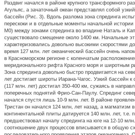
Раздвиг начался в районе крупного трансформного ра
Агульяс, а зачаточный океан представлял собой узки
бассейн (Рис. 3). Вдоль разлома зона спрединга исп
перескоки и в отдельные моменты начальной истории
М0) между зонами спрединга во впадине Наталь и Ка
существовало смещение около 1400 км. Начальные эт
характеризовались довольно высокими скоростями до'2
время 127 млн. лет океанический бассейн очень нап
в Красноморском регионе с коленчатым расположени
меридионального рифта Красного моря и широтным р
Зона спрединга довольно быстро продвигается на севе
лет достигает широты Иарана-Чагос. Узкий бассейн к 
(117 млн. лет) достигал 350-400 км, сужаясь в направ
поперечных поднятий Фрио-Сан-Паулу. Спрединг севе
начался спустя лишь 10-9 млн. лет. В районе проявл
Тристан он начался 124 млн, лет назад, а магматизм в
континентальной плиты датируется 140 млн. лет, т.е.
предшествовал началу спрединга на юге на 12-10 млн.
соотношение двух процессов вписывается в общую с
последовательного проявления этапов океаногенеза. 