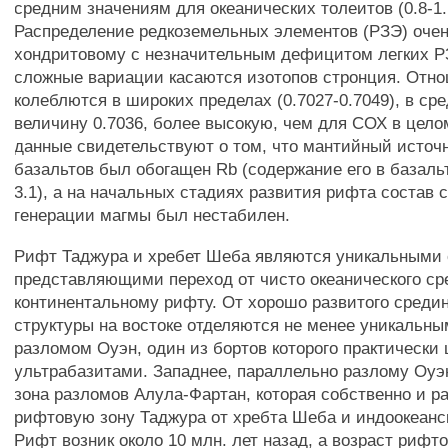
средним значениям для океанических толеитов (0.8-1.
Распределение редкоземельных элементов (РЗЭ) очен
хондритовому с незначительным дефицитом легких Р
сложные вариации касаются изотопов стронция. Отно
колеблются в широких пределах (0.7027-0.7049), в ср
величину 0.7036, более высокую, чем для СОХ в целом
данные свидетельствуют о том, что мантийный источ
базальтов был обогащен Rb (содержание его в базаль
3.1), а на начальных стадиях развития рифта состав 
генерации магмы был нестабилен.
Рифт Таджура и хребет Шеба являются уникальными 
представляющими переход от чисто океанического сре
континентальному рифту. От хорошо развитого средин
структуры на востоке отделяются не менее уникаль
разломом Оуэн, один из бортов которого практически
ультрабазитами. Западнее, параллельно разлому Оуэ
зона разломов Алула-Фартан, которая собственно и р
рифтовую зону Таджура от хребта Шеба и индоокеанск
Рифт возник около 10 млн. лет назад, а возраст рифт