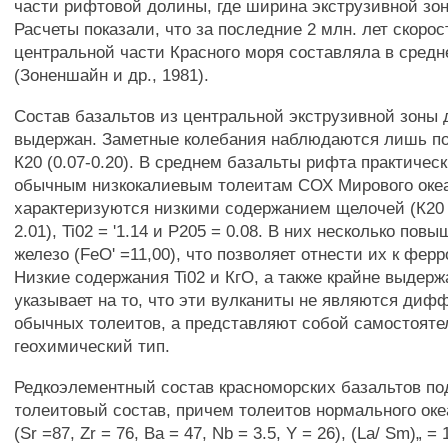
части рифтовой долины, где ширина экструзивной зон
Расчеты показали, что за последние 2 млн. лет скорос
центральной части Красного моря составляла в средне
(Зоненшайн и др., 1981).
Состав базальтов из центральной экструзивной зоны
выдержан. Заметные колебания наблюдаются лишь по Ti
К20 (0.07-0.20). В среднем базальты рифта практичес
обычным низкокалиевым толеитам СОХ Мирового оке
характеризуются низкими содержанием щелочей (К20 =
2.01), Ti02 = '1.14 и Р205 = 0.08. В них несколько по
железо (FeO' =11,00), что позволяет отнести их к фер
Низкие содержания Ti02 и КгО, а также крайне выдер
указывает на то, что эти вулканиты не являются ди
обычных толеитов, а представляют собой самостоят
геохимический тип.
Редкоэлементный состав красноморских базальтов по
толеитовый состав, причем толеитов нормального оке
(Sr =87, Zr = 76, Ва = 47, Nb = 3.5, Y = 26), (La/ Sm)„ = 