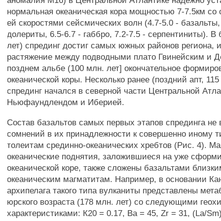
аномалия М16) в Центральной Атлантике надежно уст
нормальная океаническая кора мощностью 7-7.5км со
ей скоростями сейсмических волн (4.7-5.0 - базальты, 
долериты, 6.5-6.7 - габбро, 7.2-7.5 - серпентиниты). В
лет) спрединг достиг самых южных районов региона, 
растяжение между подводными плато Гвинейским и Д
позднем альбе (100 млн. лет] окончательное формиро
океанической коры. Несколько ранее (поздний апт, 115
спрединг начался в северной части Центральной Атл
Ньюфаундлендом и Иберией.
Состав базальтов самых первых этапов спрединга не
сомнений в их принадлежности к совершенно иному т
толеитам срединно-океанических хребтов (Рис. 4). Ма
океанические поднятия, заложившиеся на уже сформ
океанической коре, также сложены базальтами близки
океаническим магматитам. Например, в основании Ка
архипелага такого типа вулканиты представлены мет
юрского возраста (178 млн. лет) со следующими гео
характеристиками: К20 = 0.17, Ва = 45, Zr = 31, (La/Sm)