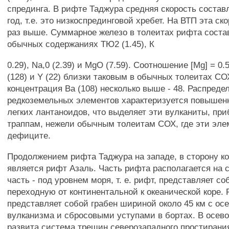
спрединга. В рифте Таджура средняя скорость составл
год, т.е. это низкоспрединговой хребет. На ВТП эта ск
раз выше. Суммарное железо в толеитах рифта состав
обычных содержаниях ТЮ2 (1.45), К
0.29), Na,0 (2.39) и MgO (7.59). Соотношение [Mg] = 0
(128) и Y (22) близки таковым в обычных толеитах СО
концентрация Ва (108) несколько выше - 48. Распреде
редкоземельных элементов характеризуется повыше
легких лантаноидов, что выделяет эти вулканиты, при
траппам, нежели обычным толеитам СОХ, где эти эле
дефиците.
Продолжением рифта Таджура на западе, в сторону ко
является рифт Азаль. Часть рифта располагается на с
часть - под уровнем моря, т. е. рифт, представляет со
переходную от континентальной к океанической коре.
представляет собой грабен шириной около 45 км с ос
вулканизма и сбросовыми уступами в бортах. В осев
развита система трещин северозападного простирани