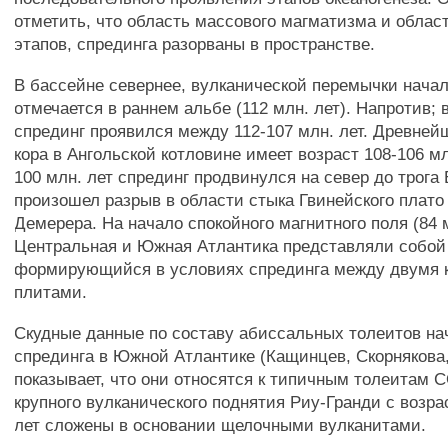
отметить, что область массового магматизма и облас
этапов, спрединга разорваны в пространстве.
В бассейне севернее, вулканической перемычки нача
отмечается в раннем альбе (112 млн. лет). Напротив; 
спрединг проявился между 112-107 млн. лет. Древней
кора в Ангольской котловине имеет возраст 108-106 мл
100 млн. лет спрединг продвинулся на север до трога 
произошел разрыв в области стыка Гвинейского плато
Демерера. На начало спокойного магнитного поля (84 
Центральная и Южная Атлантика представляли собой
формирующийся в условиях спрединга между двумя 
плитами.
Скудные данные по составу абиссальных толеитов на
спрединга в Южной Атлантике (Кащинцев, Скорнякова,
показывает, что они относятся к типичным толеитам 
крупного вулканического поднятия Риу-Гранди с возра
лет сложены в основании щелочными вулканитами.