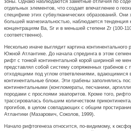
зоны. Однако наблюдаются заметные отличия по сод
отдельных элементов, что создает впечатление о гео
специфике этих субвулканических образований. Они 
большей магнезиальностью, наблюдается тенденция
концентрациям Ва, Sr и в меньшей степени Zr (100-110
соответственно).
Несколько иначе выглядит картина континентального 
Южной Атлантике. До начала спрединга в этом сегме
рифт с тонкой континентальной корой шириной не мен
представлял собой систему сопряженных грабенов с
отходящими под углом ответвлениями, вдающимися 
континентальные блоки. Эти грабены заполнялись по
континентальными (конгломераты, песчаники, аргилл
породами с прослоями эвапоритов. Кроме того, рифт
трассировалась большим количеством приконтинента
прогибов, в целом совпадающих с общим простиран
Атлантики (Мазарович, Соколов, 1999).
Начало рифтогенеза относится, по-видимому, к оксфо