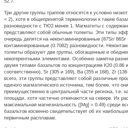
52.7.
Три другие группы траппов относятся к условно низк
< 2), хотя в общепринятой терминологии к таким база
разновидности с ТЮ2 менее 1. Магматиты с содержа
представляют собой обычные толеиты. Эти типы эфф
очередь делятся на неконтаминированные (87Sr/ 86Sr 
контаминированные (0.7082) разновидности. Неконта
толеиты образуют две группы, обогащенные и обедне
некогерентными элементами. Особенно заметна разн
двумя типами базальтов по концентрациям К20 (0.86 и
соответственно), Sr (305 и 169), Ва (355 и 168), Zr (136
всего, эти группы представляют собой различные пр
единого магматического источника, тем более, что он
преимущественно в центральной части региона, т.е. н
площади, хотя частично отмечаются на севере. Их ра
максимальная магнезиальность ([Mg] = 0.49) среди вс
базальтов косвенно свидетельствует об их наибольше
первичным расплавам.