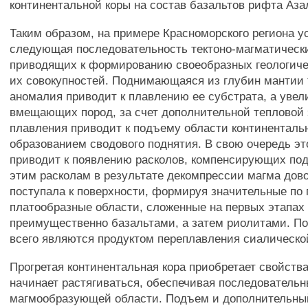
континентальной коры на состав базальтов рифта Аза
Таким образом, на примере Красноморского региона у
следующая последовательность тектоно-магматическ
приводящих к формированию своеобразных геологиче
их совокупностей. Поднимающаяся из глубин мантии
аномалия приводит к плавлению ее субстрата, а увел
вмещающих пород, за счет дополнительной тепловой 
плавления приводит к подъему области континенталь
образованием сводового поднятия. В свою очередь эт
приводит к появлению расколов, компенсирующих по
этим расколам в результате декомпрессии магма дов
поступала к поверхности, формируя значительные по
платообразные области, сложенные на первых этапах
преимущественно базальтами, а затем риолитами. П
всего являются продуктом переплавления сиалическо
Прогретая континентальная кора приобретает свойств
начинает растягиваться, обеспечивая последователь
магмообразующей области. Подъем и дополнительный