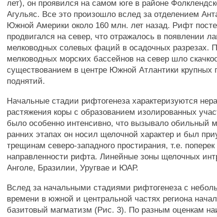
лет), он проявился на самом юге в районе Фолклендск
Агульяс. Все это произошло вслед за отделением Ант
Южной Америки около 160 млн. лет назад. Рифт пост
продвигался на север, что отражалось в появлении ла
мелководных солевых фаций в осадочных разрезах. 
мелководных морских бассейнов на север шло скачкоо
существованием в центре Южной Атлантики крупных 
поднятий.
Начальные стадии рифтогенеза характеризуются нер
растяжения коры с образованием изолированных участ
было особенно интенсивно, что вызывало обильный 
ранних этапах он носил щелочной характер и был при
трещинам северо-западного простирания, т.е. попере
направленности рифта. Линейные зоны щелочных инт
Анголе, Бразилии, Уругвае и ЮАР.
Вслед за начальными стадиями рифтогенеза с небо
времени в южной и центральной частях региона нач
базитовый магматизм (Рис. 3). По разным оценкам н