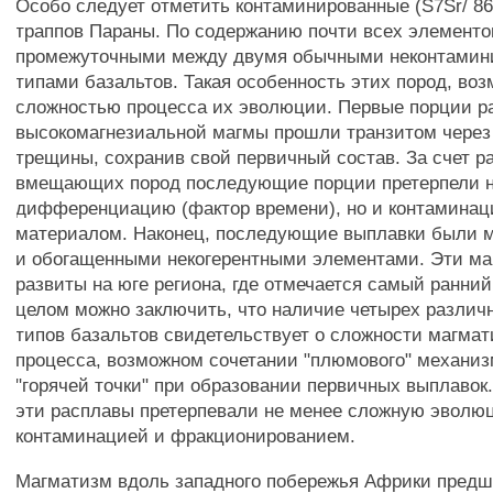
Особо следует отметить контаминированные (S7Sr/ 86
траппов Параны. По содержанию почти всех элементо
промежуточными между двумя обычными неконтами
типами базальтов. Такая особенность этих пород, воз
сложностью процесса их эволюции. Первые порции р
высокомагнезиальной магмы прошли транзитом чере
трещины, сохранив свой первичный состав. За счет р
вмещающих пород последующие порции претерпели н
дифференциацию (фактор времени), но и контамина
материалом. Наконец, последующие выплавки были 
и обогащенными некогерентными элементами. Эти м
развиты на юге региона, где отмечается самый ранни
целом можно заключить, что наличие четырех различ
типов базальтов свидетельствует о сложности магмат
процесса, возможном сочетании "плюмового" механи
"горячей точки" при образовании первичных выплаво
эти расплавы претерпевали не менее сложную эволю
контаминацией и фракционированием.
Магматизм вдоль западного побережья Африки пред