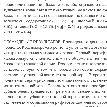
происходит излияние базальтов плейстоценового возр
вулканитов колеблется от пикритовых базальтов до ф
Базальты отличаются повышенными, по сравнению с
толеитами, содержаниями ТЮ2 (2.5) и щелочей (К20 =
3.51), а также FeO' = 12.75, [Mg] = 0.46 и редких элеме
= 360, Zr =184).
ОБСУЖДЕНИЕ РЕЗУЛЬТАТОВ. Приведенные данные пок
пределах Красноморского региона устанавливаются к
четыре тектоно-магматических этапа. Первый, дориф
характеризуется значительными по объему излияния
базальтов трапповой серии. Геологические и геофизи
свидетельствуют о том, что породы этой серии форм
расколе неутоненной континентальной коры. Второй э
появлении серии рифтовых зон, связанных с растяже
континентальной коры. Базальты этого этапа приобре
субщелочных вулканитов. Третий этап связан с полн
сплошности субконтинентальной коры в результате е
растяжения и образования риф-товой долины по стро