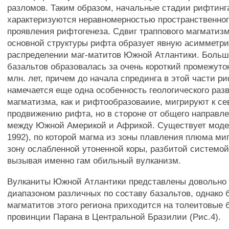
разломов. Таким образом, начальные стадии рифтинг
характеризуются неравномерностью пространственног
проявления рифтогенеза. Сдвиг траппового магматизм
основной структуры рифта образует явную асимметр
распределении маг-матитов Южной Атлантики. Больш
базальтов образовалась за очень короткий промежуто
млн. лет, причем до начала спрединга в этой части 
намечается еще одна особенность геологического раз
магматизма, как и рифтообразоваиие, мигрируют к се
продвижению рифта, но в стороне от общего направле
между Южной Америкой и Африкой. Существует модель
1992), по которой магма из зоны плавления плюма миг
зону ослабленной утоненной коры, разбитой системой
вызывая именно гам обильный вулканизм.
Вулканиты Южной Атлантики представлены довольно
диапазоном различных по составу базальтов, однако 
магматитов этого региона приходится на толеитовые 
провинции Парана в Центральной Бразилии (Рис.4).