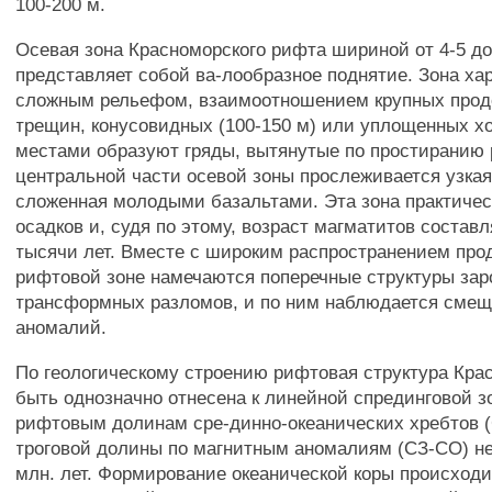
100-200 м.
Осевая зона Красноморского рифта шириной от 4-5 до
представляет собой ва-лообразное поднятие. Зона ха
сложным рельефом, взаимоотношением крупных про
трещин, конусовидных (100-150 м) или уплощенных х
местами образуют гряды, вытянутые по простиранию 
центральной части осевой зоны прослеживается узкая
сложенная молодыми базальтами. Эта зона практиче
осадков и, судя по этому, возраст магматитов состав
тысячи лет. Вместе с широким распространением про
рифтовой зоне намечаются поперечные структуры з
трансформных разломов, и по ним наблюдается сме
аномалий.
По геологическому строению рифтовая структура Кра
быть однозначно отнесена к линейной спрединговой з
рифтовым долинам сре-динно-океанических хребтов (
троговой долины по магнитным аномалиям (СЗ-СО) н
млн. лет. Формирование океанической коры происходи