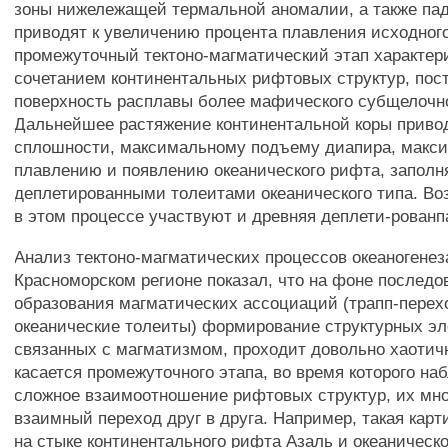
зоны нижележащей термальной аномалии, а также па
приводят к увеличению процента плавления исходного
промежуточный тектоно-магматический этап характер
сочетанием континентальных рифтовых структур, по
поверхность расплавы более мафического субщелочно
Дальнейшее растяжение континентальной коры привод
сплошности, максимальному подъему диапира, макс
плавлению и появлению океанического рифта, запол
деплетированными толеитами океанического типа. Во
в этом процессе участвуют и древняя деплети-рованп
Анализ тектоно-магматических процессов океаногенез
Красноморском регионе показал, что на фоне последо
образования магматических ассоциаций (трапп-перех
океанические толеиты) формирование структурных эл
связанных с магматизмом, проходит довольно хаотич
касается промежуточного этапа, во время которого на
сложное взаимоотношение рифтовых структур, их мно
взаимный переход друг в друга. Например, такая кар
на стыке континентального рифта Азаль и океаническ