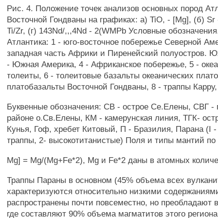
Рис. 4. Положение точек анализов основных пород Ат
Восточной Гондваны на графиках: a) TiO, - [Mg], (б) Sr -
Ti/Zr, (г) 143Nd/,,,4Nd - 2(WMPb Условные обозначени
Атлантика: 1 - юго-восточное побережье Северной Аме
западная часть Африки и Пиренейский полуостров. Ю
- Южная Америка, 4 - Африканское побережье, 5 - оке
толеиты, 6 - толеитовые базальты океанических плато,
платобазальты Восточной Гондваны, 8 - траппы Карру,
Буквенные обозначения: СВ - острое Се.Елены, СВГ -
районе о.Св.Елены, КМ - камерунская линия, ТГК- ост
Кунья, Гоф, хребет Китовый, П - Бразилия, Парана (I 
траппы, 2- высокотитанистые) Поля и типы мантий по 
Mg] = Mg/(Mg+Fe*2), Mg и Fe*2 даны в атомных колич
Траппы Параны в основном (45% объема всех вулкани
характеризуются относительно низкими содержаниями 
распространены почти повсеместно, но преобладают 
где составляют 90% объема магматитов этого региона