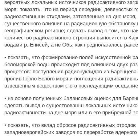
вероятных локальных источников радиоактивного загр
моря; показать, что на период середины девяностых г
радиоактивньши отходами, затопленные на дне моря,
существенного влияния на радиационную обстановку 
географическом регионе; сделать вывод о том, что н
количество радиоактивного стронция выносится в Кар
водами р. Енисей, а не Обь, как предполагалось ранее
• показать, что формирование полей искусственной р
беломорской воды происходит под влиянием двух ра
процессов: поступления радионуклидов из Баренцева
пролив Горло Белого моря и поглощения радиоактивн
взвешенным веществом с его последующим оседание
• на основе полученных балансовых оценок для Баре
сделать вывод о существовашш локальных источнико
радиоактивности на дне моря или в его прибрежной зо
• показать, что вклад сбросов радиоактивных отходов
западноевропейских заводов по переработке ядерного