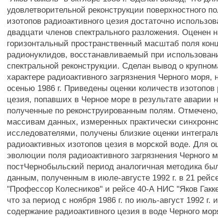
удовлетворительной реконструкции поверхностного п
изотопов радиоактивного цезия достаточно использо
двадцати членов спектрального разложения. Оценен
горизонтальный пространственный масштаб поля кон
радионуклидов, восстанавливаемый при использован
спектральной реконструкции. Сделан вывод о крупно
характере радиоактивного загрязнения Черного моря,
осенью 1986 г. Приведены оценки количеств изотопов
цезия, попавших в Черное море в результате аварии 
полученные по реконструированным полям. Отмечено,
массивам данных, измеренных практически синхронн
исследователями, получены близкие оценки интеграл
радиоактивных изотопов цезия в морской воде. Для о
эволюции поля радиоактивного загрязнения Черного м
постЧернобыльский период аналогичная методика бы
данным, полученным в июле-августе 1992 г. в 21 рей
"Профессор Колесников" и рейсе 40-А НИС "Яков Гакке
что за период с ноября 1986 г. по июль-август 1992 г.
содержание радиоактивного цезия в воде Черного мо