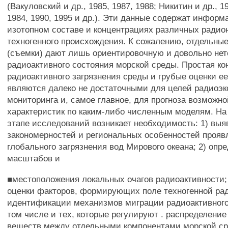
(Вакуловский и др., 1985, 1987, 1988; Никитин и др., 1
1984, 1990, 1995 и др.). Эти данные содержат инфор
изотопном составе и концентрациях различных радио
техногенного происхождения. К сожалению, отдельны
(съемки) дают лишь ориентировочную и довольно нет
радиоактивного состояния морской среды. Простая ко
радиоактивного загрязнения среды и грубые оценки ее
являются далеко не достаточными для целей радиоэк
мониторинга и, самое главное, для прогноза возможн
характеристик по каким-либо численным моделям. Н
этапе исследований возникает необходимость: 1) вы
закономерностей и региональных особенностей прояв
глобального загрязнения вод Мирового океана; 2) опр
масштабов и
■местоположения локальных очагов радиоактивности;
оценки факторов, формирующих поле техногенной рад
идентификации механизмов миграции радиоактивного 
том числе и тех, которые регулируют . распределени
веществ между отдельными компонентами морской ср