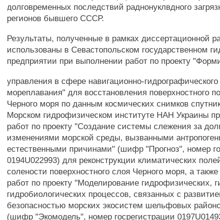
долговременных последствий раднонуклвдного загряз
регионов бывшего СССР.
Результаты, полученные в рамках диссертационной р
использованы в Севастопольском государственном г
предприятии при выполнении работ по проекту "Фор
управления в сфере навигационно-гидрографического
мореплавания" для восстановления поверхностного п
Черного моря по данным космических снимков спутни
Морском гидрофизическом институте HAH Украины п
работ по проекту "Создание системы слежения за до
изменениями морской среды, вызванными антропоге
естественными причинами" (шифр "Прогноз", номер г
0194U022993) для реконструкции климатических поле
солености поверхностного слоя Черного моря, а такж
работ по проекту "Моделирование гидрофизических, 
гидробиологических процессов, связанных с развитие
безопасностью морских экосистем шельфовых районо
(шифр "Экомодель", номер госрегистрации 0197U0149