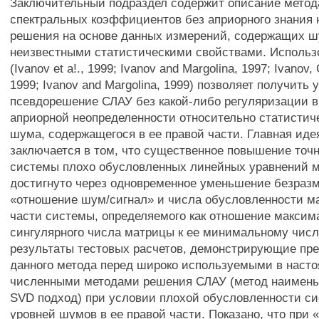
Заключительный подраздел содержит описание метод
спектральных коэффициентов без априорного знания 
решения на основе данных измерений, содержащих 
неизвестными статистическими свойствами. Использ
(Ivanov et а!., 1999; Ivanov and Margolina, 1997; Ivanov,
1999; Ivanov and Margolina, 1999) позволяет получить
псевдорешение СЛАУ без какой-либо регуляризации в
априорной неопределенности относительно статистич
шума, содержащегося в ее правой части. Главная иде
заключается в том, что существенное повышение то
системы плохо обусловленных линейных уравнений 
достигнуто через одновременное уменьшение безразм
«отношение шум/сигнал» и числа обусловленности м
части системы, определяемого как отношение максим
сингулярного числа матрицы к ее минимальному чис
результаты тестовых расчетов, демонстрирующие пр
данного метода перед широко используемыми в наст
численными методами решения СЛАУ (метод наимень
SVD подход) при условии плохой обусловленности с
уровней шумов в ее правой части. Показано, что при 