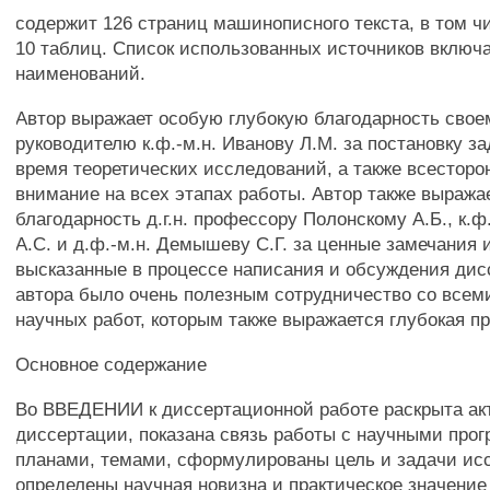
содержит 126 страниц машинописного текста, в том чи
10 таблиц. Список использованных источников включа
наименований.
Автор выражает особую глубокую благодарность свое
руководителю к.ф.-м.н. Иванову Л.М. за постановку з
время теоретических исследований, а также всестор
внимание на всех этапах работы. Автор также выраж
благодарность д.г.н. профессору Полонскому А.Б., к.ф
A.C. и д.ф.-м.н. Демышеву С.Г. за ценные замечания 
высказанные в процессе написания и обсуждения дис
автора было очень полезным сотрудничество со всем
научных работ, которым также выражается глубокая п
Основное содержание
Во ВВЕДЕНИИ к диссертационной работе раскрыта ак
диссертации, показана связь работы с научными про
планами, темами, сформулированы цель и задачи ис
определены научная новизна и практическое значени