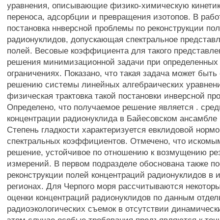
уравнения, описывающие физико-химическую кинетик
переноса, адсорбции и превращения изотопов. В рабо
постановка ннверсной проблемы по реконструкции по
радионуклидов, допускающая спектральное представл
полей. Весовые коэффициента для такого представле
решения минимизационной задачи при определенных
ограничениях. Показано, что такая задача может быть
решению системы линейных алгебраических уравнени
физическая трактовка такой постановки инверсной пр
Определено, что получаемое решение является . сред
концентрации радионуклида в Байесовском ансамбле 
Степень гладкости характеризуется евклидовой нормо
спектральных коэффициентов. Отмечено, что искомы
решение, устойчивое по отношению к возмущению ре
измерений. В первом подразделе обоснована также по
реконструкции полей концентраций радионуклидов в
регионах. Для Черпого моря рассчитываются некотор
оценки концентраций радионуклидов по данным отде
радиоэкологических съемок в отсутствии динамическ