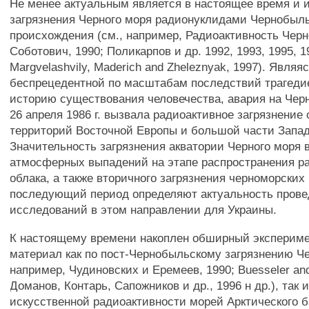
Не менее актуальным является в настоящее время и 
загрязнения Черного моря радионуклидами Чернобыль
происхождения (см., например, Радиоактивность Черно
Соботович, 1990; Поликарпов и др. 1992, 1993, 1995, 1
Margvelashvily, Maderich and Zheleznyak, 1997). Являя
беспрецедентной по масштабам последствий трагеди
историю существования человечества, авария на Че
26 апреля 1986 г. вызвала радиоактивное загрязнени
территорий Восточной Европы и большой части Запа
Значительность загрязнения акватории Черного моря 
атмосферных выпадений на этапе распространения р
облака, а также вторичного загрязнения черноморских 
последующий период определяют актуальность пров
исследований в этом направлении для Украины.
К настоящему времени накоплен обширный эксперим
материал как по пост-Чернобыльскому загрязнению Че
например, Чудиновских и Еремеев, 1990; Buesseler and 
Доманов, Контарь, Сапожников и др., 1996 н др.), так 
искусственной радиоактивности морей Арктического 