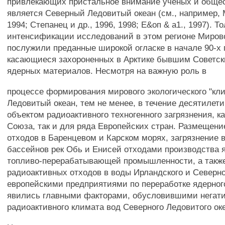
привлекающих пристальное внимание ученых и общес
является Северный Ледовитый океан (см., например, 
1994; Степанец и др., 1996, 1998; Е&оп & а1., 1997). Т
интенсификации исследований в этом регионе Мирово
послужили преданные широкой огласке в начале 90-х 
касающиеся захороненных в Арктике бывшим Советс
ядерных материалов. Несмотря на важную роль в
процессе формирования мирового экологического "кл
Ледовитый океан, тем не менее, в течение десятилет
объектом радиоактивного техногенного загрязнения, ка
Союза, так и для ряда Европейских стран. Размещен
отходов в Баренцевом и Карском морях, загрязнение
бассейнов рек Обь и Енисей отходами производства 
топливо-перерабатывающей промышленности, а такж
радиоактивных отходов в воды Ирландского и Северн
европейскими предприятиями по переработке ядерног
явились главными факторами, обусловившими негат
радиоактивного климата вод Северного Ледовитого ок