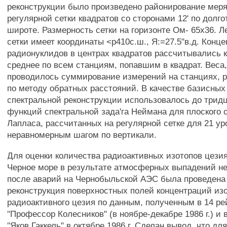
реконструкции было произведено районирование мер
регулярной сетки квадратов со сторонами 12' по долгот
широте. Размерность сетки на горизонте Ом- 65x36. 
сетки имеет координаты <р410с.ш., Я:=27.5"в.д. Конц
радионуклидов в центрах квадратов рассчитывались 
среднее по всем станциям, попавшим в квадрат. Веса
проводилось суммирование измерений на станциях, 
по методу обратных расстояний. В качестве базисны
спектральной реконструкции использовалось до трид
функций спектральной зада'га Неймана для плоского 
Лапласа, рассчитанных на регулярной сетке для 21 ур
неравномерным шагом по вертикали.
Для оценки количества радиоактивных изотопов цези
Черное море в результате атмосферных выпадений н
после аварий на Чернобыльской АЭС была проведена
реконструкция поверхностных полей концентраций из
радиоактивного цезия по данным, полученным в 14 р
"Профессор Колесников" (в ноябре-декабре 1986 г.) и
"Яков Гаккель" в октябре 1986 г. Сделан вывод, что дл