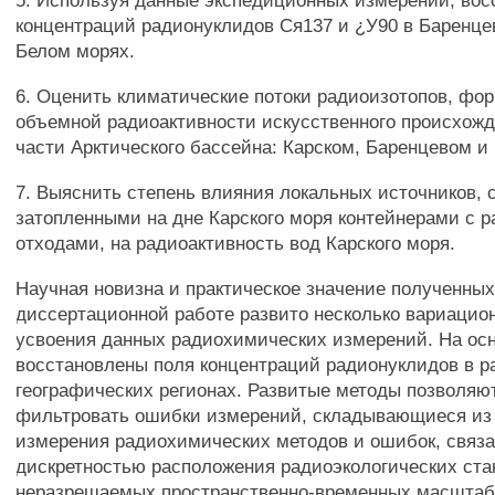
5. Используя данные экспедиционных измерений, вос
концентраций радионуклидов Ся137 и ¿У90 в Баренце
Белом морях.
6. Оценить климатические потоки радиоизотопов, ф
объемной радиоактивности искусственного происхожд
части Арктического бассейна: Карском, Баренцевом и
7. Выяснить степень влияния локальных источников, 
затопленными на дне Карского моря контейнерами с 
отходами, на радиоактивность вод Карского моря.
Научная новизна и практическое значение полученных
диссертационной работе развито несколько вариацио
усвоения данных радиохимических измерений. На осн
восстановлены поля концентраций радионуклидов в 
географических регионах. Развитые методы позволя
фильтровать ошибки измерений, складывающиеся из
измерения радиохимических методов и ошибок, связ
дискретностью расположения радиоэкологических ста
неразрешаемых пространственно-временных масштаб