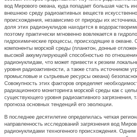
вод Мирового океана, куда попадает большая часть и
внешнюю среду радиоактивных веществ искусственно
происхождения, независимо от природы их источника
доля этих радионуклидов находится в водораствори
поэтому практически мгновенно вовлекается в гидрол
гидрохимические процессы, происходящие в океане. 
компоненты морской среды (планктон, донные отложе
высокой аккумулирующей способностью по отношени
радионуклидам, что может привести к резким локал
уровня радиоактивности, а также стать источником уг
промысловые и сьтрьевые ресурсы океана) безопасно
Совокупность этих факторов определяет необходимос
радиационного мониторинга морской среды как с цел
существующего уровня радиоактивного загрязнения, т
прогноза основных тенденций его эволюции.
В последнее десятилетие определилась четкая регио
направленность исследований загрязнения вод Миров
радионуклидами техногенного происхождения. Одним 