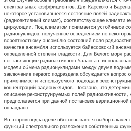
этом случае особые требования предъявляются к точ
спектральных коэффициентов. Для Карского и Барен
некоторое установившееся состояние полей радиоакт
(радиоактивный климат), соответствующее климатич
циркуляции. Под климатом понимается устойчивое с
радионуклидов, полученное осреднением по некоторо
вероятностному ансамблю состояний поля радиоактив
качестве ансамбля используется байессовский анса
определенной степени гладкости. Для Белого моря р
составляющие радиоактивного баланса с использова
модели обмена радионуклидами между двумя водным
заключение первого подраздела обсуждается вопрос о
применимости используемого подхода к реконструкци
концентраций радионуклидов. Показано, что детерми
описание реконструируемых полей радиоактивности, 
предполагается при данной постановке вариационной
оправдано.
Во втором подразделе обосновывается выбор в качес
функций спектрального разложения собственных фун