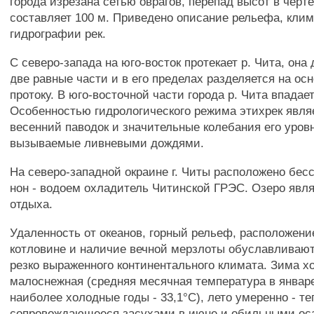
города изрезана сетью оврагов, перепад высот в черте
составляет 100 м. Приведено описание рельефа, клим
гидрографии рек.
С северо-запада на юго-восток протекает р. Чита, она 
две равные части и в его пределах разделяется на ос
протоку. В юго-восточной части города р. Чита впадает
Особенностью гидрологического режима этихрек явля
весенний паводок и значительные колебания его уровн
вызываемые ливневыми дождями.
На северо-западной окраине г. Читы расположено бесс
нон - водоем охладитель Читинской ГРЭС. Озеро явля
отдыха.
Удаленность от океанов, горный рельеф, расположение
котловине и наличие вечной мерзлоты обуславливаю
резко выраженного континентального климата. Зима х
малоснежная (средняя месячная температура в январе 
наиболее холодные годы - 33,1°С), лето умеренно - те
сопровождающееся засухами в июне и обильными ос