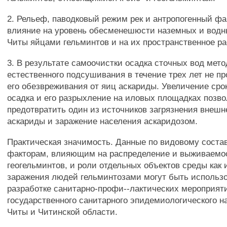
2. Рельеф, паводковый режим рек и антропогенный ф
влияние на уровень обесменешюсти наземных и водны
Читы яйцами гельминтов и на их пространственное р
3. В результате самоочистки осадка сточных вод мет
естественного подсушивания в течение трех лет не п
его обезвреживания от яиц аскариды. Увеличение ср
осадка и его разрыхление на иловых площадках позв
предотвратить один из источников загрязнения внеш
аскариды и заражение населения аскаридозом.
Практическая значимость. Данные по видовому состав
факторам, влияющим на распределение и выживаемос
геогельминтов, и роли отдельных объектов среды как 
заражения людей гельминтозами могут быть использ
разработке санитарно-профи--лактических мероприя
государственного санитарного эпидемиологического н
Читы и Читинской области.