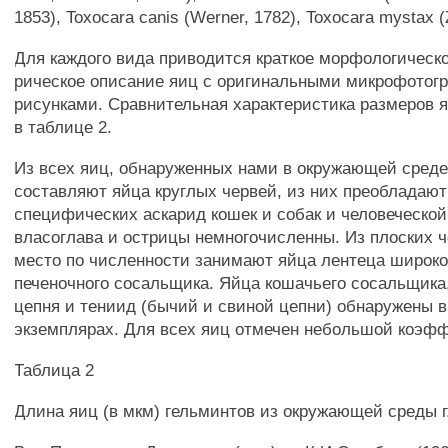
1853), Toxocara canis (Werner, 1782), Toxocara mystax (
Для каждого вида приводится краткое морфологическ
рическое описание яиц с оригинальными микрофотог
рисунками. Сравнительная характеристика размеров 
в таблице 2.
Из всех яиц, обнаруженных нами в окружающей сред
составляют яйца круглых червей, из них преобладают
специфических аскарид кошек и собак и человеческо
власоглава и острицы немногочисленны. Из плоских 
место по численности занимают яйца лентеца широко
печеночного сосальщика. Яйца кошачьего сосальщика,
цепня и тениид (бычий и свиной цепни) обнаружены 
экземплярах. Для всех яиц отмечен небольшой коэф
Таблица 2
Длина яиц (в мкм) гельминтов из окружающей среды г