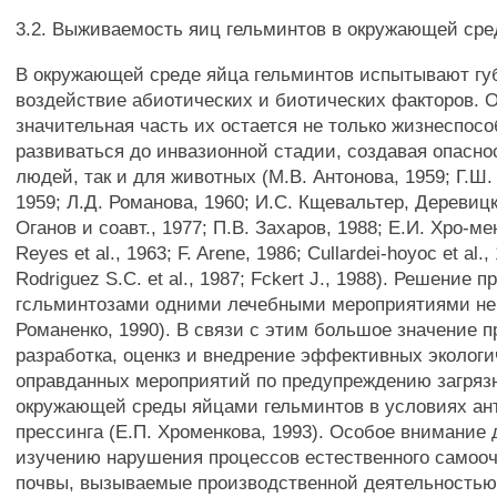
3.2. Выживаемость яиц гельминтов в окружающей сре
В окружающей среде яйца гельминтов испытывают гу
воздействие абиотических и биотических факторов. 
значительная часть их остается не только жизнеспосо
развиваться до инвазионной стадии, создавая опаснос
людей, так и для животных (М.В. Антонова, 1959; Г.Ш
1959; Л.Д. Романова, 1960; И.С. Кщевальтер, Деревицк
Оганов и соавт., 1977; П.В. Захаров, 1988; Е.И. Хро-ме
Reyes et al., 1963; F. Arene, 1986; Cullardei-hoyoc et al.
Rodriguez S.C. et al., 1987; Fckert J., 1988). Решение
гсльминтозами одними лечебными мероприятиями не
Романенко, 1990). В связи с этим большое значение 
разработка, оценкз и внедрение эффективных экологи
оправданных мероприятий по предупреждению загряз
окружающей среды яйцами гельминтов в условиях ан
прессинга (Е.П. Хроменкова, 1993). Особое внимание
изучению нарушения процессов естественного самоо
почвы, вызываемые производственной деятельностью