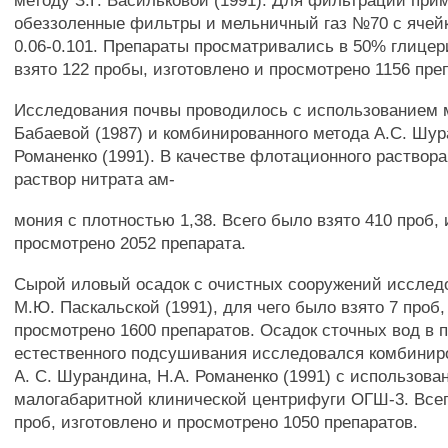
методу З.Г. Васильковой (1991). Для фильтрации при
обеззоленные фильтры и мельничный газ №70 с ячейк
0.06-0.101. Препараты просматривались в 50% глицер
взято 122 пробы, изготовлено и просмотрено 1156 пре
Исследования почвы проводилось с использованием м
Бабаевой (1987) и комбинированного метода А.С. Шур
Романенко (1991). В качестве флотационного раствор
раствор нитрата ам-
мония с плотностью 1,38. Всего было взято 410 проб, 
просмотрено 2052 препарата.
Сырой иловый осадок с очистных сооружений исслед
М.Ю. Паскальской (1991), для чего было взято 7 проб,
просмотрено 1600 препаратов. Осадок сточных вод в 
естественного подсушивания исследовался комбини
А. С. Шурандина, Н.А. Романенко (1991) с использова
малогабаритной клинической центрифуги ОГШ-3. Всег
проб, изготовлено и просмотрено 1050 препаратов.