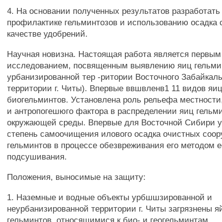
4. На основании полученных результатов разработать
профилактике гельминтозов и использованию осадка 
качестве удобрений.
Научная новизна. Настоящая работа является первы
исследованием, посвященным выявлению яиц гельми
урбанизированной тер -ритории Восточного Забайкаль
территории г. Читы). Впервые ввшвленв1 11 видов яиц
биогельминтов. Установлена роль рельефа местности,
и антропогешюго фактора в распределении яиц гельм
окружающей среды. Впервые для Восточной Сибири 
степень самоочищения илового осадка очистных соор
гельминтов в процессе обезвреживания его методом е
подсушивания.
Положения, выносимые на защиту:
1. Наземные и водные объекты урбшшзированной и
неурбанизированной территории г. Читы загрязнены я
гельминтов, относящимися к био- и геогельминтам.