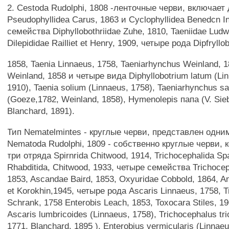
2. Cestoda Rudolphi, 1808 -ленточные черви, включает
Pseudophyllidea Carus, 1863 и Cyclophyllidea Benedcn I
семейства Diphyllobothriidae Zuhe, 1810, Taeniidae Ludw
Dilepididae Railliet et Henry, 1909, четыре рода Dipfryll
1858, Taenia Linnaeus, 1758, Taeniarhynchus Weinland, 
Weinland, 1858 и четыре вида Diphyllobotrium latum (Li
1910), Taenia solium (Linnaeus, 1758), Taeniarhynchus s
(Goeze,1782, Weinland, 1858), Hymenolepis папа (V. Sieb
Blanchard, 1891).
Тип Nematelmintes - круглые черви, представлен одни
Nematoda Rudolphi, 1809 - собственно круглые черви,
три отряда Spirnrida Chitwood, 1914, Trichocephalida Sp
Rhabditida, Chitwood, 1933, четыре семейства Trichocep
1853, Ascandae Baird, 1853, Oxyuridae Cobbold, 1864, An
et Korokhin,1945, четыре рода Ascaris Linnaeus, 1758, 
Schrank, 1758 Enterobis Leach, 1853, Toxocara Stiles, 1
Ascaris lumbricoides (Linnaeus, 1758), Trichocephalus tri
1771, Blanchard, 1895 ), Enterobius vermicularis (Linnae