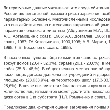
Литературные дашгые указывают, что среда обитания
России является зоной высокого риска заражения во
паразитарных болезней. Многочисленными исследова
что она действительно интенсивно загрязнена яйцами
паразитов человека и животных (Абдуалимов М.А., Ша
А.С. Артамошин с соавт., 1985; А.С. Довгалев, 1986; 
соавт., 1987; ГА Котельников, 1990,1998; А.В. Маркин, 1
1998; Л.В. Бессонов с соавт., 1998).
В населенных пунктах яйца гельминтов чаще встречаю
вокруг домов (20,4 - 32,3%), сараев (20,1 - 28,8%), в
собак (35,6 - 48,%). В общественных местах они обна
песочницах детских дошкольных учреждений и дворо
площадках (23,933,9%), на территориях школ (17,3-33,
28,6%). В почве выявляются яйца плоских и круглых 
количество яиц гельминтов может достигать нескольк
даже сотен в 1 кг субстрата (Н.Л. Романенко и соавт., 
Предложено два критерия оценки загрязнения почвы 