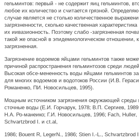
гельминтов: первый - не содержит яиц гельминтов, вт
любое их количество и считается грязной. Определя
случае является не столько количественное выражени
загрязненности, сколько качественная характеристика
их иивазионность. Поэтому слабо -загрязненная почв
такой же опасной в эпидемиологическом отношении, к
загрязненная.
Загрязнение водоемов яйцами гельминтов также може
причиной распространения гельминтозов среди людей
Высокая обсе-мененность воды яйцами гельминтов за
для многих водоемов и водотоков России (И.В. Гераси
Романенко, ПИ. Новосильцев, 1995).
Мощным источником загрязнения окружающей среды 
сточные воды (Е.И. Горчарук, 1978; В.П. Сергиев, 1989
Н.А. Ро-манеико; Г.И. Новосильцев, 1996; Fach, Huller,
Schvartzbrod I. и ct.al,
1986; Bouent R, LegerN., 1986; Stien I.-L., Schvartzbrod I