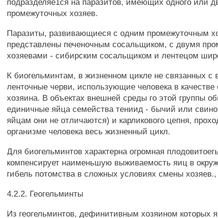
подразделяе1ся на паразитов, имеющих одного или д
промежуточных хозяев.
Паразиты, развивающиеся с одним промежуточным х
представлены печеночным сосальщиком, с двумя пр
хозяевами - сибирским сосальщиком и лентецом шир
К биогельминтам, в жизненном цикле не связанных с 
ленточные черви, использующие человека в качестве 
хозяина. В объектах внешней среды го этой группы о
единичные яйца семейства тениид - бычий или свино
яйцам они не отличаются) и карликового цепня, прохо
организме человека весь жизненный цикл.
Для биогельминтов характерна огромная плодовитоегь
компенсирует наименьшую выживаемость яиц в окру
гибель потомства в сложных условиях смены хозяев.,
4.2.2. Геогельминты
Из геогельминтов, дефинитивным хозяином которых я