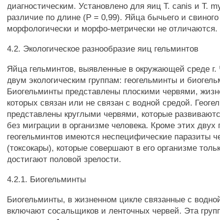
диагностическим. Установлено для яиц Т. canis и Т. 
различие по длине (Р = 0,99). Яйца бычьего и свиног
морфологически и морфо-метрически не отличаются.
4.2. Экологическое разнообразие яиц гельминтов
Яйца гельминтов, выявленные в окружающей среде г. 
двум экологическим группам: геогельминты и биогель
Биогельминты представлены плоскими червями, жизн
которых связан или не связан с водной средой. Геоге
представлены круглыми червями, которые развиваютс
без миграции в организме человека. Кроме этих двух 
геогельминтов имеются неспецифические паразиты ч
(токсокары), которые совершают в его организме толь
достигают половой зрелости.
4.2.1. Биогельминты
Биогельминты, в жизненном цикле связанные с водно
включают сосальщиков и ленточных червей. Эта груп