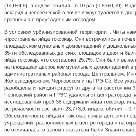
(14,0±4,9), а индекс обилия - в 10 раз (0,86+0,69). Ин
аскариды человеческой в почве вокруг туалетов в два
сравнению с приусадебным огородом.
В условиях урбанизированной территории г. Читы на
-пространены яйца токсокар. Они встречались в почве
площадок коммунальных домовладений и дошкольных
35-ти обследованных детских площадок в девяти бы
яйца токсокар, что составляет 25,7%. Они были выяв
на площадках дворов коммунальных домовладений в
административных районах города: Центральном, Инг
Железнодорожном, Черновском и на ГРЭ-Се. Все ука
разобщены и находятся друг от друга на расстоянии 3-
Черновский район и ГРЭС удалены от центра города на
исследованных проб 38 содержали яйца токсокар, инд
встречаемости составил 23,7+3,6, индекс обилия - 0,7
Обсемененность яйцами токсокар почвы детских пло
учреждений, расположенных в центре города и на окра
не отличалась, в целом показатели были Значительно