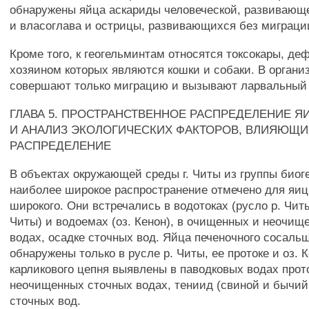
обнаружены яйца аскариды человеческой, развивающ
и власоглава и острицы, развивающихся без миграци
Кроме того, к геогельминтам относятся токсокары, д
хозяином которых являются кошки и собаки. В органи
совершают только миграцию и вызывают ларвальный 
ГЛАВА 5. ПРОСТРАНСТВЕННОЕ РАСПРЕДЕЛЕНИЕ Я
И АНАЛИЗ ЭКОЛОГИЧЕСКИХ ФАКТОРОВ, ВЛИЯЮЩИ
РАСПРЕДЕЛЕНИЕ
В объектах окружающей среды г. Читы из группы био
наиболее широкое распространение отмечено для яиц
широкого. Они встречались в водотоках (русло р. Читы
Читы) и водоемах (оз. Кенон), в очищенных и неочищ
водах, осадке сточных вод. Яйца печеночного сосаль
обнаружены только в русле р. Читы, ее протоке и оз. 
карликового цепня выявлены в паводковых водах прот
неочищенных сточных водах, тениид (свиной и бычий 
сточных вод.