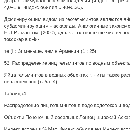
дворах коммунальных домовладений (индекс встреча
4,0+1,9, индекс обилия 0,40+0,30).
Доминирующим видом из геогельминтов являются яйц
субдоминирующим - аскариды. Аналогичные законом
Н.Л.Ро-маненко (2000), однако соотношение численно
токсокар в г.Чи-
те (I : 3) меньше, чем в Армении (1 : 25).
52. Распределение яиц гельминтов по водным объекта
Яйца гельминтов в водных объектах г. Читы также ра
неравномерно (табл. 4).
Таблица4
Распределение яиц гельминтов в воде водотоков и во
Объекты Печеночный сосалышк Ленгец широкий Аскар
Индекс встреч в % М±т Индекс обилия экз Индекс встр