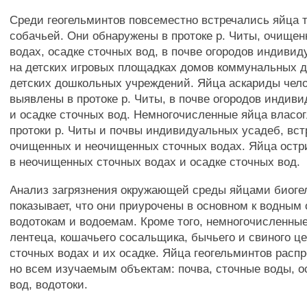
Среди геогельминтов повсеместно встречались яйца 
собачьей. Они обнаружены в протоке р. Читы, очище
водах, осадке сточных вод, в почве огородов индиви
на детских игровых площадках домов коммунальных 
детских дошкольных учреждений. Яйца аскариды чел
выявлены в протоке р. Читы, в почве огородов индив
и осадке сточных вод. Немногочисленные яйца власог
протоки р. Читы и почвы индивидуальных усадеб, вс
очищенных и неочищенных сточных водах. Яйца ост
в неочищенных сточных водах и осадке сточных вод.
Анализ загрязнения окружающей среды яйцами биоге
показывает, что они приурочены в основном к водным 
водотокам и водоемам. Кроме того, немногочисленны
лентеца, кошачьего сосальщика, бычьего и свиного ц
сточных водах и их осадке. Яйца геогельминтов расп
но всем изучаемым объектам: почва, сточные воды, о
вод, водотоки.