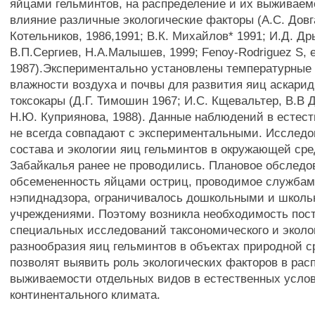
яйцами гельминтов, на распределение и их выживаем
влияние различные экологические факторы (А.С. Довга
Котельников, 1986,1991; В.К. Михайлов* 1991; И.Д. Др
В.П.Сергиев, Н.А.Малышев, 1999; Fenoy-Rodriguez S, et
1987).Экспериментально установлены температурные 
влажности воздуха и почвы для развития яиц аскарид
токсокары (Д.Г. Тимошин 1967; И.С. Кщевальтер, В.В 
Н.Ю. Куприянова, 1988). Данные наблюдений в естес
не всегда совпадают с экспериментальными. Исследо
состава и экологии яиц гельминтов в окружающей сре
Забайкалья ранее не проводились. Плановое обследо
обсемененность яйцами остриц, проводимое службам
нэпиднадзора, ограничивалось дошкольными и школ
учреждениями. Поэтому возникла необходимость пос
специальных исследований таксономического и эколо
разнообразия яиц гельминтов в объектах природной с
позволят выявить роль экологических факторов в рас
выживаемости отдельных видов в естественных услов
континентального климата.