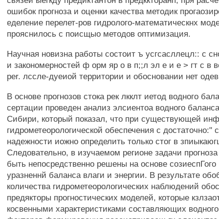
связей ыегкду предиктантон в предккторанп, пря расче
ошибок прогноза и оценки качества методик прогаозир
еделение перелет-ров гидролого-математическнх моде
прояснилось с поисщыо методов оптимизация.
Научная новизна работы состоит ъ усгсасллецл:: с с
и закономерностей ф орм яр о в п;;л эл е и е > гт с в
per. лссле-дуеиой территории и обосновании нет одев 
В основе прогнозов стока рек лкклт иетод водного бал
сертации проведен анализ элсиентоа водного баланса
Сибири, который показал, что при существующей ин
гидрометеорологической обеспечения с достаточно:" 
надежности иожно определить только стог в зпиыкаюг
Следовательно, в изучаемом регионе задачи прогноза 
быть непосредственно решены на основе созиеспГого
уразненнй баланса влаги и энергии. В результате об
количества гидрометеорологических наблюдений обо
предякторы прогностических моделей, которые кзлзаот
косвенными характеристиками составляющих водного 