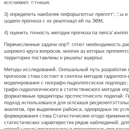
ксгсчиккял: т:т«ишя.
3) определить наиболее пифоршгютгыг преллгт': ;'.ы и
цоделн прогноза с нх реалпзацп ей па ЭВМ,
4) оценить точность методик прогноза па пелса'.юнпоп
Перечисленные задачи опр?: глтют необходимость р
широкого круга вопросов, многие аз которых прппеяпт
территории поставлены н решельг вцерпыг.
Методы исследований. Онпшальный путь разработки 
прогнозов стока состоит в синтеза методов гадролого
моделирования с географо-пщролопгсескзи подгеодо:;.
графо-гндрологического в статяствческого методов оп
форматявные предикторы прсгпостпчесхпх поделай. 
подход использовался для оглскашя ресрезептэт'гзпы
аналогов, при выделении районса, однородных по усл
формирования стока Статистические итодо применил
статистических характеристик рядов наблюдений, дл