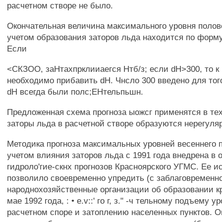
расчетном створе не было.
Окончательная величина максимального уровня поло
учетом образования заторов льда находится по формул
Если
<СКЗОО, заНтахпрклииаегся Нтб/з; если dH>300, то к
необходимо прибавить dH. Чнсло 300 введено для тог
dH всегда были полс;ЕНтельпьшн.
Предложенная схема прогноза ыожсг применятся в тех 
заторы льда в расчетной створе образуются нерегуля
Методика прогноза максимальных уровней весеннего 
учетом влияния заторов льда с 1991 года внедрена в 
гидроло'гие-скнх прогнозов Красноярского УГМС. Ее 
позволило своевременно упредить (с заблаговременно
народнохозяйственные организации об образовании кр
мае 1992 года, : • e.v::' го г, з." -ч тельному подъему 
расчетном споре и затоплению населенных пунктов. 