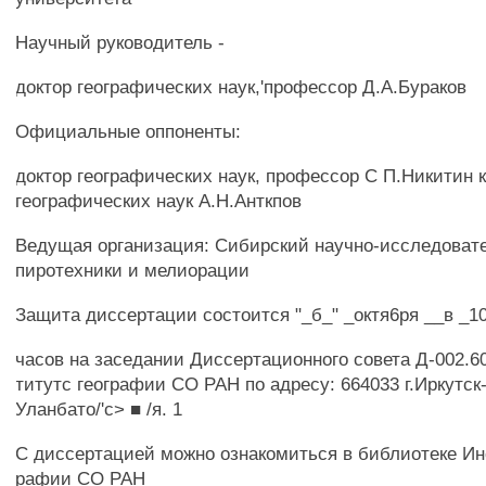
Научный руководитель -
доктор географических наук,'профессор Д.А.Бураков
Официальные оппоненты:
доктор географических наук, профессор С П.Никитин 
географических наук А.Н.Анткпов
Ведущая организация: Сибирский научно-исследоват
пиротехники и мелиорации
Защита диссертации состоится "_б_" _октя6ря __в _1
часов на заседании Диссертационного совета Д-002.60.
титутс географии СО РАН по адресу: 664033 г.Иркутск-
Уланбато/'с> ■ /я. 1
С диссертацией можно ознакомиться в библиотеке Ин
рафии СО РАН