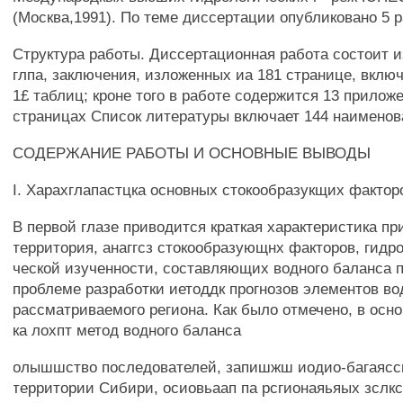
(Москва,1991). По теме диссертации опубликовано 5 р
Структура работы. Диссертационная работа состоит и
глпа, заключения, изложенных иа 181 странице, включ
1£ таблиц; кроне того в работе содержится 13 прилож
страницах Список литературы включает 144 наименов
СОДЕРЖАНИЕ РАБОТЫ И ОСНОВНЫЕ ВЫВОДЫ
I. Харахглапастцка основных стокообразукщих фактор
В первой глазе приводится краткая характеристика п
территория, анаггсз стокообразующнх факторов, гидр
ческой изученности, составляющих водного баланса 
проблеме разработки иетоддк прогнозов элементов во
рассматриваемого региона. Как было отмечено, в осно
ка лохпт метод водного баланса
олышшство последователей, запишжш иодио-багаяссг
территории Сибири, осиовьаап па рсгионаяьяых зслкс