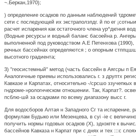
~.Беркан,1970);
) определение осадков по данным наблюдений тдроме
сети с последующей их экстраползпдг. й по ег ¡сотны
расчет испарения как остаточного члена ур^дкгння вод
(Водные ресурсы и водный баланс басоейна р. Ангеры,
выполненной под руководством А.Е Петенхова (1990), 
речных бассейнах определяются ; о опорным стппцшш
высотного градиента;
3) "геосистемный" метод (часть бассейн в Аягсры п Ея
Аналогичные приемы использовались г. з друптх регио
Кавказе и Карпатах, относительно -/срсшо ззучепкых 
гндроме-»рологнческом отношении. Так, Карпат?. осв
псблю-шй за осадками по всему диапазону высс г.
Для водосборов Алтая н Западного Сг та испарение, 
формулам Будыко или Мезенцева, в cyi -ie с величиной
получить нормы годовых осадков (X), зднзкгге к вычи
бассейнов Кавказа н Карпат при с днях и тех :::с слоя