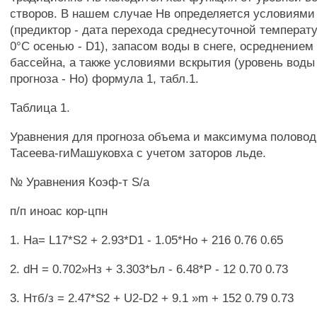
створов. В нашем случае Нв определяется условиями
(предиктор - дата перехода среднесуточной температ
0°С осенью - D1), запасом воды в снеге, осреднением
бассейна, а также условиями вскрытия (уровень воды
прогноза - Но) формула 1, табл.1.
Таблица 1.
Уравнения для прогноза объема и максимума половодь
Тасеева-гиМашуковха с учетом заторов льде.
№ Уравнения Коэф-т S/а
п/п иноас кор-цпн
1. На= L17*S2 + 2.93*D1 - 1.05*Но + 216 0.76 0.65
2. dH = 0.702»Нз + 3.303*Ьл - 6.48*P - 12 0.70 0.73
3. Нтб/з = 2.47*S2 + U2-D2 + 9.1 »m + 152 0.79 0.73