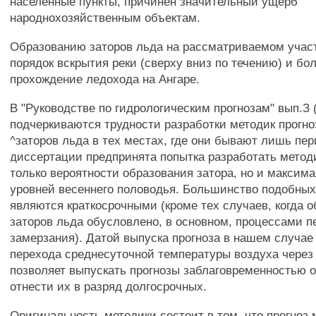
населенные пункты, причинен значительный ущерб
народнохозяйственным объектам.
Образованию заторов льда на рассматриваемом учас
порядок вскрытия реки (сверху вниз по течению) и бо
прохождение ледохода на Ангаре.
В "Руководстве по гидрологическим прогнозам" вып.З 
подчеркиваются трудности разработки методик прогно
^заторов льда в тех местах, где они бывают лишь пер
диссертации предпринята попытка разработать методи
только вероятности образования затора, но и максим
уровней весеннего половодья. Большинство подобных
являются краткосрочными (кроме тех случаев, когда 
заторов льда обусловлено, в основном, процессами п
замерзания). Датой выпуска прогноза в нашем случае
перехода среднесуточной температуры воздуха через 
позволяет выпускать прогнозы заблаговременностью о
отнести их в разряд долгосрочных.
Оригинальность методики состоит в том, что прогноз