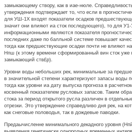
замыкающему створу, как в иае-нюле. Справедливость
утверждения подтверждает то, что если в прогностич
для УШ-1Х входят показатели осадков предшествующе
значит они влияют иа сток последующего), то для У1
информационными являются показателя прогностическ
последних даже по балльной системе повышает качес
тогда как предшествующие осадки почти не влияют н
Нпш (к этому времени сформированный вин сток уже 
замыкающий ств£р).
Уровни воды небольших рек, минимальные за предш
в значительной степени характеризуют запасы воды 
тогда как уровни иа дату выпуска прогноза в расчетн
косвенный показателем русловых запасов. Таким обра
стока за период открытого русла различен в отдельн
отрезки. Это утверждение справедливо дня рек, на ко
как снеговые половодья, так в дождевые паводки.
Предаычисленне минимального декадного уровня (Нпй
выявления генетически однородных временных интерв