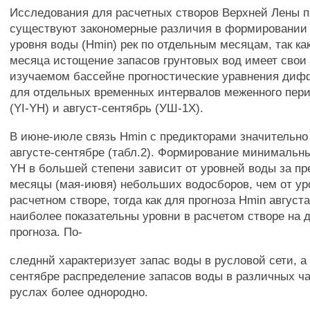
Исследования для расчетных створов Верхней Лены п
существуют закономерные различия в формировании
уровня воды (Hmin) рек по отдельным месяцам, так ка
месяца истощение запасов грунтовых вод имеет свои
изучаемом бассейне прогностические уравнения ди
для отдельных временных интервалов меженного пер
(YI-YH) и август-сентябрь (УШ-1Х).
В июне-июле связь Hmin с предикторами значительно 
августе-сентябре (табл.2). Формирование минимальны
YH в большей степени зависит от уровней воды за 
месяцы (мая-иювя) небольших водосборов, чем от ур
расчетном створе, тогда как для прогноза Hmin август
наиболее показательны уровни в расчетом створе на 
прогноза. По-
следннй характеризует запас воды в русловой сети, а 
сентябре распределение запасов воды в различных ч
руслах более однородно.