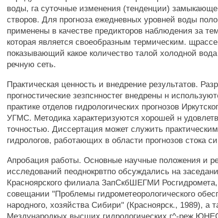
воды, га суточные изменения (тенденции) замыкающе
створов. Для прогноза ежедневных уровней воды пол
применены в качестве предикторов наблюдения за те
которая является своеобразным термическим. щрассе
показывающий какое количество талой холодной вода
речную сеть.
Практическая ценность и внедрение результатов. Раз
прогностические зезпснностег внедрены н используют
практике отделов гидрологических прогнозов Иркутско
УГМС. Методика характеризуются хорошей н удовлет
точностью. Диссертация может служить практически
гидрологов, работающих в области прогнозов стока си
Апробация работы. Основные научные положения и р
исследований пеоднокрвтпо обсуждались на заседан
Красноярского филиала ЗапСкбШЕГМИ Росгидромета,
совещании "Проблемы гидрометеорологического обес
народного, хозяйства Сибири" (Красноярск., 1989), а т
Мездународкых высших гидрологических г^-реж ЮН