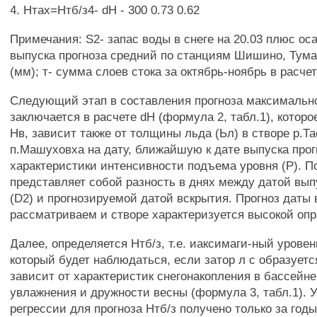
4. Нтах=Нтб/з4- dH - 300 0.73 0.62
Примечания: S2- запас воды в снеге на 20.03 плюс ос
выпуска прогноза средний по станциям Шишино, Тума
(мм); т- сумма слоев стока за октябрь-ноябрь в расче
Следующий этап в составления прогноза максимально
заключается в расчете dH (формула 2, табл.1), котор
Нв, зависит также от толщины льда (Ьл) в створе р.Та
п.Машуховха на дату, ближайшую к дате выпуска прогн
характеристики интенсивности подъема уровня (Р). 
представляет собой разность в днях между датой вып
(D2) и прогнозируемой датой вскрытия. Прогноз даты 
рассматриваем и створе характеризуется высокой оп
Далее, определяется Нтб/з, т.е. иаксимаги-ный урове
который будет наблюдаться, если затор л с образуетс
зависит от характеристик снегонакопления в бассейне
увлажнения и дружности весны (формула 3, табл.1). 
регрессии для прогноза Нтб/з получено только за годы,