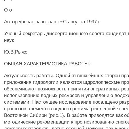
О о
Автореферат разослан с~С августа 1997 г
Ученый секретарь диссертационного совета кандидат
наук
Ю.В.Рыжог
ОБЩАЯ ХАРАКТЕРИСТИКА РАБОТЫ-
Актуальвость работы. Одной :п вшкнейшнх сторон пра
приложения гидрологии являются шдролоппесхме про
обеспечивают возиожность принятия оперативных ре
использованию водных ресурсов и управлению водо
системами. Настоящее исследование посалщено разр
прогнозов элементов водного режима рек леспой я ле
Восточной Сибири (рис.1). В работе приводятся как 
методические рекомендации к прогнозированию снего
дождевых паводков, летне-осенней межени, тах и кон