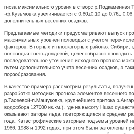
гноза максимального уровня в створс р.Подкаменная Т
-ф.Кузьмовка увеличивается с 0.60±0.10 до 0.76± 0.06
дополнительных весенних осадков.
Предлагаемые методики предусматривают выпуск про
максимальных уровнен половодья с учетом перечисл
факторов. В горных и плоскогорных районах Сибири, 
половодья снего-дождевой, целесообразно проводить
последовательное уточнение исходного прогноза мак
путем дополнительного учета весенних осадков, а так
порообразования.
В качестве примера рассмотрим результаты, получен
разработке методики прогноза элементов весеннего п
р.Тасеевой-п.Машуковка, крупнейшего притока р.Анга
водосбора 127000 кв.км.), где на высоту Ншах сущес
оказывают заторы льда, повторяющиеся в среднем ра
года. Катастрофические заторные подъемы уровней 
1966, 1988 и 1992 годах, при этом были затоплены п