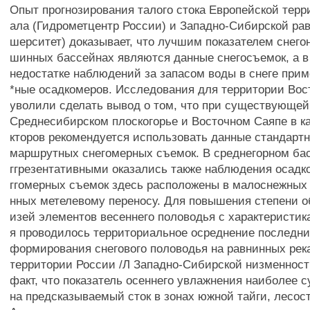
Опыт прогнозирования талого стока Европейской терр
ала (Гидрометцентр России) и Западно-Сибирской ра
шерситет) доказывает, что лучшим показателем снего
шинных бассейнах являются данные снегосъемок, а в
недостатке наблюдений за запасом воды в снеге при
*ные осадкомеров. Исследования для территории Во
уволили сделать вывод о том, что при существующе
Среднесибирском плоскогорье и Восточном Саяпе в к
кторов рекомендуется использовать данные стандарт
маршрутных снегомерных съемок. В среднегорном ба
ггрезентативными оказались также наблюдения осадк
ггомерных съемок здесь расположены в малоснежных 
нных метелевому переносу. Для повышения степени 
изей элементов весеннего половодья с характеристик
я проводилось территориальное осреднение последни
формирования снегового половодья на равнинных рек
территории России /Л Западно-Сибирской низменност
факт, что показатель осеннего увлажнения наиболее 
на предсказываемый сток в зонах южной тайги, лесост