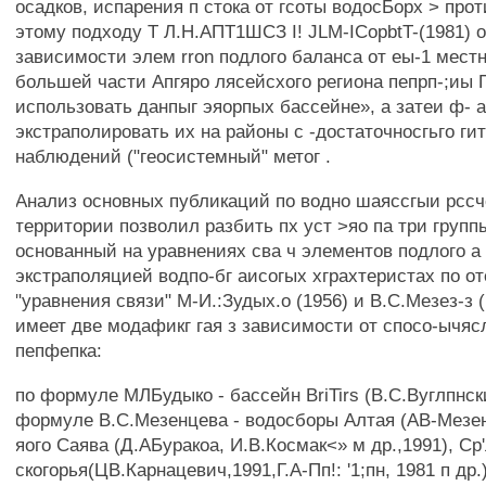
осадков, испарения п стока от гсоты водосБорх > про
этому подходу Т Л.Н.АПТ1ШСЗ I! JLM-ICopbtT-(1981) о
зависимости элем rron подлого баланса от еы-1 мест
большей части Апгяро лясейсхого региона пепрп-;иы 
использовать данпыг эяорпых бассейне», а затеи ф- 
экстраполировать их на районы с -достаточносгьго гит
наблюдений ("геосистемный" метог .
Анализ основных публикаций по водно шаяссгыи рссч
территории позволил разбить пх уст >яо па три группы
основанный на уравнениях сва ч элементов подлого а 
экстраполяцией водпо-бг аисогых хграхтеристах по от
"уравнения связи" М-И.:Зудых.о (1956) и В.С.Мезез-з 
имеет две модафикг гая з зависимости от спосо-ычя
пепфепка:
по формуле МЛБудыко - бассейн BriTirs (В.С.Вуглпнск
формуле В.С.Мезенцева - водосборы Алтая (АВ-Мезенц
яого Саява (Д.АБуракоа, И.В.Космак<» м др.,1991), Ср
скогорья(ЦВ.Карнацевич,1991,Г.А-Пп!: '1;пн, 1981 п др