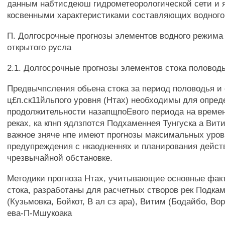
данным набтисдеюш гидрометеорологической сети и 
косвенными характеристиками составляющих водного
П. Долгосрочные прогнозы элементов водного режима 
открытого русла
2.1. Долгосрочные прогнозы элементов стока половод
Предвычпсления обьена стока за период половодья и 
ц£п.ск11йльпого уровня (Нтах) необходимы для опред
продолжительности назапщпоЕвого периода на време
реках, ка кпнп ядлзпотся Подхаменнея Тунгуска а Вит
важное зняче нпе имеют прогнозы максимальных уро
предупреждения с нкаодненнях и планирования дейст
чрезвычайной обстановке.
Методики прогноза Нтах, учитывающие основные фак
стока, разработаны для расчетных створов рек Подка
(Кузьмовка, Бойкот, В ал сз ара), Витим (Бодайбо, Вор
ева-П-Мшукоака