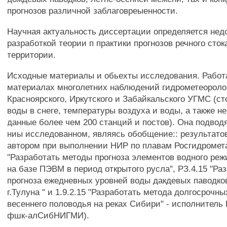
прогнозов различной заблаговреыенности.
Научная актуальность диссертации определяется нед
разработкой теории п практики прогнозов речного сто
территории.
Исходные материалы и обьехты исследования. Работ
материалах многолетних наблюдений гидрометеороло
Красноярского, Иркутского и Забайкальского УГМС (ст
воды в снеге, температуры воздуха и воды, а также н
данные более чем 200 станций и постов). Она подводя
ниы исследованном, являясь обобщение:: результато
автором при выполнении НИР по плавам Росгидромета
"Разработать методы прогноза элементов водного ре
на базе ПЭВМ в период открытого русла", РЗ.4.15 "Ра
прогноза ежедневных уровней воды дакдевых паводков
г.Тулуна " и 1.9.2.15 "Разработать метода долгосрочны
весеннего половодья на реках Сибири" - исполнитель
фшк-алСибНИГМИ).