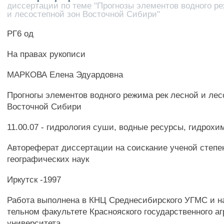
диссертации по теме "Прогнозы элементов водного р
и лесостепной зон Восточной Сибири"
РГ6 од
На правах рукописи
МАРКОВА Елена Эдуардовна
Прогногы элементов водного режима рек лесной и лес
Восточной Сибири
11.00.07 - гидрология суши, водные ресурсы, гидрохи
Автореферат диссертации на соискание ученой степе
географических наук
Иркутск -1997
Работа выполнена в КНЦ Среднесибирского УГМС и н
тельном факультете Краснояского государственного аг
университета