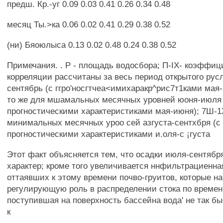
предш. Кр.-уг 0.09 0.03 0.41 0.26 0.34 0.48
месяц Ты.>ка 0.06 0.02 0.41 0.29 0.38 0.52
(ни) Бяоюлыса 0.13 0.02 0.48 0.24 0.38 0.52
Примечания. . Р - площадь водосбора; П-IX- коэффи
корреляции рассчитаны за весь период открытого рус
сентябрь (с ггро'носгтчеа<имихаракр^рис7т1ками мая-а
то же для мшамальных месячных уровней юоня-июля 
прогностическими характеристиками мая-июня); 7Ш-1Х
минимальных месячных уроо сей азгуста-сентхбря (с
прогностическими характеристиками и.оля-с ¡густа
Этот факт объясняется тем, что осадки июля-сентябр
характер; кроме того увеличивается ннфильтрациенна
оттаявших к этому времени почво-груитов, которые н
регулирующую роль в распределении стока по времен
поступившая на поверхность бассейна вода' не так бы
к