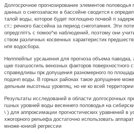
Долгосрочное прогнозирование элементов половодья
данных о снегозапасях в бассейне сводится к опреде
талой воды, которое будет поглощено почвой п задерж
ст;: речного бассейна за период снеготаяния. Эти по
опредглптъ с помоо^ю наблюдений, поэтому они учи
ством различных косвенных характеристик предшест
нпя водосбора.
Нелппейпыг урсаыення для прогноза объема паводка,
щке пзагшосгипь венозных факторов поверхностного ст
справедливы прк допущения разномерного по площад
подачп воды. В горных районах такое допущение може
дельным еысотньш уровпяц, но не ко всей территории
Результаты исследований в области долгосрочных пр
гшных уровней воды весеннего половодья на сибирски
\ ) для аппроксимации прогностических уравнений в у
хжогорного рельефа достаточно использовать аппарат
множе-юниой регрессии