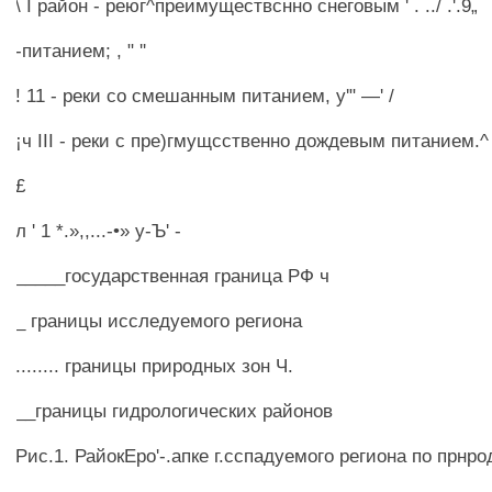
\ I район - реюг^преимуществснно снеговым ' . ../ .'.9„
-питанием; , " ''
! 11 - реки со смешанным питанием, у'" —' /
¡ч III - реки с пре)гмущсственно дождевым питанием.^
£
л ' 1 *.»,,...-•» у-Ъ' -
_____государственная граница РФ ч
_ границы исследуемого региона
........ границы природных зон Ч.
__границы гидрологических районов
Рис.1. РайокЕро'-.апке г.сспадуемого региона по прнр