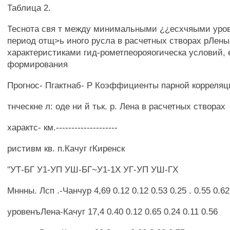
Таблица 2.
Теснота свя т между минимальными ¿¿есхчяыми уро
период отщ>ь иного русла в расчетных створах рЛены
характеристиками гид-рометпеорояогическа условий, 
формирования
Прогнос- Пгактнаб- Р Коэффициенты парной корреляц
тнческне л: оде ни й тьк. р. Лена в расчетных створах
характс- км.--------------------
ристивм кв. п.Качуг гКиренск
"УТ-БГ У1-УП УШ-БГ~У1-1Х УГ-УП УШ-ГХ
Мннны. Лсп .-Чанчур 4,69 0.12 0.12 0.53 0.25 . 0.55 0.62
уровенъЛена-Качуг 17,4 0.40 0.12 0.65 0.24 0.11 0.56