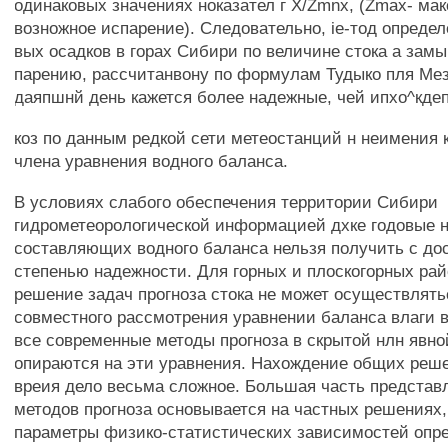
одинаковых значениях ноказател г X/Zmnx, (Zmax- ма
возножное испарение). Следовательно, ie-тод определ
вых осадков в горах Сибири по величине стока а зам
парению, рассчитанвону по формулам Тудыко пля Мез
даяпшнй день кажется более надежные, чей ипхо^кде
коз по данным редкой сети метеостанций н неимения к
члена уравнения водного баланса.
В условиях слабого обеспечения территории Сибири
гидрометеорологической информацией дхке годовые 
составляющих водного баланса нельзя получить с до
степенью надежности. Для горных и плоскогорных ра
решение задач прогноза стока не может осуществлять
совместного рассмотрения уравнении баланса влаги в
все современные методы прогноза в скрытой нлн явн
опираются на эти уравнения. Нахождение общих реш
вреия дело весьма сложное. Большая часть представл
методов прогноза основывается на частных решениях,
параметры физико-статистических зависимостей опр