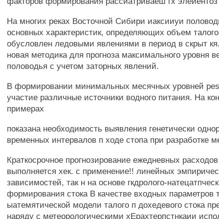
факторов формирования рассиатриваеш гх элеиентоз 
На многих реках Восточной Сибири иаксииуи половод
основных характеристик, определяющих объем талого 
обусловлен ледовыми явлениями в период в скрыт кя
новая методика для прогноза максимального уровня в
половодья с учетом заторных явлений.
В формировании минимальных месячных уровней pe
участие различные источники водного питания. На ко
примерах
показана необходимость выявления генетически одно
временных интервалов п ходе стопа при разработке ме
Краткосрочное прогнозирование ежедневных расходов
выполняется хек. с применение!! линейных эмпириче
зависимостей, так н на основе гкдролого-натецатпчес
формирования стока В качестве входных параметров 
ыатемятической модели талого п дохедевого стока пр
наряду с метеорологическими хЕрахтерпстнкаии испо