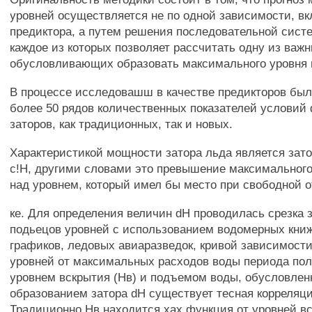
уровней осуществляется не по одной зависимости, в
предиктора, а путем решения последовательной сист
каждое из которых позволяет рассчитать одну из важн
обусловливающих образовать максимального уровня и
В процессе исследовашш в качестве предикторов был
более 50 рядов количественных показателей услови
заторов, как традиционных, так и новых.
Характеристикой мощности затора льда является зат
с!Н, другими словами это превышение максимального
над уровнем, который имел бы место при свободной о
ке. Для определения величин dH проводилась срезка 
подьецов уровней с использованием водомерных книж
графиков, ледовых авиаразведок, кривой зависимост
уровней от максимальных расходов воды периода по
уровнем вскрытия (Нв) и подъемом воды, обусловле
образованием затора dH существует тесная корреляци
Традиционно Нв находится хах функция от уровней в