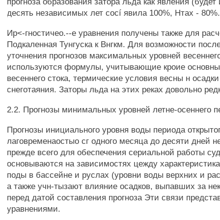
прогноза образования затора льда как явления (будет 
десять независимых лет cocí явила 100%, Нтах - 80%
Ир<-гностичео.--е уравнения получены также для расч
Подкаленная Тунгуска к Внгкм. Для возможности посл
уточнения прогнозов максимальных уровней весеннег
используются формулы, учитывающие кроие основны
весеннего стока, термические условия весны н осадк
снеготаяния. Заторы льда на этих реках довольно ред
2.2. Прогнозы минимальных уровней летне-осеннего 
Прогнозы инициального уровня воды периода открытог
лаговременаостыо сг одного месяца до десяти дней 
прежде всего для обеспечения сериальной работы су
основываются на зависимостях цежду характеристик
поды в бассейне и руслах (уровни воды верхних и рас
а также учн-тызают влияние осадков, выпавших за не
перед датой составления прогноза Эти связи предст
уравнениями.