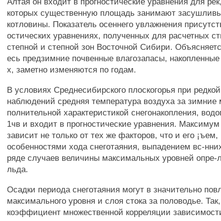
Алтая он входит в прогностические уравнения для рек
которых существенную площадь занимают засушливы
котловины. Показатель осеннего увлажнения присутств
остических уравнениях, полученных для расчетных ст
степной и степной зон Восточной Сибири. Объясняетс
есь предзимние почвенные влагозапасы, накопленные
х, заметно изменяются по годам.
В условиях Среднесибирского плоскогорья при редкой
наблюдений средняя температура воздуха за зимние
полнительной характеристикой снегонакопления, вод
1чв и входит в прогностические уравнения. Максимум
зависит не только от тех же факторов, что и его ¡ъем,
особенностями хода снеготаяния, выпадением вс-нних
ряде случаев величины максимальных уровней опре-
льда.
Осадки периода снеготаяния могут в значительно пов
максимального уровня и слоя стока за половодье. Так,
коэффициент множественной корреляции зависимости