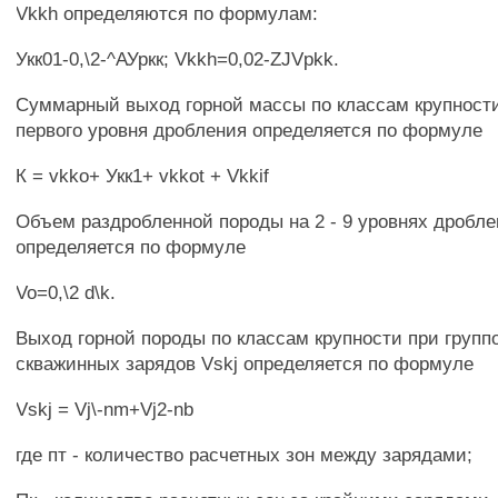
Vkkh определяются по формулам:
Укк01-0,\2-^АУркк; Vkkh=0,02-ZJVpkk.
Суммарный выход горной массы по классам крупности
первого уровня дробления определяется по формуле
К = vkko+ Укк1+ vkkot + Vkkif
Объем раздробленной породы на 2 - 9 уровнях дробле
определяется по формуле
Vo=0,\2 d\k.
Выход горной породы по классам крупности при груп
скважинных зарядов Vskj определяется по формуле
Vskj = Vj\-nm+Vj2-nb
где пт - количество расчетных зон между зарядами;