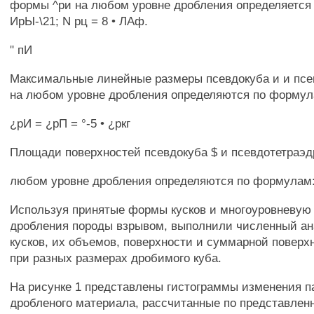
формы ^ри на любом уровне дробления определяется
ИрЫ-\21; N рц = 8 • ЛАф.
" пИ
Максимальные линейные размеры псевдокуба и и псе
на любом уровне дробления определяются по формул
¿рИ = ¿рП = °-5 • ¿ркг
Площади поверхностей псевдокуба $ и псевдотетраэд
любом уровне дробления определяются по формулам
Используя принятые формы кусков и многоуровневую 
дробления породы взрывом, выполнили численный ан
кусков, их объемов, поверхности и суммарной поверхн
при разных размерах дробимого куба.
На рисунке 1 представлены гистограммы изменения п
дробленого материала, рассчитанные по представле