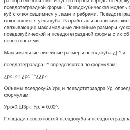
разноразмерной смеси кусков горной породы псевдок
псевдотетраэдной формы. Псевдокубическая модель ф
куб с отколовшимися углами и ребрами. Псевдотетраэ
отколовшиеся углы куба. Разработаны аналитические
связывающие максимальные линейные размеры куск
псевдокубической и псевдотетраэдной формы с их о
поверхностями.
Максимальные линейные размеры псевдокуба ¿[ ^ и
псевдотетраэдра ^^ определяются по формулам:
¿рк=к'< ¿рс ^^¿¿рк-
Объемы псевдокуба Урц и псевдотетраэдра Ур, опред
формулам:
Урк=0,Ш3рк; Ур, = 0,02^.
Площади поверхностей псевдокуба и псевдотетраэдра