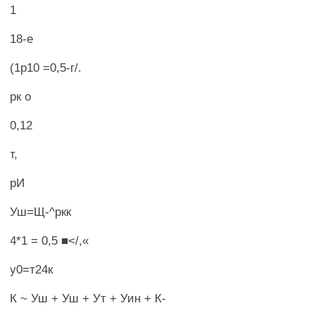
1
18-е
(1р10 =0,5-г/.
рк о
0,12
т,
рИ
Уш=Щ-^ркк
4*1 = 0,5 ■</,«
у0=т24к
К ~ Уш + Уш + Ут + Уин + К-