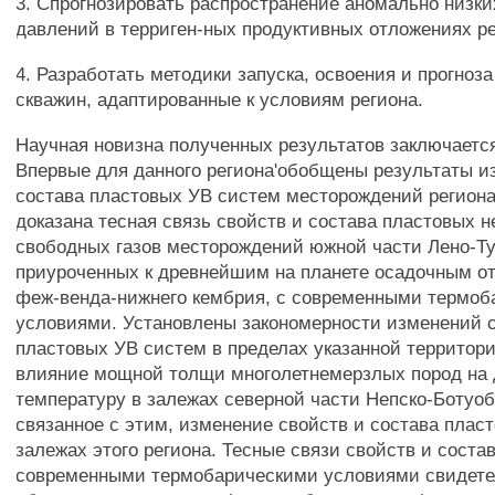
3. Спрогнозировать распространение аномально низк
давлений в терриген-ных продуктивных отложениях ре
4. Разработать методики запуска, освоения и прогноз
скважин, адаптированные к условиям региона.
Научная новизна полученных результатов заключаетс
Впервые для данного региона'обобщены результаты и
состава пластовых УВ систем месторождений региона,
доказана тесная связь свойств и состава пластовых 
свободных газов месторождений южной части Лено-Ту
приуроченных к древнейшим на планете осадочным о
феж-венда-нижнего кембрия, с современными термо
условиями. Установлены закономерности изменений с
пластовых УВ систем в пределах указанной территори
влияние мощной толщи многолетнемерзлых пород на 
температуру в залежах северной части Непско-Ботуоб
связанное с этим, изменение свойств и состава плас
залежах этого региона. Тесные связи свойств и соста
современными термобарическими условиями свидете