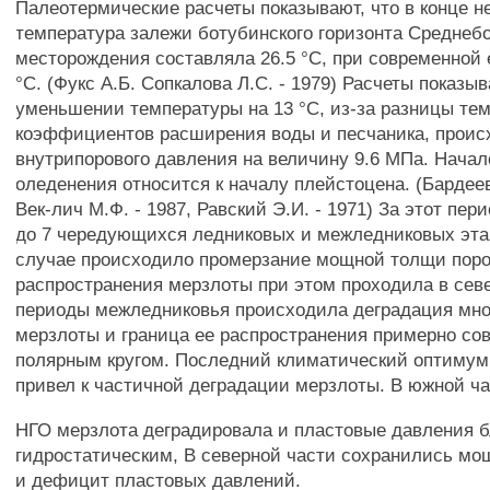
Палеотермические расчеты показывают, что в конце н
температура залежи ботубинского горизонта Среднебо
месторождения составляла 26.5 °С, при современной 
°С. (Фукс А.Б. Сопкалова Л.С. - 1979) Расчеты показыв
уменьшении температуры на 13 °С, из-за разницы те
коэффициентов расширения воды и песчаника, проис
внутрипорового давления на величину 9.6 МПа. Начал
оледенения относится к началу плейстоцена. (Бардеев
Век-лич М.Ф. - 1987, Равский Э.И. - 1971) За этот пе
до 7 чередующихся ледниковых и межледниковых эта
случае происходило промерзание мощной толщи поро
распространения мерзлоты при этом проходила в сев
периоды межледниковья происходила деградация мно
мерзлоты и граница ее распространения примерно со
полярным кругом. Последний климатический оптимум
привел к частичной деградации мерзлоты. В южной ч
НГО мерзлота деградировала и пластовые давления б
гидростатическим, В северной части сохранились м
и дефицит пластовых давлений.