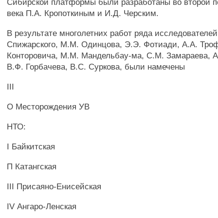
Сибирской платформы были разработаны во второй п
века П.А. Кропоткиным и И.Д. Черским.
В результате многолетних работ ряда исследователей,
Спижарского, М.М. Одинцова, Э.Э. Фотиади, A.A. Тро
Конторовича, М.М. Мандельбау-ма, С.М. Замараева, А
В.Ф. Горбачева, B.C. Суркова, были намечены
III
О Месторождения УВ
НТО:
I Байкитская
П Катангская
III Присаяно-Енисейская
IV Ангаро-Ленская