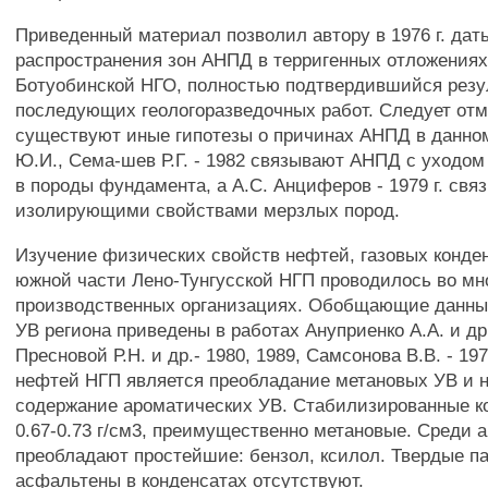
Приведенный материал позволил автору в 1976 г. дать
распространения зон АНПД в терригенных отложениях
Ботуобинской НГО, полностью подтвердившийся рез
последующих геологоразведочных работ. Следует отм
существуют иные гипотезы о причинах АНПД в данном
Ю.И., Сема-шев Р.Г. - 1982 связывают АНПД с уходом
в породы фундамента, а A.C. Анциферов - 1979 г. св
изолирующими свойствами мерзлых пород.
Изучение физических свойств нефтей, газовых конден
южной части Лено-Тунгусской НГП проводилось во мн
производственных организациях. Обобщающие данны
УВ региона приведены в работах Ануприенко A.A. и др.
Пресновой Р.Н. и др.- 1980, 1989, Самсонова В.В. - 1
нефтей НГП является преобладание метановых УВ и 
содержание ароматических УВ. Стабилизированные ко
0.67-0.73 г/см3, преимущественно метановые. Среди 
преобладают простейшие: бензол, ксилол. Твердые п
асфальтены в конденсатах отсутствуют.