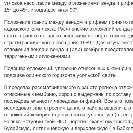
угловое несогласие между отложениями венда и рифе
15° до 45°, иногда достигая 90°.
Положение границ между вендом и рифеем принято п
юдомского комплекса. Расчленение отложений венда 
свиты принято согласно решениям четвертого межвед
стратиграфического совещания 1989 г. Для изучаемог
отложения венда и венда и (или) кембрия представле
терригенными отложениями.
Подошва отложений, уверенно отнесенных к кембрию,
подошве осин-ского горизонта усольской свиты.
В пределах рассматриваемого в работе региона отлож
относимые к кембрию, хорошо выдержаны по составу
последовательности чередования фаций. Все это поз
исследоватглям строения данного района выделить в 
отложений кембрия единые свиты: усольскую (в севе
Непско-Ботуобинской НГО - юрегин-ская+сокуканская)
булайскую, литвинцевскую и верхоленскую ( в Байкит