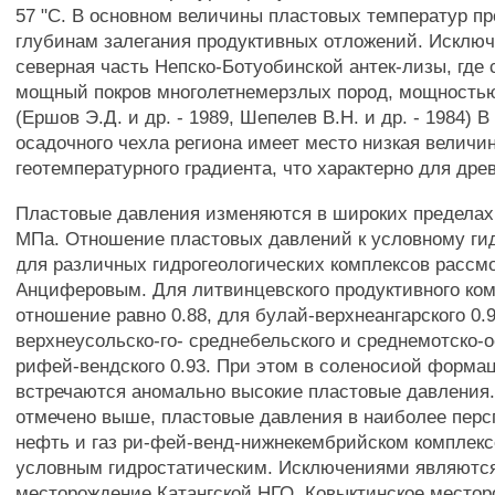
57 "С. В основном величины пластовых температур п
глубинам залегания продуктивных отложений. Исклю
северная часть Непско-Ботуобинской антек-лизы, где
мощный покров многолетнемерзлых пород, мощностью
(Ершов Э.Д. и др. - 1989, Шепелев В.Н. и др. - 1984) 
осадочного чехла региона имеет место низкая величи
геотемпературного градиента, что характерно для др
Пластовые давления изменяются в широких пределах,
МПа. Отношение пластовых давлений к условному ги
для различных гидрогеологических комплексов рассмо
Анциферовым. Для литвинцевского продуктивного ком
отношение равно 0.88, для булай-верхнеангарского 0.9
верхнеусольско-го- среднебельского и среднемотско-о
рифей-вендского 0.93. При этом в соленосиой форма
встречаются аномально высокие пластовые давления.
отмечено выше, пластовые давления в наиболее перс
нефть и газ ри-фей-венд-нижнекембрийском комплекс
условным гидростатическим. Исключениями являютс
месторождение Катангской НГО, Ковыктинское местор