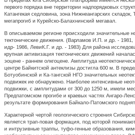
В пределах юга Сибирской платформы имеется нескол
первого порядка вне территории надпорядковых структ
Катангекая седловина, зона Нижнеангарских складок, 
мегапрогиб и Курейско-Балахнинский мегавал.
В описываемом регионе происходили значительные 
тектонические движения. (Варламов И.П. и др. - 1981,
идр- 1986, ЛевиК.Г. и др. - 1983) Для района исследо
крупная активизация тектонических движений начала
эоцене - раннем олкгоцене. Амплитуда неотектоничес
центре Байкитской антеклизы достигла 600 м. В преде
Ботуобинской и Ка-тангской НГО значительных неотек
подвижек ие обнаружено. Наиболее интенсивные неот
подвижки, с амплитудами от 300 до 1250 м, имели ме
Предпатомском прогибе и краевых частях Ангаро-Лен
результате формирования Байкало-Патомского поднят
Характерной чертой геологического строения Сибирс
является трап-повая формация, под которой понима
и интрузивные траппы, туфо-генные образования, ки