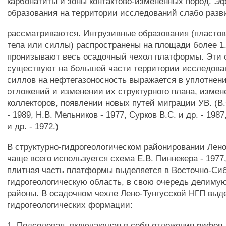
карбонатиты и зоны контактово-измененных пород. 
образования на территории исследований слабо разв
рассматриваются. Интрузивные образования (пласто
тела или силлы) распространены на площади более 1.
пронизывают весь осадочный чехол платформы. Эти 
существуют на большей части территории исследова
силлов на нефтегазоносность выражается в уплотне
отложений и изменении их структурного плана, измен
коллекторов, появлении новых путей миграции УВ. (B
- 1989, Н.В. Мельников - 1977, Сурков B.C. и др. - 1987
и др. - 1972.)
В структурно-гидрогеологическом районировании Лен
чаще всего используется схема Е.В. Пиннекера - 1977,
плитная часть платформы выделяется в Восточно-Си
гидрогеологическую область, в свою очередь делимую
районы. В осадочном чехле Лено-Тунгусской НГП выд
гидрогеологических формации:
1. Подсолевая, включающая в себя отложения рифея,