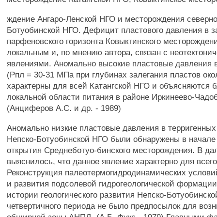
ждение Ангаро-Ленской НГО и месторождения северно
Ботуобинской НГО. Дефицит пластового давления в 
парфеновского горизонта Ковыктинского месторожден
локальным и, по мнению автора, связан с неотектони
явлениями. Аномально высокие пластовые давления в
(Рпл = 30-31 МПа при глубинах залегания пластов окол
характерны для всей Катангской НГО и объясняются 
локальной области питания в районе Иркинеево-Чадоб
(Анциферов A.C. и др. - 1989)
Аномально низкие пластовые давления в терригенных
Непско-Ботуобинской НГО были обнаружены в начале 
открытия Среднеботуо-бинского месторождения. В д
выяснилось, что данное явление характерно для всего
Реконструкция палеотермогидродинамических услов
и развития подсолевой гидрогеологической формации 
истории геологического развития Непско-Ботуобинско
четвертичного периода не было предпосылок для воз