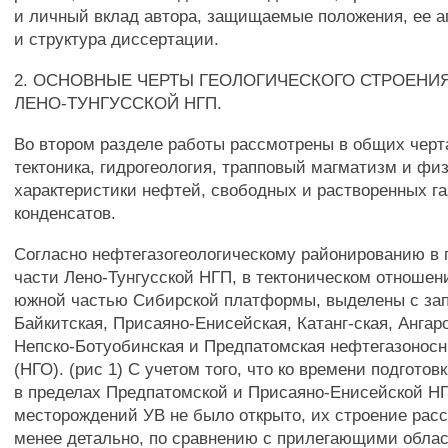
и личный вклад автора, защищаемые положения, ее а
и структура диссертации.
2. ОСНОВНЫЕ ЧЕРТЫ ГЕОЛОГИЧЕСКОГО СТРОЕНИ
ЛЕНО-ТУНГУССКОЙ НГП.
Во втором разделе работы рассмотрены в общих черт
тектоника, гидрогеология, трапповый магматизм и фи
характеристики нефтей, свободных и растворенных га
конденсатов.
Согласно нефтегазогеологическому районированию в
части Лено-Тунгусской НГП, в тектоническом отноше
южной частью Сибирской платформы, выделены с зап
Байкитская, Присаяно-Енисейская, Катанг-ская, Ангар
Непско-Ботуобинская и Предпатомская нефтегазонос
(НГО). (рис 1) С учетом того, что ко времени подгото
в пределах Предпатомской и Присаяно-Енисейской 
месторождений УВ не было открыто, их строение рас
менее детально, по сравнению с прилегающими обла