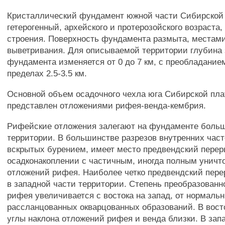
Кристаллический фундамент южной части Сибирско
гетерогенный, архейского и протерозойского возраста,
строения. Поверхность фундамента размыта, местами
выветривания. Для описываемой территории глубина 
фундамента изменяется от 0 до 7 км, с преобладание
пределах 2.5-3.5 км.
Основной объем осадочного чехла юга Сибирской п
представлен отложениями рифея-венда-кембрия.
Рифейские отложения залегают на фундаменте боль
территории. В большинстве разрезов внутренних час
вскрытых бурением, имеет место предвендский перер
осадконакоплении с частичным, иногда полным унич
отложений рифея. Наиболее четко предвендский пер
в западной части территории. Степень преобразован
рифея увеличивается с востока на запад, от нормаль
рассланцованных окварцованных образований. В вост
углы наклона отложений рифея и венда близки. В зап