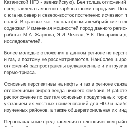
Катангской НГО - эвенкийскую). Бея толша отложений
представлена галогенно-карбонатными породами. По 
с юга на север и северо-восток постепенно исчезают 
солей. В краевых частях платформы кембрийские отл
содержат. Изменения мощностей пород данного регио
работах М.А. Жаркова, Э.И. Чечеля, Я.К. Писарчик и д
исследователей.
Более молодые отложения в данном регионе не персп
и газ, и поэтому не рассматриваются. Наиболее широ
отложений распространены вулканогенные и интрузи
пермо-триаса.
Основные перспективы на нефть и газ в регионе связ
отложениями рифея-венда-нижнего кембрия. В работ
расположение по свитам основных продуктивных гориз
указанием их местных наименований для НГО и наиб
изученных районов, а также общерегиональная их инд
Первоначальные представления о тектоническом рай