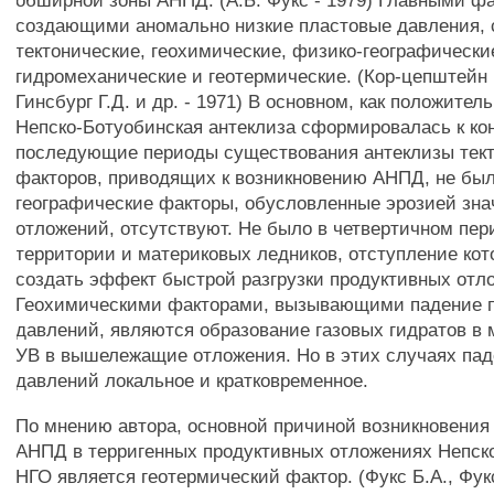
обширной зоны АНПД. (А.Б. Фукс - 1979) Главными ф
создающими аномально низкие пластовые давления, 
тектонические, геохимические, физико-географически
гидромеханические и геотермические. (Кор-цепштейн В
Гинсбург Г.Д. и др. - 1971) В основном, как положител
Непско-Ботуобинская антеклиза сформировалась к кон
последующие периоды существования антеклизы тек
факторов, приводящих к возникновению АНПД, не был
географические факторы, обусловленные эрозией зн
отложений, отсутствуют. Не было в четвертичном пер
территории и материковых ледников, отступление кот
создать эффект быстрой разгрузки продуктивных отл
Геохимическими факторами, вызывающими падение 
давлений, являются образование газовых гидратов в 
УВ в вышележащие отложения. Но в этих случаях па
давлений локальное и кратковременное.
По мнению автора, основной причиной возникновения
АНПД в терригенных продуктивных отложениях Непск
НГО является геотермический фактор. (Фукс Б.А., Фукс