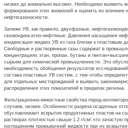
низких до аномально высоких. Необходимо выявить 
формирования этих аномалий и оценить их влияние 
нефтегазоносности.
Залежи УВ, как правило, двухфазные, нефтегазоконд
газоконденсатно-нефтяные. Давления насыщения нефт
конденсации жидких УВ из газа близки к пластовым д
Свободные и растворенные газы содержат в промыш
концентрациях этан, пропан, бутаны и пентан+высшие,
сырьем для химической промышленности. Это обусл
необходимость обобщения результатов исследований
состава пластовых УВ систем, с тем чтобы определит
для отдельных месторождений и выявить закономерн
распределения этих показателей в пределах региона.
Фильтрационно-емкостные свойства пород-коллекторо
случаев, низкие. Особенности разреза осадочных от
обуславливают вскрытие продуктивных пластов на с
растворах плотностью свыше 1.2 г/см\ что зачастую п
поглощениям промывочной жидкости при их вскрытии