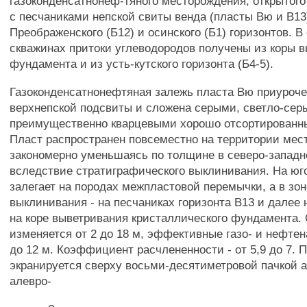
газоконденсатнонеф-тяного месторождения, открытого в
с песчаниками непской свиты венда (пласты Вю и В13
Преображенского (Б12) и осинского (Б1) горизонтов. В
скважинах притоки углеводородов получены из коры 
фундамента и из усть-кутского горизонта (Б4-5).
Газоконденсатнонефтяная залежь пласта Вю приуроче
верхнепской подсвиты и сложена серыми, светло-сер
преимущественно кварцевыми хорошо отсортированн
Пласт распространен повсеместно на территории мес
закономерно уменьшаясь по толщине в северо-запад
вследствие стратиграфического выклинивания. На юго
залегает на породах межпластовой перемычки, а в зон
выклинивания - на песчаниках горизонта В13 и далее 
на коре выветривания кристаллического фундамента
изменяется от 2 до 18 м, эффективные газо- и нефтен
до 12 м. Коэффициент расчлененности - от 5,9 до 7. 
экранируется сверху восьми-десятиметровой пачкой 
алевро-