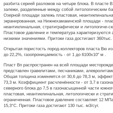
разбита серией разломов на четыре блока. В пласте 
залежи, разделенные между собой литологическим б
Озерной площади залежь пластовая, неантикпинальна
экранированная, на Нижнехамакинской площади - пла
неантиклинальная, стратиграфически и литологиче-ск
Пластовое давление и температура характеризуются
низкими значениями. Притоки газа достигают 360тыс. 
Открытая пористость пород-коллекторов пласта Вю из
до 22,2%, газопроницаемость - от 1 до 6100x10" м .
Пласт Вп распространен на всей площади месторожд
представлен гравелитами, песчаниками, алевролитам
Общая толщина изменяется от 30,6 до 78,3 м, эффекти
73,3 м. Коэффициент расчленённости - от 3,7 в газо
северного блока до 7,5 в газонасыщенной части южног
пластовая, неантиклинальная, литологически и страт
ограниченная. Пластовое давление составляет 12 МПа
15,3°С. Притоки газа достигают 130 тыс. м3/суг.