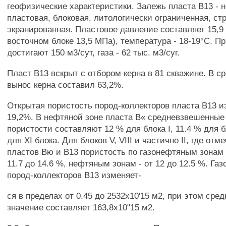
геофизические характеристики. Залежь пласта В13 - 
пластовая, блоковая, литологически ограниченная, с
экранированная. Пластовое давление составляет 15,9
восточном блоке 13,5 МПа), температура - 18-19°С. П
достигают 150 м3/сут, газа - 62 тыс. м3/суг.
Пласт В13 вскрыт с отбором керна в 81 скважине. В с
вынос керна составил 63,2%.
Открытая пористость пород-коллекторов пласта В13 и
19,2%. В нефтяной зоне пласта В« средневзвешенные
пористости составляют 12 % для блока I, 11.4 % для бл
для XI блока. Для блоков V, VIII и частично II, где от
пластов Вю и В13 пористость по газонефтяным зонам
11.7 до 14.6 %, нефтяным зонам - от 12 до 12.5 %. Га
пород-коллекторов В13 изменяет-
ся в пределах от 0.45 до 2532x10'15 м2, при этом ср
значение составляет 163,8x10"15 м2.