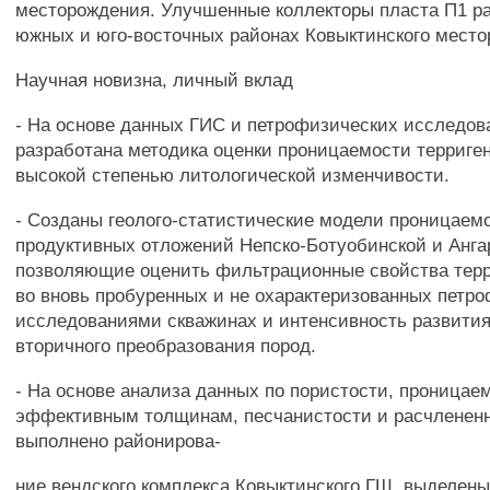
месторождения. Улучшенные коллекторы пласта П1 р
южных и юго-восточных районах Ковыктинского место
Научная новизна, личный вклад
- На основе данных ГИС и петрофизических исследов
разработана методика оценки проницаемости терриге
высокой степенью литологической изменчивости.
- Созданы геолого-статистические модели проницаем
продуктивных отложений Непско-Ботуобинской и Анга
позволяющие оценить фильтрационные свойства терр
во вновь пробуренных и не охарактеризованных петр
исследованиями скважинах и интенсивность развити
вторичного преобразования пород.
- На основе анализа данных по пористости, проницае
эффективным толщинам, песчанистости и расчленен
выполнено районирова-
ние вендского комплекса Ковыктинского ГШ, выделены