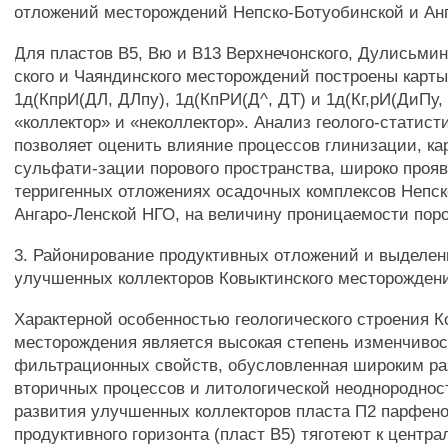
отложений месторождений Непско-Ботуобинской и Ан
Для пластов В5, Вю и В13 Верхнечонского, Дулисьмин
ского и Чаяндинского месторождений построены карт
1д(КпрИ(ДЛ, ДЛпу), 1д(КпРИ(Д^, ДТ) и 1д(Кг,рИ(ДиПу,
«коллектор» и «неколлектор». Анализ геолого-статис
позволяет оценить влияние процессов глинизации, к
сульфати-зации порового пространства, широко проя
терригенных отложениях осадочных комплексов Непск
Ангаро-Ленской НГО, на величину проницаемости пор
3. Районирование продуктивных отложений и выделен
улучшенных коллекторов Ковыктинского месторожден
Характерной особенностью геологического строения К
месторождения является высокая степень изменчиво
фильтрационных свойств, обусловленная широким р
вторичных процессов и литологической неоднороднос
развития улучшенных коллекторов пласта П2 парфено
продуктивного горизонта (пласт В5) тяготеют к центра