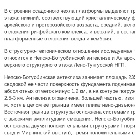
В строении осадочного чехла платформы выделяют т
этажа: нижний, соответствующий кристаллическому 
архейского и протерозойского возраста, средний, вк
отложения ри-фейского комплекса, и верхний, в соста
платформенные отложения венда и кембрия.
В структурно-тектоническом отношении исследуемая 
относится к Непско-Ботуобинской антеклизе и Ангаро
верхнего структурного этажа Лено-Тунгусской НГП.
Непско-Ботуобинская антеклиза занимает площадь 235
сводовой ее части поверхность фундамента поднимае
абсолютных отметок минус 1,2 км, а на контуре погру
2,5-3 км. Антеклиза ограничена, большей частью, изо
м, хотя в целом её граница имеет пликативно-дизъюн
Восточная граница структуры осложнена системами гр
с высокими амплитудами смещения. Непско-Ботуобин
осложнена двумя положительными структурами I поря
свод и Мирнинский выступ), тремя положительными с