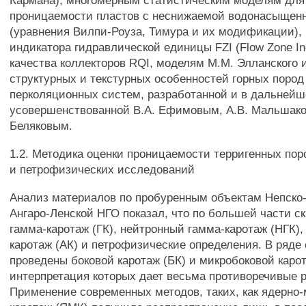
Кармана), многомерным статистическим моделям для
проницаемости пластов с неснижаемой водонасыщен
(уравнения Вилпи-Роуза, Тимура и их модификации),
индикатора гидравлической единицы FZI (Flow Zone Ind
качества коллекторов RQI, моделям М.М. Элланского 
структурных и текстурных особенностей горных пород 
перколяционных систем, разработанной и в дальней
усовершенствованной В.А. Ефимовым, А.В. Мальшако
Беляковым.
1.2. Методика оценки проницаемости терригенных по
и петрофизических исследований
Анализ материалов по пробуренным объектам Непско
Ангаро-Ленской НГО показал, что по большей части с
гамма-каротаж (ГК), нейтронный гамма-каротаж (НГК),
каротаж (АК) и петрофизические определения. В ряде
проведены боковой каротаж (БК) и микробоковой каро
интерпретация которых дает весьма противоречивые 
Применение современных методов, таких, как ядерно