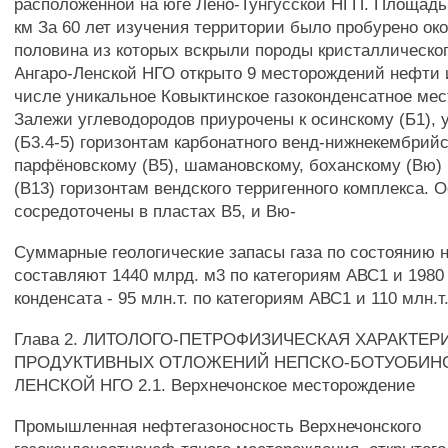
расположенной на юге Лено-Тунгусской НГП. Площадь 
км За 60 лет изучения территории было пробурено око
половина из которых вскрыли породы кристаллическо
Ангаро-Ленской НГО открыто 9 месторождений нефти и
числе уникальное Ковыктинское газоконденсатное ме
Залежи углеводородов приурочены к осинскому (Б1), 
(Б3.4-5) горизонтам карбонатного венд-нижнекембрийс
парфёновскому (В5), шамановскому, боханскому (Вю)
(В13) горизонтам вендского терригенного комплекса. 
сосредоточены в пластах В5, и Вю-
Суммарные геологические запасы газа по состоянию н
составляют 1440 млрд. м3 по категориям АВС1 и 1980 
конденсата - 95 млн.т. по категориям АВС1 и 110 млн.т.
Глава 2. ЛИТОЛОГО-ПЕТРОФИЗИЧЕСКАЯ ХАРАКТЕР
ПРОДУКТИВНЫХ ОТЛОЖЕНИЙ НЕПСКО-БОТУОБИНС
ЛЕНСКОЙ НГО 2.1. Верхнечонское месторождение
Промышленная нефтегазоносность Верхнечонского