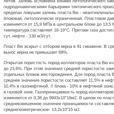
литов. Залежь осложнена зонами литологического за
гидродинамическими барьерами тектонического прои
пределах ловушки залежь пласта Вю - неантиклинальн
блоковая, литологически ограниченная. Пластовое да
изменяется от 15,9 МПа в центральном блоке до 13,5 
температура составляет 18-19°С. Притоки газа достиг
сут, нефти - 130 м3/сут.
Пласт Вю вскрыт с отбором керна в 91 скважине. В ср
вынос керна не превышает 69%.
Открытая пористость пород-коллекторов пласта Вю из
до 23,6%. При этом значения средней пористости зам
отдельных блоков месторождения. Для пород пласта В
среднее значение пористости составляет 11,5% в неф
10,4% в газонефтяной, I! блока - 10% в нефтяной зоне,
в газовой зоне. Газопроницаемость пород-коллекторо
изменяется от 0,38 до 9943x10"16м2. В целом по плас
средневзвешенное значение проницаемости составляе
среднегеометрическое- 13,2х10"15 м2.