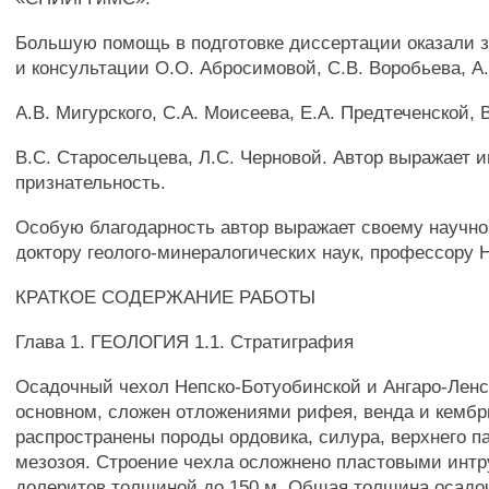
Большую помощь в подготовке диссертации оказали з
и консультации О.О. Абросимовой, С.В. Воробьева, A
A.B. Мигурского, С.А. Моисеева, Е.А. Предтеченской,
B.C. Старосельцева, Л.С. Черновой. Автор выражает 
признательность.
Особую благодарность автор выражает своему научн
доктору геолого-минералогических наук, профессору Н
КРАТКОЕ СОДЕРЖАНИЕ РАБОТЫ
Глава 1. ГЕОЛОГИЯ 1.1. Стратиграфия
Осадочный чехол Непско-Ботуобинской и Ангаро-Ленс
основном, сложен отложениями рифея, венда и кембр
распространены породы ордовика, силура, верхнего п
мезозоя. Строение чехла осложнено пластовыми инт
долеритов толщиной до 150 м. Общая толщина осадо