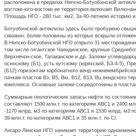
расположена в пределах Непско-Ботуобинской антекли
востоке-юго-востоке ее территория включает Вилючан
Площадь НГО - 260 тыс. км2. За 40-летнюю историю и
Ботуобинской антеклизы здесь было пробурено свыше
скважин, более половины из которых вскрыли отложе
В Непско-Ботуобинской НГО открыто 31 месторождение
том числе гигантское Чаяндинское, крупные Среднебо
Верхнечон-ское, Талаканское и др. Залежи углеводоро
осинскому (Б1), усть-кутскому (юряхский, Б3-4-5), П
(Б12) горизонтам карбонатного венд-нижнекембрийско
пачкам пластов Вз, В5, Вю, В12, В13, Вц вендского те
комплекса. Основные залежи сосредоточены в пластах 
Суммарные геологические запасы нефти по состоянию
составляют 1500 млн.т. по категориям АВС1 и 2400 млн.
-1170 млрд. м3 по категориям АВС1 и 1530 млрд. м3 по
39 млн.т. по категориям АВС1 и 35 млн.т. по Сг.
Ангаро-Ленская НГО занимает территорию одноименно