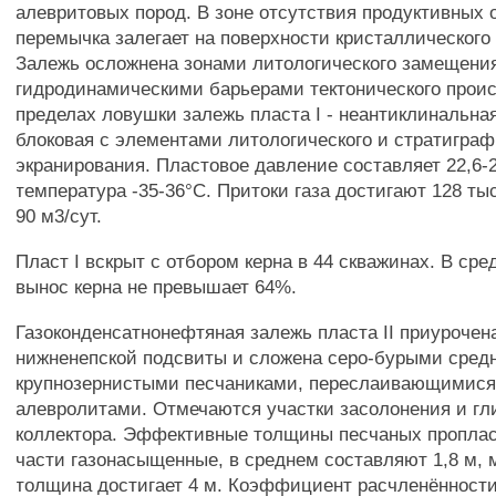
алевритовых пород. В зоне отсутствия продуктивных
перемычка залегает на поверхности кристаллического
Залежь осложнена зонами литологического замещени
гидродинамическими барьерами тектонического прои
пределах ловушки залежь пласта I - неантиклинальная
блоковая с элементами литологического и стратиграф
экранирования. Пластовое давление составляет 22,6-
температура -35-36°С. Притоки газа достигают 128 тыс
90 м3/сут.
Пласт I вскрыт с отбором керна в 44 скважинах. В сре
вынос керна не превышает 64%.
Газоконденсатнонефтяная залежь пласта II приурочен
нижненепской подсвиты и сложена серо-бурыми средн
крупнозернистыми песчаниками, переслаивающимися
алевролитами. Отмечаются участки засолонения и г
коллектора. Эффективные толщины песчаных проплас
части газонасыщенные, в среднем составляют 1,8 м,
толщина достигает 4 м. Коэффициент расчленённости -