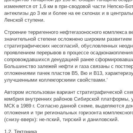
изменяется от 1,6 км в при-сводовой части Непско-Бо
антеклизы до 3 км и более на ее склонах и в централь
Ленской ступени.
Строение терригенного нефтегазоносного комплекса в
значительной степени осложнено широким развитием
стратиграфических несогласий, обусловленных неод
проявлением перерывов в процессе осадконакопления
сопровождавшихся денудацией ранее сформировавши
Большинство залежей нефти и газа связаны с постп
отложениями пачек пластов В5, Вю и В13, характери
улучшенными коллекгорскими свойствами.'
Автором использован вариант стратиграфической схе
кембрия внутренних районов Сибирской платформы, 
МСК в 1989 г. Согласно данной схеме, выделяются до
отложения и три региональных горизонта комплексног
(снизу-вверх): не-пский, тирский и даниловский.
1.2. Тектоника