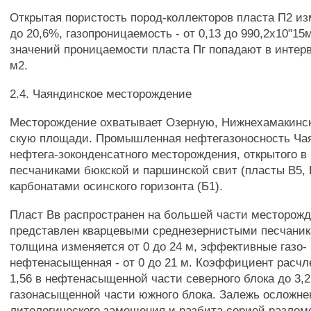
Открытая пористость пород-коллекторов пласта П2 из
до 20,6%, газопроницаемость - от 0,13 до 990,2x10"1
значений проницаемости пласта Пг попадают в интерв
м2.
2.4. Чаяндинское месторождение
Месторождение охватывает Озерную, Нижнехамакинс
скую площади. Промышленная нефтегазоносность Ча
нефтега-зоконденсатного месторождения, открытого в 1
песчаниками бюкской и паршинской свит (пласты В5, 
карбонатами осинского горизонта (Б1).
Пласт Вв распространен на большей части месторожд
представлен кварцевыми среднезернистыми песчани
толщина изменяется от 0 до 24 м, эффективные газо-
нефтенасыщенная - от 0 до 21 м. Коэффициент расчле
1,56 в нефтенасыщенной части северного блока до 3,2
газонасыщенной части южного блока. Залежь осложне
литологического замещения и разбита серией разломо