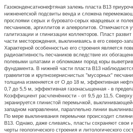
Газоконденсатнонефтяная залежь пласта В13 приуроч
нижненепской подсвиты венда и сложена перемежаю
прослоями серых и буровато-серых кварцевых и пол
песчаников, аргиллитов и алевролитов. Отмечаются у
галитизации и глинизации коллекторов. Пласт развит
части месторождения, выклиниваясь в его северо-зап
Характерной особенностью его строения является по
радиоактивность песчаников вследствие их обогащен
полевыми шпатами и обломками пород коры выветри
фундамента. В нижней части пласта В13 наблюдаютс
гравелитов и крупнозерниснистых "мусорных" песчан
толщина изменяется от О до 18 м, эффективная нефт
0,7 до 5,5 м, эффективная газонасыщенная - в предела
Коэффициент расчленённости - от 9,5 до 11,5. Сверху
экранируется глинистой перемычкой, выклинивающейс
западном направлении, параллельно линии выклинива
По мере выклинивания перемычки происходит слияни
В13. Однако, даже сливаясь, пласты сохраняют свои
черты геологического строения и литологического сост