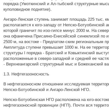
порядка (Умоткинский и Ал-тыбский структурные мысы
куполовидное поднятие).
Ангаро-Ленская ступень занимает площадь 225 тыс. к
располагается к юго-западу от Непско-Ботуобинской а
которой граничит по изо-гипсе минус 2000 м. На севе
она офаничена Присаяно-Енисейской синеклизой по и
2500 м, на востоке - Предпатом-ским региональным п
Амплитуда ступени превышает 1000 м. На ее террито
структуры I порядка - Братский и Ковыктинский высту
расположенные в северо-западной и средней ее частях
- Верхнеангарский структурный мыс и Божеханский ва
1.3. Нефтегазоносность
В нефтегазоносном отношении исследуемая территори
Непско-Ботуобинской и Ангаро-Ленской НГО.
Непско-Ботуобинская НГО расположена на юго-востоке
нефтегазоносной провинции (НГП). Почти вся террит