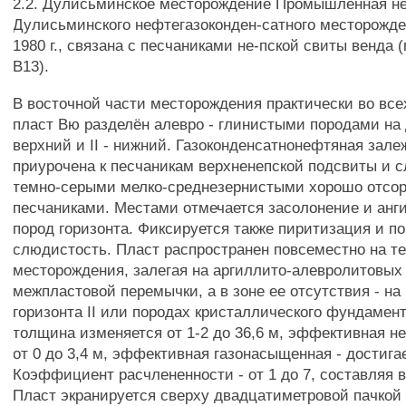
2.2. Дулисьминское месторождение Промышленная н
Дулисьминского нефтегазоконден-сатного месторожден
1980 г., связана с песчаниками не-пской свиты венда 
В13).
В восточной части месторождения практически во все
пласт Вю разделён алевро - глинистыми породами на д
верхний и II - нижний. Газоконденсатнонефтяная зале
приурочена к песчаникам верхненепской подсвиты и 
темно-серыми мелко-среднезернистыми хорошо отсо
песчаниками. Местами отмечается засолонение и анг
пород горизонта. Фиксируется также пиритизация и 
слюдистость. Пласт распространен повсеместно на т
месторождения, залегая на аргиллито-алевролитовых
межпластовой перемычки, а в зоне ее отсутствия - на
горизонта II или породах кристаллического фундамен
толщина изменяется от 1-2 до 36,6 м, эффективная 
от 0 до 3,4 м, эффективная газонасыщенная - достигае
Коэффициент расчлененности - от 1 до 7, составляя в
Пласт экранируется сверху двадцатиметровой пачкой 