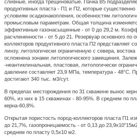
сливные, иногда трещиноватые. Пачка В5 подразделяе
продуктивных пласта - П1 и П2, которые существенно 
условиям осадконакопления, особенностям литологиче
промысловым параметрам. Общая толщина изменяется
эффективные газонасыщенные - от 0 до 29,2 м. Коэф
расчлененности - от 5 до 21. Резервуар основного по 
коллекторов продуктивного пласта П2 представляет с
линзу, литологически ограниченную с севера, востока
осложнена зонами литологического замещения. Залеж
-неантиклинальная, пластовая, литологически ограни
давление составляет 23,9 МПа, температура - 48°С. П
достигают 340 тыс. м3/сут.
В пределах месторождения по 31 скважине вынос керн
60%, из них в 15 скважинах - 80-95%. В среднем по п
керна-60,8%.
Открытая пористость пород-коллекторов пласта П1 из
до 21,7%, газопроницаемость - от 0,13 до 23,9х10"15м
среднем по пласту 0,5x10 м2.