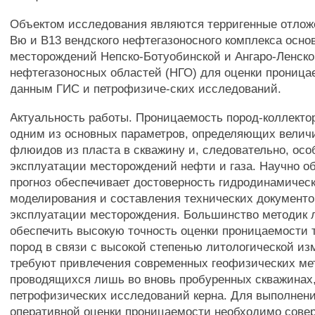
Объектом исследования являются терригенные отлож
Вю и В13 вендского нефтегазоносного комплекса осно
месторождений Непско-Ботуобинской и Ангаро-Ленск
нефтегазоносных областей (НГО) для оценки проница
данным ГИС и петрофизиче-ских исследований.
Актуальность работы. Проницаемость пород-коллекто
одним из основных параметров, определяющих велич
флюидов из пласта в скважину и, следовательно, осо
эксплуатации месторождений нефти и газа. Научно о
прогноз обеспечивает достоверность гидродинамическ
моделирования и составления технических документо
эксплуатации месторождения. Большинство методик 
обеспечить высокую точность оценки проницаемости 
пород в связи с высокой степенью литологической из
требуют привлечения современных геофизических ме
проводящихся лишь во вновь пробуренных скважинах,
петрофизических исследований керна. Для выполнени
оперативной оценки проницаемости необходимо сове