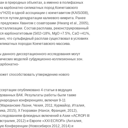
ан в природных объектах, а именно в полифазных
а карбонатно-силикатных пород Кокчетавского
s*H20) в одной ассоциации с кокчетавитом (KAlSi308),
зуется путем дегидратации калиевого кимрита. Ранее
предложен Хвангом с соавторами (Hwang et al., 2005),
ристаллизации. Состав расплава, реконструированный
тся карбонатитовым (Si02=18%, MgO =7.5%, CaO =41%,
но, что сульфидный расплав существовал в условиях
иликатных породах Кокчетавского массива.
ы данного диссертационного исследования могут
ических моделей субдукционно-коллизионных зон.
карбонатно-
может способствовать утверждению нового
ссертации опубликовано 4 статьи в ведущих
дованных ВАК. Результаты работы были также
ународных конференциях, включая 9-11
арианские Лазни, Чехия, 2011; Курмайор, Италия,
ка, 2015), X Геораман (Нанси, Франция, 2012),
ледованиям флюидных включений в Азии «ACROFI III
Австралия, 2012) и Европе «XXI ECROFI» (Анталия,
кую Конференции (Новосибирск 2012, 2014) и