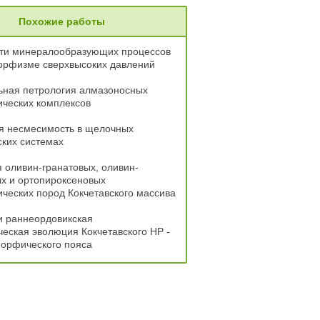
Похожие работы
ти минералообразующих процессов
орфизме сверхвысоких давлений
ьная петрология алмазоносных
ческих комплексов
я несмесимость в щелочных
ких системах
 оливин-гранатовых, оливин-
х и ортопироксеновых
еских пород Кокчетавского массива
и раннеордовикская
еская эволюция Кокчетавского HP -
орфического пояса