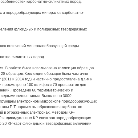
 особенностей карбонатно-силикатных пород.
ых и породообразующих минералов карбонатно-
еделения флюидных и полифазных твердофазных
става включений минералообразующей среды.
онатно-силикатных пород.
я. В работе была использована коллекция образцов
 28 образцов. Коллекция образцов была частично
2011 и 2014 год) и частично предоставлена д.г.-м.н.
 и просмотрено 100 шлифов и 70 препаратов для
ений. Проведено 60 термометрических и
люидными включениями. Выполнено 3000
нирующем электронном микроскопе породообразующих
итаны Р-Т параметры образования карбонатно-
й в отраженных электронах. Методом KP-
50 индивидуальных KP-спектров породообразующих
о 20 KP-карт флюидных и твердофазных включений