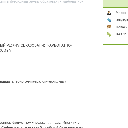
огии и флюидный режим образования карбонатно-
Михно,
кандид
Новоси
ВАК 25.
ЫЙ РЕЖИМ ОБРАЗОВАНИЯ КАРБОНАТНО-
ССИВА
андидата геолого-минералогических наук
венном бюджетном учреждении науки Институте
а Сибирского отделения Российской Академии наук