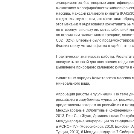
экспериментов, был впервые идентифициров
включениях в порфиробластах клинопироксен
массива. Находки калиевого кимрита (KAlSi30
свидетельствует о том, что кокчетавит обра
этот механизм образования кокчетавита был 
но отвергнут в пользу его метастабильной к
по вторичным включениям в трещине, являе
С02 =32%). Впервые было продемонстрирова
близких к пику метаморфизма в карбонатно-с
Практическая значимость работы. Результат
послужить основой для построения геодинам
Выявление природного калиевого кимрита в 
силикатных породах Кокчетавского массива 
минерального вида.
Апробация работы и публикации. По теме ди
российских и зарубежных журналах, рекомен
представлены автором на российских и межд
Международные Эклогитовые Конференции (М
2013; Рио-Сан-Жуан, Доминиканская Республи
Международные конференции по текущим исс
и ACROFI IV» (Новосибирск, 2010; Брисбен, 
Турция, 2013), 6 Международную и 7 Сибирс