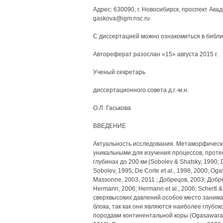
Адрес: 630090, г. Новосибирск, проспект Акаде
gaskova@igm.nsc.ru
С диссертацией можно ознакомиться в библи
Автореферат разослан «15» августа 2015 г.
Ученый секретарь
диссертационного совета д.г.-м.н.
О.Л. Гаськова
ВВЕДЕНИЕ
Актуальность исследования. Метаморфическ
уникальными для изучения процессов, проте
глубинах до 200 км (Sobolev & Shatsky, 1990; Do
Sobolev, 1995; De Corte et al., 1998, 2000; Oga
Massonne, 2003, 2011 ; Добрецов, 2003; Добрец
Hermann, 2006; Hermann et al., 2006; Schertl
сверхвысоких давлений особое место занима
блока, так как они являются наиболее глубок
породами континентальной коры (Ogasawara et