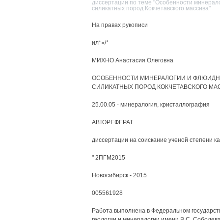
диссертации по теме "Особенности минерал
силикатных пород Кокчетавского массива"
На правах рукописи
ил*»/*
МИХНО Анастасия Олеговна
ОСОБЕННОСТИ МИНЕРАЛОГИИ И ФЛЮИДН
СИЛИКАТНЫХ ПОРОД КОКЧЕТАВСКОГО МА
25.00.05 - минералогия, кристаллография
АВТОРЕФЕРАТ
диссертации на соискание ученой степени к
" 2ПГМ2015
Новосибирск - 2015
005561928
Работа выполнена в Федеральном государст
геологии и минералогии имени B.C. Соболев