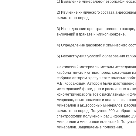
1) Выявление минералого-петрографических
2) Изучение химического состава акцессорн
силикатных пород.
3) Исследование пространственного распр
включений в гранате и клинопироксене.
4) Определение фазового и химического со
5) Реконструкция условий образования карб
Фактический материал и методы исследовани
карбонатно-силикатных пород, состоящая из
собрана автором в результате полевых работ (
A.B. Корсаковым. Автором было изготовлено
исследований флюидных и расплавных включ
криометричеких опытов с расплавными и ф
микрозондовых анализов и анализов на ска
минералов и акцессорных минералов, рассч
силикатных пород. Получено 200 изображени
спектроскопии получено и расшифровано 1
минералов и минералов-включений. Получен
минералов. Защищаемые положения.