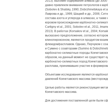
2013). Высокие содержания алмаза (до 3000
давно привлекли внимание петрологов к кар
(Sobolev & Shatsky, 1990; Dobrzhinetskaya et al.,
Лаврова и др., 1999; Шацкий и др., 2006; Си
состава азота и углерода в алмазах, а также
коровом происхождении карбонатно-силикатных
Cartigny et al., 2001; Sobolev et al., 2011, Imamu
2013). В работах (Korsakov et al., 2004; Kors
высказано предположение, согласно которо
клинопироксеном, являются продуктом взаи
флюидом/расплавом. Однако, Перчуком с соавт
и Сумино с соавторами (Sumino & Dobrzhinetsk
карбонатно-силикатные породы Кокчетавско
образом, на данный момент не существует 
карбонатно-силикатных пород Кокчетавского 
расплава, принимавших участие в формирова
Объектами исследования являются карбона
давлений Кокчетавского массива (месторожд
Целью работы является реконструкция мета
Кокчетавского массива.
Для достижения поставленной цели были с