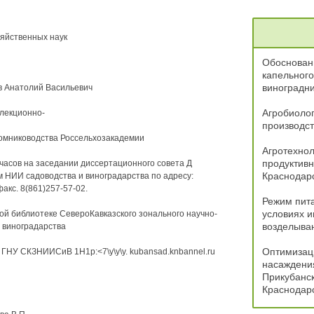
яйственных наук
Обоснован
капельного
виноградн
в Анатолий Васильевич
Агробиоло
лекционно-
производст
томниководства Россельхозакадемии
Агротехно
продуктивн
 часов на заседании диссертационного совета Д
Краснодарс
м НИИ садоводства и виноградарства по адресу:
факс. 8(861)257-57-02.
Режим пита
условиях и
ой библиотеке СевероКавказского зонального научно-
возделыва
и виноградарства
Оптимизаци
ГНУ СКЗНИИСиВ 1Н1р:<7\у\у\у. kubansad.knbannel.ru
насаждения
Прикубанск
Краснодарс