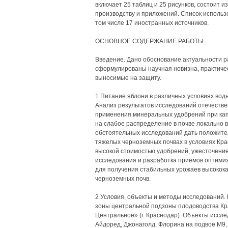
включает 25 таблиц и 25 рисунков, состоит и
производству и приложений. Список использ
том числе 17 иностранных источников.
ОСНОВНОЕ СОДЕРЖАНИЕ РАБОТЫ
Введение. Дано обоснование актуальности р
сформулированы научная новизна, практиче
выносимые на защиту.
1 Питание яблони в различных условиях водн
Анализ результатов исследований отечеств
применения минеральных удобрений при кап
на слабое распределение в почве локально 
обстоятельных исследований дать положите
тяжелых черноземных почвах в условиях Крас
высокой стоимостью удобрений, ужесточени
исследования и разработка приемов оптими
для получения стабильных урожаев высокок
черноземных почв.
2 Условия, объекты и методы исследований.
зоны центральной подзоны плодоводства Кр
Центральное» (г. Краснодар). Объекты иссле
Айдоред, Джонаголд, Флорина на подвое М9, 