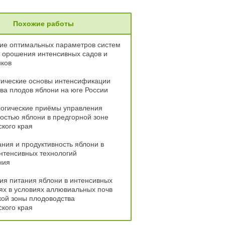
Похожие работы
ие оптимальных параметров систем
 орошения интенсивных садов и
иков
гические основы интенсификации
ва плодов яблони на юге России
логические приёмы управления
остью яблони в предгорной зоне
кого края
ния и продуктивность яблони в
нтенсивных технологий
ния
я питания яблони в интенсивных
х в условиях аллювиальных почв
ой зоны плодоводства
кого края