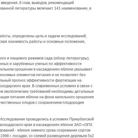
з введения, 6 глав, выводов, рекомендаций
ованной литературы включает 141 наименование, в
аботы, определены цель и задачи исследований,
ская значимость работы и основные положения,
ого и пищевого режимов сада (обзор литературы).
енных и зарубежных ученых по эффективности
ельном орошении в насаждениях яблони указывает
вносимых элементов питания и не позволяет без
льный прогноз эффективности фертигации на
нодарского края. В современных условиях в связи с
ем экологических требований необходимы детальные
зации питания яблони на фоне капельного орошения
ачественных плодов с сохранением плодородия
 Исследования проводились в условиях Прикубапской
аснодарского края в насаждениях яблони ЗАО «ОПХ
дований - яблоня зимнего срока созревания сортов
1998 г. посадки, со схемой размещения деревьев 5x2