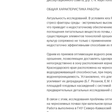
диссертационного совета, д-р. с.-х. наук Попо
ОБЩАЯ ХАРАКТЕРИСТИКА РАБОТЫ
Актуальность исследований. В условиях юга 
стресс-факторы среды - экстремально высоки
что приводит к недостаточному обеспечению
поглощения питательных веществ из почвы, 
существующих элементов технологий ороше
культур сопряжено не только с применением 
недостаточно эффективными способами их п
Одним из приемов оптимизации водного реж
орошение, позволяющее доставлять одновре
непосредственно в зону расположения корне
Краснодарского края расположена на черноз
водоудерживающей способностью, при переу
водонепроницаемость. Установлено, что д
усиливает их деградацию (Б.Г. Розанов, Е.М
площадей плодовых насаждений с системой 
предварительных детальных исследований с
В связи с этим, исследования проблемы оп
на черноземных почвах при капельном орош
Работа выполнена в ГНУ Северо-Кавказский