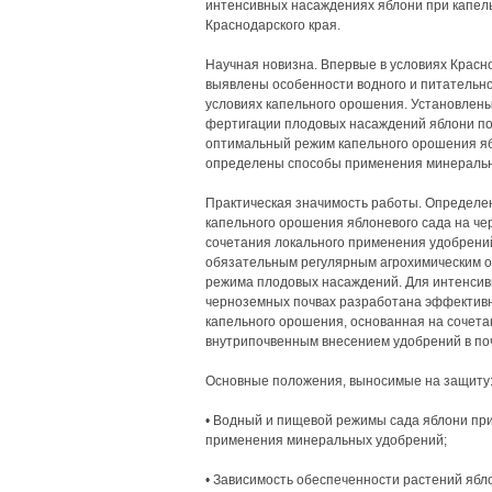
интенсивных насаждениях яблони при капе
Краснодарского края.
Научная новизна. Впервые в условиях Красн
выявлены особенности водного и питательн
условиях капельного орошения. Установлен
фертигации плодовых насаждений яблони п
оптимальный режим капельного орошения яб
определены способы применения минеральн
Практическая значимость работы. Определ
капельного орошения яблоневого сада на ч
сочетания локального применения удобрений 
обязательным регулярным агрохимическим о
режима плодовых насаждений. Для интенсивн
черноземных почвах разработана эффективн
капельного орошения, основанная на сочет
внутрипочвенным внесением удобрений в почв
Основные положения, выносимые на защиту
• Водный и пищевой режимы сада яблони при
применения минеральных удобрений;
• Зависимость обеспеченности растений яб