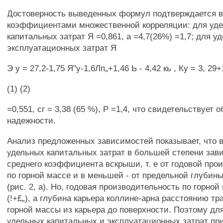
Достоверность выведенных формул подтверждается 
коэффициентами множественной корреляции: для уд
капитальных затрат Я =0,861, а =4,7(26%) =1,7; для у
эксплуатационных затрат Я
Э у = 27,2-1,75 Я"у-1,6Лп„+1,46 Ь - 4,42 кь , Ку = 3, 29
(1) (2)
=0,551, сг = 3,38 (65 %), Р =1,4, что свидетельствует 
надежности.
Анализ предложенных зависимостей показывает, что 
удельных капитальных затрат в большей степени зав
среднего коэффициента вскрыши, т. е от годовой про
по горной массе и в меньшей - от предельной глубины
(рис. 2, а). Но, годовая производительность по горной 
(!+£„), а глубина карьера коллине-арна расстоянию т
горной массы из карьера до поверхности. Поэтому дл
удельных капитальных и эксплуатационных затрат пр