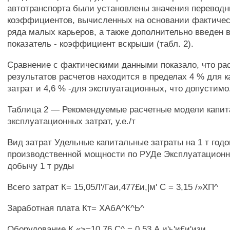
автотранспорта были установлены значения перевод
коэффициентов, вычисленных на основании фактичес
ряда малых карьеров, а также дополнительно введен
показатель - коэффициент вскрыши (табл. 2).
Сравнение с фактическими данными показало, что ра
результатов расчетов находится в пределах 4 % для 
затрат и 4,6 % -для эксплуатационных, что допустимо
Таблица 2 — Рекомендуемые расчетные модели капит
эксплуатационных затрат, у.е./т
Вид затрат Удельные капитальные затраты на 1 т год
производственной мощности по РУДе Эксплуатационн
добычу 1 т руды
Всего затрат К= 15,05Л'/Гаи,477£и,|м' С = 3,15 /»ХП^
Заработная плата Кт= ХАбА^К^Ь^
Оборудование К «>=10,76 С^ = 0,53 А и'ь'и£и'изи