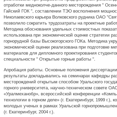
отработки медноколче-данного месторождения " Осен
Гайский ГОК ", составлении ТЭО восполнения мощнос
Николаевского карьера Волковского рудника ОАО "Свят
позволило сократить трудозатраты на проектные рабо
Методика обоснования удельных стоимостных показа
использована при экономической оценке стратегии ра
горнорудной базы Высокогорского ГОКа. Методика укр
экономической оценки реализована при подготовке ме
материалов для дипломного проектирования студентов
специальности " Открытые горные работы ".
Апробация работы. Основные положения диссертации
результаты докладывались на семинарах кафедры ра
месторождений открытым способом Уральского госуда
горного университета, научно-техническом совете ОА
«Уралмеханобр», всероссийской конференции «Комп
технологии в горном деле» (г. Екатеринбург, 1999 г.),
молодых ученых в рамках Уральской горнопромышле
(г. Екатеринбург, 2004 г.).