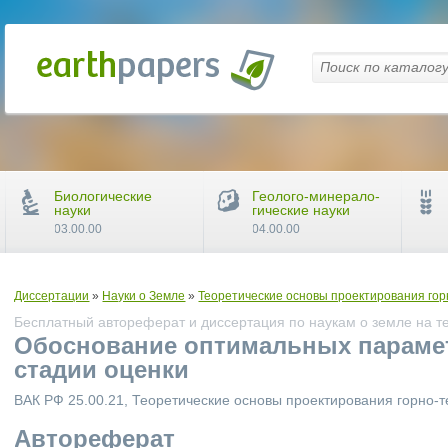
Биологические
Геолого-минерало-
науки
гические науки
03.00.00
04.00.00
Диссертации
»
Науки о Земле
»
Теоретические основы проектирования гор
Бесплатный автореферат и диссертация по наукам о земле на т
Обоснование оптимальных парамет
стадии оценки
ВАК РФ 25.00.21, Теоретические основы проектирования горно-т
Автореферат