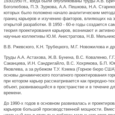
19301950 гг., когда были опубликованы труды A.B. Бри
Боголюбова, П.Э. Зуркова, A.A. Пешкова, H.A. Стариков
которых было положено начало аналитическим метод
границ карьеров и изучению факторов, влияющих на
открытой разработки. В 1950 - 60-е годы создается с
теория проектирования карьеров, возникают и активн
научные коллективы Ю.М. Анистратова, Н.В. Мельник
B.В. Ржевского, К.Н. Трубецкого, М.Г. Новожилова и др
Труды A.A. Астахова, Ж.В. Бунина, B.C. Коваленко, Г.Г
Саканцева, И.Н. Сандригайло, B.C. Хохрякова, Б.П. Юм
Яковлева, а за рубежом Т.У. Кэмма (Горное бюро США
основы динамического поэтапного проектирования гор
при котором карьер рассматривается как природно-те
объект, развивающийся в пространстве и в течение д
времени.
До 1990-х годов в основном развивалась и проектиров
карьеров большой производственной мощности. Вмес