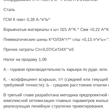
Сталь
ГСМ К гем= 0,28 А-^к^Ь^
Взрывчатые материалы к ш= 021 А^'К.^ Свм =0,22 А^'К
Пневматические шины К^ОЛЗА^т** спш =0,13 л^к^ь«-"
Прочие затраты Сп=0,07/Си'О4Х°''и5
Налог на продажу 1,08
А - годовая производительность карьера по руде, млн. 
К, - коэффициент вскрыши, т/т (средний или текущий
требуемой точности); Ь - среднее расстояние откатки 
В третьей главе разработана методика предпроектной 
комплексной оптимизации главных параметров малых 
реализующая линейную стратегию проектирования.