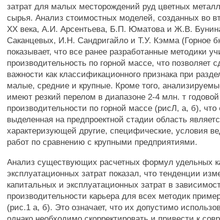
затрат для малых месторождений руд цветных метал
сырья. Анализ стоимостных моделей, созданных во в
XX века, А.И. Арсентьева, Б.П. Юматова и Ж.В. Бунина,
Саканцевых, И.Н. Сандригайло и Т.У. Кэмма (Горное 
показывает, что все ранее разработанные методики у
производительность по горной массе, что позволяет с
важности как классификационного признака при разде
малые, средние и крупные. Кроме того, анализируем
имеют резкий перелом в диапазоне 2-4 млн. т годовой
производительности по горной массе (рисЛ, а, б), что 
выделенная на предпроектной стадии область являетс
характеризующей другие, специфические, условия ве
работ по сравнению с крупными предприятиями.
Анализ существующих расчетных формул удельных к
эксплуатационных затрат показал, что тенденции из
капитальных и эксплуатационных затрат в зависимост
производительности карьера для всех методик приме
(рис.1 а, б). Это означает, что их допустимо использо
однако необходимо скорректировать и привести к со