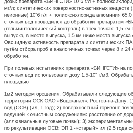
дозы: препарата «БИНГСТИ» 10"6 г/л + полиоксихлор
мг/л; синтетических поверхностно-активных веществ 
неионные) 10"6 г/л + полиоксихлорида алюминия 65,0 
сточных вод проводился до обработки препаратом «
(гельминтологический контроль) в трёх точках: 1,5 км
выпуска, в месте выпуска, 1,5 км ниже места выпуска
Овоцидную активность препарата и синтетических П
путём отбора проб в аналогичных точках через 8 и 24
обработки.
При полевых испытаниях препарата «БИНГСТИ» на по
сточных вод использовали дозу 1,5-10" г/м3. Обрабат
площадью
1м2 методом орошения. Обрабатывали следующие об
территории ОСК ОАО «Водоканал», Ростов-на-Дону: 1
вод (ОСВ) (ил, 1 год); 2) поверхностный горизонт поч
ведущей к очистным сооружениям: расстояние от дорог
(аллювиальные луговые почвы); 3) экспериментальны
по рекультивации ОСВ: ЭП 1 -«старый» ил (2,5 года с