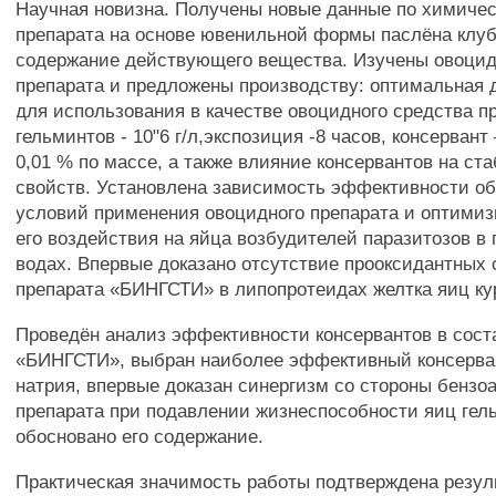
Научная новизна. Получены новые данные по химичес
препарата на основе ювенильной формы паслёна клуб
содержание действующего вещества. Изучены овоци
препарата и предложены производству: оптимальная
для использования в качестве овоцидного средства п
гельминтов - 10"6 г/л,экспозиция -8 часов, консерван
0,01 % по массе, а также влияние консервантов на ст
свойств. Установлена зависимость эффективности об
условий применения овоцидного препарата и оптими
его воздействия на яйца возбудителей паразитозов в 
водах. Впервые доказано отсутствие прооксидантных 
препарата «БИНГСТИ» в липопротеидах желтка яиц ку
Проведён анализ эффективности консервантов в сост
«БИНГСТИ», выбран наиболее эффективный консерва
натрия, впервые доказан синергизм со стороны бензо
препарата при подавлении жизнеспособности яиц гел
обосновано его содержание.
Практическая значимость работы подтверждена резу