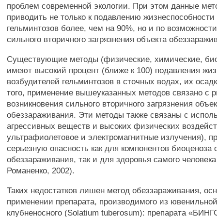
проблем современной экологии. При этом данные ме
приводить не только к подавлению жизнеспособности
гельминтозов более, чем на 90%, но и по возможност
сильного вторичного загрязнения объекта обеззаражи
Существующие методы (физические, химические, био
имеют высокий процент (ближе к 100) подавления жи
возбудителей гельминтозов в сточных водах, их осадк
того, применение вышеуказанных методов связано с 
возникновения сильного вторичного загрязнения объе
обеззараживания. Эти методы также связаны с испол
агрессивных веществ и высоких физических воздейст
ультрафиолетовое и электромагнитные излучения), 
серьезную опасность как для компонентов биоценоза 
обеззараживания, так и для здоровья самого человека
Романенко, 2002).
Таких недостатков лишен метод обеззараживания, ос
применении препарата, производимого из ювенильно
клубненосного (Solatium tuberosum): препарата «БИНГ