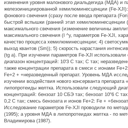
изменения уровня малонового диальдегида (МДА) и п
железоинициированной хемилюминесценции (Fe-XJI):
фонового свечения (сразу после ввода препарата (Fon)
быстрой вспышки (ранний этап хемилюминесценции (h
максимального свечения (изменение величины ампли
максимального свечения (I ^у, параметров Fe-XJI, ха
качество процесса хемилюминесценции; 4) светосум
выход квантов (Sm)); 5) скорость нарастания интенси
(tg а). При изучении параметров Fe-XJI использовал
диапазон концентраций: 10'3 С тах; С тах; неразведен
также концентрации препарата в смеси с ионами Fe+2
Fe+2 + +неразведенный препарат. Уровень МДА иссле
изучении воздействия нового консерванта препарата
липопротеиды желтка. Использовали следующий диа
концентраций: бензоат 10 СБЭ тах; бензоат 10"6 С тах
0,2 С тах; смесь бензоата и ионов Fe+2: Fe + +бензоа
Исследование параметров Fe-XJI проводили по метод
(1995); а уровня МДА в липопротеидах желтка - по ме
Владимирова (1987).