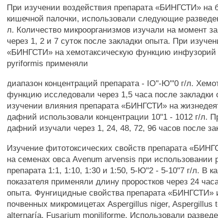
При изучении воздействия препарата «БИНГСТИ» на 
кишечной палочки, использовали следующие разведени
л. Количество микроорганизмов изучали на момент за
через 1, 2 и 7 суток после закладки опыта. При изуче
«БИНГСТИ» на хемотаксическую функцию инфузорий 
pyriformis применяли
диапазон концентраций препарата - IO''-Ю"'0 г/л. Хем
функцию исследовали через 1,5 часа после закладки 
изучении влияния препарата «БИНГСТИ» на жизнедея
дафний использовали концентрации 10"1 - 1012 г/л. П
дафний изучали через 1, 24, 48, 72, 96 часов после з
Изучение фитотоксических свойств препарата «БИНГ
на семенах овса Avenum arvensis при использовании 
препарата 1:1, 1:10, 1:30 и 1:50, 5-Ю"2 - 5-10"7 г/л. В к
показателя применяли длину проростков через 24 час
опыта. Фунгицидные свойства препарата «БИНГСТИ» 
почвенных микромицетах Aspergillus niger, Aspergillus te
alternaría, Fusarium moniliforme. Использовали развед