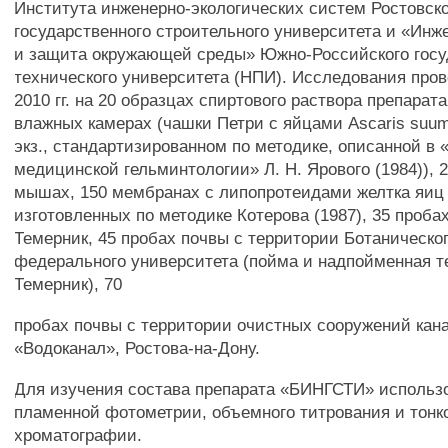
Института инженерно-экологических систем Ростовск
государственного строительного университета и «Инж
и защита окружающей среды» Южно-Российского госу
технического университета (НПИ). Исследования пров
2010 гг. на 20 образцах спиртового раствора препара
влажных камерах (чашки Петри с яйцами Ascaris suu
экз., стандартизированном по методике, описанной в 
медицинской гельминтологии» Л. Н. Ярового (1984)), 
мышах, 150 мембранах с липопротеидами желтка яиц 
изготовленных по методике Котерова (1987), 35 пробах
Темерник, 45 пробах почвы с территории Ботаническо
федерального университета (пойма и надпойменная т
Темерник), 70
пробах почвы с территории очистных сооружений ка
«Водоканал», Ростова-на-Дону.
Для изучения состава препарата «БИНГСТИ» использ
пламенной фотометрии, объемного титрования и тонк
хроматографии.