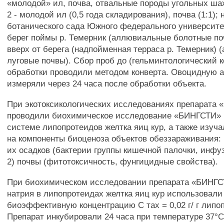
«молодой» ил, почва, отвальные породы угольных шахт 
2 - молодой ил (0,5 года складирования), почва (1:1);
ботанического сада Южного федерального университе
берег поймы р. Темерник (аллювиальные болотные поч
вверх от берега (надпойменная терраса р. Темерник)
луговые почвы). Сбор проб до (гельминтологический к
обработки проводили методом конверта. Овоцидную а
измеряли через 24 часа после обработки объекта.
При экотоксикологических исследованиях препарата
проводили биохимическое исследование «БИНГСТИ» 
системе липопротеидов желтка яиц кур, а также изуч
на компоненты биоценоза объектов обеззараживания: 
их осадков (бактерии группы кишечной палочки, инфу
2) почвы (фитотоксичность, фунгицидные свойства).
При биохимическом исследовании препарата «БИНГС
натрия в липопротеидах желтка яиц кур использовал
биоэффективную концентрацию С тах = 0,02 г/ г липо
Препарат инкубировали 24 часа при температуре 37°С