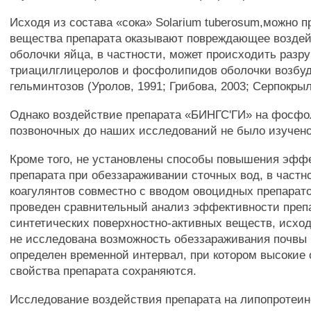
Исходя из состава «сока» Solarium tuberosum,можно п
вещества препарата оказывают повреждающее воздей
оболочки яйца, в частности, может происходить разр
триацилглицеролов и фосфолипидов оболочки возбу
гельминтозов (Уролов, 1991; Грибова, 2003; Серпокрыл
Однако воздействие препарата «БИНГС'ГИ» на фосф
позвоночных до наших исследований не было изучено
Кроме того, не установлены способы повышения эфф
препарата при обеззараживании сточных вод, в частн
коагулянтов совместно с вводом овоцидных препарато
проведен сравнительный анализ эффективности преп
синтетических поверхностно-активных веществ, исходя
не исследована возможность обеззараживания почвы и
определен временной интервал, при котором высокие
свойства препарата сохраняются.
Исследование воздействия препарата на липопротеи