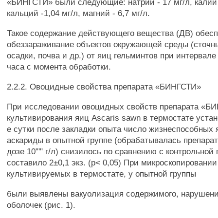
«БИНГСТИ» были следующие: натрий - 17 мг/л, калий -
кальций -1,04 мг/л, магний - 6,7 мг/л.
Такое содержание действующего вещества (ДВ) обесп
обеззараживание объектов окружающей среды (сточн
осадки, почва и др.) от яиц гельминтов при интервале
часа с момента обработки.
2.2.2. Овоцидные свойства препарата «БИНГСТИ»
При исследовании овоцидных свойств препарата «Б
культивирования яиц Ascaris sawn в термостате устан
е сутки после закладки опыта число жизнеспособных 
аскариды в опытной группе (обрабатывалась препар
дозе 10"'" г/л) снизилось по сравнению с контрольной
составило 2±0,1 экз. (р< 0,05) При микроскопировании
культивируемых в термостате, у опытной группы
были выявлены вакуолизация содержимого, нарушени
оболочек (рис. 1).