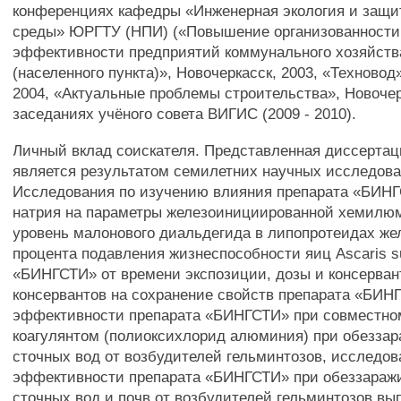
конференциях кафедры «Инженерная экология и защ
среды» ЮРГТУ (НПИ) («Повышение организованности
эффективности предприятий коммунального хозяйств
(населенного пункта)», Новочеркасск, 2003, «Техновод
2004, «Актуальные проблемы строительства», Новочерк
заседаниях учёного совета ВИГИС (2009 - 2010).
Личный вклад соискателя. Представленная диссертац
является результатом семилетних научных исследова
Исследования по изучению влияния препарата «БИНГ
натрия на параметры железоинициированной хемилю
уровень малонового диальдегида в липопротеидах же
процента подавления жизнеспособности яиц Ascaris 
«БИНГСТИ» от времени экспозиции, дозы и консерван
консервантов на сохранение свойств препарата «БИН
эффективности препарата «БИНГСТИ» при совместно
коагулянтом (полиоксихлорид алюминия) при обезза
сточных вод от возбудителей гельминтозов, исследов
эффективности препарата «БИНГСТИ» при обеззараж
сточных вод и почв от возбудителей гельминтозов в