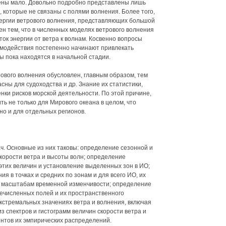
щены мало. Довольно подробно представлены лишь
 которые не связаны с полями волнения. Более того,
нергии ветрового волнения, представляющих большой
лен тем, что в численных моделях ветрового волнения
ок энергии от ветра к волнам. Косвенно вопросы
аимодействия постепенно начинают привлекать
ы пока находятся в начальной стадии.
ового волнения обусловлен, главным образом, тем
сны для судоходства и др. Знание их статистики,
нки рисков морской деятельности. По этой причине,
ь не только для Мирового океана в целом, что
но и для отдельных регионов.
ч. Основные из них таковы: определение сезонной и
корости ветра и высоты волн; определение
этих величин и установление выделенных зон в ИО;
я в точках и средних по зонам и для всего ИО, их
по масштабам временной изменчивости; определение
речисленных полей и их пространственного
стремальных значениях ветра и волнения, включая
з спектров и гистограмм величин скорости ветра и
ентов их эмпирических распределений.