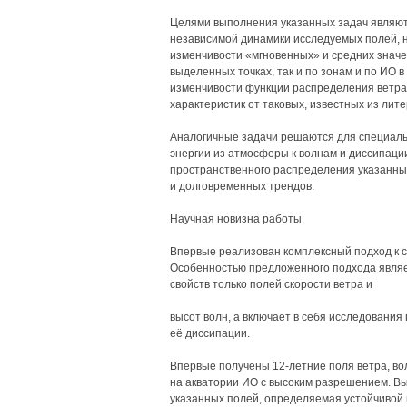
Целями выполнения указанных задач являют
независимой динамики исследуемых полей,
изменчивости «мгновенных» и средних значен
выделенных точках, так и по зонам и по ИО 
изменчивости функции распределения ветра 
характеристик от таковых, известных из лит
Аналогичные задачи решаются для специаль
энергии из атмосферы к волнам и диссипации
пространственного распределения указанных
и долговременных трендов.
Научная новизна работы
Впервые реализован комплексный подход к с
Особенностью предложенного подхода являет
свойств только полей скорости ветра и
высот волн, а включает в себя исследования 
её диссипации.
Впервые получены 12-летние поля ветра, вол
на акватории ИО с высоким разрешением. В
указанных полей, определяемая устойчивой н