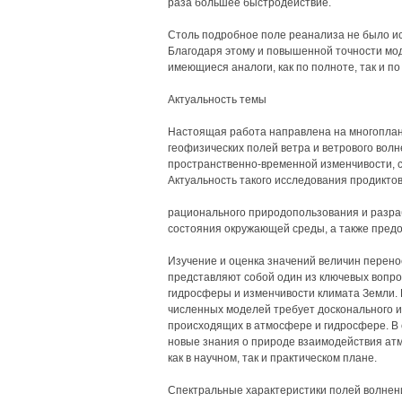
раза большее быстродействие.
Столь подробное поле реанализа не было ис
Благодаря этому и повышенной точности мо
имеющиеся аналоги, как по полноте, так и п
Актуальность темы
Настоящая работа направлена на многоплан
геофизических полей ветра и ветрового волн
пространственно-временной изменчивости, с
Актуальность такого исследования продикт
рационального природопользования и разра
состояния окружающей среды, а также предо
Изучение и оценка значений величин перено
представляют собой один из ключевых вопр
гидросферы и изменчивости климата Земли.
численных моделей требует досконального и
происходящих в атмосфере и гидросфере. В 
новые знания о природе взаимодействия атм
как в научном, так и практическом плане.
Спектральные характеристики полей волнени