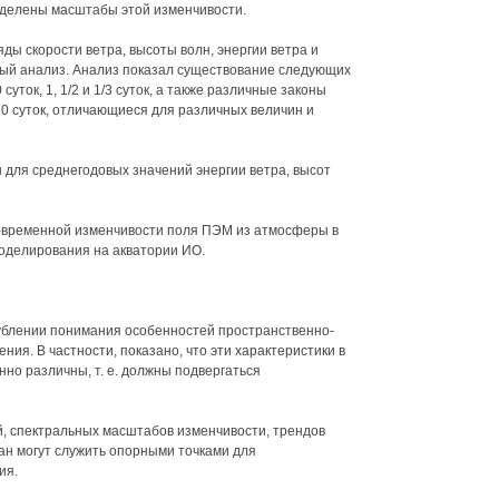
еделены масштабы этой изменчивости.
ы скорости ветра, высоты волн, энергии ветра и
ный анализ. Анализ показал существование следующих
 суток, 1, 1/2 и 1/3 суток, а также различные законы
10 суток, отличающиеся для различных величин и
для среднегодовых значений энергии ветра, высот
-временной изменчивости поля ПЭМ из атмосферы в
оделирования на акватории ИО.
ублении понимания особенностей пространственно-
ия. В частности, показано, что эти характеристики в
но различны, т. е. должны подвергаться
, спектральных масштабов изменчивости, трендов
ан могут служить опорными точками для
ия.