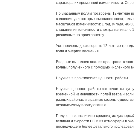
характера их временной изменчивости. Опр
По указанным полям построены 12-летние ряд
волнения, для которых выполнен спектраль
масштабов изменчивости: 1 год, !4 года, 40-50
спадания интенсивности спектра начиная с 
различные по пространству.
Установлены достоверные 12-летние тренды 
волн и энергии волнения.
Впервые выполнен анализ пространственно
волны, полученного с помощью численного м
Научная я практическая ценность работы
Научная ценность работы заключается в угл
временной изменчивости полей ветра и волнен
разных районах и в разные сезоны существен
независимому исследованию.
Полученные величины средних, их дисперсий
величин и скорости ПЭМ из атмосферы в оке
последующего более детального исследован