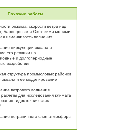
Похожие работы
ости режима, скорости ветра над
м, Баренцевым и Охотскими морями
ая изменчивость волнения
ание циркуляции океана и
ие его реакции на
риодные и долгопериодные
ые воздействия
кая структура промысловых районов
 океана и её моделирование
ание ветрового волнения.
 расчеты для исследования климата
ования гидротехнических
й
ание пограничного слоя атмосферы