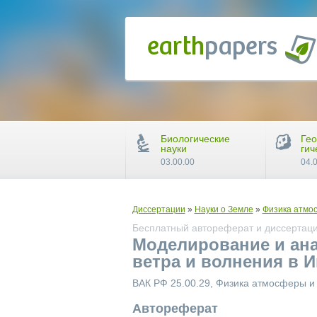
Биологические
Гео
науки
гич
03.00.00
04.
Диссертации
»
Науки о Земле
»
Физика атмо
Бесплатный автореферат и диссертаци
Моделирование и ан
ветра и волнения в 
ВАК РФ 25.00.29, Физика атмосферы 
Автореферат