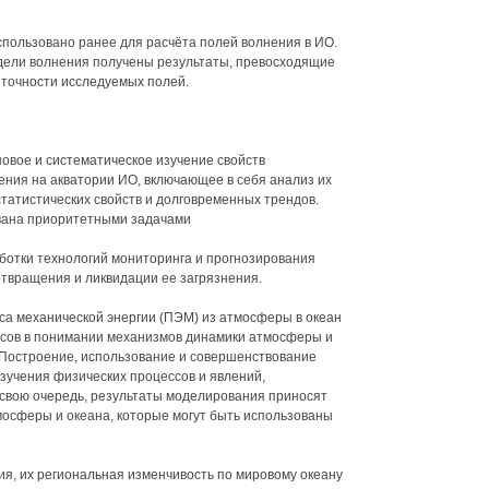
пользовано ранее для расчёта полей волнения в ИО.
дели волнения получены результаты, превосходящие
о точности исследуемых полей.
овое и систематическое изучение свойств
ения на акватории ИО, включающее в себя анализ их
татистических свойств и долговременных трендов.
ована приоритетными задачами
ботки технологий мониторинга и прогнозирования
твращения и ликвидации ее загрязнения.
са механической энергии (ПЭМ) из атмосферы в океан
осов в понимании механизмов динамики атмосферы и
 Построение, использование и совершенствование
зучения физических процессов и явлений,
свою очередь, результаты моделирования приносят
осферы и океана, которые могут быть использованы
я, их региональная изменчивость по мировому океану