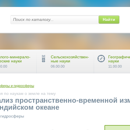
Найти
лого-минерало-
Сельскохозяйствен-
Географич
еские науки
ные науки
науки
00.00
06.00.00
11.00.00
сферы и гидросферы
я по наукам о земле на тему
ализ пространственно-временной из
Индийском океане
и гидросферы