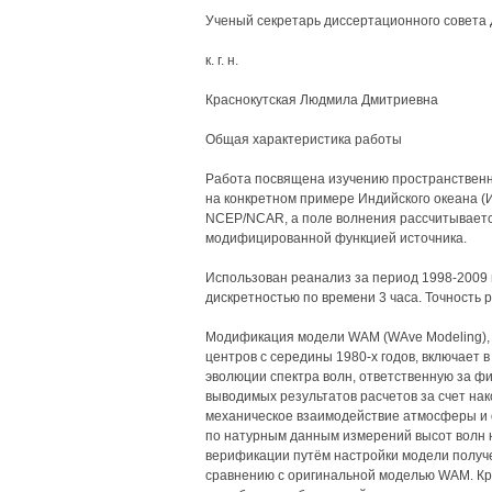
Ученый секретарь диссертационного совета 
к. г. н.
Краснокутская Людмила Дмитриевна
Общая характеристика работы
Работа посвящена изучению пространственн
на конкретном примере Индийского океана (И
NCEP/NCAR, а поле волнения рассчитывает
модифицированной функцией источника.
Использован реанализ за период 1998-2009 гг
дискретностью по времени 3 часа. Точность 
Модификация модели WAM (WAve Modeling),
центров с середины 1980-х годов, включает 
эволюции спектра волн, ответственную за ф
выводимых результатов расчетов за счет на
механическое взаимодействие атмосферы и
по натурным данным измерений высот волн н
верификации путём настройки модели получ
сравнению с оригинальной моделью WAM. Кр