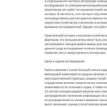
и отдельным его частям в литературе осве
исследования по спектрам метеопараметров,
практически нет работ по изучению полей э
интерес. В частности, этот интерес обуслов
непосредственно рассчитывается именно пот
энергетики полей ветра и волнения и их вз
внимание исследователей. Однако эти работ
Практический интерес к изучению полей ветр
фактором, что большие волны могут быть опа
экстремумов и трендов крайне важны для оце
данного рода исследования полезно проводит
наиболее часто представлено в литературе, 
Цели и задачи исследования
Работа включает в себя большой список зада
межгодовой изменчивости средних величин с
пространственной структуры средних полей 
определение величин энергии ветра и волнени
изменчивости по сезонам и годам, а также 
12-летних трендов средних величин всех пе
распределения; получение информации об эк
их распределение по зонам и времени; анали
высот волнения; оценка статистических мом