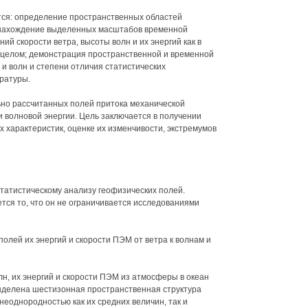
ся: определение пространственных областей
 нахождение выделенных масштабов временной
ий скорости ветра, высоты волн и их энергий как в
в целом; демонстрация пространственной и временной
и волн и степени отличия статистических
ературы.
но рассчитанных полей притока механической
 волновой энергии. Цель заключается в получении
 характеристик, оценке их изменчивости, экстремумов
татистическому анализу геофизических полей.
ся то, что он не ограничивается исследованиями
полей их энергий и скорости ПЭМ от ветра к волнам и
н, их энергий и скорости ПЭМ из атмосферы в океан
ыделена шестизонная пространственная структура
еоднородностью как их средних величин, так и