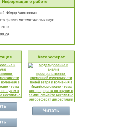
Информация о работе
кий, Фёдор Алексеевич
ата физико-математических наук
, 2013
00.29
тация
Автореферат
ать
Читать
ить