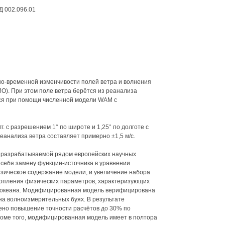
Д 002.096.01
о-временной изменчивости полей ветра и волнения
О). При этом поле ветра берётся из реанализа
ся при помощи численной модели WAM с
. с разрешением 1° по широте и 1,25° по долготе с
реанализа ветра составляет примерно ±1,5 м/с.
 разрабатываемой рядом европейских научных
в себя замену функции-источника в уравнении
изическое содержание модели, и увеличение набора
копления физических параметров, характеризующих
 океана. Модифицированная модель верифицирована
а волноизмерительных буях. В результате
ено повышение точности расчётов до 30% по
оме того, модифицированная модель имеет в полтора