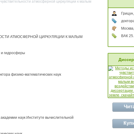
 чувствительности атмосферной циркуляции к малым
Грицун
доктор
Москва,
ВАК 25.
ОСТИ АТМОСФЕРНОЙ ЦИРКУЛЯЦИИ К МАЛЫМ
ы и гидросферы
Диссер
октора физико-математических наук
Чит
 академии наук Институте вычислительной
Куп
ических наук,