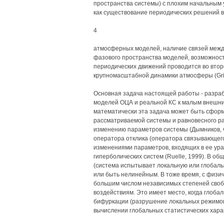
пространства системы) с плохим начальным 
как существование периодических решений 
4
атмосферных моделей, наличие связей межд
фазового пространства моделей, возможнос
периодических движений проводится во втор
крупномасштабной динамики атмосферы (Grits
Основная задача настоящей работы - разраб
моделей ОЦА и реальной КС к малым внешним
математически эта задача может быть сформ
рассматриваемой системы и равновесного р
изменению параметров системы (Дымников, 
оператора отклика (оператора связывающего
изменениями параметров, входящих в ее ура
гиперболических систем (Ruelle, 1999). В о
(система испытывает локальную или глобал
или быть нелинейным. В тоже время, с физич
большим числом независимых степеней сво
воздействиям. Это имеет место, когда глоба
бифуркации (разрушение локальных режимов
вычислении глобальных статистических хара