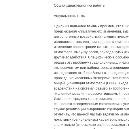
Общая характеристика работы
Актуальность темы
Одной из наиболее важных проблем, стоящих
предсказания климатических изменений, выз
антропогенных воздействий на климатическу
ископаемого топлива, приводящее к изменен
изменение концентрации малых газовых при
атмосфере, вырубку лесов, приводящую к из
другие воздействия. Специфические особенн
решать эту проблему традиционным для физ
экспериментом или лабораторным моделиро
исследования этой проблемы в последнее д
проведение численных экспериментов с гло
общей циркуляции атмосферы (ОЦА). В ходе 
воздействия на систему (размер антропоген
численной модели на рассматриваемый проме
Изменение средних характеристик решения (с
сравнению с современным состоянием служи
случае реализации выбранного сценария ант
отметить, что важной частью задачи об изм
локальных (региональных) характеристик ци
значительно (в несколько раз) превосходить