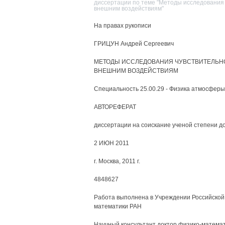
диссертации по теме "Методы исследования
внешним воздействиям"
На правах рукописи
ГРИЦУН Андрей Сергеевич
МЕТОДЫ ИССЛЕДОВАНИЯ ЧУВСТВИТЕЛЬН
ВНЕШНИМ ВОЗДЕЙСТВИЯМ
Специальность 25.00.29 - Физика атмосфер
АВТОРЕФЕРАТ
диссертации на соискание ученой степени д
2 ИЮН 2011
г. Москва, 2011 г.
4848627
Работа выполнена в Учреждении Российской
математики РАН
Научный консультант доктор физико-математ