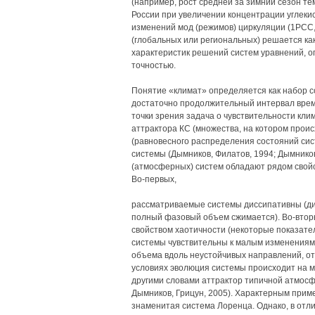
(например, рост средней за зимний сезон т
России при увеличении концентрации углеки
изменений мод (режимов) циркуляции (1РСС,
(глобальных или региональных) решается как
характеристик решений систем уравнений, о
точностью.
Понятие «климат» определяется как набор с
достаточно продолжительный интервал време
точки зрения задача о чувствительности клим
аттрактора КС (множества, на котором прои
(равновесного распределения состояний сис
системы (Дымников, Филатов, 1994; Дымников
(атмосферных) систем обладают рядом свойс
Во-первых,
рассматриваемые системы диссипативны (ди
полный фазовый объем сжимается). Во-вто
свойством хаотичности (некоторые показат
системы чувствительны к малым изменениям 
объема вдоль неустойчивых направлений, о
условиях эволюция системы происходит на м
другими словами аттрактор типичной атмосф
Дымников, Грицун, 2005). Характерным прим
знаменитая система Лоренца. Однако, в отл