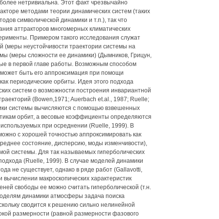
 более нетривиальна. Этот факт чрезвычайно
акторе методами теории динамических систем (таких
одов символической динамики и т.п.), так что
ния аттракторов многомерных климатических
ерименты. Примером такого исследования служат
й (меры неустойчивости траектории системы на
мы (меры сложности ее динамики) (Дымников, Грицун,
ные в первой главе работы. Возможным способом
 может быть его аппроксимация при помощи
как периодические орбиты. Идея этого подхода
ских систем о возможности построения инвариантной
екторий (Bowen,1971; Auerbach et.al., 1987; Ruelle;
тики системы вычисляются с помощью взвешенных
тикам орбит, а весовые коэффициенты определяются
используемых при осреднении (Ruelle, 1999). В
можно с хорошей точностью аппроксимировать как
среднее состояние, дисперсию, моды изменчивости),
мой системы. Для так называемых гиперболических
подхода (Ruelle, 1999). В случае моделей динамики
 не существует, однако в ряде работ (Gallavotti,
и вычислении макроскопических характеристик
ней свободы ее можно считать гиперболической (т.н.
моделям динамики атмосферы задача поиска
скольку сводится к решению сильно нелинейной
кой размерности (равной размерности фазового