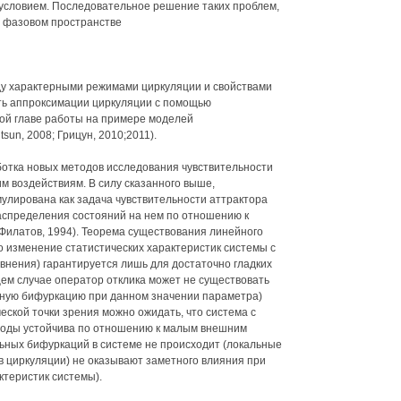
условием. Последовательное решение таких проблем,
в фазовом пространстве
у характерными режимами циркуляции и свойствами
ть аппроксимации циркуляции с помощью
ой главе работы на примере моделей
un, 2008; Грицун, 2010;2011).
отка новых методов исследования чувствительности
 воздействиям. В силу сказанного выше,
улирована как задача чувствительности аттрактора
аспределения состояний на нем по отношению к
Филатов, 1994). Теорема существования линейного
 изменение статистических характеристик системы с
внения) гарантируется лишь для достаточно гладких
бщем случае оператор отклика может не существовать
ьную бифуркацию при данном значении параметра)
еской точки зрения можно ожидать, что система с
боды устойчива по отношению к малым внешним
льных бифуркаций в системе не происходит (локальные
 циркуляции) не оказывают заметного влияния при
ктеристик системы).