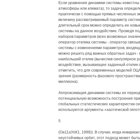
Если уравнения динамики системы известны (
атмосферы или климата), то задача опреде
практически с помощью прямых численных эк
величину рассматриваемый параметр систем
длительный срок можно определить ее новые 
системы на данное воздействие. Проведя п
наборов параметров (всех возможных значен
оператор отклика системы - оператор связы
системы с изменениями параметров, входящи
можно решить ряд важных обратных задач - 
наибольший отклик (вычислив сингулярное р
воздействие, вызывающее заданный отклик с
отметить, что для современных моделей ОЦА
зрения (размерность фазового пространства
миллиона).
Аппроксимация динамики системы ее период
потенциальную возможность построения при
глобальных статистических характеристик с
используются аргументы «хаотической гипо
5
(Оа11аУоК1, 1998)). В случае, когда инвари
неустойчивых орбит, этот подход может быт