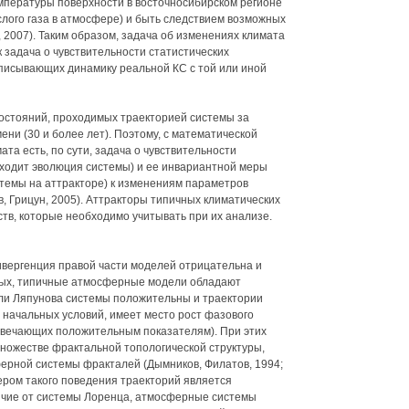
емпературы поверхности в восточносибирском регионе
слого газа в атмосфере) и быть следствием возможных
 2007). Таким образом, задача об изменениях климата
 задача о чувствительности статистических
писывающих динамику реальной КС с той или иной
остояний, проходимых траекторией системы за
ни (30 и более лет). Поэтому, с математической
ата есть, по сути, задача о чувствительности
сходит эволюция системы) и ее инвариантной меры
темы на аттракторе) к изменениям параметров
, Грицун, 2005). Аттракторы типичных климатических
тв, которые необходимо учитывать при их анализе.
вергенция правой части моделей отрицательна и
рых, типичные атмосферные модели обладают
ели Ляпунова системы положительны и траектории
начальных условий, имеет место рост фазового
твечающих положительным показателям). При этих
ножестве фрактальной топологической структуры,
ерной системы фракталей (Дымников, Филатов, 1994;
ером такого поведения траекторий является
ичие от системы Лоренца, атмосферные системы