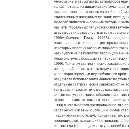
многомерны и структура их аттракторов еще
усложняет анализ динамики системы на аттр
как использование марковских разбиений, мет
единственным доступным методом исследова
моделей являются численные методы и эксп
расчеты глобальных ляпуновских показателе
аттракторе) и размерности аттрактора систе
1996А; Дымников, Грицун, 1996Б), приведен
описания фрактального аттрактора системы
некоторых простых базовых множеств, таких 
базируется на результатах теории динамиче
меры системы с помощью ее периодических тра
1999). При этом статистические характерис
осреднений по соответствующим характерис
через характеристики неустойчивости орбит, 
результате использования данного подхода 
отдельные статистические характеристики (
так и саму инвариантную меру рассматривае
систем получено строгое обоснование этого 
атмосферы доказательного обоснования метода
1988) высказывается предположение, что пр
хаотической системы с большим числом степе
«хаотическая гипотеза»). Применительно к 
периодических траекторий нетривиальна, по
системы дифференциальных уравнений высо