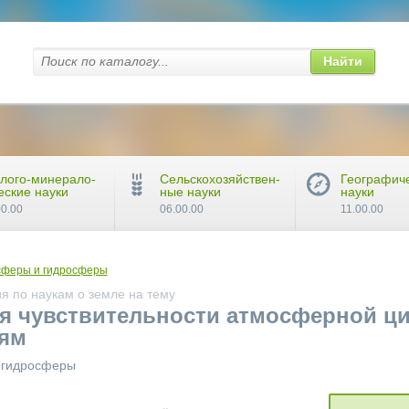
Найти
лого-минерало-
Сельскохозяйствен-
Географич
еские науки
ные науки
науки
00.00
06.00.00
11.00.00
сферы и гидросферы
я по наукам о земле на тему
я чувствительности атмосферной ц
ям
и гидросферы