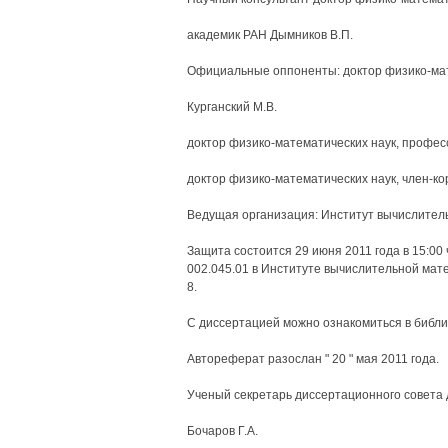
академик РАН Дымников В.П.
Официальные оппоненты: доктор физико-мат
Курганский М.В.
доктор физико-математических наук, профес
доктор физико-математических наук, член-к
Ведущая организация: Институт вычислител
Защита состоится 29 июня 2011 года в 15:00
002.045.01 в Институте вычислительной матем
8.
С диссертацией можно ознакомиться в библ
Автореферат разослан " 20 " мая 2011 года.
Ученый секретарь диссертационного совета 
Бочаров Г.А.