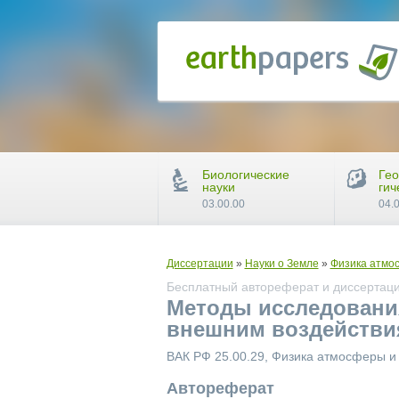
Биологические
Гео
науки
гич
03.00.00
04.
Диссертации
»
Науки о Земле
»
Физика атмо
Бесплатный автореферат и диссертаци
Методы исследовани
внешним воздействи
ВАК РФ 25.00.29, Физика атмосферы 
Автореферат