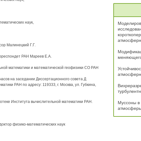
ематических наук,
Моделиров
исследован
короткопе
атмосферн
сор Малинецкий Г.Г.
Модификац
орреспондет РАН Мареев Е.А.
меняющего
ьной математики и математической геофизики СО РАН
Устойчивос
атмосферн
 часов на заседании Диссертационного совета Д
атики РАН по адресу: 119333, г. Москва, ул. Губкина,
Вихреразр
турбулентн
иотеке Института вычислительной математики РАН.
Муссоны в 
атмосферы
доктор физико-математических наук