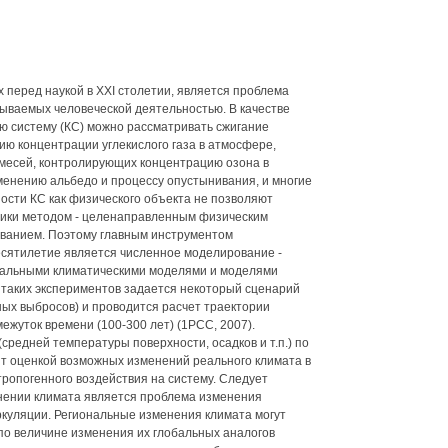
 перед наукой в XXI столетии, является проблема
ываемых человеческой деятельностью. В качестве
ю систему (КС) можно рассматривать сжигание
ию концентрации углекислого газа в атмосфере,
месей, контролирующих концентрацию озона в
менению альбедо и процессу опустынивания, и многие
ости КС как физического объекта не позволяют
ики методом - целенаправленным физическим
ванием. Поэтому главным инструментом
есятилетие является численное моделирование -
бальными климатическими моделями и моделями
таких экспериментов задается некоторый сценарий
ных выбросов) и проводится расчет траектории
жуток времени (100-300 лет) (1РСС, 2007).
редней температуры поверхности, осадков и т.п.) по
т оценкой возможных изменений реального климата в
ропогенного воздействия на систему. Следует
енении климата является проблема изменения
ркуляции. Региональные изменения климата могут
 по величине изменения их глобальных аналогов