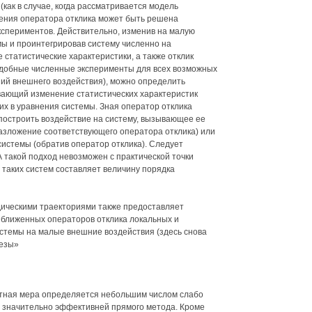
как в случае, когда рассматривается модель
ления оператора отклика может быть решена
спериментов. Действительно, изменив на малую
ы и проинтегрировав систему численно на
статистические характеристики, а также отклик
одобные численные эксперименты для всех возможных
ий внешнего воздействия), можно определить
вающий изменение статистических характеристик
х в уравнения системы. Зная оператор отклика
построить воздействие на систему, вызывающее ее
азложение соответствующего оператора отклика) или
истемы (обратив оператор отклика). Следует
 такой подход невозможен с практической точки
 таких систем составляет величину порядка
ическими траекториями также предоставляет
ближенных операторов отклика локальных и
истемы на малые внешние воздействия (здесь снова
тезы»
антная мера определяется небольшим числом слабо
ь значительно эффективней прямого метода. Кроме