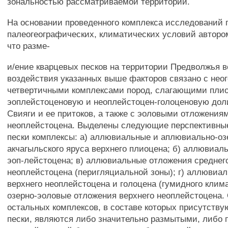
зональностью рассматриваемой территории.
На основании проведенного комплекса исследований 
палеогеографических, климатических условий авторо
что разме-
и/ение кварцевых песков на территории Предволжья 
воздействия указанных выше факторов связано с неог
четвертичными комплексами пород, слагающими пли
эоплейстоценовую и неоплейстоцен-голоценовую доли
Свияги и ее притоков, а также с эоловыми отложения
неоплейстоцена. Выделены следующие перспективны
пески комплексы: а) аллювиальные и аплювиально-о
акчагыльского яруса верхнего плиоцена; б) аллювиал
эоп-лейстоцена; в) аллювиальные отложения среднего
неоплейстоцена (перигляциальной зоны); г) аллювиа
верхнего неоплейстоцена и голоцена (гумидного клима
озерно-эоловые отложения верхнего неоплейстоцена.
остальных комплексов, в составе которых присутству
пески, являются либо значительно размытыми, либо 