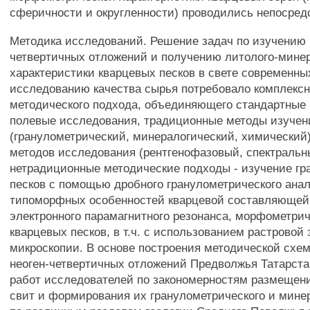
сферичности и округленности) проводились непосред
Методика исследований. Решение задач по изучению 
четвертичных отложений и получению литолого-мине
характеристики кварцевых песков в свете современны
исследованию качества сырья потребовало комплексн
методического подхода, объединяющего стандартные 
полевые исследования, традиционные методы изучен
(гранулометрический, минералогический, химический)
методов исследования (рентгенофазовый, спектральн
нетрадиционные методические подходы - изучение г
песков с помощью дробного гранулометрического анал
типоморфных особенностей кварцевой составляющей
электронного парамагнитного резонанса, морфометри
кварцевых песков, в т.ч. с использованием растровой
микроскопии. В основе построения методической схе
неоген-четвертичных отложений Предволжья Татарста
работ исследователей по закономерностям размеще
свит и формирования их гранулометрического и минер