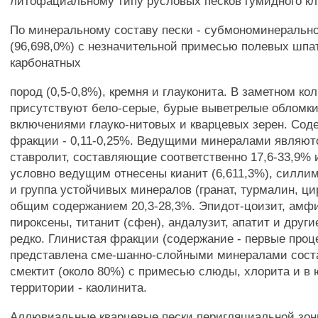
литофациальному типу русловых песков гумидного кл
По минеральному составу пески - субмономинеральн
(96,698,0%) с незначительной примесью полевых шпат
карбонатных
пород (0,5-0,8%), кремня и глауконита. В заметном ко
присутствуют бело-серые, бурые выветрелые обломки 
включениями глауко-нитовых и кварцевых зерен. Сод
фракции - 0,11-0,25%. Ведущими минералами являют
ставролит, составляющие соответственно 17,6-33,9% и
условно ведущим отнесены кианит (6,611,3%), силлим
и группа устойчивых минералов (гранат, турмалин, цир
общим содержанием 20,3-28,3%. Эпидот-цоизит, амф
пироксены, титанит (сфен), андалузит, апатит и друг
редко. Глинистая фракции (содержание - первые проц
представлена сме-шанно-слойными минералами сост
смектит (около 80%) с примесью слюды, хлорита и в
территории - каолинита.
Аллювиальные кварцевые пески перигляциальной зон