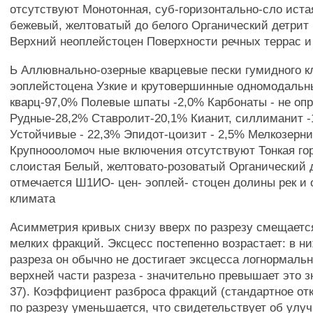
отсутствуют Монотонная, суб-горизонтально-сло иста
бежевый, желтоватый до белого Органический детрит 
Верхний неоплейстоцен Поверхности речных террас и
Ь Аллювнально-озерные кварцевые пески гумидного к
эоплейстоцена Узкие и крутовершинные одномодальн
кварц-97,0% Полевые шпаты -2,0% Карбонаты - не опр
Рудные-28,2% Ставролит-20,1% Кианит, силлиманит 
Устойчивые - 22,3% Эпидот-цоизит - 2,5% Мелкозерни
Крупноооломоч ные включения отсутствуют Тонкая го
слоистая Белый, желтовато-розоватый Органический 
отмечается Ш1ИО- цен- эоплей- стоцен долины рек и 
климата
Асимметрия кривых снизу вверх по разрезу смещаетс
мелких фракций. Эксцесс постепенно возрастает: в н
разреза он обычно не достигает эксцесса логнормально
верхней части разреза - значительно превышает это з
37). Коэффициент разброса фракций (стандартное от
по разрезу уменьшается, что свидетельствует об улу