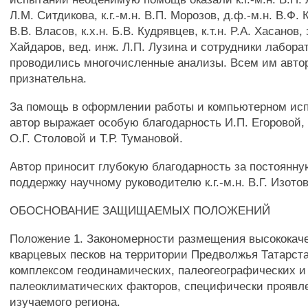
Л.М. Ситдикова, к.г.-м.н. В.П. Морозов, д.ф.-м.н. В.Ф. К
В.В. Власов, к.х.н. Б.В. Кудрявцев, к.т.н. P.A. Хасанов, 
Хайдаров, вед. инж. Л.П. Лузина и сотрудники лаборат
проводились многочисленные анализы. Всем им авто
признательна.
За помощь в оформлении работы и компьютерном ис
автор выражает особую благодарность И.П. Егоровой, 
О.Г. Столовой и Т.Р. Тумановой.
Автор приносит глубокую благодарность за постоянн
поддержку научному руководителю к.г.-м.н. В.Г. Изотов
ОБОСНОВАНИЕ ЗАЩИЩАЕМЫХ ПОЛОЖЕНИЙ
Положение 1. Закономерности размещения высококач
кварцевых песков на территории Предволжья Татарст
комплексом геодинамических, палеогеографических и
палеоклиматических факторов, специфически проявл
изучаемого региона.