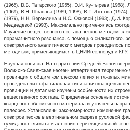
(1965), В.Б. Татарского (1965), Э.И. Ку-тырева (1968), 
(1969), В.Н. Шванова (1969, 1998), В.Г. Изотова (1974)
(1979), H.H. Верзилина и Н.С. Окновой (1983), Д.И. Ка
Медведевой (1993). Максимально применялась фотод
Изучение вещественного состава песков методом эле
парамагнитного резонанса, с помощью силикатного, р
спектрального аналитических методов проводилось п
методикам, применяющимся в ЦНИИгеолнеруд и КГУ.
Научная новизна. На территории Средней Волги впер
Волж-ско-Свияжская неоген-четвертичная терригенно
провинция с общим комплексом легких и тяжелых ми
проведена лито-фациальная типизация кварцевых пес
провинции и детально изучены особенности их строе
вещественного состава. Определены основные источн
кварцевого обломочного материала и уточнены напра
палеорек. Установлены закономерности изменения гр
спектров песков в вертикальном разрезе русловой ф
гумид-ного климата и аллювия перигляциальной зоны