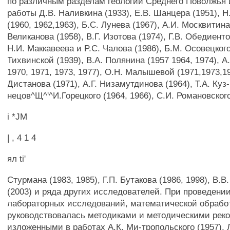
по различным разделам геологии Среднего Поволжья 
работы Д.В. Наливкина (1933), Е.В. Шанцера (1951), 
(1960, 1962,1963), Б.С. Лунева (1967), А.И. Москвитина
Великанова (1958), В.Г. Изотова (1974), Г.В. Обедиенто
Н.И. Маккавеева и P.C. Чалова (1986), Б.М. Осовецкого
Тихвинской (1939), В.А. Полянина (1957 1964, 1974), А
1970, 1971, 1973, 1977), О.Н. Малышевой (1971,1973,197
Дистанова (1971), А.Г. Низамутдинова (1964), Т.А. Куз-
нецов^Щ^'^И.Горецкого (1964, 1966), С.И. Романовского
i *JM
| , 4 1 4
ял ti'
Стурмана (1983, 1985), Г.П. Бутакова (1986, 1998), В.
(2003) и ряда других исследователей. При проведении
лабораторных исследований, математической обрабо
руководствовалась методиками и методическими рек
изложенными в работах А.К. Ми-тропольского (1957), 