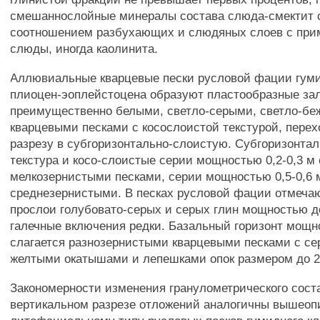
смешаннослойные минералы состава слюда-смектит 
соотношением разбухающих и слюдяных слоев с при
слюды, иногда каолинита.
Аллювиальные кварцевые пески русловой фации гуми
плиоцен-эоплейстоцена образуют пластообразные за
преимущественно белыми, светло-серыми, светло-б
кварцевыми песками с косослоистой текстурой, пере
разрезу в субгоризонтально-слоистую. Субгоризонта
текстура и косо-слоистые серии мощностью 0,2-0,3 м
мелкозернистыми песками, серии мощностью 0,5-0,6 
среднезернистыми. В песках русловой фации отмеча
прослои голубовато-серых и серых глин мощностью до
галечные включения редки. Базальный горизонт мощно
слагается разнозернистыми кварцевыми песками с сер
желтыми окатышами и лепешками опок размером до 2
Закономерности изменения гранулометрического соста
вертикальном разрезе отложений аналогичны вышео