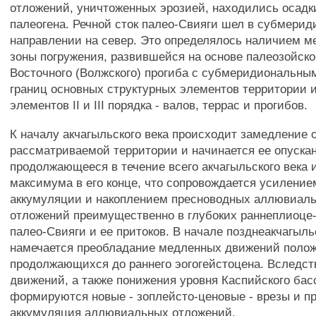
отложений, уничтоженных эрозией, находились осадк
палеогена. Речной сток палео-Свияги шел в субмери
направлении на север. Это определялось наличием 
зоны погружения, развившейся на основе палеозойско
Восточного (Волжского) прогиба с субмеридиональны
границ основных структурных элементов территории и
элементов II и III порядка - валов, террас и прогибов.
К началу акчагыльского века происходит замедление 
рассматриваемой территории и начинается ее опуска
продолжающееся в течение всего акчагыльского века
максимума в его конце, что сопровождается усиление
аккумуляции и накоплением пресноводных аллювиал
отложений преимущественно в глубоких раннеплиоце
палео-Свияги и ее притоков. В начале позднеакчагыль
намечается преобладание медленных движений полож
продолжающихся до раннего эогогейстоцена. Вследст
движений, а также понижения уровня Каспийского бас
формируются новые - зоплейсто-ценовые - врезы и п
аккумуляция аллювиальных отложений.