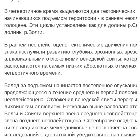
В четвертичное время выделяются два тектонических 
начинающихся подъемом территории - в раннем неоп
голоцене. Эти циклы установлены как для долины р.Св
долины р.Волги.
В раннем неоплейстоцене тектонические движения по
знака послужили развитию глубоких эрозионных врез
аллювиальными отложениями венедской свиты, кото
располагаются на самых низких абсолютных отметках
четвертичного времени.
Вслед за подъемом начинается постепенное опускани
продолжающееся в течение среднего и первой полови
неоплейстоцена. Отложения венедской свиты перекр
лихвинским аллювием. Несколько выше располагаютс
Волги и Свияги верхнего звена среднего неоплейстоц
звена позднего неоплейстоцена. Своеобразие осадкон
цикле ледниковье-межледниковье не позволяет на со
исследований с достаточной убедительностью выяви