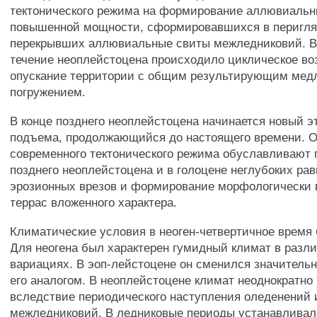
тектонического режима на формирование аллювиаль
повышенной мощности, сформировавшихся в перигля
перекрывших аллювиальные свиты межледниковий. В
течение неоплейстоцена происходило циклическое в
опускание территории с общим результирующим ме
погружением.
В конце позднего неоплейстоцена начинается новый э
подъема, продолжающийся до настоящего времени. 
современного тектонического режима обуславливают 
позднего неоплейстоцена и в голоцене неглубоких ра
эрозионных врезов и формирование морфологически
террас вложенного характера.
Климатические условия в неоген-четвертичное время
Для неогена был характерен гумидный климат в разли
вариациях. В эоп-лейстоцене он сменился значитель
его аналогом. В неоплейстоцене климат неоднократно
вследствие периодического наступления оледенений
межледниковий. В ледниковые периоды устанавливал