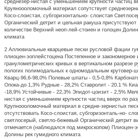
среднезер-нистая с уменьшением крупности частиц вв
Круяноооломочный материал сопутствует среднезерн
Косо-слоистая, субгоризонтально- слоистая Светлос
Органический детрит и цельная ракуша присутствуют
количестве Верхний неоп-лей-стоиен и голоцен Долин
климата
2 Аллювиальные кварцевые пески русловой фации гу
плиоцен-эоплейстоцена Постепенное и закономерное
гранулометрических кривых в вертикальном разрезе 
пологих полимодальных к одномодальным крутовер-
Кварц-96,6-98,0% Полевые шпаты - 0,5-0,8% Карбонат
Опока-до 1,3% Рудные - 28,2% Ставролит - 20.1 % Ки
-18,9% Устойчивые - 22,3% Эпидот-цоизит - 2,5% Мелк
нистая с уменьшением крупности частиц вверх по раз
Крупноооломочный материал в средне-зернистых пес
отсутствовать Косо-слоистая, субгоризонталь-но- сл
светлосерый, светло-бежевый Органический детрит в
отмечается (наблюдался под микроскопом) Плиоцен-э
Долины рек гумидного климата