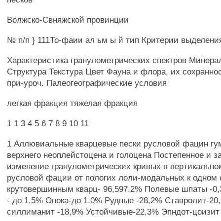
Волжско-Свняжской провинции
№ п/п } 111То-фаии ал ьм ы й тип Критерии выделени
Характеристика гранулометрических спектров Минера
Структура Текстура Цвет Фауна и флора, их сохранно
при-уроч. Палеогеографические условия
легкая фракция тяжелая фракция
1 1 3 4 5 6 7 8 9 10 11
1 Аллювиальные кварцевые пески русловой фацин гу
верхнего неоплейстоцена и голоцена Постепенное и з
изменение гранулометрических кривых в вертикально
русловой фации от пологих лоли-модальных к одном
крутовершинным кварц- 96,597,2% Полевые шпаты -0,
- до 1,5% Опока-до 1,0% Рудные -28,2% Ставролит-20
силлиманит -18,9% Устойчивые-22,3% Эпндот-цоизит 