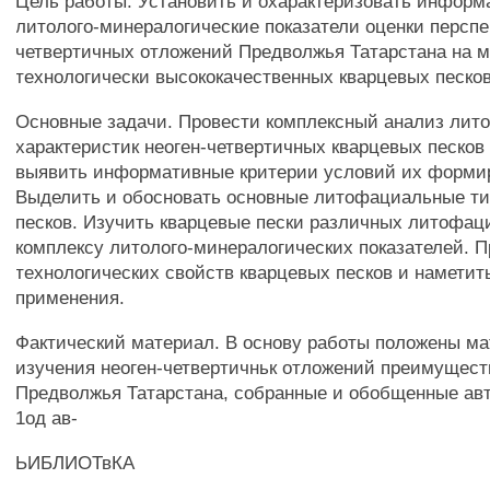
Цель работы. Установить и охарактеризовать инфор
литолого-минералогические показатели оценки перспе
четвертичных отложений Предволжья Татарстана на 
технологически высококачественных кварцевых песков
Основные задачи. Провести комплексный анализ лит
характеристик неоген-четвертичных кварцевых песков
выявить информативные критерии условий их форми
Выделить и обосновать основные литофациальные т
песков. Изучить кварцевые пески различных литофац
комплексу литолого-минералогических показателей. П
технологических свойств кварцевых песков и наметит
применения.
Фактический материал. В основу работы положены м
изучения неоген-четвертичньк отложений преимущест
Предволжья Татарстана, собранные и обобщенные авт
1од ав-
ЬИБЛИОТвКА