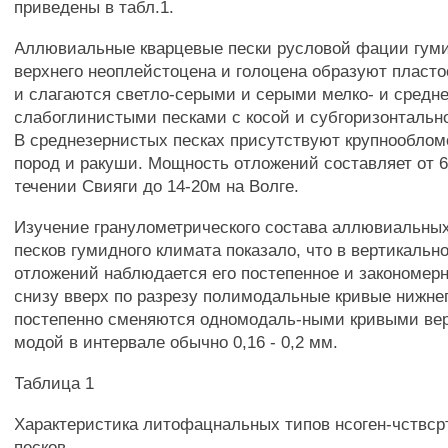
приведены в табл.1.
Аллювиальные кварцевые пески русловой фации гуми
верхнего неоплейстоцена и голоцена образуют пласт
и слагаются светло-серыми и серыми мелко- и сред
слабоглинистыми песками с косой и субгоризонтальн
В среднезернистых песках присутствуют крупнообло
пород и ракуши. Мощность отложений составляет от 6
течении Свияги до 14-20м на Волге.
Изучение гранулометрического состава аллювиальны
песков гумидного климата показало, что в вертикальн
отложений наблюдается его постепенное и закономер
снизу вверх по разрезу полимодальные кривые нижнег
постепенно сменяются одномодаль-ными кривыми верх
модой в интервале обычно 0,16 - 0,2 мм.
Таблица 1
Характеристика литофацнальных типов нсоген-чствс
песков