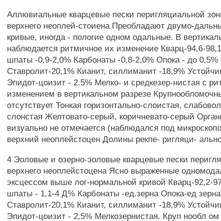
Аллювиальные кварцевые пески перигляциальной зон
верхнего неоплей-стоиена Преобладают двумо-дальн
кривые, иногда - пологие одном одальные. В вертикал
наблюдается ритмичное их изменение Кварц-94,6-98
шпаты -0,9-2,0% Карбонаты -0,8-2,0% Опока - до 0,5
Ставролит-20,1% Кианит, силлиманит -18,9% Устойчи
Эпидот-цоизит - 2.5% Мелко- и средкезер-нистая с р
изменением в вертикальном разрезе Крупнообломочн
отсутствует Тонкая горизонтально-слоистая, слабов
слонстая Желтовато-серый, коричневато-серый Орган
визуально не отмечается (наблюдался под микроскоп
верхний неоплейстоцен Долины рекпе- ригляци- альн
4 Эоловые и озерно-эоловые кварцевые пески перигл
верхнего неоплейстоцена Ясно выраженные одномода
эксцессом выше лог-нормальной кривой Кварц-92,2-
шпаты - 1,1-4 Д% Карбонаты -ед.зерна Опока-ед зерн
Ставролит-20,1% Кианит, силлиманит -18,9% Устойчи
Эпидот-цоизит - 2,5% Мелкозернистая. Круп нообл о