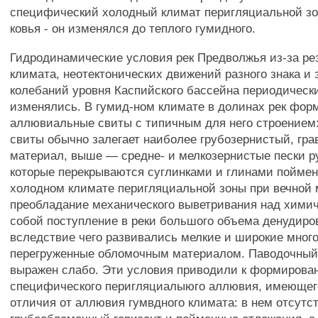
специфический холодный климат перигляциальной зо
ковья - он изменялся до теплого гумидного.
Гидродинамические условия рек Предволжья из-за ре
климата, неотектонических движений разного знака и 
колебаний уровня Каспийского бассейна периодическ
изменялись. В гумид-ном климате в долинах рек фо
аллювиальные свиты с типичным для него строением
свиты обычно залегает наиболее грубозернистый, гр
материал, выше — средне- и мелкозернистые пески 
которые перекрываются суглинками и глинами поймен
холодном климате перигляциальной зоны при вечной 
преобладание механического выветривания над химич
собой поступление в реки большого объема денудиро
вследствие чего развивались мелкие и широкие мног
перегруженные обломочным материалом. Паводочны
выражен слабо. Эти условия приводили к формирова
специфического перигляциалыюго аллювия, имеющег
отличия от аллювия гумвдного климата: в нем отсутс