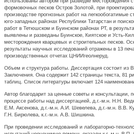
использованы автором при разведке месторождения с
формовочных песков Остров Золотой, при проектиров
производстве прогнозных работ на легкообогатимые с
юго-западных районах Республики Татарстан и поиск
работ в Тетюшском и Буинском районах РТ, в результ
выявлены и разведаны Буинское, Киятское и Усть-Ки
месторождения кварцевых и строительных песков. О
результаты научных исследований отражены в 13 печа
производственных отчетах ЦНИИгеолнеруд.
Объем и структура работы. Диссертация состоит из В
Заключения. Она содержит 142 страницы текста, 81 ри
таблиц. Список литературы включает 124 наименован
Автор благодарит за ценные советы и консультации, 
процессе работы над диссертацией, д.г.-м.н. H.H. Веде
Е.М. Аксенова, д.г.-м.н. А.И. Шевелева, д.г.-м.н. В.В. Ку
Г.Н. Бирюлева, к.г.-м.н. A.B. Шишкина.
При проведении исследований и лабораторно-технол
испытаний неоценимую помощь оказали к.г.-м.н. В.П. Лу