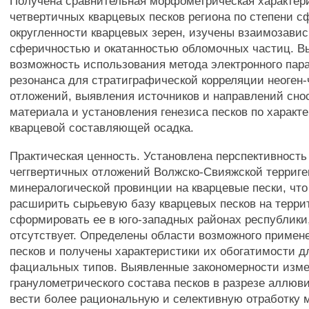
Получена сравнительная морфометрическая характери
четвертичных кварцевых песков региона по степени с
округленности кварцевых зерен, изучены взаимозави
сферичностью и окатанностью обломочных частиц. В
возможность использования метода электронного пар
резонанса для стратиграфической корреляции неоген
отложений, выявления источников и направлений сно
материала и установления генезиса песков по характ
кварцевой составляющей осадка.
Практическая ценность. Установлена перспективность 
чеггвертичных отложений Волжско-Свияжской терриге
минералогической провинции на кварцевые пески, что
расширить сырьевую базу кварцевых песков на терри
сформировать ее в юго-западных районах республики,
отсутствует. Определены области возможного примен
песков и получены характеристики их обогатимости д
фациальных типов. Выявленные закономерности изм
гранулометрического состава песков в разрезе аллюв
вести более рациональную и селективную отработку 