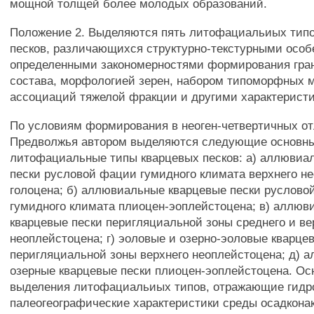
мощной толщей более молодых образований.
Положение 2. Выделяются пять литофациальиых тип
песков, различающихся структурно-текстурными особ
определенными закономерностями формирования гра
состава, морфологией зерен, набором типоморфных 
ассоциаций тяжелой фракции и другими характерист
По условиям формирования в неоген-четвертичных о
Предволжья автором выделяются следующие основн
литофациальные типы кварцевых песков: а) аллювиа
пески русловой фации гумидного климата верхнего н
голоцена; б) аллювиальные кварцевые пески руслово
гумидного климата плиоцен-эоплейстоцена; в) аллюв
кварцевые пески перигляциальной зоны среднего и ве
неоплейстоцена; г) эоловые и озерно-эоловые кварце
перигляциальной зоны верхнего неоплейстоцена; д) 
озерные кварцевые пески плиоцен-эоплейстоцена. Ос
выделения литофациальиых типов, отражающие гидр
палеогеографические характеристики среды осадкона