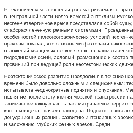
В тектоническом отношении рассматриваемая террит
в центральной части Волго-Камской антеклизы Русск
неоген-четвертичное время представляла собой сушу,
слаборасчлененную речными системами. Проведенны
особенностей палеогеографических условий неоген-ч
времени показал, что основными факторами накоплен
отложений кварцевых песков являются климатический
гидродинамический, эоловый, размещение и состав 
провинций при ведущей роли неотектонических движ
Неотектоническое развитие Предволжья в течение нео
времени было довольно сложным и специфичным: те
испытывала неоднократные поднятия и опускания. Ма
поднятие после отступления морской трансгрессии па
занимавшей южную часть рассматриваемой территори
конец миоцена - начало плиоцена. Поднятие привело
денудационных равнин, развитию интенсивных эрози
и заложению глубоких речных врезов. Среди