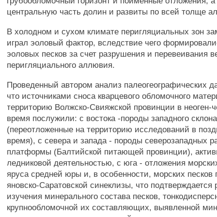
грубообломочный горизонт и пойменные отложения, а
центральную часть долин и развиты по всей толще а
В холодном и сухом климате перигляциальных зон за
играл эоловый фактор, вследствие чего формировали
эоловых песков за счет разрушения и перевеивания в
перигляциального аллювия.
Проведенный автором анализ палеогеографических да
что источниками сноса кварцевого обломочного матер
территорию Волжско-Свияжской провинции в неоген-ч
время послужили: с востока -породы западного склона
(переотложенные на территорию исследований в поз
время), с севера и запада - породы северозападных р
платформы (Балтийской питающей провинции), акти
ледниковой деятельностью, с юга - отложения морских
яруса средней юры и, в особенности, морских песков
яновско-Саратовской синеклизы, что подтверждается
изучения минерального состава песков, тонкодисперс
крупнообломочной их составляющих, выявленной мин