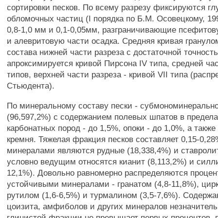
сортировки песков. По всему разрезу фиксируются г
обломочных частиц (I порядка по Б.М. Осовецкому, 19
0,8-1,0 мм и 0,1-0,05мм, разграничивающие псефито
и алевритовую части осадка. Средняя кривая грануло
состава нижней части разреза с достаточной точност
апроксимируется кривой Пирсона IV типа, средней част
типов, верхней части разреза - кривой VII типа (расп
Стьюдента).
По минеральному составу пески - субмономинеральн
(96,597,2%) с содержанием полевых шпатов в предела
карбонатных пород - до 1,5%, опоки - до 1,0%, а также
кремня. Тяжелая фракция песков составляет 0,15-0,
минералами являются рудные (18,338,4%) и ставролит 
условно ведущим относятся кианит (8,113,2%) и силли
12,1%). Довольно равномерно распределяются проце
устойчивыми минералами - гранатом (4,8-11,8%), цирк
рутилом (1,6-6,5%) и турмалином (3,5-7,6%). Содержа
цоизита, амфиболов и других минералов незначител
глинистой фракции не превышает первых процентов,