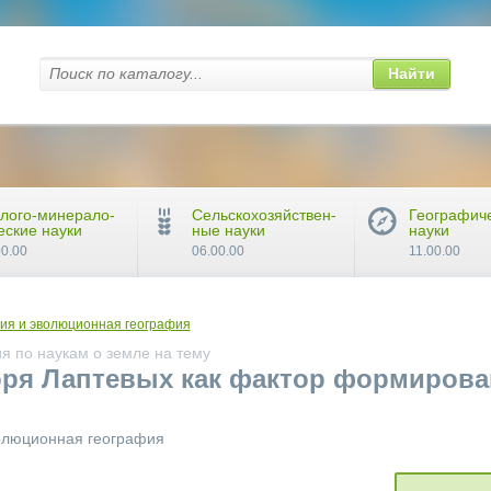
Найти
лого-минерало-
Сельскохозяйствен-
Географич
еские науки
ные науки
науки
00.00
06.00.00
11.00.00
ия и эволюционная география
я по наукам о земле на тему
ря Лаптевых как фактор формирован
волюционная география