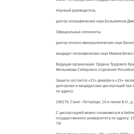
Научный руководитель:
доктор географических наук Болыииянов Дм
Официальные оппоненты:
доктор геолого-минералогических наук Васи
кандидат географических наук Макеев Вячес
Ведущая организация: Ордена Трудового Кра
Мельникова Сибирского отделения Российско
Защита состоится «22» декабря в «15» часов
докторских и кандидатских диссертаций при
по адресу:
199178, Санкт- Петербург, 10-я линия В.О., д. 33
С диссертацией можно ознакомиться в библио
государственного университета по адресу: 1
7/9