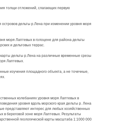
ния толщи отложений, слагающих первую
 островов дельты р.Лена при изменении уровня моря
вня моря Лаптевых в голоцене для района дельты
рских и дельтовых террас.
 карты дельты р.Лена на различные временные срезы
оря Лаптевых.
анные изучения площадного объекта, а не точечные,
ях.
ственных колебаниях уровня моря Лаптевых в
оведения уровня вдоль морского края дельты р. Лена
ные представляют интерес для любых хозяйственных
х в береговой зоне моря Лаптевых. Результаты
рственной геологической карты масштаба 1:1000 000