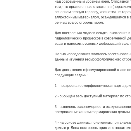
над современным уровнем моря. Отправной 
том, что органогенные отложения (неразлож
основном первую террасу, являются не торф
аллохтонным материалом, осаждавшимся в э
речных вод со стороны моря.
Для построения модели осадконакопления 
гидрологических процессов в современной де
воды и наносов, русловых деформаций в дель
Целью исследования являлось восстановлени
данным изучения геоморфологического стро
Для достижения сформулированной выше це
следующие задачи:
1 - построена геоморфологическая карта дел
2 - обобщён весь доступный материал по стр
3 - выявлены закономерности осадконакоплен
предложен механизм формирования дельты р
4 - на основе данных, полученных при анали
дельте р. Лена построены кривые относител