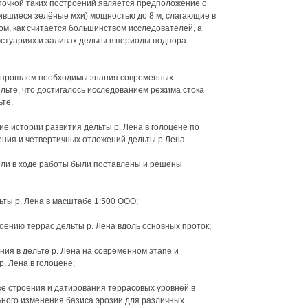
точкой таких построений является предположение о
ившиеся зелёные мхи) мощностью до 8 м, слагающие в
ом, как считается большинством исследователей, а
стуариях и заливах дельты в периоды подпора
в прошлом необходимы знания современных
льте, что достигалось исследованием режима стока
те.
е истории развития дельты р. Лена в голоцене по
ения и четвертичных отложений дельты р.Лена
ли в ходе работы были поставлены и решены
ьты р. Лена в масштабе 1:500 ООО;
оению террас дельты р. Лена вдоль основных проток;
ия в дельте р. Лена на современном этапе и
. Лена в голоцене;
зе строения и датирования террасовых уровней в
ьного изменения базиса эрозии для различных