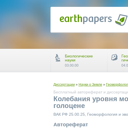
Биологические
Гео
науки
гич
03.00.00
04.
Диссертации
»
Науки о Земле
»
Геоморфолог
Бесплатный автореферат и диссертаци
Колебания уровня мо
голоцене
ВАК РФ 25.00.25, Геоморфология и э
Автореферат