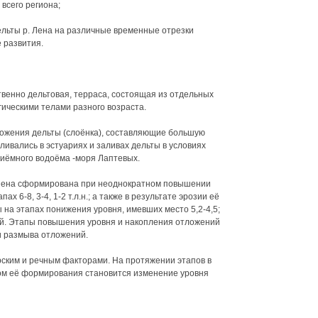
 всего региона;
ельты р. Лена на различные временные отрезки
 развития.
твенно дельтовая, терраса, состоящая из отдельных
гическими телами разного возраста.
ожения дельты (слоёнка), составляющие большую
ливались в эстуариях и заливах дельты в условиях
иёмного водоёма -моря Лаптевых.
 Лена сформирована при неоднократном повышении
х 6-8, 3-4, 1-2 т.л.н.; а также в результате эрозии её
 на этапах понижения уровня, имевших место 5,2-4,5;
етий. Этапы повышения уровня и накопления отложений
и размыва отложений.
рским и речным факторами. На протяжении этапов в
ом её формирования становится изменение уровня