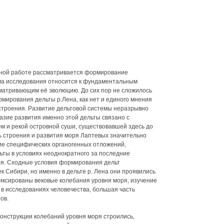
нной работе рассматривается формирование
ема исследования относится к фундаментальным
матривающим её эволюцию. До сих пор не сложилось
мирования дельты р.Лена, как нет и единого мнения
строения. Развитие дельтовой системы неразрывно
азие развития именно этой дельты связано с
 и рекой островной суши, существовавшей здесь до
ь строения и развития моря Лаптевых значительно
ие специфических органогенных отложений,
ьты в условиях неоднократного за последние
ря. Сходные условия формирования дельт
ек Сибири, но именно в дельте р. Лена они проявились
иксированы вековые колебания уровня моря, изучение
в исследованиях человечества, большая часть
ов.
онструкции колебаний уровня моря строились,