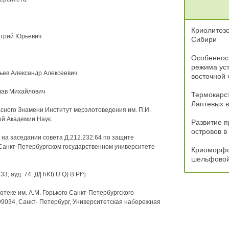
Криолитозо
итрий Юрьевич
Сибири
Особеннос
режима уст
льев Александр Алексеевич
восточной 
лав Михайлович
Термокарст
Лаптевых в
сного Знамени Институт мерзлотоведения им. П.И.
й Академии Наук.
Развитие 
островов в
 на заседании совета Д.212.232.64 по защите
 Санкт-Петербургском государственном университете
Криоморфо
шельфовой
, ауд. 74. Д/| hKf) U Q) В Pf^j
теке им. A.M. Горького Санкт-Петербургского
99034, Санкт- Петербург, Университетская набережная