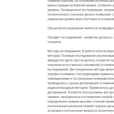
главным образом, на основании изучения до
реконструкции колебаний уровня, особенно 
уровень. Проведенные исследования, напра
геологического строения дельты позволяют
изменении уровня моря Лаптевых в голоцене
Объектом исследования является геоморфоло
Предмет исследования - развитие дельты р.
голоцене.
Методы исследования. В работе использовал
методов. Полевые исследования реализовыв
маршрутах вдоль проток дельты, в ходе кот
описание естественных обнажений островов
исследований. Дистанционные методы включа
аэрофотоснимков с последующими сравните
наблюдениями и построением геоморфологич
проводились с целью датирования отложени
радиоуглеродным методом. Применялось дат
датирование. В работе использованы все до
скважин, пробуренных в отложениях первой 
определения бывших высоких стояний приём
геологических разрезов первой террасы дел
островов и соотнесение возраста геологическ