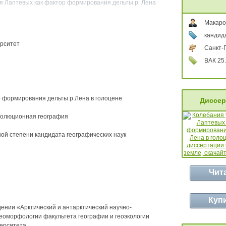
я Лаптевых как фактор формирования дельты р. Лена
Макаро
кандид
ерситет
Санкт-
ВАК 25.
 формирования дельты р.Лена в голоцене
Диссер
эволюционная география
ой степени кандидата географических наук
Чит
Куп
ении «Арктический и антарктический научно-
геоморфологии факультета географии и геоэкологии
верситета