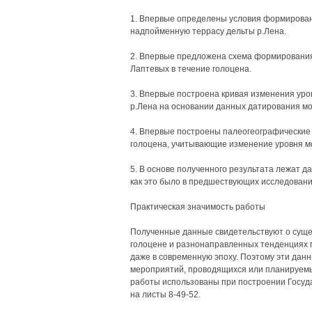
1. Впервые определены условия формирова
надпойменную террасу дельты р.Лена.
2. Впервые предложена схема формирования
Лаптевых в течение голоцена.
3. Впервые построена кривая изменения уро
р.Лена на основании данных датирования мо
4. Впервые построены палеогеографические
голоцена, учитывающие изменение уровня м
5. В основе полученного результата лежат д
как это было в предшествующих исследовани
Практическая значимость работы
Полученные данные свидетельствуют о суще
голоцене и разнонаправленных тенденциях п
даже в современную эпоху. Поэтому эти дан
мероприятий, проводящихся или планируемы
работы использованы при построении Госуда
на листы 8-49-52.