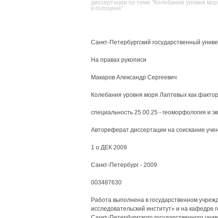
диссертации по теме "Колебания уровня мор
в голоцене"
Санкт-Петербургский государственный унив
На правах рукописи
Макаров Александр Сергеевич
Колебания уровня моря Лаптевых как фактор
специальность 25.00.25 - геоморфология и 
Автореферат диссертации на соискание учен
1 о ДЕК 2009
Санкт-Петербург - 2009
003487630
Работа выполнена в государственном учрежд
исследовательский институт» и на кафедре 
Санкт-Петербургского государственного уни