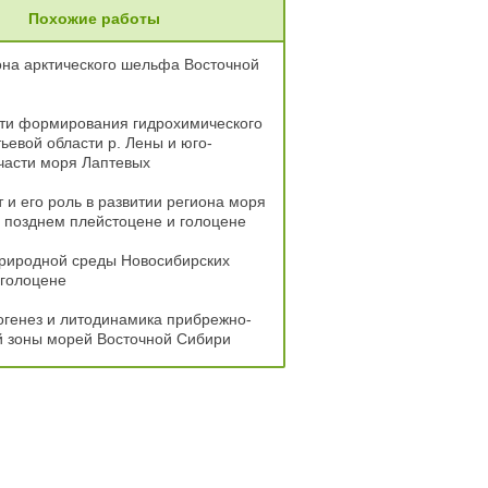
Похожие работы
на арктического шельфа Восточной
ти формирования гидрохимического
ьевой области р. Лены и юго-
части моря Лаптевых
 и его роль в развитии региона моря
 позднем плейстоцене и голоцене
природной среды Новосибирских
 голоцене
генез и литодинамика прибрежно-
 зоны морей Восточной Сибири