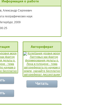
Информация о работе
в, Александр Сергеевич
ата географических наук
Петербург, 2009
00.25
тация
Автореферат
ать
Читать
ить