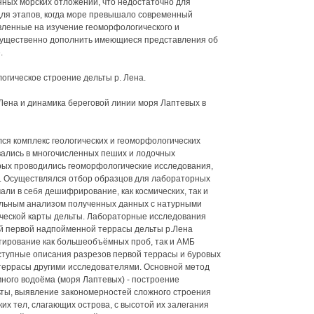
нных морских отложений, что недостаточно для
для этапов, когда море превышало современный
вленные на изучение геоморфологического и
 существенно дополнить имеющиеся представления об
.
гическое строение дельты р. Лена.
 Лена и динамика береговой линии моря Лаптевых в
ся комплекс геологических и геоморфологических
ались в многочисленных пеших и лодочных
орых проводились геоморфологические исследования,
. Осуществлялся отбор образцов для лабораторных
ли в себя дешифрирование, как космических, так и
льным анализом полученных данных с натурными
еской карты дельты. Лабораторные исследования
й первой надпойменной террасы дельты р.Лена
ирование как большеобъёмных проб, так и АМБ
ступные описания разрезов первой террасы и буровых
террасы другими исследователями. Основной метод
ного водоёма (моря Лаптевых) - построение
ьты, выявление закономерностей сложного строения
их тел, слагающих острова, с высотой их залегания