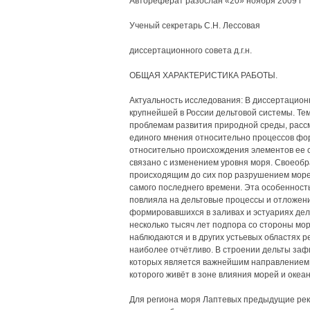
Автореферат разослан «20» ноября 2009 г
Ученый секретарь С.Н. Лессовая
диссертационного совета д.г.н.
ОБЩАЯ ХАРАКТЕРИСТИКА РАБОТЫ.
Актуальность исследования: В диссертацио
крупнейшей в России дельтовой системы. Т
проблемам развития природной среды, расс
единого мнения относительно процессов фор
относительно происхождения элементов ее 
связано с изменением уровня моря. Своеобр
происходящим до сих пор разрушением морем
самого последнего времени. Эта особенност
повлияла на дельтовые процессы и отложен
формировавшихся в заливах и эстуариях дел
несколько тысяч лет подпора со стороны мо
наблюдаются и в других устьевых областях р
наиболее отчётливо. В строении дельты заф
которых является важнейшим направлением 
которого живёт в зоне влияния морей и океан
Для региона моря Лаптевых предыдущие рек