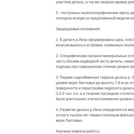
участков дельты, а так же сводная кривая для
5 - построены палеогеографические карты д
голоцена исходя из предложенной модели ее
Защищаемые положения:
1. В дельте р.Лена сформирована одна, собс
конусов выноса и островов, сложенных геоло
2. Специфические органно-минеральные отл
часть объёма надводной части дельты, накап
подпора при повышенном стоянии уровня пр
3. Первая надпойменная терраса дельты р.
уровня моря Лаптевых до высоты 7-8 м на этапа
поверхности и перестройки гидросети дельты
3,3-3 тыс. л.н. и в течение последних стол
были длительнее этапов понижения уровня 
4. Развитие дельты р.Лена определяется мо
сотни и тысячи лет первостепенным фактор
моря Лаптевых.
Научная новизна работы: