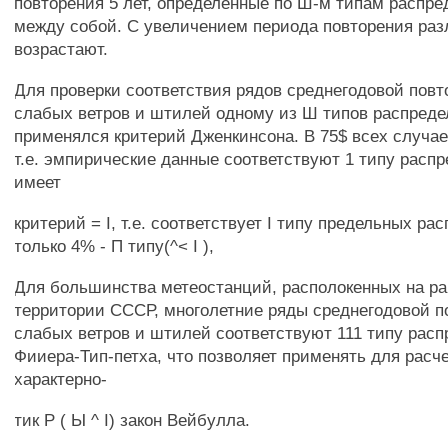
повторения 5 лет, определенные по Ш-м типам распре
между собой. С увеличением периода повторения ра
возрастают.
Для проверки соответствия рядов среднегодовой пов
слабых ветров и штилей одному из Ш типов распред
применялся критерий Дженкинсона. В 75$ всех случаев
т.е. эмпирические данные соответствуют 1 типу распр
имеет
критерий = I, т.е. соответствует I типу предельных ра
только 4% - П типу(^< I ),
Для большинства метеостанций, располокенных на ра
территории СССР, многолетние ряды среднегодовой 
слабых ветров и штилей соответствуют 111 типу рас
Фииера-Тип-петха, что позволяет применять для расч
характерно-
тик Р ( Ы ^ I) закон Вейбулла.