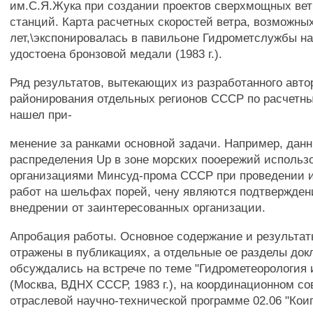
им.С.Я.Жука при создании проектов сверхмощных вет
станций. Карта расчетных скоростей ветра, возможных 
лет,\экспонировалась в павильоне Гидрометслужбы 
удостоена бронзовой медали (1983 г.).
Ряд результатов, вытекающих из разработанного авт
районирования отдельных регионов СССР по расчетны
нашел при-
менение за ранками основной задачи. Например, дан
распределения Up в зоне морских пооережий использ
организациями Минсуд-прома СССР при проведении 
работ на шельфах порей, чену являются подтвержден
внедрении от заинтересованных организации.
Апробация работы. Основное содержание и результа
отражены в публикациях, а отдельные ое разделы до
обсуждались на встрече по теме "Гидрометеорология и
(Москва, ВДНХ СССР, 1983 г.), на координационном с
отраслевой научно-технической программе 02.06 "Кои