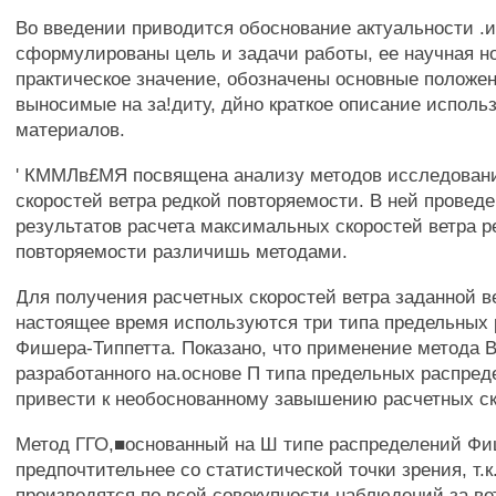
Во введении приводится обоснование актуальности .
сформулированы цель и задачи работы, ее научная н
практическое значение, обозначены основные положе
выносимые на за!диту, дйно краткое описание исполь
материалов.
' КММЛв£МЯ посвящена анализу методов исследован
скоростей ветра редкой повторяемости. В ней провед
результатов расчета максимальных скоростей ветра р
повторяемости различишь методами.
Для получения расчетных скоростей ветра заданной в
настоящее время используются три типа предельных
Фишера-Типпетта. Показано, что применение метода
разработанного на.основе П типа предельных распред
привести к необоснованному завышению расчетных ск
Метод ГГО,■основанный на Ш типе распределений Фи
предпочтительнее со статистической точки зрения, т.к
производятся по всей совокупности наблюдений за вет