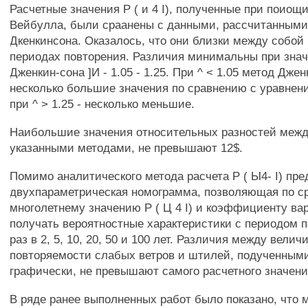
Расчетные значения Р ( и 4 I), полученные при поиощи
Вейбулла, были сраанены с данными, рассчитанными
Дкенкинсона. Оказалось, что они близки между собой
периодах повторения. Различия минимальны при знач
Дженкин-сона ]И - 1.05 - 1.25. При ^ < 1.05 метод Дже
несколько большие значения по сравнению с уравнен
при ^ > 1.25 - несколько меньшие.
Наибольшие значения относительных разностей межд
указанными методами, не превышают 12$.
Помимо аналитического метода расчета Р ( Ы4- I) пр
двухпараметрическая номограмма, позволяющая по с
многолетнему значению Р ( Ц 4 I) и коэффициенту ва
получать вероятностные характеристики с периодом 
раз в 2, 5, 10, 20, 50 и 100 лет. Различия между вели
повторяемости слабых ветров и штилей, подученным
графически, не превышают самого расчетного значени
В ряде ранее выполненных работ было показано, что 