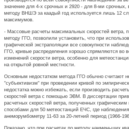
значение для 4-х срочных и 2920 - для 8-ми срочных, 
методу ВНШЭ за каадый год используется лишь 12 с
максимумов.
- Массовые расчеты максимальных скоростей ветра, 
методу ГГО, позволили установить, что при использо
графической экстраполяции все совокупности наблюд
ГГО, кривые распределения хорошо спрямляются во 
изменений скорости ветра, особенно для метеостанц
на открытой ровной местности.
Основным недостатком метода ГГО обычно считают н
"субъективизм" при проведении кривой по эмпирическ
недостатка мокно избежать, если производить расче
скоростей ветра с помощью ЭВМ. В диссертации при
расчетных скоростей ветра, полученных графическим
способами для 50 метеостанций ЕЧС, где наблюдения
анеморумбометру 11-63 за 20-летний период (1966-1985
Показано, что при расчетах по методу наименьших кв