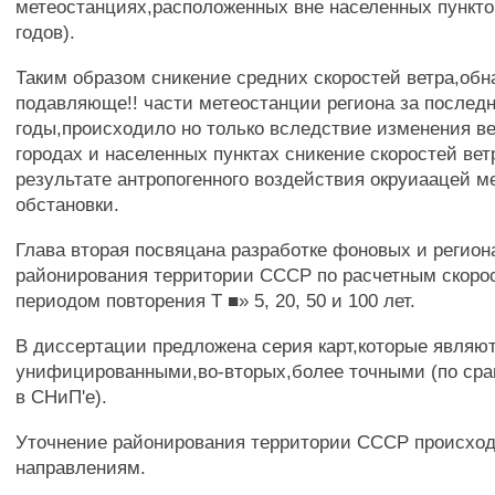
метеостанциях,расположенных вне населенных пунктов
годов).
Таким образом сникение средних скоростей ветра,обн
подавляюще!! части метеостанции региона за послед
годы,происходило но только вследствие изменения ве
городах и населенных пунктах сникение скоростей вет
результате антропогенного воздействия окруиаацей 
обстановки.
Глава вторая посвяцана разработке фоновых и регион
районирования территории СССР по расчетным скорос
периодом повторения Т ■» 5, 20, 50 и 100 лет.
В диссертации предложена серия карт,которые являют
унифицированными,во-вторых,более точными (по сра
в СНиП'е).
Уточнение районирования территории СССР происход
направлениям.