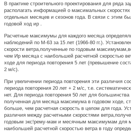
В практике строительного проектирования для ряда за
располагать информацией о максимальных скоростях 
отдельных месяцев и сезонов года. В связи с этим б
годовой ход ир .
Расчетные максимумы для каждого месяца определял
наблюдений по М-63 за 15 лет (1966-80 гг.). Установл
скорости ветра,полученные по годовым максимумам,в
чем Ир месяца с наибольшей расчетной скоростью ве
ходе для периода повторения 5 лет (превышение сост
2 м/с).
При увеличении периода повторения эти различия со
лериода повторения 20 лет + 2 м/с, т.е. систематиче
нет. Для периода повторения 50 лет для большинства
полученная для месяца максимума в годовом ходе, с
больше, чем расчетная скорость в целом для года. Ус
различия между расчетными скоростями ветра,получ
годовым экс!рему-мам и месячным максимумам для 
наибольшей расчетной скоростью ветра в году опред