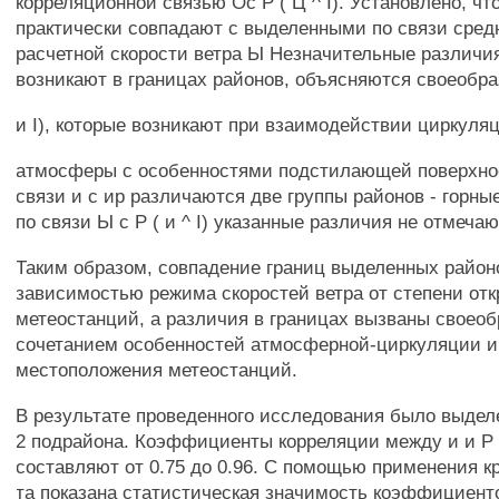
корреляционной связью Ос Р ( Ц ^ I). Установлено, чт
практически совпадают с выделенными по связи сред
расчетной скорости ветра Ы Незначительные различия
возникают в границах районов, объясняются своеобр
и I), которые возникают при взаимодействии циркуля
атмосферы с особенностями подстилающей поверхност
связи и с ир различаются две группы районов - горны
по связи Ы с Р ( и ^ I) указанные различия не отмечаю
Таким образом, совпадение границ выделенных район
зависимостью режима скоростей ветра от степени от
метеостанций, а различия в границах вызваны своео
сочетанием особенностей атмосферной-циркуляции 
местоположения метеостанций.
В результате проведенного исследования было выдел
2 подрайона. Коэффициенты корреляции между и и Р (
составляют от 0.75 до 0.96. С помощью применения к
та показана статистическая значимость коэффициент