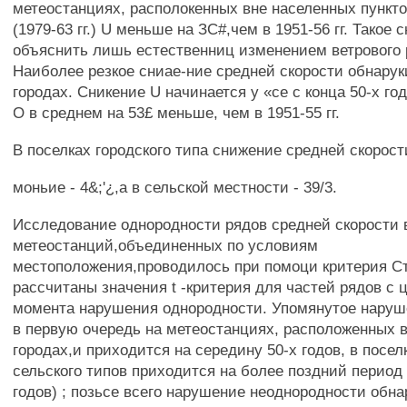
метеостанциях, располокенных вне населенных пунктов
(1979-63 гг.) U меньше на ЗС#,чем в 1951-56 гг. Такое
объяснить лишь естественниц изменением ветрового
Наиболее резкое сниае-ние средней скорости обнарук
городах. Сникение U начинается у «се с конца 50-х годо
О в среднем на 53£ меньше, чем в 1951-55 гг.
В поселках городского типа снижение средней скорост
моньие - 4&;'¿,a в сельской местности - 39/3.
Исследование однородности рядов средней скорости в
метеостанций,объединенных по условиям
местоположения,проводилось при помоци критерия С
рассчитаны значения t -критерия для частей рядов с
момента нарушения однородности. Упомянутое наруш
в первую очередь на метеостанциях, расположенных 
городах,и приходится на середину 50-х годов, в посел
сельского типов приходится на более поздний период 
годов) ; позьсе всего нарушение неоднородности обн