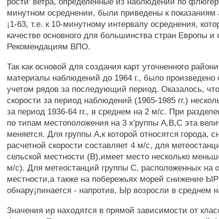
рости' ветра, определенные из наблюдении по флюгер
минутном осреднении, были приведены к показаниям
¡1-63, т.е. к 10-минутному интервалу осреднения, кот
качестве основного для большинства стран Европы и 
Рекомендациям ВПО.
Так как основой для создания карт уточненного район
материалы наблюдений до 1964 г., было произведено 
учетом рядов за последующий период. Оказалось, чт
скорости за период наблюдений (1965-1985 гг.) неско
за период 1936-64 гг., в среднем на 2 м/с. При разде
по типам местоположения на 3 х'руппы А,В,С эта вели
меняется. Для группы А,к которой относятся города, 
расчетной скорости составляет 4 м/с, для метеостанц
сельской местности (В),имеет место несколько меньш
м/с). Для метеостанций группы С, расположенных на 
местности,а также на побережьях морей снижение ЫР
обнару¡пинается - напротив, Ыр возросли в среднем на
Значения ир находятся в прямой зависимости от клас