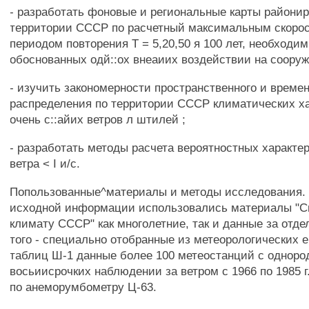
- разработать фоновые и региональные карты райони
территории СССР по расчетный максимальным скорос
периодом повторения Т = 5,20,50 я 100 лет, необходи
обоснованных одй::ох внеаиих воздействии на соору
- изучить закономерности пространственного и време
распределения по территории СССР климатических х
очень с::айих ветров л штилей ;
- разработать методы расчета вероятностных характе
ветра < I и/с.
Попользованные^материалы и методы исследования. 
исходной информации использовались материалы "С
климату СССР" как многолетние, так и данные за отде
того - специально отобранные из метеорологических 
таблиц Ш-1 данные более 100 метеостанций с однор
восьиисрочких наблюдении за ветром с 1966 по 1985 
по анеморумбометру Ц-63.