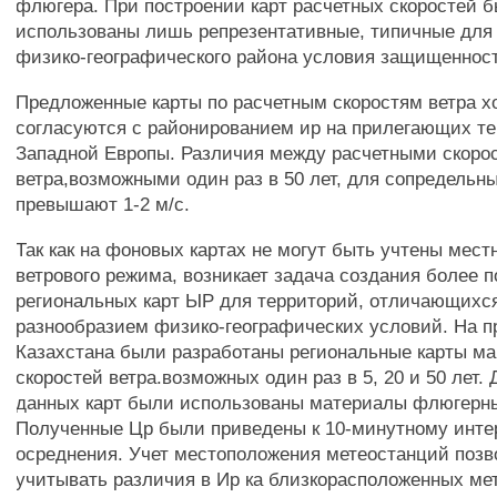
флюгера. При построении карт расчетных скоростей 
использованы лишь репрезентативные, типичные для 
физико-географического района условия защищеннос
Предложенные карты по расчетным скоростям ветра 
согласуются с районированием ир на прилегающих т
Западной Европы. Различия между расчетными скоро
ветра,возможными один раз в 50 лет, для сопредельн
превышают 1-2 м/с.
Так как на фоновых картах не могут быть учтены мес
ветрового режима, возникает задача создания более 
региональных карт ЫР для территорий, отличающих
разнообразием физико-географических условий. На 
Казахстана были разработаны региональные карты м
скоростей ветра.возможных один раз в 5, 20 и 50 лет.
данных карт были использованы материалы флюгерн
Полученные Цр были приведены к 10-минутному инте
осреднения. Учет местоположения метеостанций позв
учитывать различия в Ир ка близкорасположенных ме