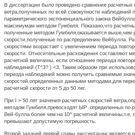
В диссертации было проведено сравнение расчетных 
ветра,полученных по всей совокупности наблюдений 
параметрического экспоненциального закона Вейбулла
максимумам методом Гумбеля. Показано,что расчетны
полученные методом Гумбеля,оказывается выше,чем 
скорости,полученные по распределению Вейбулла. Р
скоростями возрастает с увеличением периода повто
скорости. Относительные расхождения составляют м
расчетной величины, если отношение периода повтор
наблюдений (Т^З? ) <3. Таким образом при использов
периода наблюдений мокно получить сравнимые знач
скоростей,определенных данными методами,для пери
расчетной скорости от 5 до 50 лег.
При I > 50 лет значения расчетных скоростей ветра,о
методом Гумбеля,превосходят ЫР .определенных по 
Вей-булла более чем на 10^ расчетной величины,т.е.
превышают допустимую погрешность.
Второй задачей первой главы диссертации является р