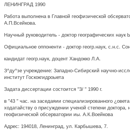
ЛЕНИНГРАД 1990
Работа выполнена в Главной геофизической обсерват
А.П.Всейкова.
Научный руководитель - доктор географических наук 
Официальное оппоненти - доктор геогр.наук, с.н.с. Сон
кандидат геогр.наук, доцент Хандокко Л.А.
З^ду^зе учреждение: Западно-Сибирский научно-исс
институт Госкокгидроыета
Задата диссертации состоится "3/ " 1990 г.
в "43 " час. на заседаяии специализированного ¿овета 
ходатайству о присуждении ученой степени доктора, 
геофизической обсерватории иы. А.К.Воейкова
Адрес: 194018, Ленинград, ул. Карбышева, 7.