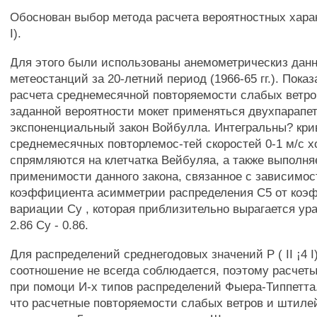
Обоснован выбор метода расчета вероятностных харак
I).
Для этого были использованы анемометрическиз дан
метеостанций за 20-летний период (1966-65 гг.). Показ
расчета среднемесячной повторяемости слабых ветро
заданной вероятности мокет применяться двухпарапе
экспоненциальный закон Войбулла. Интегральны? кр
среднемесячных повторлемос-тей скоростей 0-1 м/с 
спрямляются на клетчатка Вейбуляа, а также выполня
применимости данного закона, связанное с зависимо
коэффициента асимметрии распределения С5 от коэ
вариации Су , которая приблизительно вырагается ур
2.86 Су - 0.86.
Для распределений среднегодовых значений Р ( II ¡4 I
соотношение не всегда соблюдается, поэтому расчет
при помоци И-х типов распределений Фыера-Типпетта
что расчетные повторяемости слабых ветров и штиле