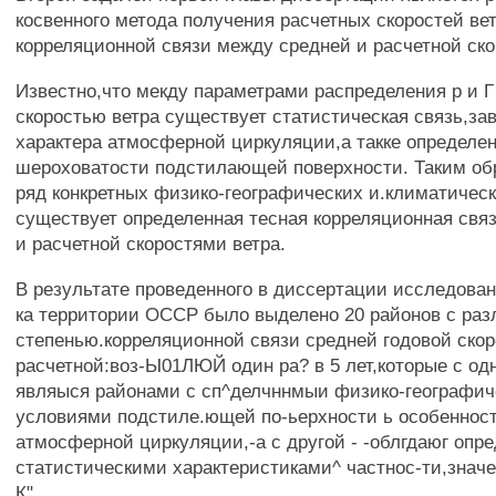
косвенного метода получения расчетных скоростей вет
корреляционной связи между средней и расчетной ско
Известно,что мекду параметрами распределения р и Г 
скоростью ветра существует статистическая связь,за
характера атмосферной циркуляции,а такке определе
шероховатости подстилающей поверхности. Таким об
ряд конкретных физико-географических и.климатическ
существует определенная тесная корреляционная свя
и расчетной скоростями ветра.
В результате проведенного в диссертации исследован
ка территории ОССР было выделено 20 районов с раз
степенью.корреляционной связи средней годовой скор
расчетной:воз-Ы01ЛЮЙ один ра? в 5 лет,которые с од
являыся районами с сп^делчннмыи физико-географи
условиями подстиле.ющей по-ьерхности ь особеннос
атмосферной циркуляции,-а с другой - -облгдаюг оп
статистическими характеристиками^ частнос-ти,знач
К" ,