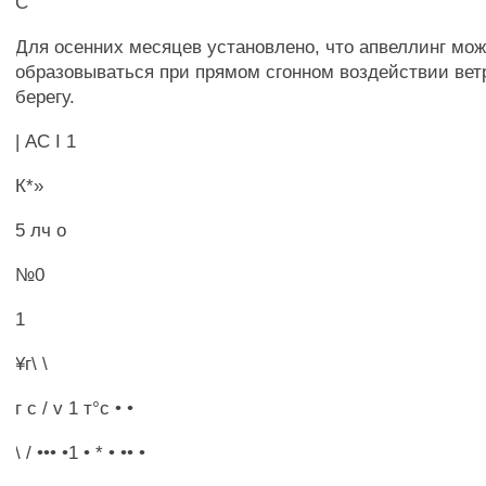
С
Для осенних месяцев установлено, что апвеллинг мож
образовываться при прямом сгонном воздействии вет
берегу.
| АС I 1
К*»
5 лч о
№0
1
¥г\ \
г с / v 1 т°с • •
\ / ••• •1 • * • •• •