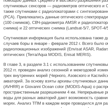
помощью данных среднего и высокого разрешения ра
спутниковых сенсоров — радиометров оптического и 
также спутниками с радиолокаторами с синтезирован
(РСА). Привлекались данные оптического спектрора
(100 снимков), СВЧ-радиометра AMSR и радиолокато
снимка) и 22 оптических снимка (Landsat-5/7, SPOT-4/5
Спутниковая информация была использована также 
случаев боры в январе - феврале 2012 г. Всего было 
радиолокационных изображений (Envisat ASAR, Radarsa
оптических (Terra/Aqua MODIS, Enisat MERIS).
В главе 3, в разделе 3.1 с использованием спутниковы
2012 гг. проведен анализ сезонной и межгодовой изм
трех внутренних морей (Черного, Азовского и Каспийс
акваторий. За основу взяты архивы спутниковых данны
(AVHRR) и Giovanni Ocean color (MODIS-Aqua) о расп
пространственным разрешением 4 км. Непрерывные 
воды для разных акваторий дают возможность сравни
морях. Анализ ТПМ в каждом море проводился для ра