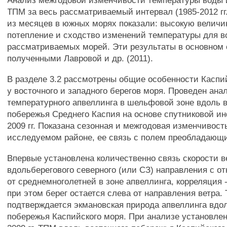
Анализ межгодовой изменчивости температуры воды 
ТПМ за весь рассматриваемый интервал (1985-2012 гг.
из месяцев в южных морях показали: высокую величи
потепление и сходство изменений температуры для в
рассматриваемых морей. Эти результаты в основном 
полученными Лавровой и др. (2011).
В разделе 3.2 рассмотрены общие особенности Каспи
у восточного и западного берегов моря. Проведен ана
температурного апвеллинга в шельфовой зоне вдоль 
побережья Среднего Каспия на основе спутниковой и
2009 гг. Показана сезонная и межгодовая изменчивост
исследуемом районе, ее связь с полем преобладающи
Впервые установлена количественно связь скорости в
вдольберегового северного (или СЗ) направления с 
от среднемноголетней в зоне апвеллинга, корреляция -0
при этом берег остается слева от направления ветра
подтверждается экмановская природа апвеллинга вдол
побережья Каспийского моря. При анализе установлено