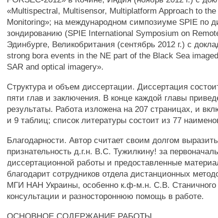
«Multispectral, Multisensor, Multiplatform Approach to the
Monitoring»; на международном симпозиуме SPIE по 
зондированию (SPIE International Symposium on Remote
Эдинбурге, Великобритания (сентябрь 2012 г.) с докл
strong bora events in the NE part of the Black Sea imaged
SAR and optical imagery».
Структура и объем диссертации. Диссертация состоит
пяти глав и заключения. В конце каждой главы приве
результаты. Работа изложена на 207 страницах, и вкл
и 9 таблиц; список литературы состоит из 77 наимено
Благодарности. Автор считает своим долгом выразит
признательность д.г.н. B.C. Тужилкину! за первонача
диссертационной работы и предоставленные материа
благодарит сотрудников отдела дистанционных метод
МГИ HAH Украины, особенно к.ф-м.н. C.B. Станичного
консультации и разностороннюю помощь в работе.
ОСНОВНОЕ СОДЕРЖАНИЕ РАБОТЫ