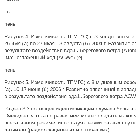
i в
лень
Рисунок 4. Изменчивость ТПМ (°С) с S-ми дневным ос
26 имя (а) по 27 икая - 3 августа (б) 2004 г. Развитие 
результате воздействия вдачь-берегового ветра (A lon
.м/с. сглаженный ход (ACWc) (ej
лень
Рисунок 5. Изменчивость ТПМГС) с 8-м дневным осре
(а). 10-17 июня (б) 2006 г Развитие апвегчинл! в запа
в результате воздействия вда1ьберегового ветра ACWm
Раздел 3.3 посвящен идентификации случаев боры н 
Очевидно, что за сс развитием можно следить из кос
оперативном режиме, используя съемки разных спутн
датчиков (радиолокационных и оптических).