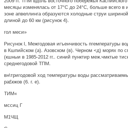
2009 гг. ТПМ вдоль восточного побережья Каспийского
месяцы изменялась от 17°С до 24°С, больше всего в 
зоне апвеллинга образуются холодные струи шириной 
длиной до 60 км (рисунок 4).
гол меси»
Рисунок I, Межгодовая игъенчивость пгемпературы в
в Кшпийском (а). Азовском (в). Черном <д) морях по 
(кшныи в 1985-2012 гг.. синий пунктир меж.чмктые ти
среднегодовой ТПМ.
вн\тригодовой ход температуры воды рассматриваем
ра£кжов (6. г. е).
ТИМ«
мссиц Г
М1ЧЩ