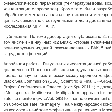
океанологических параметров (температуры воды, воз
концентрации хлорофилла). Кроме того, были разраб
обработки и методов анализа спутниковых и метеоро
данных, совместно с сотрудниками отдела дистанцио
исследования МГИ НАНУ.
Публикации. По теме диссертации опубликовано 21 на
том числе 4 - в научных изданиях, которые включены 
рецензируемых изданий, рекомендованных ВАК, 5 пуб
в трудах конференций.
Апробация работы. Результаты диссертационной раб
доложены на 11 всероссийских и международных конф
числе: на научно-практической международной конфе
Black Sea Commission (BSC) Scientific & Final UP-G
Project Conference» в Одессе, (октябрь 2011 г.) с докл
«Multispectral, Multisensor, Multiplatform approach for t
satellite monitoring», «Web-GIS for marine environment's
on up-to-date satellite imagery»; на международной к
из космоса - наиболее эффективные решения» в Моск