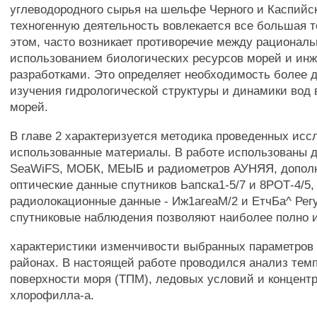
углеводородного сырья на шельфе Черного и Каспийск
техногенную деятельность вовлекается все большая 
этом, часто возникает противоречие между рационал
использованием биологических ресурсов морей и ин
разработками. Это определяет необходимость более 
изучения гидрологической структуры и динамики вод 
морей.
В главе 2 характеризуется методика проведенных исс
использованные материалы. В работе использованы 
SeaWiFS, МОБК, МЕЫБ и радиометров АУНЯЯ, допол
оптические данные спутников Ьапска1-5/7 и 8РОТ-4/5,
радиолокационные данные - Иж1агеаМ/2 и ЕтчБа^ Рег
спутниковые наблюдения позволяют наиболее полно 
характеристики изменчивости выбранных параметров 
районах. В настоящей работе проводился анализ тем
поверхности моря (ТПМ), ледовых условий и концент
хлорофилла-а.