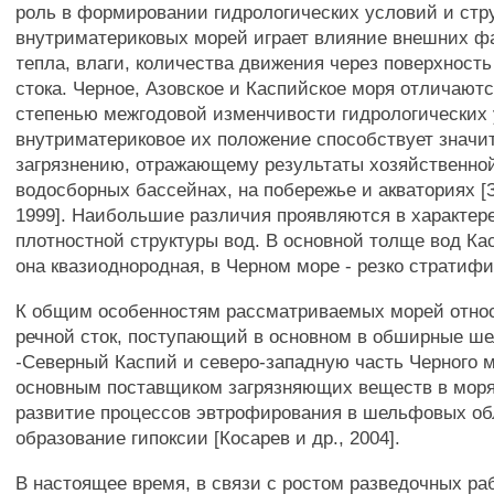
роль в формировании гидрологических условий и стр
внутриматериковых морей играет влияние внешних фа
тепла, влаги, количества движения через поверхность
стока. Черное, Азовское и Каспийское моря отличают
степенью межгодовой изменчивости гидрологических 
внутриматериковое их положение способствует значи
загрязнению, отражающему результаты хозяйственной
водосборных бассейнах, на побережье и акваториях [З
1999]. Наибольшие различия проявляются в характер
плотностной структуры вод. В основной толще вод Ка
она квазиоднородная, в Черном море - резко стратиф
К общим особенностям рассматриваемых морей отно
речной сток, поступающий в основном в обширные ш
-Северный Каспий и северо-западную часть Черного 
основным поставщиком загрязняющих веществ в моря
развитие процессов эвтрофирования в шельфовых об
образование гипоксии [Косарев и др., 2004].
В настоящее время, в связи с ростом разведочных ра