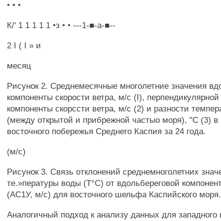
• • •
К/' 1 1 1 1 1 •з • • ---1-■-а-■--
2 I ( I » и
месяц
Рисунок 2. Среднемесячные многолетние значения вд
компоненты скорости ветра, м/с (I), перпендикулярной
компоненты скорссти ветра, м/с (2) и разности темпе
(между открытой и прибрежной частыо моря), "С (3) 
восточного побережья Среднего Каспия за 24 года.
(м/с)
Рисунок 3. Связь отклонений среднемноголетних знач
те.»пературы воды (Т°С) от вдольбереговой компонен
(АС1У, м/с) для восточного шельфа Каспийского моря
Аналогичный подход к анализу данных для западного