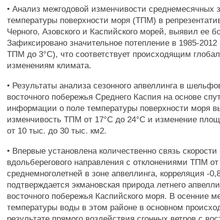
• Анализ межгодовой изменчивости среднемесячных 
температуры поверхности моря (ТПМ) в репрезентати
Черного, Азовского и Каспийского морей, выявил ее 
Зафиксировано значительное потепление в 1985-2012 
ТПМ до 3°С), что соответствует происходящим глоба
изменениям климата.
• Результаты анализа сезонного апвеллинга в шельфо
восточного побережья Среднего Каспия на основе спу
информации о поле температуры поверхности моря 
изменчивость ТПМ от 17°С до 24°С и изменение площ
от 10 тыс. до 30 тыс. км2.
• Впервые установлена количественно связь скорости 
вдольберегового направления с отклонениями ТПМ от
среднемноголетней в зоне апвеллинга, корреляция -0,
подтверждается экмановская природа летнего апвелли
восточного побережья Каспийского моря. В осенние 
температуры воды в этом районе в основном происхо
результате прямого воздействия сгонных ветров с вос