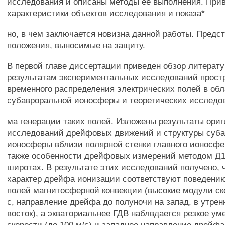
исследования и описаны методы ее выполнения. При
характеристики объектов исследования и показа*
но, в чем заключается новизна данной работы. Предс
положения, выносимые на защиту.
В первой главе диссертации приведен обзор литерат
результатам экспериментальных исследований прост
временного распределения электрических полей в обл
субавроральной ионосферы и теоретических исследо
ма генерации таких полей. Изложены результаты ори
исследований дрейфовых движений и структуры суб
ионосферы вблизи полярной стенки главного ионосфер
также особенности дрейфовых измерений методом Д1
широтах. В результате этих исследований получено, 
характер дрейфа ионизации соответствуют поведени
полей магнитосферной конвекции (высокие модули ско
с, направление дрейфа до полуночи на запад, в утрен
восток), а экваториальнее ГДВ наблвдается резкое у