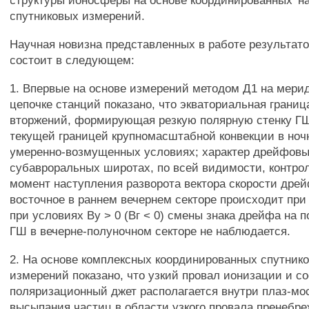
структуры ионосферы на основе координированных 'н
спутниковых измерений.
Научная новизна представленных в работе результат
состоит в следующем:
1. Впервые на основе измерений методом Д1 на мери
цепочке станций показано, что экваториальная гран
вторжений, формирующая резкую полярную стенку ГШ
текущей границей крупномасштабной конвекции в ноч
умеренно-возмущенных условиях; характер дрейфовы
субавроральных широтах, по всей видимости, контро
момент наступления разворота вектора скорости дрей
восточное в раннем вечернем секторе происходит при В
при условиях Ву > 0 (Вг < 0) смены знака дрейфа на 
ГШ в вечерне-полуночном секторе не наблюдается.
2. На основе комплексных координированных спутник
измерений показано, что узкий провал ионизации и со
поляризационный джет располагается внутри плаз-мо
высыпания частиц в области узкого провала пренебр