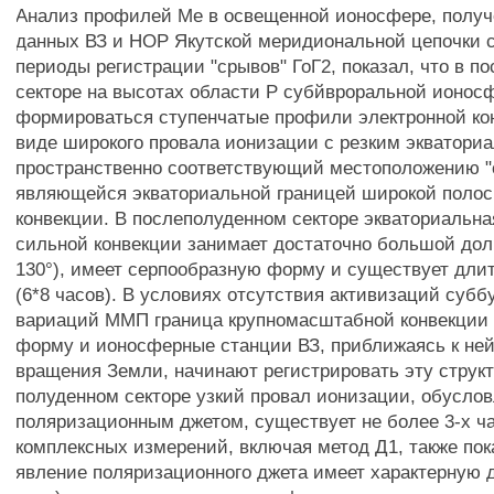
Анализ профилей Ме в освещенной ионосфере, получ
данных ВЗ и НОР Якутской меридиональной цепочки 
периоды регистрации "срывов" ГоГ2, показал, что в п
секторе на высотах области Р субйвроральной ионос
формироваться ступенчатые профили электронной ко
виде широкого провала ионизации с резким экватори
пространственно соответствующий местоположению "
являющейся экваториальной границей широкой поло
конвекции. В послеполуденном секторе экваториальна
сильной конвекции занимает достаточно большой дол
130°), имеет серпообразную форму и существует дли
(6*8 часов). В условиях отсутствия активизаций субб
вариаций ММП граница крупномасштабной конвекции 
форму и ионосферные станции ВЗ, приближаясь к ней
вращения Земли, начинают регистрировать эту структ
полуденном секторе узкий провал ионизации, обусло
поляризационным джетом, существует не более 3-х ч
комплексных измерений, включая метод Д1, также пок
явление поляризационного джета имеет характерную д