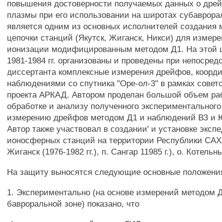
повышения достоверности получаемых данных о дре
плазмы при его использовании на широтах субаврора
является одним из основных исполнителей создания
цепочки станций (Якутск, Жиганск, Никси) для измер
ионизации модифицированным методом Д1. На этой ц
1981-1984 гг. организованы и проведены при непосред
диссертанта комплексные измерения дрейфов, коорд
наблюдениями со спутника "Оре-ол-3" в рамках совет
проекта АРКАД. Автором проделан большой объем ра
обработке и анализу полученного экспериментального
измерению дрейфов методом Д1 и наблюдений ВЗ и
Автор также участвовал в создании' и установке экс
ионосферных станций на территории Республики САХА
Жиганск (1976-1982 гг.), п. Сангар 11985 г.), о. Котельны
На защиту выносятся следующие основные положени
1. Экспериментально (на основе измерений методом Д
бавроральной зоне) показано, что