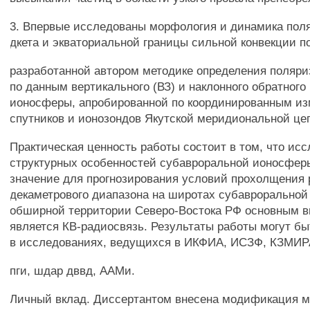
3. Впервые исследованы морфология и динамика пол
дкета и экваториальной границы сильной конвекции п
разработанной автором методике определения поляри
по данным вертикального (ВЗ) и наклонного обратного
ионосферы, апробированной по координированным и
спутников и ионозондов Якутской меридиональной це
Практическая ценность работы состоит в том, что ис
структурных особенностей субавроральной ионосфер
значение для прогнозирования условий прохолщения
декаметрового диапазона на широтах субавроральной 
обширной территории Северо-Востока РФ основным в
является КВ-радиосвязь. Результаты работы могут б
в исследованиях, ведущихся в ИКФИА, ИСЗФ, КЗМИР
пги, шдар дввд, ААМи.
Личный вклад. Диссертантом внесена модификация м