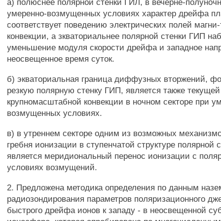
а) полюснее полярной стенки ГИЛ, в вечерне-полуночн
умеренно-возмущенных условиях характер дрейфа пл
соответствует поведению электрических полей магни
конвекции, а зкваториальнее полярной стенки ГИП на
уменьшение модуля скорости дрейфа и западное нап
неосвещенное время суток.
б) экваториальная граница диффузных вторжений, 
резкую полярную стенку ГИП, является также текущей
крупномасштабной конвекции в ночном секторе при у
возмущенных условиях.
в) в утреннем секторе одним из возможных механиз
гребня ионизации в ступенчатой структуре полярной 
является меридиональный перенос ионизации с поляр
условиях возмущений.
2. Предложена методика определения по данным назе
радиозондирования параметров поляризационного джет
быстрого дрейфа ионов к западу - в неосвещенной су