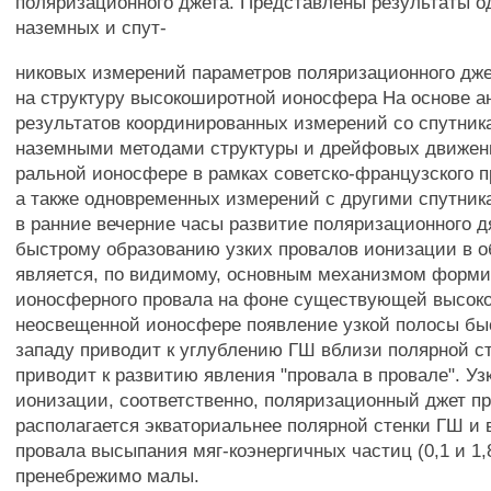
поляризационного джета. Представлены результаты 
наземных и спут-
никовых измерений параметров поляризационного дже
на структуру высокоширотной ионосфера На основе а
результатов координированных измерений со спутника
наземными методами структуры и дрейфовых движени
ральной ионосфере в рамках советско-французского п
а также одновременных измерений с другими спутника
в ранние вечерние часы развитие поляризационного д
быстрому образованию узких провалов ионизации в о
является, по видимому, основным механизмом форми
ионосферного провала на фоне существующей высоко
неосвещенной ионосфере появление узкой полосы бы
западу приводит к углублению ГШ вблизи полярной сте
приводит к развитию явления "провала в провале". Уз
ионизации, соответственно, поляризационный джет п
располагается экваториальнее полярной стенки ГШ и в
провала высыпания мяг-коэнергичных частиц (0,1 и 1,
пренебрежимо малы.