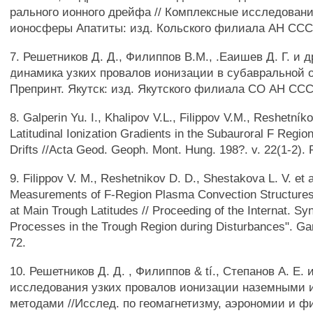
рального ионного дрейфа // Комплексные исследован
ионосферы Апатиты: изд. Кольского филиала АН СССР.
7. Решетников Д. Д., Филиппов В.М., .Еаишев Д. Г. и 
динамика узких провалов ионизации в субавральной о
Препринт. Якутск: изд. Якутского филиала СО АН СССР
8. Galperin Yu. I., Khalipov V.L., Filippov V.M., Reshetník
Latitudinal Ionization Gradients in the Subauroral F Regio
Drifts //Acta Geod. Geoph. Mont. Hung. 198?. v. 22(1-2). 
9. Filippov V. M., Reshetnikov D. D., Shestakova L. V. et 
Measurements of F-Region Plasma Convection Structures
at Main Trough Latitudes // Proceeding of the Internat. Sy
Processes in the Trough Region during Disturbances". Gar
72.
10. Решетников Д. Д. , Филиппов & tí., Степанов А. Е.
исследования узких провалов ионизации наземными 
методами //Исслед. по геомагнетизму, аэрономии и фи