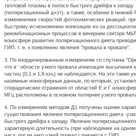
тепловой плазмы в полосе быстрого дрейфа к западу
(поляризационный д«эт), а также, особенно в нижней 
изменениями скоростей фотохимических реакций, пр
быстрому исчезновению ионизации из-за диссоциат
рекомбинационных процессов в вечернем секторе МЬТ
ионосфере развитие поляризационного джета приводи
ГИП, т. е. к появлению явления "провала в провале".
3. По координированным измерениям со спутника "Оре
что в ' области узкого провала ионизации высыпания 
частиц (0,1 и 1,8 кэъ) не наблюдается. На это также 
наземные ионосферные данные, по которым, установл
спорадические отражения от областей Е и Г ионосфер
МГц расположены в основном полярнее узкого провала
4. По измерениям методом Д1 получены оценки харак
существования явления поляризационного джета -узк
быстрого дрейфа к западу. Явление поляризационного
характерную длительность (при наблюдении на одном
часа, после чего узкий провал сливается с ГИП.