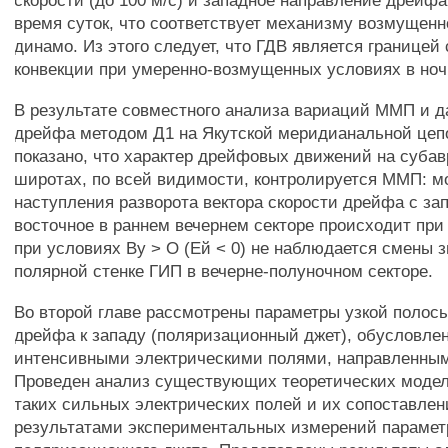
скорости (до 100 м/с) и западное направление дрейф
время суток, что соответствует механизму возмущенн
динамо. Из этого следует, что ГДВ является границей
конвекции при умеренно-возмущенных условиях в ноч
В результате совместного анализа вариаций ММП и 
дрейфа методом Д1 на Якутской меридианальной цеп
показано, что характер дрейфовых движений на суба
широтах, по всей видимости, контролируется ММП: м
наступления разворота вектора скорости дрейфа с зап
восточное в раннем вечернем секторе происходит при 
при условиях Ву > О (Ей < 0) не наблюдается смены 
полярной стенке ГИП в вечерне-полуночном секторе.
Во второй главе рассмотрены параметры узкой полос
дрейфа к западу (поляризационный джет), обусловле
интенсивными электрическими полями, направленным
Проведен анализ существующих теоретических модел
таких сильных электрических полей и их сопоставлен
результатами экспериментальных измерений парамет