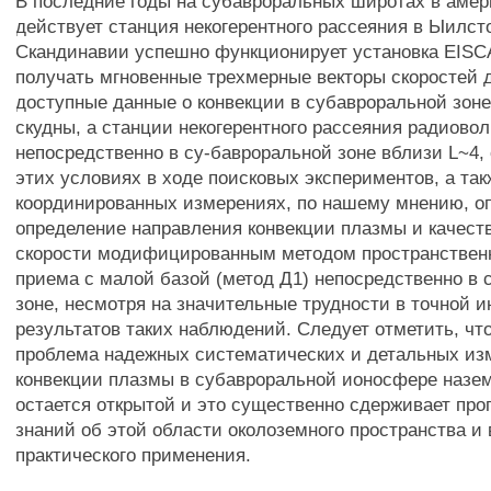
В последние годы на субавроральных широтах в амер
действует станция некогерентного рассеяния в Ыилст
Скандинавии успешно функционирует установка EISC
получать мгновенные трехмерные векторы скоростей 
доступные данные о конвекции в субавроральной зон
скудны, а станции некогерентного рассеяния радиово
непосредственно в су-бавроральной зоне вблизи L~4, 
этих условиях в ходе поисковых экспериментов, а так
координированных измерениях, по нашему мнению, о
определение направления конвекции плазмы и качеств
скорости модифицированным методом пространственн
приема с малой базой (метод Д1) непосредственно в
зоне, несмотря на значительные трудности в точной 
результатов таких наблюдений. Следует отметить, ч
проблема надежных систематических и детальных из
конвекции плазмы в субавроральной ионосфере наз
остается открытой и это существенно сдерживает про
знаний об этой области околоземного пространства и
практического применения.