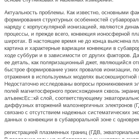
Актуальность проблемы. Как известно, основными фа
формирования структурных особенностей субаврора
наряду с корпускулярной ионизацией, являются дина
процессы, и прежде всего, конвекция ионосферной пл
широтах. В настоящее время не до конца выяснена пл
картина и характерные вариации конвекции в субавро
ходе суббури и в зависимости от других факторов. Д
ее деталь, как поляризационный джет, являющийся о
быстрое формирование узких провалов ионизации, по
отражения в используемых моделях высокоширотной
Недостаточно исследованы вопросы проникновения э
полей магнитосферного происхождения сквозь экран
алъвексЕс::кй слой, соответствующему экваториальн
диффузных вторжений малоэнергичных электронов (Г
связано с отсутствием надежных систематических э
данных о конвекции в субавроральной зоне с одновр
регистрацией плазменных границ (ГДВ, экваториальна