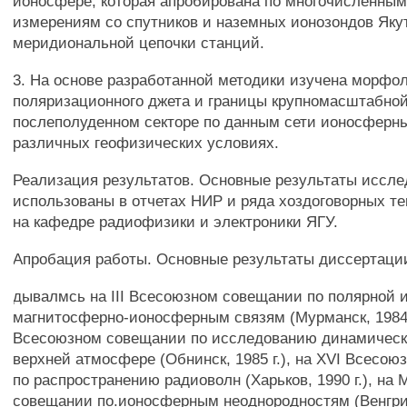
ионосфере, которая апробирована по многочисленны
измерениям со спутников и наземных ионозондов Яку
меридиональной цепочки станций.
3. На основе разработанной методики изучена морфо
поляризационного джета и границы крупномасштабной
послеполуденном секторе по данным сети ионосферн
различных геофизических условиях.
Реализация результатов. Основные результаты иссл
использованы в отчетах НИР и ряда хоздоговорных т
на кафедре радиофизики и электроники ЯГУ.
Апробация работы. Основные результаты диссертаци
дывалмсь на III Всесоюзном совещании по полярной 
магнитосферно-ионосферным связям (Мурманск, 1984 г
Всесоюзном совещании по исследованию динамическ
верхней атмосфере (Обнинск, 1985 г.), на XVI Всесо
по распространению радиоволн (Харьков, 1990 г.), н
совещании по.ионосферным неоднородностям (Венгрия,