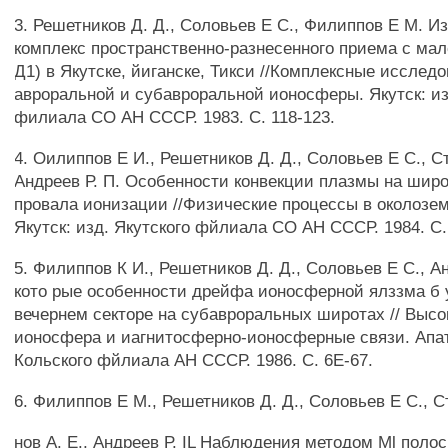
3. Решетников Д. Д., Соловьев Е С., Филиппов Е М. 
комплекс пространственно-разнесенного приема с мал
Д1) в Якутске, йиганске, Тикси //Комплексные исслед
авроральной и субавроральной ионосферы. Якутск: из
филиала СО АН СССР. 1983. С. 118-123.
4. Оилиппов Е И., Решетников Д. Д., Соловьев Е С., Ст
Андреев Р. П. Особенности конвекции плазмы на широ
провала ионизации //Физические процессы в околозе
Якутск: изд. Якутского фйлиала СО АН СССР. 1984. С.
5. Филиппов К И., Решетников Д. Д., Соловьев Е С., Ан
кото рые особенности дрейфа ионосферной ялззма б 
вечернем секторе на субавроральных широтах // Выс
ионосфера и иагнитосферно-ионосферные связи. Апат
Кольского фйлиала АН СССР. 1986. С. 6Е-67.
6. Филиппов Е М., Решетников Д. Д., Соловьев Е С., С
нов А. Е., Андреев Р. IL Наблюдения методом Ml поло