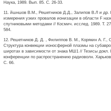
Наука, 1989. Вып. 85. С. 26-33.
11. йшншов В.М., Решетников Д.Д., Залипов В.Л и др
измерения узких провалов ионизации в области F на
спутниковыми методами // Космич. исслед. 1989. Т. 27.
584.
12. Решетников Д. Д. , Филиппов В. М., Корякин А. Г.,
Структура конвекции ионосферной плазмы на субавр
широтах в зависимости от знака МШ1 // Тезисы докл.
конференции по распространению радиоволн. Харьков,
С. 66.