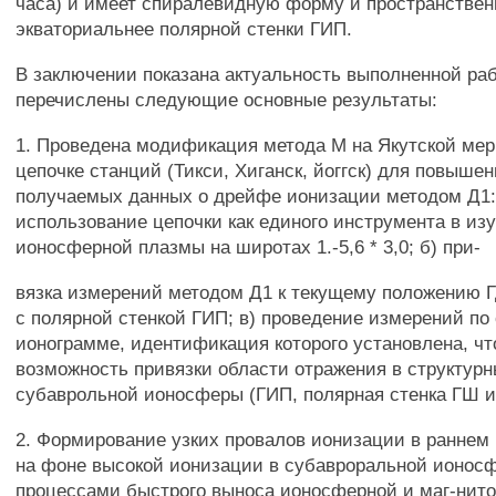
часа) и имеет спиралевидную форму и пространствен
экваториальнее полярной стенки ГИП.
В заключении показана актуальность выполненной ра
перечислены следующие основные результаты:
1. Проведена модификация метода М на Якутской ме
цепочке станций (Тикси, Хиганск, йоггск) для повыше
получаемых данных о дрейфе ионизации методом Д1:
использование цепочки как единого инструмента в из
ионосферной плазмы на широтах 1.-5,6 * 3,0; б) при-
вязка измерений методом Д1 к текущему положению 
с полярной стенкой ГИП; в) проведение измерений по
ионограмме, идентификация которого установлена, чт
возможность привязки области отражения в структур
субаврольной ионосферы (ГИП, полярная стенка ГШ и 
2. Формирование узких провалов ионизации в раннем 
на фоне высокой ионизации в субавроральной ионос
процессами быстрого выноса ионосферной и маг-нит