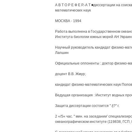
А В Т О Р Е Ф Е Р.-А Т ■диссертации на соис
математических наук
МОСКВА - 1994
Работа выполнена в Государственном океано
Института биологии южных морей АН Украи
Научный руководитель кандидат физико-мате
Лапшин
Официальные оппоненты : доктор физико-ма
доцент В.В. Жмур;
кандидат физико-математических наук Попов
Ведущая организация : Институт водных пр
Защита диссертации состоится " /j?" г.
2 «/S« час. " мин. на заседании' специализир
океанографическом институте (119838, ГСП, 