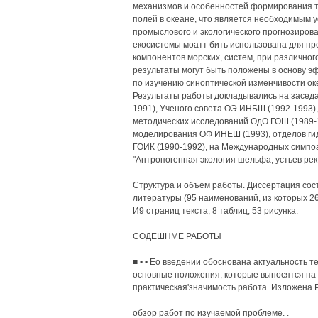
механизмов и особенностей формирования т
полей в океане, что является необходимым 
промыслового и экологического прогнозиров
екосистемы моатт бить использована для пр
компонентов морских, систем, при различног
результаты могут быть положены в основу 
по изучению синоптической изменчивости ок
Результаты работы докладывались на заседа
1991), Ученого совета ОЭ ИНБШ (1992-1993)
методических исследований ОдО ГОШ (1989-
моделирования ОФ ИНЕШ (1993), отделов ги
ГОИК (1990-1992), на Международных симпозиу
"Антропогенная экология шельфа, устьев рек и
Структура и объем работы. Диссертация состо
литературы (95 наименований, из которых 26
И9 страниц текста, 8 таблиц, 53 рисунка.
СОДЕШНМЕ РАБОТЫ
■ • • Ео введении обоснована актуальность 
основные положения, которые выносятся па 
практическая'значимость работа. Изложена Р
обзор работ по изучаемой проблеме. .