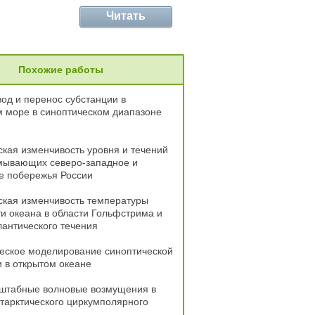
Читать
Похожие работы
од и перенос субстанции в
 море в синоптическом диапазоне
кая изменчивость уровня и течений
омывающих северо-западное и
е побережья России
ская изменчивость температуры
и океана в области Гольфстрима и
антического течения
еское моделирование синоптической
 в открытом океане
штабные волновые возмущения в
тарктического циркумполярного