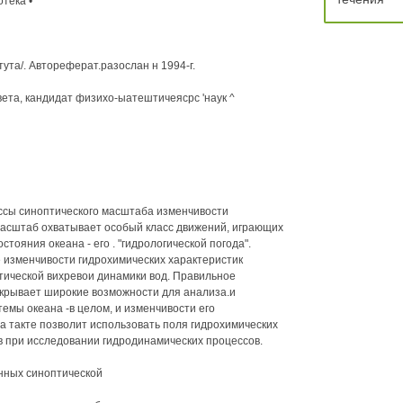
тека •
ута/. Автореферат.разослан н 1994-г.
вета, кандидат физихо-ыатештичеясрс 'наук ^
ссы синоптического масштаба изменчивости
 масштаб охватывает особый класс движений, играющих
ояния океана - его . "гидрологической погода".
 изменчивости гидрохимических характеристик
тической вихревои динамики вод. Правильное
крывает широкие возможности для анализа.и
емы океана -в целом, и изменчивости его
 а такте позволит использовать поля гидрохимических
в при исследовании гидродинамических процессов.
нных синоптической