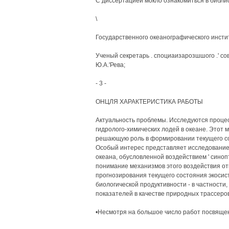
С диссертацией мокло ознакомиться в библио
\
Государственного океанографического инстит
Ученый секретарь . споциаизарозшшого .' со
Ю.А.'Рева;
- 3 -
ОНЦЛЯ ХАРАКТЕРИСТИКА РАБОТЫ
Актуальность проблемы. Исследуются проце
гидролого-химических лодей в океане. Этот
решающую роль в формировании текущего сост
Особый интерес представляет исследование
океана, обусловленной воздействием ' синоп
понимание механизмов этого воздействия от
прогнозирования текущего состояния экосист
биологической продуктивности - в частности,
показателей в качестве природных трассеро
•Несмотря на большое число работ посвяще