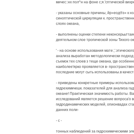
мичес::нх пол^н на фоне с;я.'сптической вих
- указаны основные причины, йр»еод®з» к нз
синоптической циркуляции к. пространственн
слоях океана,
- выполнены оценки степени неконсерььттаи
деятельном слое тропической зоны Тихого ок
' - на основе использования мате:,'.этическ
анализа выработан методологически подход 
съемок тех слоев з теще океана, где особен
наиболее'ярко проявляется в- пространстве
последние могут сыть использованы.в качест
- приведены конкретные примеры использов
гидрехимкчешк. показателей для анализа га
океане! Практическая значимость работы. В
исследований является решение вопроса'о 
гидродинамических моделей, опионвадах стао
данних поли-
- с -
тонных наблюдений за гидрохимическими эл