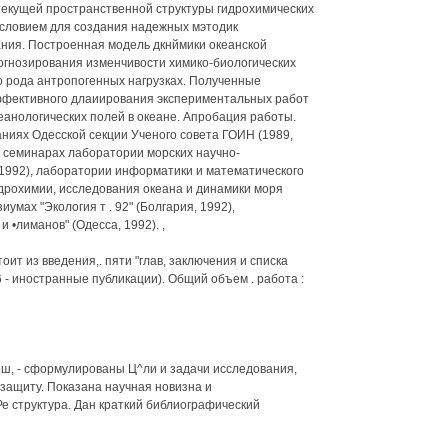
екущей пространственной структуры гидрохимических
условием для создания надежных мэтодик
ания. Построенная модель дкнймики океанской
огнозирования изменчивости химико-биологических
о рода антропогенных нагрузках. Полученные
эффективного длаиирования экспериментальных работ
еанологических полей в океане. Апробация работы.
ниях Одесской секции Ученого совета ГОИН (1989,
, семинарах лаборатории морских научно-
1992), лаборатории информатики и математического
дрохимии, исследования океана и динамики моря
мах "Экология т . 92" (Болгария, 1992),
 •лиманов" (Одесса, 1992). ,
ит из введения,. пяти "глав, заключения и списка
 - иностранные публикации). Общий объем . работа :
теш, - сформулированы Ц^ли и задачи исследования,
защиту. Показана научная новизна и
е структура. Дан краткий библиографический