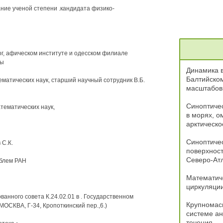
кание ученой степени .кандидата физико-
г, афическом институте и одесском филиале
ны
Динамика в
Балтийском
матических наук, старший научный сотрудник В.Б.
масштабов
Синоптичес
тематических наук,
в морях, 
арктическо
Синоптиче
 С.К.
поверхност
Северо-Атл
облем РАН
Математич
циркуляции
ованного совета К.24.02.01 в . Государственном
Крупномас
МОСКВА, Г-34, Кропоткинский пер.,6.)
системе ан
течения