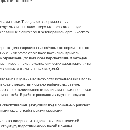
ткрытым ..вопрос об
динамических 'Процессов в формировании
едуемых масштабах в верхних слоях океана, где
связанные с синтезом и регенерацией органического
ирных целенаправленных на^рных экспериментов по
ных.с ними эффектов в поле пассивной примеси
ма ограничены, то наиболее перспективным методом
зменчивости полей океанологических характеристик на
исленных математических моделей.
 являемся изучение возможности использования полай
 в ходе стандартных океанографических съемок
ссеров для отслеживания гидродинамических процессов
 масштаба. В работе решались следующие задачи :
 синоптической циркуляции вод в локальных районах
ьными океанографическими съемками;
щие закономерности воздействия синоптической
структуру гидрохимических полей в океане;