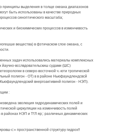
шо принципы выделения в толще океана диапазонов
 могут быть использованы в качестве природных
процессов синоптического масштаба;
ических и биохимических процессов в изменчивость
биогешше вещества) в фзтичаском слое океана, с
ости.
ленных задач использовались материалы комплексных
х йаучно-всслвдовательскиш судами (ШС)
етеорологии в северо-восточной ч.-юти тропической
ельный полигон - ОТ) в в районе Ньюфаундлендсвсй
(Кьюфаундлендский внергоактивинй полигон - НЭП).
щим :
оизведена эволюция гидродинамических полей и
тической циркуляции на изменчивость полей
в районах НЭП и Т!'Л яр;: различных динамических
ровш-с:« пространственной структуру гидрох!!