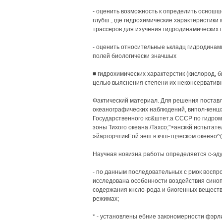
- оценить возможность к определить оснош
глубш., где гидрохимические характеристики
трассеров для изучения гидродинамических 
- оценить относительные ькладц гидродинам
полей биологически значшых
■ гидрохимических характерстик (кислород, 
целью выяснения степени их неконсервативн
Фактический материал. Для решения постав
океанографических наблюдений, випол-кенш
Государственного кс&штет.а СССР по гидром
зоны Тихого океана /Тахсо;">ансккй испытат
»йаргорчтивЕой эеш в кчш-тцческом окееяо^
Научная новизна работы определяется с-эду
- по данным последовательных с рмок воспр
исследована особенности воздействия синоп
содержания кнсло-рода и биогенных веществ 
режимах;
* - установлены ебние закономерности фэрли