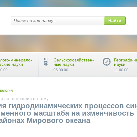
Найти
лого-минерало-
Сельскохозяйствен-
Географич
еские науки
ные науки
науки
00.00
06.00.00
11.00.00
нология
я по географии на тему
я гидродинамических процессов си
менного масштаба на изменчивость
айонах Мирового океана