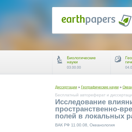
Биологические
Гео
науки
гич
03.00.00
04.
Диссертации
»
Географические науки
»
Океа
Бесплатный автореферат и диссертаци
Исследование влияни
пространственно-вре
полей в локальных р
ВАК РФ 11.00.08, Океанология