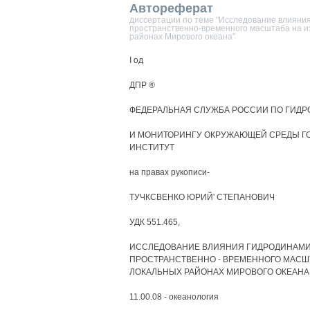
Автореферат
диссертации по теме "Исследование влияния
пространственно-временного масштаба на из
районах Мирового океана"
I од
ДПР ®
ФЕДЕРАЛЬНАЯ СЛУЖБА РОССИИ ПО ГИД
И МОНИТОРИНГУ ОКРУЖАЮЩЕЙ СРЕДЫ Г
ИНСТИТУТ
на правах рукописи-
ТУЧКСВЕНКО ЮРИЙ' СТЕПАНОВИЧ
УДК 551.465,
ИССЛЕДОВАНИЕ ВЛИЯНИЯ ГИДРОДИНАМИ
ПРОСТРАНСТВЕННО - ВРЕМЕННОГО МАСШ
ЛОКАЛЬНЫХ РАЙОНАХ МИРОВОГО ОКЕАНА
11.00.08 - океанология