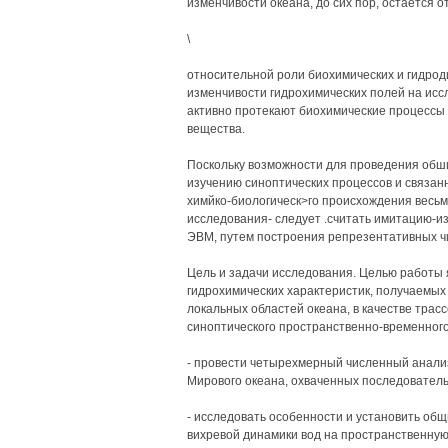
изменчивости океана, до сих пор, остается о
\
относительной роли биохимических и гидро
изменчивости гидрохимических полей на иссл
активно протекают биохимические процессы 
вещества.
Поскольку возможности для проведения обш
изучению синоптических процессов и связан
химйко-биологическ>го происхождения весь
исследования- следует .считать имитацию-и
ЭВМ, путем построения репрезентативных ч
Цель и задачи исследования. Целью работы
гидрохимических характеристик, получаемых
локальных областей океана, в качестве тра
синоптического пространственно-временного
- провести четырехмерный численный анализ
Мирового океана, охваченных последовател
- исследовать особенности и установить об
вихревой динамики вод на пространственную 