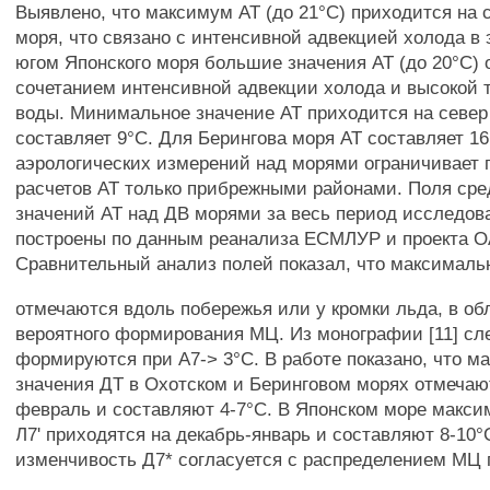
Выявлено, что максимум АТ (до 21°С) приходится на 
моря, что связано с интенсивной адвекцией холода в 
югом Японского моря большие значения АТ (до 20°С)
сочетанием интенсивной адвекции холода и высокой
воды. Минимальное значение АТ приходится на север
составляет 9°С. Для Берингова моря АТ составляет 1
аэрологических измерений над морями ограничивает 
расчетов АТ только прибрежными районами. Поля ср
значений АТ над ДВ морями за весь период исследо
построены по данным реанализа ЕСМЛУР и проекта О
Сравнительный анализ полей показал, что максималь
отмечаются вдоль побережья или у кромки льда, в об
вероятного формирования МЦ. Из монографии [11] сл
формируются при А7-> 3°С. В работе показано, что 
значения ДТ в Охотском и Беринговом морях отмечаю
февраль и составляют 4-7°С. В Японском море макси
Л7' приходятся на декабрь-январь и составляют 8-10°
изменчивость Д7* согласуется с распределением МЦ 