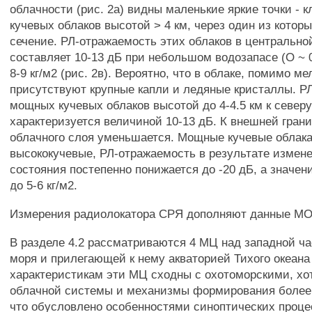
облачности (рис. 2а) видны маленькие яркие точки -
кучевых облаков высотой > 4 км, через один из котор
сечение. РЛ-отражаемость этих облаков в центрально
составляет 10-13 дБ при небольшом водозапасе (О ~ 0.
8-9 кг/м2 (рис. 2в). Вероятно, что в облаке, помимо ме
присутствуют крупные капли и ледяные кристаллы. Р
мощных кучевых облаков высотой до 4-4.5 км к северу
характеризуется величиной 10-13 дБ. К внешней гра
облачного слоя уменьшается. Мощные кучевые облака
высококучевые, РЛ-отражаемость в результате измен
состояния постепенно понижается до -20 дБ, а значе
до 5-6 кг/м2.
Измерения радиолокатора СРЯ дополняют данные М
В разделе 4.2 рассматриваются 4 МЦ над западной ч
моря и прилегающей к нему акваторией Тихого океана 
характеристикам эти МЦ сходны с охотоморскими, хот
облачной системы и механизмы формирования более
что обусловлено особенностями синоптических проце