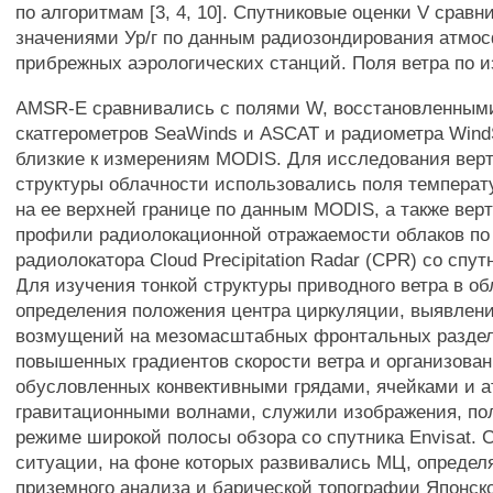
по алгоритмам [3, 4, 10]. Спутниковые оценки V сравн
значениями Ур/г по данным радиозондирования атмо
прибрежных аэрологических станций. Поля ветра по 
AMSR-E сравнивались с полями W, восстановленным
скатгерометров SeaWinds и ASCAT и радиометра Wind
близкие к измерениям MODIS. Для исследования вер
структуры облачности использовались поля температ
на ее верхней границе по данным MODIS, а также вер
профили радиолокационной отражаемости облаков п
радиолокатора Cloud Precipitation Radar (CPR) со спут
Для изучения тонкой структуры приводного ветра в о
определения положения центра циркуляции, выявлен
возмущений на мезомасштабных фронтальных раздел
повышенных градиентов скорости ветра и организова
обусловленных конвективными грядами, ячейками и
гравитационными волнами, служили изображения, по
режиме широкой полосы обзора со спутника Envisat. 
ситуации, на фоне которых развивались МЦ, определ
приземного анализа и барической топографии Японск