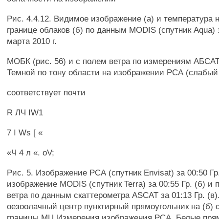
Рис. 4.4.12. Видимое изображение (а) и температура 
границе облаков (б) по данным MODIS (спутник Aqua) з
марта 2010 г.
МОБК (рис. 56) и с полем ветра по измерениям АБСАТ 
Темной по тону области на изображении РСА (слабый
соответствует почти
R ЛЧ IW1
7 I Ws [ «
«Ч 4 л «. oV;
Рис. 5. Изображение РСА (спутник Envisat) за 00:50 Гр
изображение MODIS (спутник Terra) за 00:55 Гр. (б) и
ветра по данным скаттерометра ASCAT за 01:13 Гр. (в
оезоолачный центр пунктирный прямоугольник на (б) 
границы МЦ Измерения изображения РСА. Белые пря