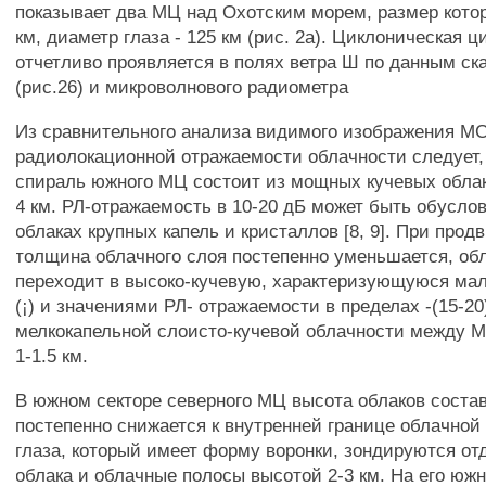
показывает два МЦ над Охотским морем, размер кото
км, диаметр глаза - 125 км (рис. 2а). Циклоническая 
отчетливо проявляется в полях ветра Ш по данным ск
(рис.26) и микроволнового радиометра
Из сравнительного анализа видимого изображения 
радиолокационной отражаемости облачности следует,
спираль южного МЦ состоит из мощных кучевых облак
4 км. РЛ-отражаемость в 10-20 дБ может быть обусло
облаках крупных капель и кристаллов [8, 9]. При прод
толщина облачного слоя постепенно уменьшается, об
переходит в высоко-кучевую, характеризующуюся м
(¡) и значениями РЛ- отражаемости в пределах -(15-20
мелкокапельной слоисто-кучевой облачности между 
1-1.5 км.
В южном секторе северного МЦ высота облаков состав
постепенно снижается к внутренней границе облачной
глаза, который имеет форму воронки, зондируются от
облака и облачные полосы высотой 2-3 км. На его южн