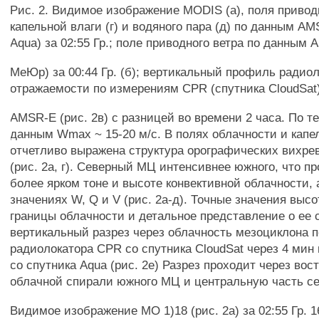
Рис. 2. Видимое изображение MODIS (а), поля приводн
капельной влаги (г) и водяного пара (д) по данным AM
Aqua) за 02:55 Гр.; поле приводного ветра по данным 
МеЮр) за 00:44 Гр. (б); вертикальный профиль радио
отражаемости по измерениям CPR (спутника CloudSat) з
AMSR-E (рис. 2в) с разницей во времени 2 часа. По т
данным Wmax ~ 15-20 м/с. В полях облачности и капе
отчетливо выражена структура орографических вихре
(рис. 2а, г). Северный МЦ интенсивнее южного, что пр
более ярком тоне и высоте конвективной облачности, 
значениях W, Q и V (рис. 2а-д). Точные значения выс
границы облачности и детальное представление о ее 
вертикальный разрез через облачность мезоциклона 
радиолокатора CPR со спутника CloudSat через 4 мин
со спутника Aqua (рис. 2е) Разрез проходит через вос
облачной спирали южного МЦ и центральную часть се
Видимое изображение МО 1)18 (рис. 2а) за 02:55 Гр. 