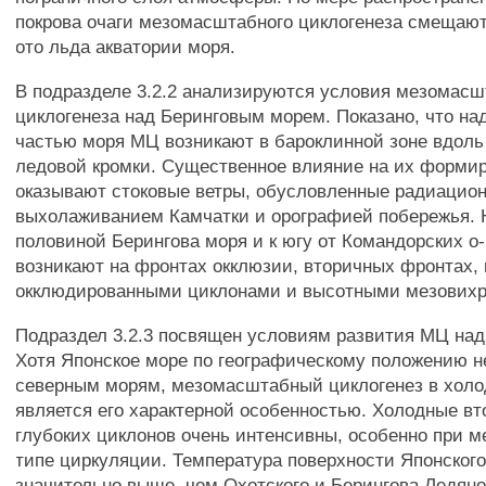
покрова очаги мезомасштабного циклогенеза смещают
ото льда акватории моря.
В подразделе 3.2.2 анализируются условия мезомасш
циклогенеза над Беринговым морем. Показано, что на
частью моря МЦ возникают в бароклинной зоне вдоль
ледовой кромки. Существенное влияние на их форми
оказывают стоковые ветры, обусловленные радиацио
выхолаживанием Камчатки и орографией побережья.
половиной Берингова моря и к югу от Командорских о
возникают на фронтах окклюзии, вторичных фронтах,
окклюдированными циклонами и высотными мезових
Подраздел 3.2.3 посвящен условиям развития МЦ на
Хотя Японское море по географическому положению не
северным морям, мезомасштабный циклогенез в холо
является его характерной особенностью. Холодные вт
глубоких циклонов очень интенсивны, особенно при 
типе циркуляции. Температура поверхности Японског
значительно выше, чем Охотского и Берингова Ледяно