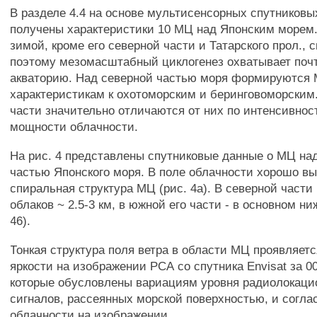
В разделе 4.4 на основе мультисенсорных спутников
получены характеристики 10 МЦ над Японским морем.
зимой, кроме его северной части и Татарского прол., 
поэтому мезомасштабный циклогенез охватывает почт
акваторию. Над северной частью моря формируются 
характеристикам к охотоморским и беринговоморским
части значительно отличаются от них по интенсивнос
мощности облачности.
На рис. 4 представлены спутниковые данные о МЦ на
частью Японского моря. В поле облачности хорошо в
спиральная структура МЦ (рис. 4а). В северной част
облаков ~ 2.5-3 км, в южной его части - в основном ниж
46).
Тонкая структура поля ветра в области МЦ проявляет
яркости на изображении РСА со спутника Envisat за 00:
которые обусловлены вариациям уровня радиолокаци
сигналов, рассеянных морской поверхностью, и согла
облачности на изображении