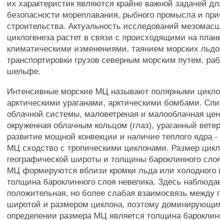
их характеристик являются крайне важной задачей дл
безопасности мореплавания, рыбного промысла и при
строительства. Актуальность исследований мезомас
циклогенеза растет в связи с происходящими на план
климатическими изменениями, таянием морских льдо
транспортировки грузов северным морским путем, ра
шельфе.
Интенсивные морские МЦ называют полярными цикло
арктическими ураганами, арктическими бомбами. Сп
облачной системы, маловетреная и малооблачная цен
окруженная облачным кольцом (глаз), ураганный ветер
развитие мощной конвекции и наличие теплого ядра - 
МЦ сходство с тропическими циклонами. Размер цикл
географической широты и толщины бароклинного сло
МЦ формируются вблизи кромки льда или холодного 
толщина бароклинного слоя невелика. Здесь наблюда
положительная, но более слабая взаимосвязь между 
широтой и размером циклона, поэтому доминирующи
определении размера МЦ является толщина бароклинно