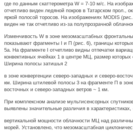
где по данным скаттерометра W = 7-10 м/с. На изобр
отчетливо виден ледяной покров в Татарском прол., 
яркой полосой торосов. На изображениях MODIS (рис. 
виден не так отчетливо из-за полупрозрачной облачно
Изменчивость W в зоне мезомасштабных фронтальны
показывают фрагменты I и П (рис. 6), границы которы
5а. На фрагменте I отчетливо видны отпечатки вариац
конвективных ячейках 1 в центре МЦ, размер которых 
Ширина полосы затишья 2
в зоне конвергенции северо-западных и северо-восточ
км. Ширина штилевой полосы 3 на фрагменте П в зон
восточных и северо-западных ветров ~ 1 км.
При комплексном анализе мультисенсорных спутнико
выявлены значительные различия в характеристиках, 
вертикальной мощности облачности МЦ над различн
морей. Установлено, что мезомасштабная циклоничес