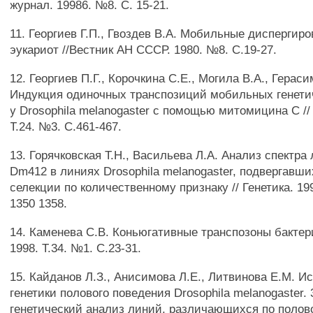
журнал. 19986. №8. С. 15-21.
11. Георгиев Г.П., Гвоздев В.А. Мобильные диспергир
эукариот //Вестник АН СССР. 1980. №8. С.19-27.
12. Георгиев П.Г., Корочкина С.Е., Могила В.А., Гераси
Индукция одиночных транспозиций мобильных генети
у Drosophila melanogaster с помощью митомицина С // 
Т.24. №3. С.461-467.
13. Горячковская Т.Н., Васильева Л.А. Анализ спектр
Dm412 в линиях Drosophila melanogaster, подвергавш
селекции по количественному признаку // Генетика. 199
1350 1358.
14. Каменева С.В. Коньюгативные транспозоны бактери
1998. Т.34. №1. С.23-31.
15. Кайданов Л.З., Анисимова Л.Е., Литвинова Е.М. И
генетики полового поведения Drosophila melanogaster
генетический анализ линий, различающихся по полов