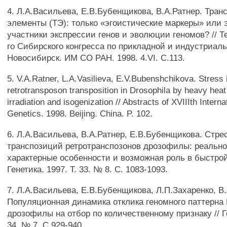
4. Л.А.Васильева, Е.В.Бубенщикова, В.А.Ратнер. Тра
элементы (ТЭ): только «эгоистические маркеры» или
участники экспрессии генов и эволюции геномов? // Т
го Сибирского конгресса по прикладной и индустриал
Новосибирск. ИМ СО РАН. 1998. 4.VI. С.113.
5. V.A.Ratner, L.A.Vasilieva, E.V.Bubenshchikova. Stress 
retrotransposon transposition in Drosophila by heavy heat
irradiation and isogenization // Abstracts of XVIIIth Intern
Genetics. 1998. Beijing. China. P. 102.
6. Л.А.Васильева, В.А.Ратнер, Е.В.Бубенщикова. Стре
транспозиций ретротранспозонов дрозофилы: реально
характерные особенности и возможная роль в быстрой
Генетика. 1997. Т. 33. № 8. С. 1083-1093.
7. Л.А.Васильева, Е.В.Бубенщикова, Л.П.Захаренко, В.
Популяционная динамика отклика геномного паттерна
дрозофилы на отбор по количественному признаку // Ге
34. № 7. С.929-940.