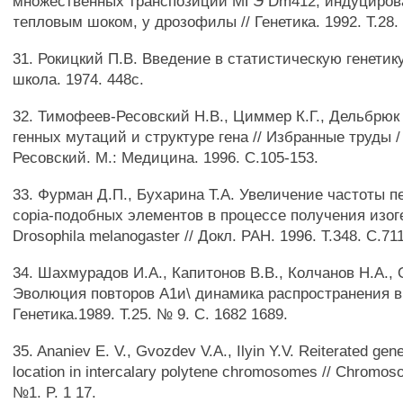
множественных транспозиций МГЭ Dm412, индуциро
тепловым шоком, у дрозофилы // Генетика. 1992. Т.28. 
31. Рокицкий П.В. Введение в статистическую генетик
школа. 1974. 448с.
32. Тимофеев-Ресовский Н.В., Циммер К.Г., Дельбрюк
генных мутаций и структуре гена // Избранные труды 
Ресовский. М.: Медицина. 1996. С.105-153.
33. Фурман Д.П., Бухарина Т.А. Увеличение частоты 
copia-подобных элементов в процессе получения изо
Drosophila melanogaster // Докл. РАН. 1996. Т.348. С.71
34. Шахмурадов И.А., Капитонов В.В., Колчанов Н.А., 
Эволюция повторов А1и\ динамика распространения в 
Генетика.1989. Т.25. № 9. С. 1682 1689.
35. Ananiev Е. V., Gvozdev V.A., Ilyin Y.V. Reiterated gen
location in intercalary polytene chromosomes // Chromoso
№1. P. 1 17.