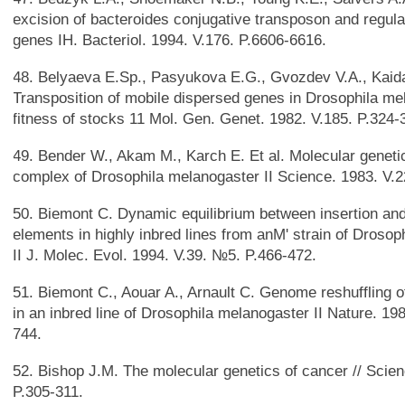
excision of bacteroides conjugative transposon and regulat
genes IH. Bacteriol. 1994. V.176. P.6606-6616.
48. Belyaeva E.Sp., Pasyukova E.G., Gvozdev V.A., Kaid
Transposition of mobile dispersed genes in Drosophila m
fitness of stocks 11 Mol. Gen. Genet. 1982. V.185. P.324-
49. Bender W., Akam M., Karch E. Et al. Molecular genetic
complex of Drosophila melanogaster II Science. 1983. V.2
50. Biemont C. Dynamic equilibrium between insertion and
elements in highly inbred lines from anM' strain of Droso
II J. Molec. Evol. 1994. V.39. №5. P.466-472.
51. Biemont C., Aouar A., Arnault C. Genome reshuffling o
in an inbred line of Drosophila melanogaster II Nature. 19
744.
52. Bishop J.M. The molecular genetics of cancer // Scien
P.305-311.