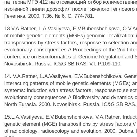
паттерна МГЭ 412 на отсекающий отбор количественно
изогенной линии дрозофил после тяжелого теплового 
Генетика. 2000. Т.36. № 6. С. 774-781.
13.V.A.Ratner, L.A.Vasilyeva, E.V.Bubenshchikova, O.V.A
of mobile genetic elements (MGEs) genomic localization: i
transpositions by stress factors, response to selection an
evolutionary consequences // Proceedings of the 2nd Inter
conference on Bioinformatics of Genome Regulation and S
Novosibirsk. Russia. IC&G SB RAS. V.l. P.109-110.
14. V.A.Ratner, L.A.Vasilyeva, E.V.Bubenshchikova. Geneti
interacting patterns of mobile genetic elements (MGEs) a
systems: induction with stress factors, response to selec
evolutionary consequences // Biodiversity and dynamics 
North Eurasia. 2000. Novosibirsk. Russia. IC&G SB RAS. V
15.L.A.Vasilyeva, E.V.Bubenshchikova, V.A.Ratner. Induct
genetic element (MGE) transpositions by stress factors /
of radiobiology, radioecology and evolution. 2000. Dubna.