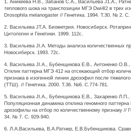
1. Аникеева Н.В., Забанов С.А., Васильева J1.A., Ратн
теплового шока на транспозиции МГЭ Dwi4l2 в трех и
Drosophila melanogaster // Генетика. 1994. Т.30. № 2. С.
2. Васильева JT.A. Биометрия. Новосибирск. Ротаприн
Цитологии и Генетики. 1999. 112с.
3. Васильева JI.A. Методы анализа количественных пр
Новосибирск. 1993. 72с.
4. Васильева JI.A., Бубенщикова Е.В., Антоненко О.В.,
Отклик паттерна МГЭ 412 на отсекающий отбор колич
признака в изогенной линии дрозофил после тяжелого
(ТТШ). // Генетика. 2000. Т.36. №6. С.774-781.
5. Васильева JI.A., Бубенщикова Е.В., Захаренко Л.П.,
Популяционная динамика отклика геномного паттерн
дрозофилы на отбор по количественному признаку // Ге
34. № 7. С. 929-940.
6. Л.А.Васильева, В.А.Ратнер, Е.В.Бубенщикова. Сра