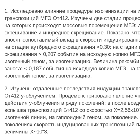
1. Исследовано влияние процедуры изогенизации на 
транспозиций МГЭ От412. Изучены две стадии процес
на которых происходят массовые перемещения МГЭ: 
скрещивание и инбредное скрещивание. Показано, чт
вносят сопоставимый вклад в скорости индуцированн
на стадии аутбредного скрещивания <0,30; на стадии
скрещивания > 0,207 события на исходную копию МГЭ
изогенный геном, за изогенизацию. Величина рекомб
заноса: < 0,187 события на исходную копию МГЭ, на 
изогенный геном, за изогенизацию.
2. Изучены отдаленные последствия индукции транс
От412 у-облучением. Продемонстрировано явление «
действия у-облучения в ряду поколений: в после воз
вспышка транспозиций Бт412 со скоростью Х=2,56x10
изогенной линии, на гаплоидный геном, за поколение.
поколениях скорость индуцированных транспозиций п
величины Х~10"3.