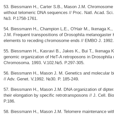
53. Biessmann H., Carter S.B., Mason J.M. Chromosome 
without telomeric DNA sequences // Proc. Natl. Acad. Sci
№3. P.1758-1761.
54. Biessmann H., Champion L.E., O'Hair M., Ikenaga K.,
J.M. Frequent transpositions of Drosophila melanogaster
elements to receding chromosome ends // EMBO J. 1992. V
55. Biessmann H., Kasravi B., Jakes K., Bui T., Ikenaga 
genomic organization of HeT-A retroposons in Drosophila 
Chromosoma. 1993. V.102.№5. P.297-305.
56. Biessmann H., Mason J. M. Genetics and molecular bi
// Adv. Genet. V.1992. №30. P. 185-249.
57. Biessmann H., Mason J.M. DNA organization of dipte
their elongation by specific retrotransposons // J. Cell. B
P.186.
58. Biessmann H., Mason J.M. Telomere maintenance with