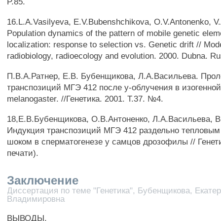
P.85.
16.L.A.Vasilyeva, E.V.Bubenshchikova, O.V.Antonenko, V.
Population dynamics of the pattern of mobile genetic ele
localization: response to selection vs. Genetic drift // Mo
radiobiology, radioecology and evolution. 2000. Dubna. Ru
П.В.А.Ратнер, E.B. Бубенщикова, Л.А.Васильева. Про
транспозиций МГЭ 412 после у-облучения в изогенной
melanogaster. //Генетика. 2001. Т.37. №4.
18,Е.В.Бубенщикова, О.В.Антоненко, Л.А.Васильева, В
Индукция транспозиций МГЭ 412 раздельно тепловы
шоком в сперматогенезе у самцов дрозофилы // Генетик
печати).
Заключение
Диссертация по теме "Генетика", Бубенщикова, Екате
Владимировна
ВЫВОДЫ.