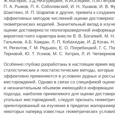
Ж.Матерон, 3.Д.Низгурецкий, А.ИОсецкий, Л.М.Петров
П. А. Рыжов, П. К. Соболевский, И. Н. Ушаков, И. В. Ф
Шаютеин, И. П. Шарапов и другие, привела к создани
эффективных методов численной оценки достоверност
геометрических моделей. Значительный вклад в изуч
оценки достоверности геологоразведочной информаци
вероятностного характера внесли В. В. Богапкий, М. Н.
Гальянов, А.Б. Каждан, Л. П. Кобахидае, И. Д Коган, Н
Н. Регентов, Г. М. Редькин, Е. О. Погребицкий, Г. С. По
Терновой, Ю. Т. Усиков, М. С. Хитрик, Л. И. Четверико
Особенно глубоко разработаны в настоящее время ве
статистические и геостатистические методы, которые
эффективно применяются в условиях рудных и росс
месторождений. Однако в связи со спецификой оцен
и незначительным объемом имеющейся информации 
подхода, наиболее приемлемого для оценки достовер
угольных месторождений, следует признать геометри
ориентированный на изучение в пределах малоразмер
некоторых наперед известных геометрических услови