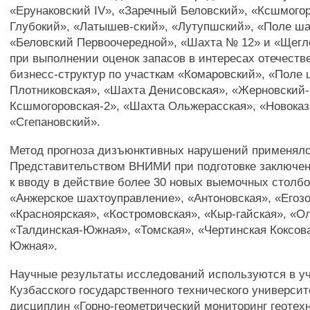
«Ерунаковский IV», «Заречный Беловский», «Ксшмого
Глубокий», «Латышев-ский», «Лутупшский», «Поле ш
«Беловский Первоочередной», «Шахта № 12» и «Щегло
при выполнении оценок запасов в интересах отечеств
бизнесс-структур по участкам «Комаровский», «Поле
Плотниковская», «Шахта Денисовская», «Жерновский-
Ксшмогоровская-2», «Шахта Ольжерасская», «Новоказ
«Сгепановский».
Метод прогноза дизъюнктивных нарушений применял
Представительством ВНИМИ при подготовке заключен
к вводу в действие более 30 новых выемочных столбо
«Анжерское шахтоуправление», «Антоновская», «Егозо
«Красноярская», «Костромовская», «Кыр-гайская», «О
«Талдинская-Южная», «Томская», «Чертинская Коксов
Южная».
Научные результаты исследований используются в у
Кузбасского государственного технического университ
дисциплин «Горно-геометрический мониторинг геотех