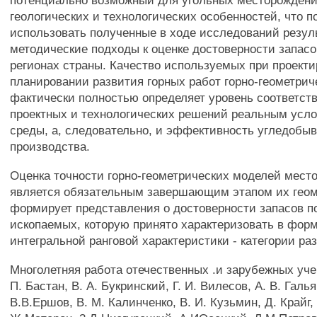
потенциально возможный для угольных месторождени
геологических и технологических особенностей, что п
использовать полученные в ходе исследований резул
методические подходы к оценке достоверности запасо
регионах страны. Качество используемых при проект
планировании развития горных работ горно-геометри
фактически полностью определяет уровень соответст
проектных и технологических решений реальным усл
среды, а, следовательно, и эффективность угледобы
производства.
Оценка точности горно-геометрических моделей мест
является обязательным завершающим этапом их гео
формирует представления о достоверности запасов п
ископаемых, которую принято характеризовать в фор
интегральной ранговой характеристики - категории ра
Многолетняя работа отечественных .и зарубежных учен
П. Бастан, В. А. Букринский, Г. И. Вилесов, А. В. Галья
В.В.Ершов, В. М. Калинченко, В. И. Кузьмин, Д. Крайг,