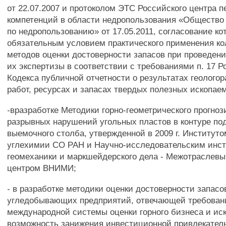
от 22.07.2007 и протоколом ЭТС Российского центра 
компетенций в области недропользования «Общество 
по недропользованию» от 17.05.2011, согласование ко
обязательным условием практического применения к
методов оценки достоверности запасов при проведен
их экспертизы в соответствии с требованиями п. 17 Р
Кодекса публичной отчетности о результатах геолого
работ, ресурсах и запасах твердых полезных ископае
-вразработке Методики горно-геометрического прогно
разрывных нарушений угольных пластов в контуре по
выемочного столба, утвержденной в 2009 г. Институто
углехимии СО РАН и Научно-исследовательским инст
геомеханики и маркшейдерского дела - Межотраслев
центром ВНИМИ;
- в разработке методики оценки достоверности запасо
угледобывающих предприятий, отвечающей требова
международной системы оценки горного бизнеса и и
возможность занижения инвестиционной привлекател