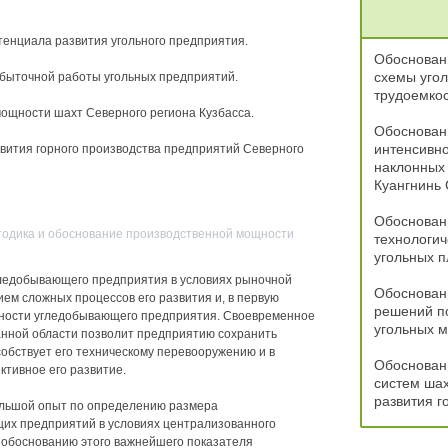
тенциала развития угольного предприятия.
Обоснован
схемы угол
убыточной работы угольных предприятий.
трудоемкос
ощности шахт Северного региона Кузбасса.
Обоснован
интенсивн
звития горного производства предприятий Северного
наклонных 
Куангнинь
Обоснован
етодика и обоснование производственной мощности
технологич
угольных п
гледобывающего предприятия в условиях рыночной
Обоснован
ем сложных процессов его развития и, в первую
решений по
щности угледобывающего предприятия. Своевременное
угольных 
нной области позволит предприятию сохранить
обствует его техническому перевооружению и в
Обоснован
тивное его развитие.
систем ша
развития г
ольшой опыт по определению размера
их предприятий в условиях централизованного
 обоснованию этого важнейшего показателя