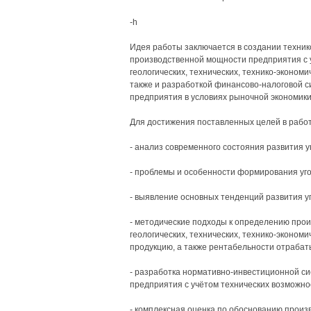
-h
Идея работы заключается в создании техник
производственной мощности предприятия с у
геологических, технических, технико-экономи
также и разработкой финансово-налоговой 
предприятия в условиях рыночной экономики
Для достижения поставленных целей в рабо
- анализ современного состояния развития 
- проблемы и особенности формирования уг
- выявление основных тенденций развития уг
- методические подходы к определению прои
геологических, технических, технико-экономи
продукцию, а также рентабельности отрабат
- разработка нормативно-инвестиционной с
предприятия с учётом технических возможно
- комплексная оценка по обоснованию прои