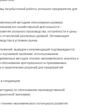
араметров;
емы безубыточной работы угольного предприятия для
комплексной методики обоснования размера
лениям его хозяйственной деятельности -
азвития угольного производства, потребности и цены
ых отчислений различных уровней. Оптимизация
водства в условиях рынка.
оложений, выводов и рекомендаций подтверждается:
по изучаемой проблеме; использованием
временных методов технико-экономического анализа и
в обосновании критериальности принимаемых
х и практических решений для предприятий
 в следующем:
методика) по обоснованию производственной
 рыночной экономики;
 технико-экономического потенциала развития