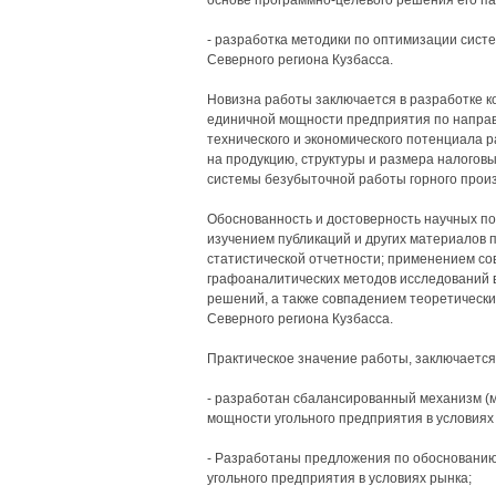
основе программно-целевого решения его п
- разработка методики по оптимизации сист
Северного региона Кузбасса.
Новизна работы заключается в разработке 
единичной мощности предприятия по направ
технического и экономического потенциала р
на продукцию, структуры и размера налогов
системы безубыточной работы горного произ
Обоснованность и достоверность научных п
изучением публикаций и других материалов 
статистической отчетности; применением со
графоаналитических методов исследований 
решений, а также совпадением теоретически
Северного региона Кузбасса.
Практическое значение работы, заключается
- разработан сбалансированный механизм (
мощности угольного предприятия в условиях
- Разработаны предложения по обоснованию
угольного предприятия в условиях рынка;