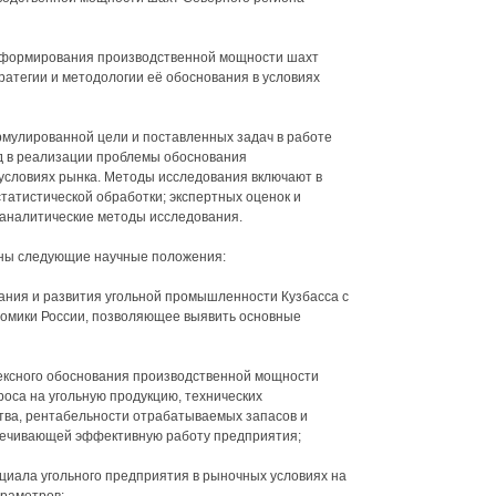
 формирования производственной мощности шахт
ратегии и методологии её обоснования в условиях
мулированной цели и поставленных задач в работе
д в реализации проблемы обоснования
условиях рынка. Методы исследования включают в
татистической обработки; экспертных оценок и
оаналитические методы исследования.
аны следующие научные положения:
ания и развития угольной промышленности Кузбасса с
омики России, позволяющее выявить основные
лексного обоснования производственной мощности
оса на угольную продукцию, технических
тва, рентабельности отрабатываемых запасов и
печивающей эффективную работу предприятия;
нциала угольного предприятия в рыночных условиях на