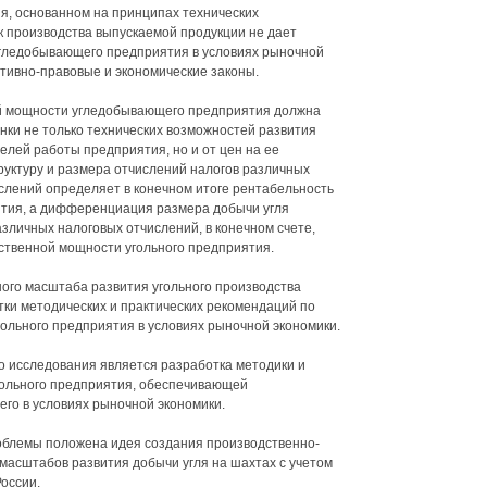
я, основанном на принципах технических
 производства выпускаемой продукции не дает
угледобывающего предприятия в условиях рыночной
ативно-правовые и экономические законы.
й мощности угледобывающего предприятия должна
нки не только технических возможностей развития
елей работы предприятия, но и от цен на ее
труктуру и размера отчислений налогов различных
ислений определяет в конечном итоге рентабельность
ятия, а дифференциация размера добычи угля
личных налоговых отчислений, в конечном счете,
твенной мощности угольного предприятия.
ого масштаба развития угольного производства
тки методических и практических рекомендаций по
льного предприятия в условиях рыночной экономики.
 исследования является разработка методики и
ольного предприятия, обеспечивающей
го в условиях рыночной экономики.
облемы положена идея создания производственно-
масштабов развития добычи угля на шахтах с учетом
оссии.