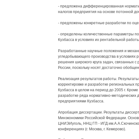
- предложена дифференцированная нормати
налогов предприятия на основе потонной до
- предложены конкретные разработки по оце
- определены количественные параметры по
Кузбасса в условиях их рентабельной работы
Разработанные научные положения и механ
угледобывающего производства в условиях р
решения широкого круга задач, связанных с
России, поскольку носят достаточно обобще
Реализация результатов работы. Результат
корректировке и разработке региональных п
Кузбасса в целом на период до 2005 г. Кроме
разработке ряда нормативно-методических 
предприятиями Кузбасса.
Апробация диссертации. Результаты диссер
Минэкономики Российской Федерации. Основ
ЦНИЭИуголь, ННЦ ГП - ИГД им.А.А.Скочинско
конференциях (г. Москва, г. Кемерово).