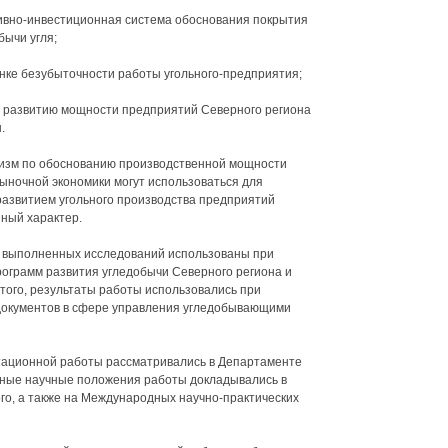
вно-инвестиционная система обоснования покрытия
бычи угля;
нке безубыточности работы угольного-предприятия;
 развитию мощности предприятий Северного региона
.
изм по обоснованию производственной мощности
ыночной экономики могут использоваться для
 развитием угольного производства предприятий
нный характер.
ы выполненных исследований использованы при
рограмм развития угледобычи Северного региона и
 того, результаты работы использовались при
документов в сфере управления угледобывающими
тационной работы рассматривались в Департаменте
ные научные положения работы докладывались в
го, а также на Международных научно-практических