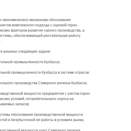
о-экономического механизма обоснования
четом комплексного подхода с оценкой горно-
ческих факторов развития горного производства, а
системы, обеспечивающей рентабельную работу
.
те решены следующие задачи:
угольной промышленности Кузбасса;
ольной промышленности Кузбасса в системе отрасли;
ольного производства Северного региона Кузбасса;
зводственной мощности предприятия с учетом горно-
ческих условий, потребительского спроса на
ываемых запасов;
истемы обоснования производственной мощности
стей и безубыточной её работы в условиях рынка;
зводственной мощности шахт Северного региона