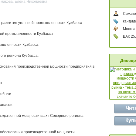
имакова, Елена Николаевна
Симако
кандида
 развития угольной промышленности Кузбасса.
Москва
ьной промышленности Кузбасса
ВАК 25.
ышленности Кузбасса.
ого региона Кузбасса.
Диссер
основания производственной мощности предприятия в
хт.
добычи.
апасов.
Чит
зводственной мощности шахт Северного региона
Куп
и обоснования производственной мощности