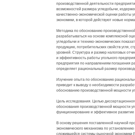
производственной деятельности предприяти
возможностей размера угледобычи, издержек
качественно-экономической оценки работы 
экономики, в которой действуют новые норм
Методика по обоснованию производственно
разрабатываться на основе комплексной оце
угледобычи и технико-экономических показат
продукцию, потребительских свойств угля, с
уровней. Структура и размер налоговых отч
и эффективность работы угольного предпри
предприятия по направлениям погашения раз
определяет рациональный размер производс
Изучение опыта по обоснованию рациональн
приводит к выводу о необходимости разрабо
обоснованию производственной мощности уго
Цель исследования. Целью диссертационного
обоснования производственной мощности уг
функционирование и эффективное развитие е
В основу решения поставленной научной пр
экономического механизма по установлению 
сложившейся системы рыночной экономики Р