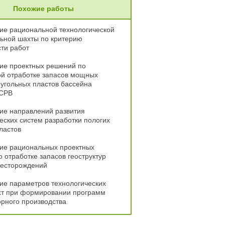
Похожие работы
ие рациональной технологической
ьной шахты по критерию
ти работ
ие проектных решений по
ой отработке запасов мощных
угольных пластов бассейна
 СРВ
ие направлений развития
еских систем разработки пологих
ластов
ие рациональных проектных
 отработке запасов геоструктур
месторождений
ие параметров технологических
хт при формировании программ
орного производства