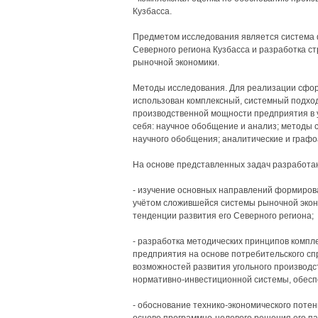
Кузбасса.
Предметом исследования является система
Северного региона Кузбасса и разработка ст
рыночной экономики.
Методы исследования. Для реализации сфор
использован комплексный, системный подхо
производственной мощности предприятия в 
себя: научное обобщение и анализ; методы с
научного обобщения; аналитические и граф
На основе представленных задач разработ
- изучение основных направлений формиров
учётом сложившейся системы рыночной экон
тенденции развития его Северного региона;
- разработка методических принципов комп
предприятия на основе потребительского спр
возможностей развития угольного производс
нормативно-инвестиционной системы, обес
- обоснование технико-экономического поте