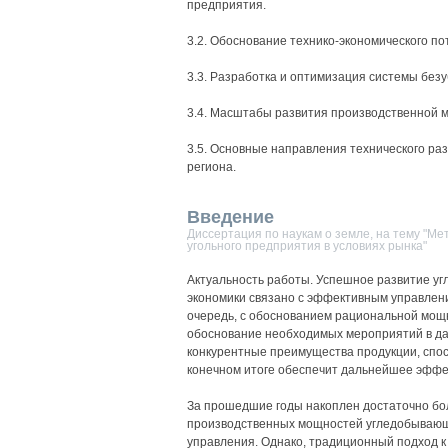
предприятия.
3.2. Обоснование технико-экономического по
3.3. Разработка и оптимизация системы без
3.4. Масштабы развития производственной м
3.5. Основные направления технического ра
региона.
Введение
Диссертация по наукам о земле, на тему "М
угольного предприятия в условиях рынка"
Актуальность работы. Успешное развитие у
экономики связано с эффективным управлени
очередь, с обоснованием рациональной мо
обоснование необходимых мероприятий в да
конкурентные преимущества продукции, спос
конечном итоге обеспечит дальнейшее эффек
За прошедшие годы накоплен достаточно б
производственных мощностей угледобывающ
управления. Однако, традиционный подход к