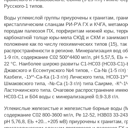
Русского-1 типов.
Воды углекислой группы приурочены к гранитам, гран
кристаллическим сланцам РИ-Р'А ГХ и КЧГА, метамо
породам палеозоя ПХ, порфиритам нижней юры, терри
карбонатной толще юры-мела СЮД и СКМ и занимаю
положение как по числу геохимических типов (15), так
распространённости в регионе. Минерализация вод о
1-9 г/л, содержание С02 500^4400 мг/л, рН 5,57,5, ЕЬ +
22 °С. Наиболее широко развиты С1-НС03 (НС03-С1)-Ы
Джавского и Ессентукского №4 типов, - Са-№ (1-5 г/л)
Казбеги, -1У^-Са-Ка (1-3 г/л) Личкского типа, НС03-1У^
Шмаковского типа, -№-Са (1-3 г/л) типа Саирме, -К^-1Ч
Ласточкинского типа. Очаговое распространение имею
НС03-С1 и Б04 воды с минерализацией 0,9-3,8 г/л.
Углекислые железистые и железистые борные воды (М 1
содержание С02 800-3600 мг/л, Ре 12-52, Н3В03 33-243 
рН 5,76,8, ЕЬ +20...+205 мВ) приурочены к гранитам, 