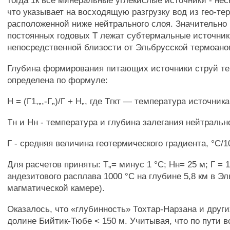
тогда 1к все минеральные углекислые источники - нес
что указывает на восходящую разгрузку вод из гео-те
расположенной ниже нейтрального слоя. Значительно
постоянных годовых Т лежат субтермальные источник
непосредственной близости от Эльбрусской термоан
Глубина формирования питающих источники струй те
определена по формуле:
Н = (Г1,„,-Г„)/Г + Н„, где Тгкт — температура источника
Тн и Нн - температура и глубина залегания нейтрально
Г - средняя величина геотермического градиента, °С/1
Для расчетов приняты: Т„= минус 1 °С; Нн= 25 м; Г = 1
андезитового расплава 1000 °С на глубине 5,8 км в Э
магматической камере).
Оказалось, что «глубинность» Тохтар-Нарзана и други
долине Бийтик-Тюбе < 150 м. Учитывая, что по пути 