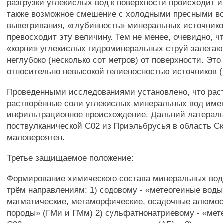
разгрузки углекислых вод к поверхности происходит и
также возможное смешение с холодными пресными в
выветривания, «глубинность» минеральных источнико
превосходит эту величину. Тем не менее, очевидно, ч
«корни» углекислых гидроминеральных струй залегаю
неглубоко (несколько сот метров) от поверхности. Эт
относительно невысокой гелиеносностью источников (п
Проведенными исследованиями установлено, что рас
растворённые соли углекислых минеральных вод име
инфильтрационное происхождение. Дальний латерал
поствулканической С02 из Приэльбрусья в область С
маловероятен.
Третье защищаемое положение:
Формирование химического состава минеральных вод
трём направлениям: 1) содовому - «метеогеиные воды
магматические, метаморфические, осадочные алюмо
породы» (ГМи и ГМм) 2) сульфатнонатриевому - «мет