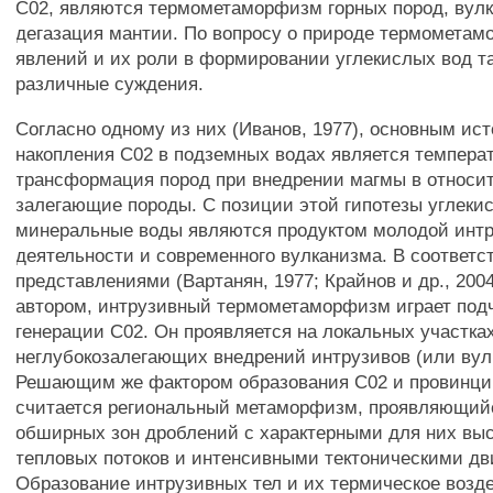
С02, являются термометаморфизм горных пород, вул
дегазация мантии. По вопросу о природе термомета
явлений и их роли в формировании углекислых вод т
различные суждения.
Согласно одному из них (Иванов, 1977), основным ис
накопления С02 в подземных водах является темпера
трансформация пород при внедрении магмы в относит
залегающие породы. С позиции этой гипотезы углеки
минеральные воды являются продуктом молодой инт
деятельности и современного вулканизма. В соответс
представлениями (Вартанян, 1977; Крайнов и др., 20
автором, интрузивный термометаморфизм играет под
генерации С02. Он проявляется на локальных участка
неглубокозалегающих внедрений интрузивов (или вул
Решающим же фактором образования С02 и провинци
считается региональный метаморфизм, проявляющий
обширных зон дроблений с характерными для них вы
тепловых потоков и интенсивными тектоническими д
Образование интрузивных тел и их термическое возд