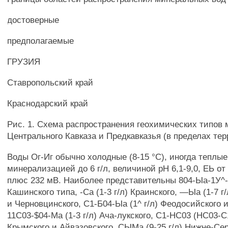
достоверные
предполагаемые
ГРУЗИЯ
Ставропольский край
Краснодарский край
Рис. 1. Схема распространения геохимических типов
Центрального Кавказа и Предкавказья (в пределах те
Воды Ог-Иг обычно холодные (8-15 °С), иногда теплые 
минерализацией до 6 г/л, величиной рН 6,1-9,0, ЕЬ от
плюс 232 мВ. Наиболее представительны 804-Ыа-1У^-С
Кашинского типа, -Са (1-3 г/л) Краинского, —Ыа (1-7 г
и Черновцинского, С1-Б04-Ыа (1^ г/л) Феодосийского и
11С03-$04-Ма (1-3 г/л) Ача-лукского, С1-НС03 (НС03-С1
Крымского и Айвазовского, СЫМа (9-25 г/л) Нижне-Сер