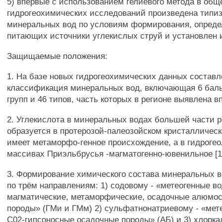
5) впервые с использованием гелиевого метода в общ
гидрогеохимических исследований произведена типи
минеральных вод по условиям формирования, опреде
питающих источники углекислых струй и установлен и
Защищаемые положения:
1. На базе новых гидрогеохимических данных составл
классификация минеральных вод, включающая 6 бал
групп и 46 типов, часть которых в регионе выявлена впе
2. Углекислота в минеральных водах большей части р
образуется в протерозой-палеозойском кристалличес
имеет метаморфо-генное происхождение, а в гидрогео
массивах Приэльбрусья -магматогенно-ювенильное [1, 2
3. Формирование химического состава минеральных в
по трём направлениям: 1) содовому - «метеогенные 
магматические, метаморфические, осадочные алюмо
породы» (ГМи и ГМм) 2) сульфатнонатриевому - «мет
С02-гипсоносные осадочные породы» (АБ) и 3) хлорка