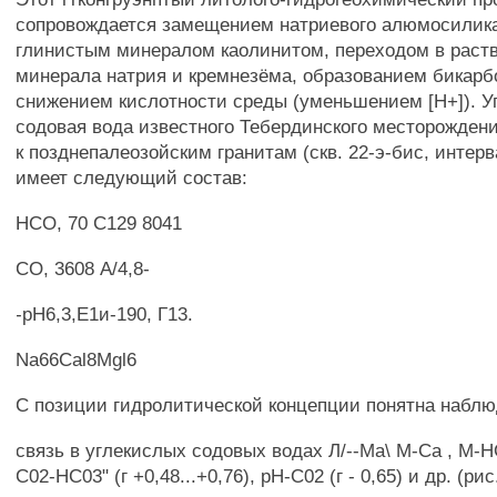
сопровождается замещением натриевого алюмосилик
глинистым минералом каолинитом, переходом в раств
минерала натрия и кремнезёма, образованием бикарб
снижением кислотности среды (уменьшением [Н+]). У
содовая вода известного Тебердинского месторождени
к позднепалеозойским гранитам (скв. 22-э-бис, интерв
имеет следующий состав:
НСО, 70 С129 8041
СО, 3608 А/4,8-
-рН6,3,Е1и-190, Г13.
Na66Cal8Mgl6
С позиции гидролитической концепции понятна набл
связь в углекислых содовых водах Л/--Ма\ М-Са , М-
С02-НС03" (г +0,48...+0,76), рН-С02 (г - 0,65) и др. (рис