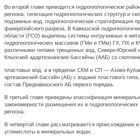
Во второй главе приводится гидрогеологическое райо
региона, типизация гидрогеологических структур и ск
подземных вод, гидрогеологическая стратификация пр
фанерозойского разреза. В Кавказской гидрогеологиче
области (ГСО) выделены системы интрузивных и ме
гидрогеологических массивов (ГМи и ГМм) ГХ, ПХ и К
различными типами трещинных вод, Северо-Юрский и
Кпычский адартезианские бассейны (ААБ) со скоплен
пластовых вод, а в пределах СКМ и СП — Азово-Куба
артезианский бассейн (АБ) с водами пластового типа
состав Предкавказского АБ первого порядка.
В третьей главе приведены классификация минеральн
закономерности размещения их в гидрогеологических 
региона.
В четвертой главе рассматриваются происхождение и
углекислоты в минеральных водах.