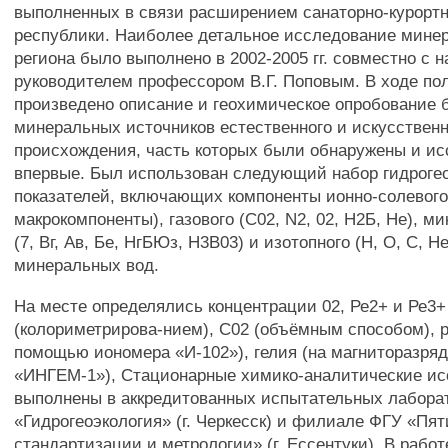
выполненных в связи расширением санаторно-курорт
республики. Наиболее детальное исследование мине
региона было выполнено в 2002-2005 гг. совместно с 
руководителем профессором В.Г. Поповым. В ходе по
произведено описание и геохимическое опробование 
минеральных источников естественного и искусственн
происхождения, часть которых были обнаружены и и
впервые. Был использован следующий набор гидроге
показателей, включающих компоненты ионно-солевого
макрокомпоненты), газового (С02, N2, 02, Н2Б, Не), м
(7, Вг, Ав, Бе, НгБЮз, Н3В03) и изотопного (Н, О, С, Н
минеральных вод.
На месте определялись концентрации 02, Ре2+ и Ре3+
(колориметрирова-нием), С02 (объёмным способом), р
помощью иономера «И-102»), гелия (на магниторазря
«ИНГЕМ-1»), Стационарные химико-аналитические и
выполнены в аккредитованных испытательных лабор
«Гидрогеоэкология» (г. Черкесск) и филиале ФГУ «Пят
стандартизации и метрологии» (г. Ессентуки). В рабо