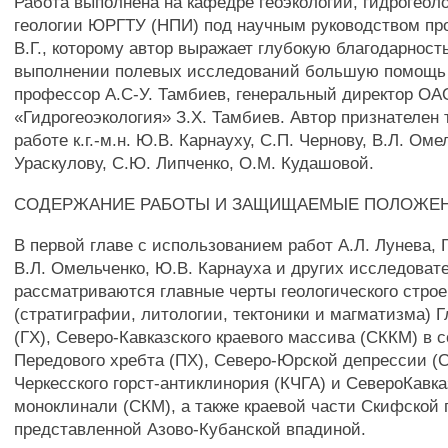
Работа выполнена на кафедре геоэкологии, гидрогеол
геологии ЮРГТУ (НПИ) под научным руководством пр
В.Г., которому автор выражает глубокую благодарност
выполнении полевых исследований большую помощь 
профессор А.С-У. Тамбиев, генеральный директор ОА
«Гидрогеоэкология» З.Х. Тамбиев. Автор признателен 
работе к.г.-м.н. Ю.В. Карнауху, С.П. Чернову, В.Л. Оме
Ураскулову, С.Ю. Липченко, О.М. Кудашовой.
СОДЕРЖАНИЕ РАБОТЫ И ЗАЩИЩАЕМЫЕ ПОЛОЖЕ
В первой главе с использованием работ А.Л. Лунева, Г
В.Л. Омельченко, Ю.В. Карнауха и других исследоват
рассматриваются главные черты геологического стро
(стратиграфии, литологии, тектоники и магматизма) Г
(ГХ), Северо-Кавказского краевого массива (СККМ) в 
Передового хребта (ПХ), Северо-Юрской депрессии (
Черкесского горст-антиклинория (КЧГА) и СевероКавка
моноклинали (СКМ), а также краевой части Скифской 
представленной Азово-Кубанской впадиной.