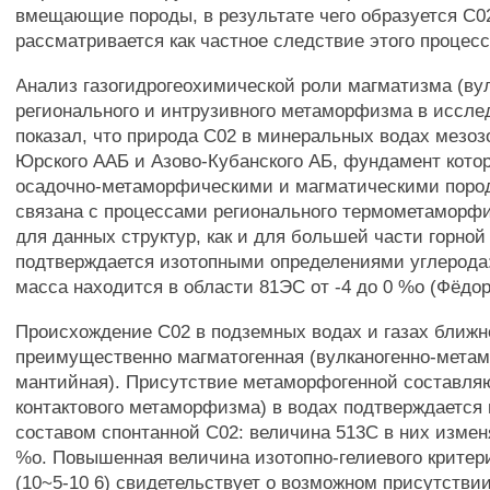
вмещающие породы, в результате чего образуется С0
рассматривается как частное следствие этого процесс
Анализ газогидрогеохимической роли магматизма (ву
регионального и интрузивного метаморфизма в иссле
показал, что природа С02 в минеральных водах мезоз
Юрского ААБ и Азово-Кубанского АБ, фундамент кото
осадочно-метаморфическими и магматическими поро
связана с процессами регионального термометаморф
для данных структур, как и для большей части горной
подтверждается изотопными определениями углерода:
масса находится в области 81ЭС от -4 до 0 %о (Фёдор
Происхождение С02 в подземных водах и газах ближн
преимущественно магматогенная (вулканогенно-мета
мантийная). Присутствие метаморфогенной составля
контактового метаморфизма) в водах подтверждается
составом спонтанной С02: величина 513С в них изменя
%о. Повышенная величина изотопно-гелиевого критери
(10~5-10 6) свидетельствует о возможном присутств