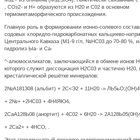
, СОз2- и Н+ образуются из Н20 и С02 в основном
термометаморфического происхождения.
Главную роль в формировании ионно-солевого состав
содовых хлоридпо-гидрокарбонатных кальциево-натр
Центрального Кавказа (М1-9 г/л, №НС03 до 70-80 %, ил
гидролиз Ыа- и Са-
^-алюмосиликатов, заключающийся в обмене ионов Н'
которого служит диссоциация Н2С03 и частично Н20, 
кристаллической решётке минералов:
2№А181308 (альбит) + 2С<Э2 + 11Н20 -» ЛЬ5ьО;(ОН)4 
+ 2№+ +2НС03 + 4Н4ЯЮ4,
2СаА128Ь08 (анортит) + 4С02 + 6Н20 -> 2А128Ь05(0Н)4
+ 2Са2+ + 4НСО, .
Этот гтконгруэнптый литолого-гидрогеохимический пр