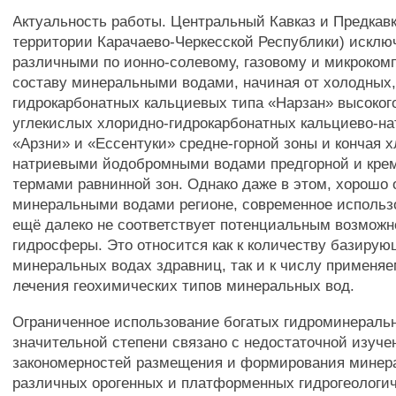
Актуальность работы. Центральный Кавказ и Предкавк
территории Карачаево-Черкесской Республики) исклю
различными по ионно-солевому, газовому и микроком
составу минеральными водами, начиная от холодных
гидрокарбонатных кальциевых типа «Нарзан» высоког
углекислых хлоридно-гидрокарбонатных кальциево-на
«Арзни» и «Ессентуки» средне-горной зоны и кончая
натриевыми йодобромными водами предгорной и кр
термами равнинной зон. Однако даже в этом, хорошо
минеральными водами регионе, современное использ
ещё далеко не соответствует потенциальным возмож
гидросферы. Это относится как к количеству базирую
минеральных водах здравниц, так и к числу применяе
лечения геохимических типов минеральных вод.
Ограниченное использование богатых гидроминераль
значительной степени связано с недостаточной изуч
закономерностей размещения и формирования минер
различных орогенных и платформенных гидрогеологич