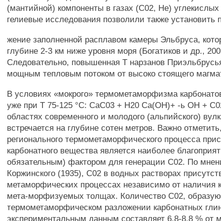
(мантийной) компоненты в газах (С02, Не) углекислых
гелиевые исследования позволили также установить 
жение заполненной расплавом камеры Эльбруса, кото
глубине 2-3 км ниже уровня моря (Богатиков и др., 200
Следовательно, повышенная Т нарзанов Приэльбрусья
мощным тепловым потоком от высоко стоящего магмат
В условиях «мокрого» термометаморфизма карбонато
уже при Т 75-125 °С: СаС03 + Н20 Са(ОН)+ -ь ОН + С02
областях современного и молодого (альпийского) вул
встречается на глубине сотен метров. Важно отметить
регионального термометаморфического процесса при
карбонатного вещества является наиболее благоприят
обязательным) фактором для генерации С02. По мнен
Коржинского (1935), С02 в водных растворах присутст
метаморфических процессах независимо от наличия к
мета-морфизуемых толщах. Количество С02, образу
термометаморфическом разложении карбонатных глин
экспериментальным данным составляет 6,8-8,8 % от 