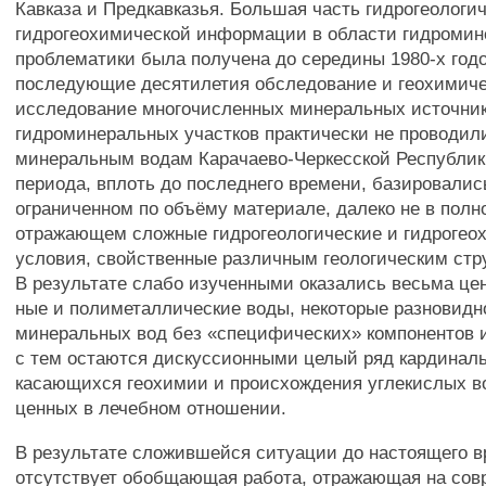
Кавказа и Предкавказья. Большая часть гидрогеологи
гидрогеохимической информации в области гидроми
проблематики была получена до середины 1980-х годо
последующие десятилетия обследование и геохимич
исследование многочисленных минеральных источник
гидроминеральных участков практически не проводил
минеральным водам Карачаево-Черкесской Республики
периода, вплоть до последнего времени, базировалис
ограниченном по объёму материале, далеко не в полн
отражающем сложные гидрогеологические и гидрогео
условия, свойственные различным геологическим стр
В результате слабо изученными оказались весьма це
ные и полиметаллические воды, некоторые разновидн
минеральных вод без «специфических» компонентов и
с тем остаются дискуссионными целый ряд кардиналь
касающихся геохимии и происхождения углекислых в
ценных в лечебном отношении.
В результате сложившейся ситуации до настоящего 
отсутствует обобщающая работа, отражающая на сов