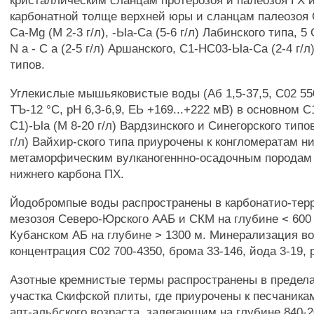
кристаллическим сланцам протерозоя и палеозоя ГХ и
карбонатной толще верхней юры и сланцам палеозоя
Ca-Mg (М 2-3 г/л), -Ыа-Са (5-6 г/л) Лабинского типа, 5 
N а - С а (2-5 г/л) Аршанского, С1-НС03-Ыа-Са (2-4 г/
типов.
Углекислые мышьяковистые воды (Аб 1,5-37,5, С02 550
ТЪ-12 °С, рН 6,3-6,9, ЕЬ +169...+222 мВ) в основном 
С1)-Ыа (М 8-20 г/л) Вардзинского и Синегорского типо
г/л) Вайхир-ского типа приурочены к конгломератам н
метаморфическим вулканогеннно-осадочным породам 
нижнего карбона ПХ.
Йодобромпые воды распространены в карбонатио-тер
мезозоя Северо-Юрского ААБ и СКМ на глубине < 600 
Кубанском АБ на глубине > 1300 м. Минерализация вод 
концентрация С02 700-4350, брома 33-146, йода 3-19, р
Азотные кремнистые термы распространены в предела
участка Скифской плиты, где приурочены к песчаника
апт-альбского возраста, залегающим на глубине 840-2