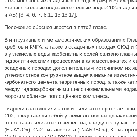
С02-гипсоносные осадочные породы» (АБ) и 3) хлорк
«талассо-генные воды-метеогенные воды-С02-осадоч
и АБ) [3, 4, 6, 7, 8,11,15,16,17].
Положение обосновывается в пятой главе.
В интрузивных и метаморфических образованиях Глав
хребтов и КЧГА, а также в осадочных породах СЮД и
в углекислые воды карбонатных солей связано главн
гидролитическими процессами в алюмосиликатах и с
осадочных породах дополнительным источником их я
углекислотное конгруэнтное выщелачивание известня
карбонатного цемента терригенных пород, а также ка
между гидрокарбонатными щелочноземельными водам
морским обликом поглощённого комплекса.
Гидролиз алюмосиликатов и силикатов протекает при
С02, представляя собой углекислотное выщелачивани
от состава силикатного вещества, в воду поступают и
(ЫаА^зОх), Са2+ из анортита (СаАЬЗЬОв), К+ из орто
М§2+ из оливина (М§2ЗЮ4). Генетически связанные 