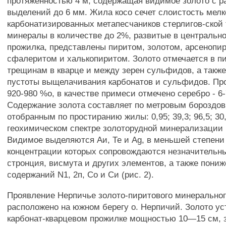
протяженностью 4 м, содержащая видимое золото с 
выделений до 6 мм. Жила косо сечет слоистость мел
карбонатизированных метапесчаников стерлигов-ской
минералы в количестве до 2%, развитые в центральн
прожилка, представлены пиритом, золотом, арсенопир
сфалеритом и халькопиритом. Золото отмечается в пи
трещинам в кварце и между зерен сульфидов, а также
пустоты выщелачивания карбонатов и сульфидов. Пр
920-980 %о, в качестве примеси отмечено серебро - 6-
Содержание золота составляет по метровым бороздо
отобранным по простиранию жилы: 0,95; 39,3; 96,5; 30,4
геохимическом спектре золоторудной минерализации
Видимое выделяются Аи, Те и Ag, в меньшей степени 
концентрации которых сопровождаются незначительн
стронция, висмута и других элементов, а также пони
содержаний N1, 2п, Со и Си (рис. 2).
Проявление Нерпичье золото-пиритового минеральног
расположено на южном берегу о. Нерпичий. Золото ус
карбонат-кварцевом прожилке мощностью 10—15 см,