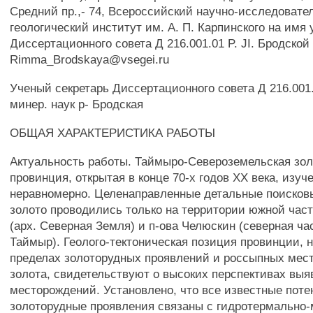
Средний пр.,- 74, Всероссийский научно-исследовате
геологический институт им. А. П. Карпинского на имя 
Диссертационного совета Д 216.001.01 P. JI. Бродской 
Rimma_Brodskaya@vsegei.ru
Ученый секретарь Диссертационного совета Д 216.001.
минер. наук р- Бродская
ОБЩАЯ ХАРАКТЕРИСТИКА РАБОТЫ
Актуальность работы. Таймыро-Североземельская зо
провинция, открытая в конце 70-х годов XX века, изуч
неравномерно. Целенаправленные детальные поисков
золото проводились только на территории южной час
(арх. Северная Земля) и п-ова Челюскин (северная ча
Таймыр). Геолого-тектоническая позиция провинции, 
пределах золоторудных проявлений и россыпных мес
золота, свидетельствуют о высоких перспективах вы
месторождений. Установлено, что все известные пот
золоторудные проявления связаны с гидротермально