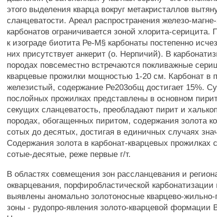
этого выделения кварца вокруг метакристаллов вытян
сланцеватости. Ареал распространения железо-магне
карбонатов ограничивается зоной хлорита-серицита.
к изограде биотита Ре-М§ карбонаты постепенно исчез
них присутствует анкерит (о. Нерпичий). В карбонати
породах повсеместно встречаются покливажные сериц
кварцевые прожилки мощностью 1-20 см. Карбонат в 
железистый, содержание Ре203общ достигает 15%. С
послойных прожилках представлены в основном пирит
секущих сланцеватость, преобладают пирит и халько
породах, обогащенных пиритом, содержания золота к
сотых до десятых, достигая в единичных случаях знач
Содержания золота в карбонат-кварцевых прожилках 
сотые-десятые, реже первые г/т.
В областях совмещения зон рассланцевания и регион
окварцевания, порфиробластической карбонатизации
выявлены аномально золотоносные кварцево-жильно
зоны - рудопро-явления золото-кварцевой формации 