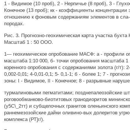
1 - Видимое (10 проб), 2 - Нерпичье (8 проб), 3 - Глухо
Конечное (13 проб); кк - коэффициенты концентрации
отношению к фоновым содержаниям элементов в сла
породах.
Рис. 3. Прогнозно-геохимическая карта участка бухта 
Масштаб 1 : 50 ООО.
1— геохимическое опробование МАСФ: а - профили о
масштаба 1:10 000, б- точки опробования масштаба 1 :
коренного опробования с содержаниями золота (г/т): 2-
0,002-0,01; 4-0,01-0,1; 5- 0,1-1; б - более 1; 7 - прогн
зоны: I - Видимое, II - Конечное; 8 - разрывные наруш
турмалиновыми пегматитами; позднепалеозойские шт
роговообманково-биотитовых гранодиоритов мининско
(у5С\_2тт) и субщелочных гранитов оленьинского комп
раннемезозойские дайки оливино-вых долеритов угрю
комплекса (РТ]г/).