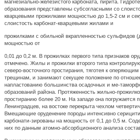
магнезиально-железистого карбоната, пирита. Гидро
образования представлены субсогласными со слоист
кварцевыми прожилками мощностью до 1,5-2 см и се
слоистость карбонат-кварцевыми жилами и
прожилками с обильной вкрапленностью сульфидов (
мощностью от
0,01 до 0,2 м. В прожилках первого типа признаков ор
отмечено. Жилы и прожилки второго типа контролиру
северо-восточного простирания, тяготея к оперяющим
трещинам, и занимают секущее положение по отноше
напластованию большинства осадочных и ме-таморф
образований района. Протяженность жильно-прожилко
простиранию более 20 м. На западе она погружается 
Ленинградцев, на востоке перекрыта чехлом четверти
Вмещающие оруденение породы интенсивно серицит
карбонати-зированы на мощность от 0,1 до 0,5 м. Сод
них по данным атомно-абсорбционного анализа составля