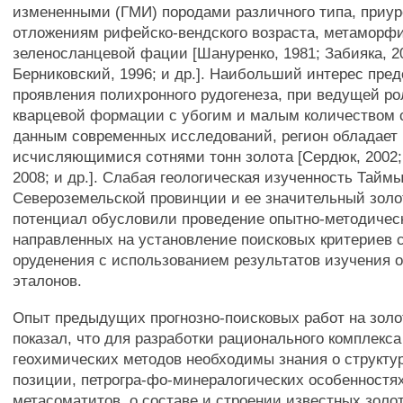
измененными (ГМИ) породами различного типа, приу
отложениям рифейско-вендского возраста, метаморф
зеленосланцевой фации [Шануренко, 1981; Забияка, 2
Берниковский, 1996; и др.]. Наибольший интерес пре
проявления полихронного рудогенеза, при ведущей ро
кварцевой формации с убогим и малым количеством 
данным современных исследований, регион обладает
исчисляющимися сотнями тонн золота [Сердюк, 2002;
2008; и др.]. Слабая геологическая изученность Тайм
Североземельской провинции и ее значительный зол
потенциал обусловили проведение опытно-методическ
направленных на установление поисковых критериев с
оруденения с использованием результатов изучения о
эталонов.
Опыт предыдущих прогнозно-поисковых работ на золо
показал, что для разработки рационального комплекс
геохимических методов необходимы знания о структу
позиции, петрогра-фо-минералогических особенностя
метасоматитов, о составе и строении известных золо