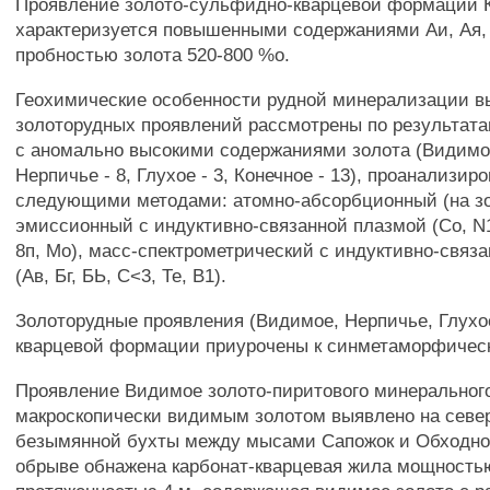
Проявление золото-сульфидно-кварцевой формации 
характеризуется повышенными содержаниями Аи, Ая, 
пробностью золота 520-800 %о.
Геохимические особенности рудной минерализации 
золоторудных проявлений рассмотрены по результата
с аномально высокими содержаниями золота (Видимое
Нерпичье - 8, Глухое - 3, Конечное - 13), проанализир
следующими методами: атомно-абсорбционный (на зо
эмиссионный с индуктивно-связанной плазмой (Со, N1,
8п, Мо), масс-спектрометрический с индуктивно-связ
(Ав, Бг, БЬ, С<3, Те, В1).
Золоторудные проявления (Видимое, Нерпичье, Глухое
кварцевой формации приурочены к синметаморфичес
Проявление Видимое золото-пиритового минерального
макроскопически видимым золотом выявлено на севе
безымянной бухты между мысами Сапожок и Обходно
обрыве обнажена карбонат-кварцевая жила мощностью