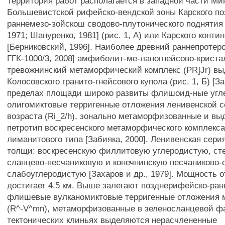
Территория работ располагается в западной части Ми
Большевистской рифейско-вендской зоны Карского по
раннемезо-зойскош сводово-плутонического поднятия
1971; Шануренко, 1981] (рис. 1, А) или Карского конти
[Берниковский, 1996]. Наиболее древний раннепротер
ГГК-1000/3, 2008] амфиболит-ме-ланогнейсово-крист
тревожнинский метаморфический комплекс (PR]Jr) вы
Колосовского гранито-гнейсового купола (рис. 1, Б) [За
пределах площади широко развиты флишоид-ные угл
олигомиктовые терригенные отложения ленивенской 
возраста (Ri_2/h), зонально метаморфизованные и вы
петротип воскресенского метаморфического комплекса
лиманитового типа [Забияка, 2000]. Ленивенская сери
толщи: воскресенскую филлитовую углеродистую, ст
сланцево-песчаниковую и конечнинскую песчаниково
слабоуглеродистую [Захаров и др., 1979]. Мощность 
достигает 4,5 км. Выше залегают позднерифейско-ра
флишевые вулканомиктовые терригенные отложения 
(R^-V^mn), метаморфизованные в зеленосланцевой фац
тектонических клиньях выделяются нерасчлененные