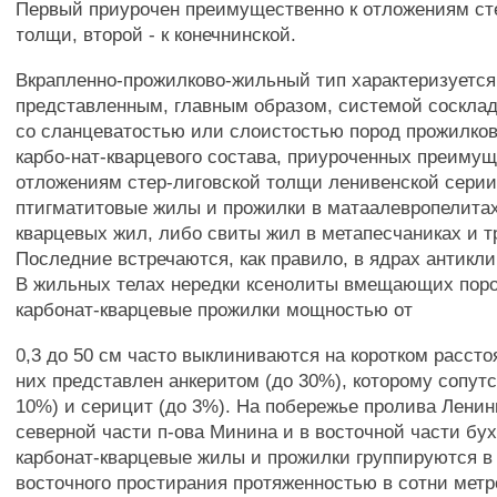
Первый приурочен преимущественно к отложениям ст
толщи, второй - к конечнинской.
Вкрапленно-прожилково-жильный тип характеризуется
представленным, главным образом, системой соскла
со сланцеватостью или слоистостью пород прожилков
карбо-нат-кварцевого состава, приуроченных преимущ
отложениям стер-лиговской толщи ленивенской серии
птигматитовые жилы и прожилки в матаалевропелита
кварцевых жил, либо свиты жил в метапесчаниках и 
Последние встречаются, как правило, в ядрах антикл
В жильных телах нередки ксенолиты вмещающих поро
карбонат-кварцевые прожилки мощностью от
0,3 до 50 см часто выклиниваются на коротком рассто
них представлен анкеритом (до 30%), которому сопутс
10%) и серицит (до 3%). На побережье пролива Ленин
северной части п-ова Минина и в восточной части бух
карбонат-кварцевые жилы и прожилки группируются в
восточного простирания протяженностью в сотни метр