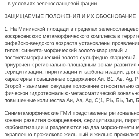
- в условиях зеленосланцевой фации.
ЗАЩИЩАЕМЫЕ ПОЛОЖЕНИЯ И ИХ ОБОСНОВАНИЕ
1. На Мининской площади в пределах зеленосланцев
воскресенского метаморфического комплекса в терри
рифейско-вендского возраста установлены проявлени
типов: синмета-морфический золото-кварцевый и
постметаморфический золото-сульфидно-кварцевый.
приурочен к регионально-площадным зонам развития 
серицитизации, пиритизации и карбонатизации, для 
характерны повышенные содержания Аи, В1, Ав, Ag, РЬ
Второй - занимает секущее положение относительно 
фическон гидротермалыю-метасоматической зонально
повышенные количества Аи, Ав, Ag, С(1, РЬ, БЬ, Ъп, Б
Синметаморфические ГМИ представлены региональн
зонами развития окварцевания, серицитизации, пири
карбонатизации и разделяются на два морфо-генетиче
вкрапленно-прожилково-жиль-ный и жильно-прожилко