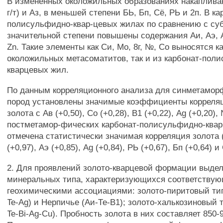
В измененных околожильных образованиях накапливаю
г/т) и Аз, в меньшей степени БЬ, Бп, Сё, РЬ и 2п. В ка
полисульфидно-квар-цевых жилах по сравнению с су
значительной степени повышены содержания Аи, Аэ, A
Zn. Такие элементы как Си, Мо, 8г, №, Со выносятся ка
околожильных метасоматитов, так и из карбонат-пол
кварцевых жил.
По данным корреляционного анализа для синметамо
пород установлены значимые коэффициенты корреляци
золота с Ав (+0,50), Со (+0,28), В1 (+0,22), Ag (+0,20),
постметамор-фических карбонат-полисульфидно-ква
отмечена статистически значимая корреляция золота (
(+0,97), Аэ (+0,85), Ag (+0,84), РЬ (+0,67), Бп (+0,64) и
2. Для проявлений золото-кварцевой формации выде
минеральных типа, характеризующихся соответству
геохимическими ассоциациями: золото-пиритовый тип
Te-Ag) и Нерпичье (Аи-Те-В1); золото-халькозиновый т
Te-Bi-Ag-Cu). Пробность золота в них составляет 850-