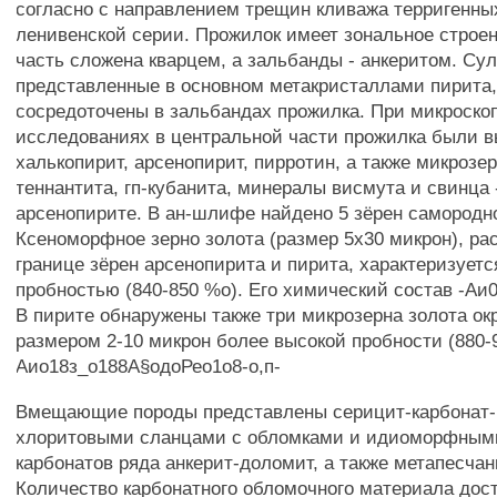
согласно с направлением трещин кливажа терригенны
ленивенской серии. Прожилок имеет зональное строе
часть сложена кварцем, а зальбанды - анкеритом. Су
представленные в основном метакристаллами пирита,
сосредоточены в зальбандах прожилка. При микроско
исследованиях в центральной части прожилка были в
халькопирит, арсенопирит, пирротин, а также микрозе
теннантита, гп-кубанита, минералы висмута и свинца 
арсенопирите. В ан-шлифе найдено 5 зёрен самородно
Ксеноморфное зерно золота (размер 5x30 микрон), ра
границе зёрен арсенопирита и пирита, характеризуетс
пробностью (840-850 %о). Его химический состав -Аи0
В пирите обнаружены также три микрозерна золота о
размером 2-10 микрон более высокой пробности (880-9
Аио18з_о188А§одоРео1о8-о,п-
Вмещающие породы представлены серицит-карбонат-
хлоритовыми сланцами с обломками и идиоморфным
карбонатов ряда анкерит-доломит, а также метапесча
Количество карбонатного обломочного материала дост