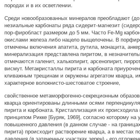
породах и в их осветлении.
Среди новообразованных минералов преобладают (до 
незиальные карбонаты ряда сидерит-магнезит (сидер
пор-фиробласт размером до 5 мм. Часто Fe-Mg карб
окислами железа либо нацело выщелочены. В порфир
отмечены включения апатита, рутила, монацита, анк
минерализация представлена пиритом, в незначитель
отмечаются галенит, халькопирит, арсенопирит, пирр
висмут. Метакристаллы пирита и карбоната приурочен
кливажным трещинам и окружены агрегатом кварца,
характерное волокнисто-шестоватое строение,
свойственное метаморфогенно-секреционным образов
кварца ориентированы длинными осями перпендикуля
пирита и карбоната. Кристаллизация их происходила 
принципом Рикке [Буряк, 1969], согласно которому на 
повышенного давления (в данном случае - на граница
пирита) происходит растворение кварца, а в местах п
давления (в затененных участках зерен) - его отложен