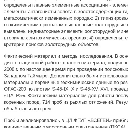
определены главные элементные ассоциации - элеме
элементы-антагонисты золота в золотосодержащих г
метасоматически измененных породах; 2) типизирова
геохимическим признакам выявленные золоторудные п
выявлены индикаторные элементы золоторудной мин
вторичных литохимических ореолах; 4) определены г
критерии поисков золоторудных объектов.
Фактический материал и методы исследования. В осн
диссертационной работы положен материал, получен
2008 г. по настоящее время при проведении поисковых
Западном Таймыре. Дополнительно были использован
материалы и первичные геохимические данные по ре
ОГХС-200 по листам S-45-IX, X и S-45-XV, XVI, прове
«ЦАГРЭ». Фактическим материалом для работы послу
коренных пород, 714 проб из рыхлых отложений. Резу
обработаны автором.
Пробы анализировались в ЦЛ ФГУП «ВСЕГЕИ» прибл
количественным эмиссионным спектральным (ПКСА),