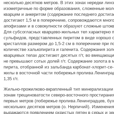
несколько десятков метров. В этих зонах нередки ли
изометричные по форме образования, сложенные мо
кварцем и анкеритом (содержание последнего достига
достигают 1,5 м в поперечнике, сопровождаются мно
апофизами и в совокупности образуют сложные штокв
Для субсогласных кварцево-жильных тел характерно 
сульфидов, представленных пиритом в виде хорошо 
кристаллов размером до 1,5-2 см в поперечнике при 
количестве халькопирита и галенита. Содержания золо
кварцевых телах достигают десятых г/т, во вмещающ
не превышают сотых долей г/т. Содержание золота в
пирита, отобранной из зальбанда карбонат-хлорит-се
жилы в восточной части побережья пролива Ленингра
1,35 г/т.
Жильно-прожилково-вкрапленный тип минерализации 
зонам трещиноватости северо-восточного простирани
первых метров (побережье пролива Ленинградцев, бух
нескольких десятков метров (о. Нерпичий). Изменени
выражаются появлением охристых пятен в серых и зе