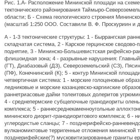
Рис. 1.А- Расположение Мининской площади на схеме
тектонического районирования Таймыро-Североземел
области; Б - Схема геологического строения Мининск
(масштаб 1:250 ООО. Составили В. Ф. Проскуриин и др.
А - 1-3 тектонические структуры: 1 - Быррангская ра
складчатая система, 2 - Карское герцинское сводово-
поднятие, 3 - Мининско-Большевистская рифейско-ра
флишоидная зона; 4 - разрывные нарушения: Главны
(ГТ), Диабазовый (ДЗ), Североземельский (СЗ), Пяс
(ПФ), Конечнинский (К); 5 - контур Мининской площади
четвертичная система: 1 - морские голоценовые образ
ледниковые и морские казанцевско-каргииские образов
раннетриасовые дайки толеитовых долеритов угрюмин
4 - среднепермские субщелочные гранодиориты олень
комплекса; 5 - раннесреднекаменноугольные аллохто
мининского диорит-гранодиоритового комплекса; 6 - 
углеродистые сланцы; 7 - позднерифейско-ранневен
вулканомиктовые терригенные отложения мининской т
позднерифейские(?) мусковитизированные граниты ер