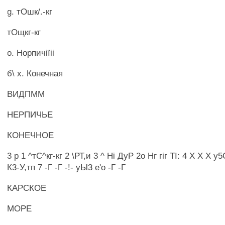
g. тОшк/.-кг
тОщкг-кг
о. Норпичіїіі
б\ х. Конечная
ВИДПММ
НЕРПИЧЬЕ
КОНЕЧНОЕ
3 р 1 ^тС^кг-кг 2 \РТ,и 3 ^ Ні ДуР 2о Нг гіг ТІ: 4 X X X у
К3-У,тп 7 -Г -Г -!- уЫ3 е'о -Г -Г
КАРСКОЕ
МОРЕ