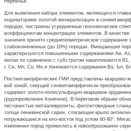
Нерпичье.
Для выявления набора элементов, являющихся глав
индикаторами золотой минерализации в синметамор
породах, построены усредненные геохимические спек
коэффициентам концентрации элементов. В качестве
значения принято среднегеометрическое содержание 
слабоизмененных (до 10%) породах. Вмещающие пор
характеризуются повышенными содержаниями Аи, Аз,
жилах по сравнению с субстратом накапливаются В1, А
г, Си, Мп, Со, Мо и понижаются содержания Ва, Ъл, Бп,
Постметаморфические ГМИ представлены кварцево-ж
вой зоной, секущей синметаморфически преобразова
содержит золото-полисульфидно-кварцевое оруденен
(рудопроявление Конечное). В береговом обрыве обн
песчанистые метаалевролиты, филлитовидные сланц
толщи ленивенской серии, слагающие крыло антиклин
погружающееся на юго-восток под углом 60-80°. Мета
изменения пород проявились в новообразовании сери