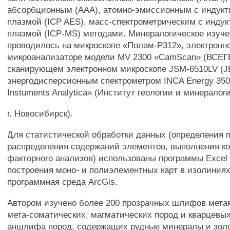
абсорбционным (ААА), атомно-эмиссионным с индукт
плазмой (ICP AES), масс-спектрометрическим с индук
плазмой (ICP-MS) методами. Минералогическое изуче
проводилось на микроскопе «Полам-Р312», электронн
микроанализаторе модели MV 2300 «CamScan» (ВСЕГЕ
сканирующем электронном микроскопе JSM-6510LV (JE
энергодисперсионным спектрометром INCA Energy 350
Instuments Analytica» (Институт геологии и минерало
г. Новосибирск).
Для статистической обработки данных (определения 
распределения содержаний элементов, выполнения ко
факторного анализов) использованы программы Excel и
построения моно- и полиэлементных карт в изолиния
программная среда ArcGis.
Автором изучено более 200 прозрачных шлифов мета
мета-соматических, магматических пород и кварцевых
аншлифа пород, содержащих рудные минералы и золо