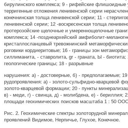
бирулинского комплекса; 9 - рифейские флишоидные
терригенные отложения ленивенской серии нерасчлене
конечнинская толща ленивенской серии; 11 - стерлиго
ленивенской серии; 12 -воскресенская толща ленивенс
протерозойские щелочные и умереннощелочные гранит
комплекса; 14 -позднеархейский амфиболит-меланогн
кристаллосланцевый тревожнинский метаморфический
роговики кордиеритовые; 16 - границы зон метаморфиз
силлиманита, - ставролита, gr - граната, Ы - биотита; 
геологические границы; 18 - разрывные
нарушения: а) - достоверные, б) - предполагаемые; 19
рудопроявления: а) - золото-сульфидно-кварцевой фо
золото-кварцевой формации; 20 - пункты минерализаци
в) - меди, г) - свинца, д) - молибдена, е) - бериллия; 2
площади геохимических поисков масштаба 1 : 50 ООО
Рис. 2. Геохимические спектры золоторудной минера
проявлений Видимое, Нерпичье, Глухое, Конечное.