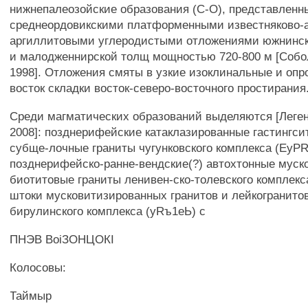
нижнепалеозойские образования (С-О), представленн
среднеордовикскими платформенными известняково-
аргиллитовыми углеродистыми отложениями южнинск
и малодженнирской толщ мощностью 720-800 м [Собол
1998]. Отложения смяты в узкие изоклинальные и опр
восток складки восток-северо-восточного простирания
Среди магматических образований выделяются [Леген
2008]: позднерифейские катаклазированные гастингси
субще-лочные граниты чугунковского комплекса (EyPR
позднерифейско-ранне-вендские(?) автохтонные мус
биотитовые граниты ленивен-ско-толевского комплек
штоки мусковитизированных гранитов и лейкогранито
бирулинского комплекса (yRъ1еЬ) с
ПНЭВ ВоіЗОНЦОКІ
Колосовы:
Таймыр