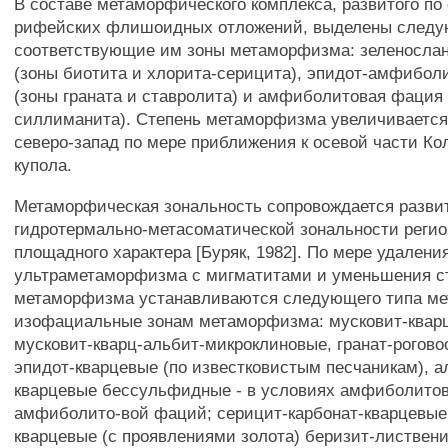
В составе метаморфического комплекса, развитого по
рифейских флишоидных отложений, выделены след
соответствующие им зоны метаморфизма: зеленосла
(зоны биотита и хлорита-серицита), эпидот-амфибол
(зоны граната и ставролита) и амфиболитовая фация 
силлиманита). Степень метаморфизма увеличивается 
северо-запад по мере приближения к осевой части Ко
купола.
Метаморфическая зональность сопровождается разви
гидротермально-метасоматической зональности регио
площадного характера [Буряк, 1982]. По мере удалени
ультраметаморфизма с мигматитами и уменьшения с
метаморфизма устанавливаются следующего типа ме
изофациальные зонам метаморфизма: мусковит-квар
мусковит-кварц-альбит-микроклиновые, гранат-рогово
эпидот-кварцевые (по известковистым песчаникам), а
кварцевые бессульфидные - в условиях амфиболитов
амфиболито-вой фаций; серицит-карбонат-кварцевые
кварцевые (с проявлениями золота) беризит-листве