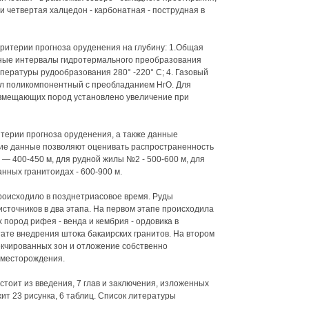
и четвертая халцедон - карбонатная - пострудная в
ритерии прогноза оруденения на глубину: 1.Общая
ные интервалы гидротермального преобразования
мпературы рудообразования 280° -220° С; 4. Газовый
л поликомпонентный с преобладанием НгО. Для
вмещающих пород установлено увеличение при
терии прогноза оруденения, а также данные
кие данные позволяют оценивать распространенность
— 400-450 м, для рудной жилы №2 - 500-600 м, для
нных гранитоидах - 600-900 м.
оисходило в позднетриасовое время. Руды
сточников в два этапа. На первом этапе происходила
пород рифея - венда и кембрия - ордовика в
ате внедрения штока бакаирских гранитов. На втором
кчированных зон и отложение собственно
 месторождения.
тоит из введения, 7 глав и заключения, изложенных
т 23 рисунка, 6 таблиц. Список литературы