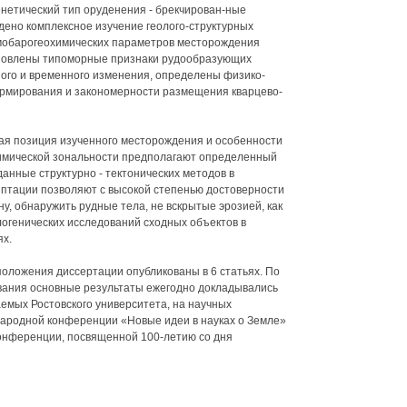
нетический тип оруденения - брекчирован-ные
ено комплексное изучение геолого-структурных
рмобарогеохимических параметров месторождения
ановлены типоморные признаки рудообразующих
ого и временного изменения, определены физико-
ормирования и закономерности размещения кварцево-
ная позиция изученного месторождения и особенности
имической зональности предполагают определенный
анные структурно - тектонических методов в
птации позволяют с высокой степенью достоверности
у, обнаружить рудные тела, не вскрытые эрозией, как
логенических исследований сходных объектов в
ях.
оложения диссертации опубликованы в 6 статьях. По
вания основные результаты ежегодно докладывались
мых Ростовского университета, на научных
народной конференции «Новые идеи в науках о Земле»
конференции, посвященной 100-летию со дня