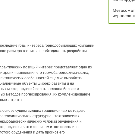
Метасомати
чернослан
в последние годы интереса горнодобывающих компаний
ого размера возникла необходимость разработки
практических позиций интерес представляет одно из
и зрения выявления его термоба-рогеохимических,
тектонических особенностей с целью выработки
 Аналогичные объекты широко развиты и на
нных месторождений золота связана большим
ых методов прогнозирования, их комплексирование
ные затраты.
а основе существующих традиционных методов с
огеохимических и структурно - тектонических
 термобарогеохимических условий оруденения и
сторождения, что в конечном итоге позволило
отого оруденения и дать прогноз его