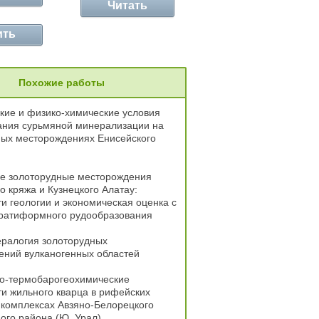
Читать
ить
Похожие работы
кие и физико-химические условия
ния сурьмяной минерализации на
ных месторождениях Енисейского
е золоторудные месторождения
о кряжа и Кузнецкого Алатау:
и геологии и экономическая оценка с
тратиформного рудообразования
ралогия золоторудных
ений вулканогенных областей
о-термобарогеохимические
и жильного кварца в рифейских
комплексах Авзяно-Белорецкого
ого района (Ю. Урал)