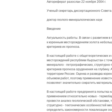
Автореферат разослан 22 ноября 2004 г.
Ученый секретарь диссертационного Совета
доктор геолого-минералогических наук
Введение
Актуальность работы. В связи с развитием 
к коренным месторождениям золота небольш
критериев их прогноза.
В настоящей работе с общетеоретических и 
месторождений республики Кырзыстан с точк
минералого - петрографических, структурно-
критериев прогноза оруденения на глубину.
территории России. Оценка и разведка коре
объемом работ, поэтому применение известн
позволяет значительно сократить материаль
В настоящей работе предпринята попытка н
применением относительно новых - термобар
провести анализ геологической обстановки,
структурно - тектонических особенностей ме
определить закономерности локализации зол