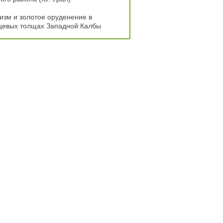
зм и золотое оруденение в
цевых толщах Западной Калбы