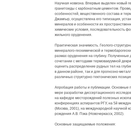
Научная новизна. Впервые выделен новый ге
гранитоиды с карбонатным цементом. Провед
особенностей, вещественного состава и те
Джамгыр, осуществлена его типизация, уст
минералов и особенности их пространственн
химические условия, последовательность ф
жильного оруденения.
Практическая значимость. Геолого-структур
минералого-геохимической и термобарогеох
размах оруденения на глубину. Полученные д
сочетании с методами термовакуумной декри
оценить распределение рудных тел на глубин
в данном районе, так и для прогнозно-метал
различных структурно-тектонических позици
Апробация работы и публикации. Основные п
мере разработки диссертационного исследо
на кафедре месторождений полезных ископае
конференциях аспирантов РГУ, на 5й между
(Москва, 2001), на международной научной 
рождения А.В. Пэка (Новочеркасск, 2002).
Основные защищаемые положения: