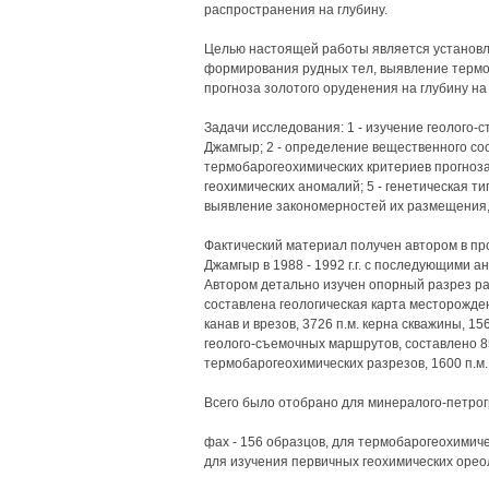
распространения на глубину.
Целью настоящей работы является установл
формирования рудных тел, выявление термо
прогноза золотого оруденения на глубину н
Задачи исследования: 1 - изучение геолого
Джамгыр; 2 - определение вещественного сост
термобарогеохимических критериев прогноза 
геохимических аномалий; 5 - генетическая т
выявление закономерностей их размещения,
Фактический материал получен автором в п
Джамгыр в 1988 - 1992 г.г. с последующими а
Автором детально изучен опорный разрез ра
составлена геологическая карта месторожде
канав и врезов, 3726 п.м. керна скважины, 1
геолого-съемочных маршрутов, составлено 8
термобарогеохимических разрезов, 1600 п.м.
Всего было отобрано для минералого-петрог
фах - 156 образцов, для термобарогеохимичес
для изучения первичных геохимических орео