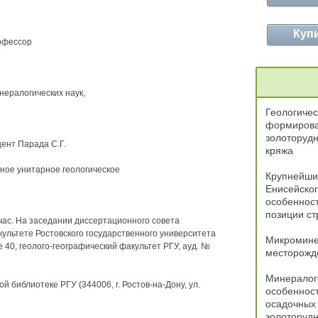
Куп
рофессор
ералогических наук,
Геологичес
формирова
золоторуд
цент Парада С.Г.
кряжа
ное унитарное геологическое
Крупнейши
Енисейског
особенност
позиции с
 час. На заседании диссертационного совета
культете Ростовского государственного университета
Микромине
ге 40, геолого-географический факультет РГУ, ауд. №
месторожд
Минералог
 библиотеке РГУ (344006, г. Ростов-на-Дону, ул.
особенност
осадочных 
золоторудн