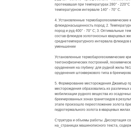
протекавшая при температурах 280° - 220°С 
температурном интервале 140° - 70° С.
4. Установленные термобарогеохимические к
флюидонасыщенность пород; 2. Температур
пород и руд 400° - 70° С; 3. Оптимальные те
состав флюидов золотоносных кварцевых жи
среднетемпературного интервала флюидов 
уменьшении
Установленные термобарогеохимические кри
тектонофизических построений, геохимичес
оруденения на глубину: для рудной жилы №1 
оруденения штокверкового типа в брекчирова
5. Формирование месторождения Джамгыр пр
месторождения образовались из различных и
мобилизации рудного вещества из осадочных 
брекчированных зонах гранитоидов в результ
этапе произошло переотложение золота бре
гидротермального золота в кварцевых жилах
Структура и объемы работы. Диссертация сос
на_страницах машинописного текста, содержи