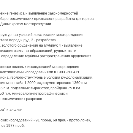
ение генезиса и выявление закономерностей
барогеохимических признаков и разработка критериев
а Джамгырском месторождении.
-структурных условий локализации месторождения
ава пород и руд; 3 - разработка
золотого оруденения на глубину; 4 - выявление
ипизация жильных образований, рудных тел и
 определение глубины распространения оруденения.
роцессе полевых исследований месторождения
налитическими исследованиями в 1993 -2004 г.г.
йона, геолого-структурные условия ру-долокализации,
ния масштаба 1:2000, задокументировано 1360 п.м.
565 п.м. подземных выработок, пройдено 75 п.км
50 п.м. минералого-петрографических и
 геохимических разрезов.
ра^ и аншли-
ких исследований - 91 проба, 68 проб - прото-лочек,
лов 1977 проб.