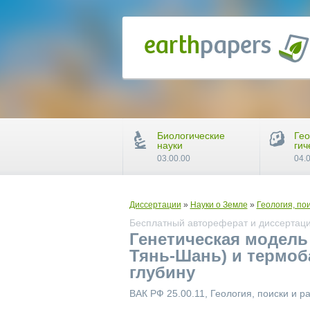
Биологические
Гео
науки
гич
03.00.00
04.
Диссертации
»
Науки о Земле
»
Геология, по
Бесплатный автореферат и диссертаци
Генетическая модель
Тянь-Шань) и термоб
глубину
ВАК РФ 25.00.11, Геология, поиски и 