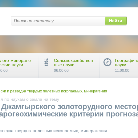
Найти
лого-минерало-
Сельскохозяйствен-
Географич
еские науки
ные науки
науки
00.00
06.00.00
11.00.00
иски и разведка твердых полезных ископаемых, минерагения
я по наукам о земле на тему
 Джамгырского золоторудного мест
арогеохимические критерии прогноз
разведка твердых полезных ископаемых, минерагения