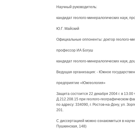
Научный руководитель:
кандидат геолого-минералогических наук, п
Ю.Г. Майский
Официальные оппоненты: доктор геолого-мин
профессор ИА Богуш
кандидат геолого-минералогических наук, до
Ведущая организация: - Южное государствен
предприятие «Южгеология»
Защита состоится 22 декабря 2004 г. в 13.00
Д.212.208.15 при геолого-географическом фа
по адресу: 334090, г. Ростов-на-Дону, ул. Зор
201.
С диссертацией можно ознакомиться в научной
Пушкинская, 148)