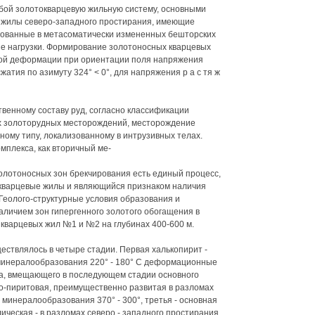
бой золотокварцевую жильную систему, основными
е жилы северо-западного простирания, имеющие
зованные в метасоматически измененных бешторских
 нагрузки. Формирование золотоносных кварцевых
пкой деформации при ориентации поля напряжения
атия по азимуту 324° < 0°, для напряжения р а с тя ж
твенному составу руд, согласно классификации
ых золоторудных месторождений, месторождение
ному типу, локализованному в интрузивных телах.
мплекса, как вторичный ме-
олотоносных зон брекчирования есть единый процесс,
кварцевые жилы и являющийся признаком наличия
 Геолого-структурные условия образования и
аличием зон гипергенного золотого обогащения в
 кварцевых жил №1 и №2 на глубинах 400-600 м.
ествлялось в четыре стадии. Первая халькопирит -
минералообразования 220° - 180° С деформационные
а, вмещающего в последующем стадии основного
о-пиритовая, преимущественно развитая в разломах
минералообразования 370° - 300°, третья - основная
ическая - в разломах северо - западного простирания,