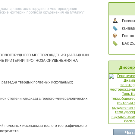
 Джамгырского золоторудного месторождения
ские критерии прогноза оруденения на глубину"
Ревинс
кандид
Ростов-
ВАК 25.
 ЗОЛОТОРУДНОГО МЕСТОРОЖДЕНИЯ (ЗАПАДНЫЙ
ИЕ КРИТЕРИИ ПРОГНОЗА ОРУДЕНЕНИЯ НА
Диссер
 и разведка твердых полезных ископаемых;
ной степени кандидата геолого-минералогических
й полезных ископаемых геолого-географического
иверситета
Чит