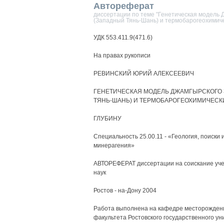
Автореферат
диссертации по теме "Генетическая модель
(Западный Тянь-Шань) и термобарогеохимиче
УДК 553.411.9(471.6)
На правах рукописи
РЕВИНСКИЙ ЮРИЙ АЛЕКСЕЕВИЧ
ГЕНЕТИЧЕСКАЯ МОДЕЛЬ ДЖАМГЫРСКОГО
ТЯНЬ-ШАНЬ) И ТЕРМОБАРОГЕОХИМИЧЕСК
ГЛУБИНУ
Специальность 25.00.11 - «Геология, поиски
минерагения»
АВТОРЕФЕРАТ диссертации на соискание уче
наук
Ростов - на-Дону 2004
Работа выполнена на кафедре месторождени
факультета Ростовского государственного ун