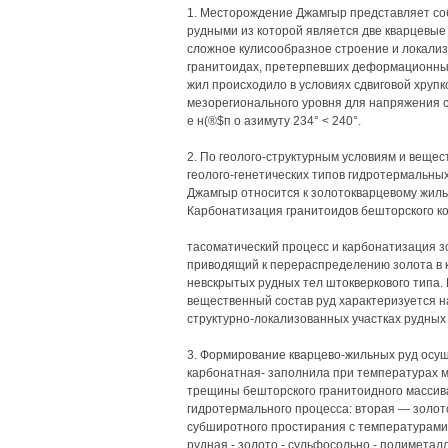
1. Месторождение Джамгыр представляет со
рудными из которой является две кварцевы
сложное кулисообразное строение и локали
гранитоидах, претерпевших деформационные
жил происходило в условиях сдвиговой хру
мезорегионального уровня для напряжения сж
е н(®$п о азимуту 234° < 240°.
2. По геолого-структурным условиям и вещес
геолого-генетических типов гидротермальн
Джамгыр относится к золотокварцевому жиль
Карбонатизация гранитоидов бешторского ко
тасоматический процесс и карбонатизация з
приводящий к перераспределению золота в 
невскрытых рудных тел штокверкового типа.
вещественный состав руд характеризуется н
структурно-локализованных участках рудных
3. Формирование кварцево-жильных руд осущ
карбонатная- заполнила при температурах 
трещины бешторского гранитоидного массив
гидротермального процесса: вторая — золот
субширотного простирания с температурами 
рудная - золото - сульфосольно - полиметалл