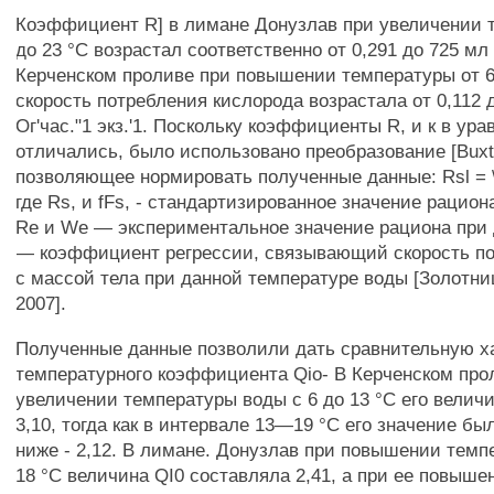
Коэффициент R] в лимане Донузлав при увеличении т
до 23 °С возрастал соответственно от 0,291 до 725 мл 0
Керченском проливе при повышении температуры от 6
скорость потребления кислорода возрастала от 0,112 
Ог'час."1 экз.'1. Поскольку коэффициенты R, и к в ур
отличались, было использовано преобразование [Buxton
позволяющее нормировать полученные данные: Rsl = \f
где Rs, и fFs, - стандартизированное значение рацион
Re и We — экспериментальное значение рациона при 
— коэффициент регрессии, связывающий скорость п
с массой тела при данной температуре воды [Золотни
2007].
Полученные данные позволили дать сравнительную х
температурного коэффициента Qio- В Керченском про
увеличении температуры воды с 6 до 13 °С его велич
3,10, тогда как в интервале 13—19 °С его значение бы
ниже - 2,12. В лимане. Донузлав при повышении темп
18 °С величина QI0 составляла 2,41, а при ее повышен