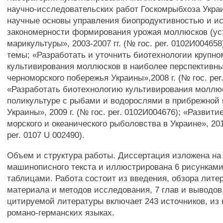
научно-исследовательских работ Госкомрыбхоза Укра
научные основы управления биопродуктивностью и и
закономерности формирования урожая моллюсков (ус
марикультуры», 2003-2007 гг. (№ гос. per. 0102И004658
темы; «Разработать и уточнить биотехнологии крупн
культивирования моллюсков в наиболее перспективн
черноморского побережья Украины»,2008 г. (№ гос. per
«Разработать биотехнологию культивирования моллю
поликультуре с рыбами и водорослями в прибрежной 
Украины», 2009 г. (№ гос. per. 0102И004676); «Развити
морского и океанического рыболовства в Украине», 2010
per. 0107 U 002490).
Объем и структура работы. Диссертация изложена на
машинописного текста и иллюстрирована 6 рисунками
таблицами. Работа состоит из введения, обзора лите
материала и методов исследования, 7 глав и выводов
цитируемой литературы включает 243 источников, из 
романо-германских языках.