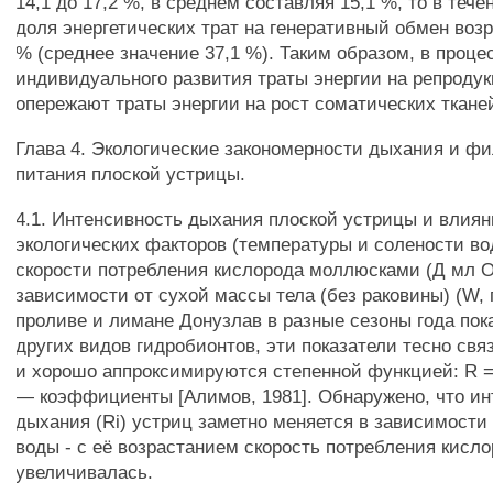
14,1 до 17,2 %, в среднем составляя 15,1 %, то в тече
доля энергетических трат на генеративный обмен возр
% (среднее значение 37,1 %). Таким образом, в проце
индивидуального развития траты энергии на репроду
опережают траты энергии на рост соматических ткане
Глава 4. Экологические закономерности дыхания и ф
питания плоской устрицы.
4.1. Интенсивность дыхания плоской устрицы и влиян
экологических факторов (температуры и солености во
скорости потребления кислорода моллюсками (Д мл Ог'
зависимости от сухой массы тела (без раковины) (W, 
проливе и лимане Донузлав в разные сезоны года показ
других видов гидробионтов, эти показатели тесно св
и хорошо аппроксимируются степенной функцией: R = R
— коэффициенты [Алимов, 1981]. Обнаружено, что ин
дыхания (Ri) устриц заметно меняется в зависимости
воды - с её возрастанием скорость потребления кисл
увеличивалась.