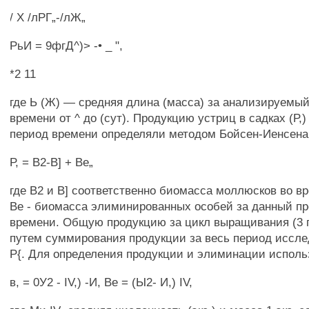
/ X /лРГ„-/лЖ„
РьИ = 9фгД^)> -• _ ",
*2 11
где Ь (Ж) — средняя длина (масса) за анализируемы
времени от ^ до (сут). Продукцию устриц в садках (Р,
период времени определяли методом Бойсен-Иенсена
Р, = В2-В] + Ве„
где В2 и В] соответственно биомасса моллюсков во вре
Ве - биомасса элиминированных особей за данный п
времени. Общую продукцию за цикл выращивания (3 
путем суммирования продукции за весь период иссле
Р{. Для определения продукции и элиминации испол
в, = 0У2 - IV,) -И, Ве = (Ы2- И,) IV,