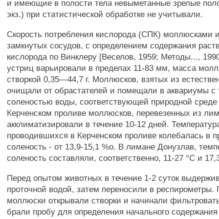
и имеющие в полости тела невыметанные зрелые поло
экз.) при статистической обработке не учитывали.
Скорость потребления кислорода (СПК) моллюсками 
замкнутых сосудов, с определением содержания раств
кислорода по Винклеру [Веселов, 1959; Методы..., 199
устриц варьировали в пределах 11-83 мм, масса мол
створкой 0,35—44,7 г. Моллюсков, взятых из естеств
очищали от обрастателей и помещали в аквариумы с 
соленостью воды, соответствующей природной среде 
Керченском проливе моллюсков, перевезенных из лим
акклиматизировали в течение 10-12 дней. Температур
проводившихся в Керченском проливе колебалась в пр
соленость - от 13,9-15,1 %о. В лимане Донузлав, темп
соленость составляли, соответственно, 11-27 °С и 17,
Перед опытом животных в течение 1-2 суток выдержив
проточной водой, затем переносили в респирометры. П
моллюски открывали створки и начинали фильтровать
брали пробу для определения начального содержания