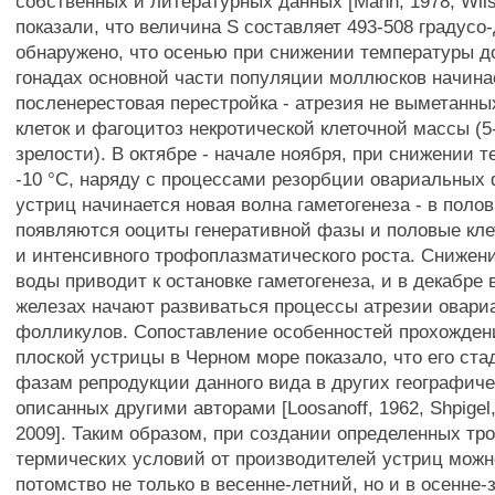
собственных и литературных данных [Mann, 1978; Wils
показали, что величина S составляет 493-508 градусо
обнаружено, что осенью при снижении температуры до
гонадах основной части популяции моллюсков начина
посленерестовая перестройка - атрезия не выметанн
клеток и фагоцитоз некротической клеточной массы (5
зрелости). В октябре - начале ноября, при снижении 
-10 °С, наряду с процессами резорбции овариальных 
устриц начинается новая волна гаметогенеза - в поло
появляются ооциты генеративной фазы и половые кле
и интенсивного трофоплазматического роста. Снижен
воды приводит к остановке гаметогенеза, и в декабре
железах начают развиваться процессы атрезии овар
фолликулов. Сопоставление особенностей прохожден
плоской устрицы в Черном море показало, что его ста
фазам репродукции данного вида в других географиче
описанных другими авторами [Loosanoff, 1962, Shpigel, 1
2009]. Таким образом, при создании определенных тр
термических условий от производителей устриц можн
потомство не только в весенне-летний, но и в осенне