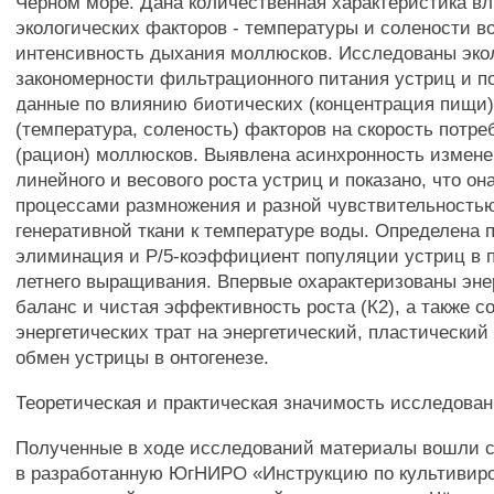
Черном море. Дана количественная характеристика в
экологических факторов - температуры и солености в
интенсивность дыхания моллюсков. Исследованы эко
закономерности фильтрационного питания устриц и п
данные по влиянию биотических (концентрация пищи)
(температура, соленость) факторов на скорость потр
(рацион) моллюсков. Выявлена асинхронность измене
линейного и весового роста устриц и показано, что о
процессами размножения и разной чувствительность
генеративной ткани к температуре воды. Определена 
элиминация и Р/5-коэффициент популяции устриц в п
летнего выращивания. Впервые охарактеризованы эне
баланс и чистая эффективность роста (К2), а также 
энергетических трат на энергетический, пластический
обмен устрицы в онтогенезе.
Теоретическая и практическая значимость исследован
Полученные в ходе исследований материалы вошли 
в разработанную ЮгНИРО «Инструкцию по культивир