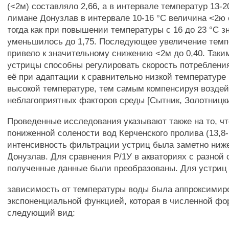
(<2м) составляло 2,66, а в интервале температур 13-20
лимане Донузлав в интервале 10-16 °С величина <2ю 
тогда как при повышении температуры с 16 до 23 °С 
уменьшилось до 1,75. Последующее увеличение темп
привело к значительному снижению <2м до 0,40. Таки
устрицы способны регулировать скорость потреблен
её при адаптации к сравнительно низкой температуре
высокой температуре, тем самым компенсируя возде
неблагоприятных факторов среды [Сытник, Золотницки
Проведенные исследования указывают также на то, чт
пониженной солености вод Керченского пролива (13,8-
интенсивность фильтрации устриц была заметно ниже
Донузлав. Для сравнения Р/1У в акваториях с разной
полученные данные были преобразованы. Для устриц
зависимость от температуры воды была аппроксимир
экспоненциальной функцией, которая в численной ф
следующий вид: