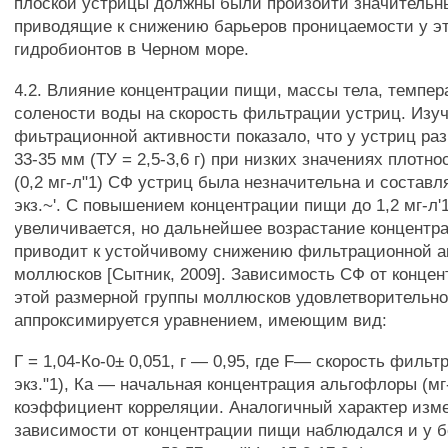
плоской устрицы должны были произойти значительн
приводящие к снижению барьеров проницаемости у эт
гидробионтов в Черном море.
4.2. Влияние концентрации пищи, массы тела, темпер
солености воды на скорость фильтрации устриц. Изу
фиьтрационной активности показало, что у устриц ра
33-35 мм (ТУ = 2,5-3,6 г) при низких значениях плотн
(0,2 мг-л"1) СФ устриц была незначительна и составля
экз.~'. С повышением концентрации пищи до 1,2 мг-л'
увеличивается, но дальнейшее возрастание концентр
приводит к устойчивому снижению фильтрационной а
моллюсков [Сытник, 2009]. Зависимость СФ от конце
этой размерной группы моллюсков удовлетворительн
аппроксимируется уравнением, имеющим вид:
Г = 1,04-Ко-0± 0,051, г — 0,95, где F— скорость фильтр
экз."1), Ка — начальная концентрация альгофлоры (мг-л
коэффициент корреляции. Аналогичный характер изм
зависимости от концентрации пищи наблюдался и у б