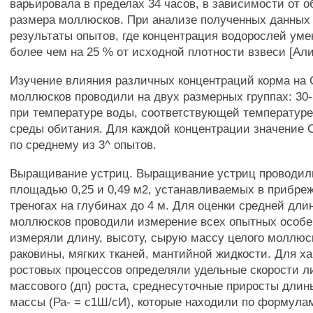
варьировала в пределах 34 часов, в зависимости от 
размера моллюсков. При анализе полученных данных
результаты опытов, где концентрация водорослей ум
более чем на 25 % от исходной плотности взвеси [Али
Изучение влияния различных концентраций корма на 
моллюсков проводили на двух размерных группах: 30-3
при температуре воды, соответствующей температуре
среды обитания. Для каждой концентрации значение 
по среднему из 3^ опытов.
Выращивание устриц. Выращивание устриц проводили
площадью 0,25 и 0,49 м2, устанавливаемых в прибреж
треногах на глубинах до 4 м. Для оценки средней дл
моллюсков проводили измерение всех опытных особей
измеряли длину, высоту, сырую массу целого моллюс
раковины, мягких тканей, мантийной жидкости. Для х
ростовых процессов определяли удельные скорости лин
массового (дп) роста, среднесуточные приросты длины
массы (Ра- = с1Ш/сИ), которые находили по формула