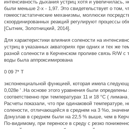
интенсивность дыхания устриц хотя и увеличилась, 
были меньше 2-х - 1,97. Это свидетельствует о том, ч
гомеостастатические механизмы, моллюски посредст
скоординированных реакций регулируют процессы об
[Сытник, Золотницкий, 2014].
Для характеристики влияния солености на интенсивн
устриц в указанных акваториях при одних и тех же те
разной солености в Керченском проливе связь R/W с
воды была аппроксимирована
0 09 7* Т
экспоненциальной функцией, которая имела следующ
0,028е ' .На основе этого уравнения были определены
соответственно при температурах 11 и 18 °С ( лимана
Расчеты показали, что при одинаковой температуре, н
солености, отличающейся в среднем на 3 %о, значен
Донузлав в среднем были на 22,5 % выше, чем в Керч
По-видимому, при переносе в среду с резко пониженн