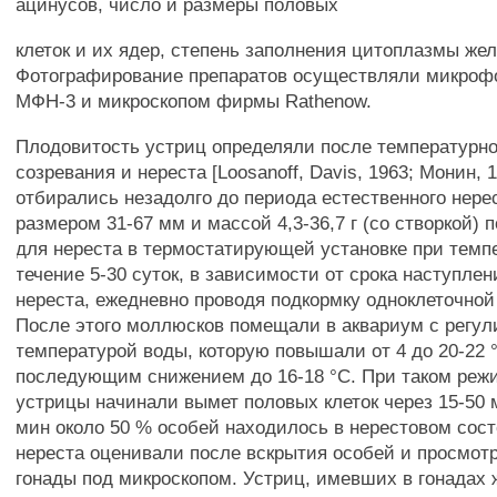
ацинусов, число и размеры половых
клеток и их ядер, степень заполнения цитоплазмы жел
Фотографирование препаратов осуществляли микроф
МФН-3 и микроскопом фирмы Rathenow.
Плодовитость устриц определяли после температурн
созревания и нереста [Loosanoff, Davis, 1963; Монин, 
отбирались незадолго до периода естественного нере
размером 31-67 мм и массой 4,3-36,7 г (со створкой) 
для нереста в термостатирующей установке при темпе
течение 5-30 суток, в зависимости от срока наступле
нереста, ежедневно проводя подкормку одноклеточно
После этого моллюсков помещали в аквариум с регу
температурой воды, которую повышали от 4 до 20-22 °
последующим снижением до 16-18 °С. При таком ре
устрицы начинали вымет половых клеток через 15-50 
мин около 50 % особей находилось в нерестовом сос
нереста оценивали после вскрытия особей и просмот
гонады под микроскопом. Устриц, имевших в гонадах