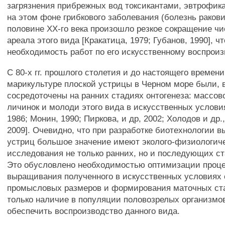
загрязнения прибрежных вод токсикантами, эвтрофик
на этом фоне грибкового заболевания (болезнь ракови
половине ХХ-го века произошло резкое сокращение ч
ареала этого вида [Кракатица, 1979; Губанов, 1990], 
необходимость работ по его искусственному воспроиз
С 80-х гг. прошлого столетия и до настоящего времен
марикультуре плоской устрицы в Черном море были, 
сосредоточены на ранних стадиях онтогенеза: массов
личинок и молоди этого вида в искусственных услови
1986; Монин, 1990; Пиркова, и др, 2002; Холодов и др., 
2009]. Очевидно, что при разработке биотехнологии 
устриц большое значение имеют эколого-физиологич
исследования не только ранних, но и последующих ст
Это обусловлено необходимостью оптимизации проц
выращивания полученного в искусственных условиях 
промысловых размеров и формирования маточных ста
только наличие в популяции половозрелых организмо
обеспечить воспроизводство данного вида.