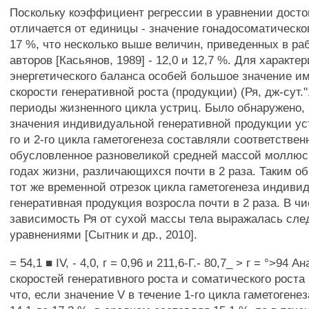
Поскольку коэффициент регрессии в уравнении досто
отличается от единицы - значение гонадосоматическо
17 %, что несколько выше величин, приведенных в ра
авторов [Касьянов, 1989] - 12,0 и 12,7 %. Для характе
энергетического баланса особей большое значение им
скорости генеративной роста (продукции) (Ря, дж-сут."
периоды жизненного цикла устриц. Было обнаружено,
значения индивидуальной генеративной продукции ус
го и 2-го цикла гаметогенеза составляли соответствен
обусловленное разновеликой средней массой моллюск
годах жизни, различающихся почти в 2 раза. Таким об
тот же временной отрезок цикла гаметогенеза индиви
генеративная продукция возросла почти в 2 раза. В ч
зависимость Ря от сухой массы тела выражалась с
уравнениями [Сытник и др., 2010].
= 54,1 ■ IV, - 4,0, г = 0,96 и 211,6-Г.- 80,7_ > г = °>94
скоростей генеративного роста и соматического роста (
что, если значение V в течение 1-го цикла гаметогене