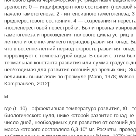
зрелости: 0 — индифферентного состояния (половой и
начало гаметогенеза; 2 - интенсивного гаметогенеза; 3 
преднерестового состояния; 4 — созревания и нереста
-посленерестовой перестройки. Были проанализирова
гаметогенеза и прохождения полового цикла устриц в 
летнего и осенне-зимнего периодов развития гонад. Б
что в весенне-летний период скорость развития гонад
коррелирует с температурой воды. В связи с этим бы
термальная константа развития или сумма градусо-дне
необходимая для развития оогоний до зрелых яиц. Зн
величины вычисляли по формуле [Mann, 1978; Wilson,
Kamphausen, 2012]:
ы
где (t -10) - эффективная температура развития, t0 - 
биологического нуля, ниже которой развитие гонад не 
число дней, необходимых для развития от оогоний до
масса которого составляла 6,3-10" мг. Расчеты, прове