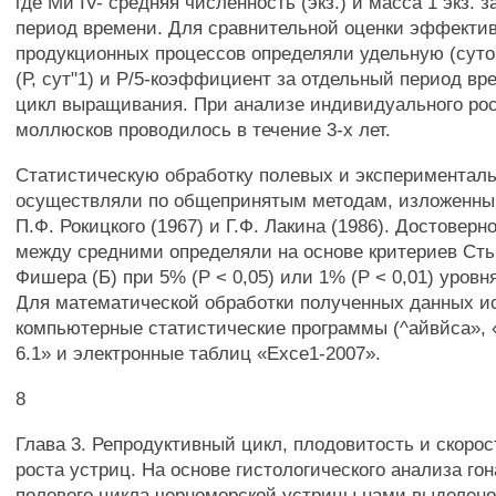
где Ми IV- средняя численность (экз.) и масса 1 экз.
период времени. Для сравнительной оценки эффекти
продукционных процессов определяли удельную (сут
(Р, сут"1) и Р/5-коэффициент за отдельный период вр
цикл выращивания. При анализе индивидуального ро
моллюсков проводилось в течение 3-х лет.
Статистическую обработку полевых и экспериментал
осуществляли по общепринятым методам, изложенны
П.Ф. Рокицкого (1967) и Г.Ф. Лакина (1986). Достовер
между средними определяли на основе критериев Сть
Фишера (Б) при 5% (Р < 0,05) или 1% (Р < 0,01) уровн
Для математической обработки полученных данных и
компьютерные статистические программы (^айвйса», «
6.1» и электронные таблиц «Ехсе1-2007».
8
Глава 3. Репродуктивный цикл, плодовитость и скорос
роста устриц. На основе гистологического анализа гон
полового цикла черноморской устрицы нами выделено