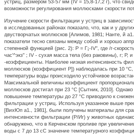
устриц, размером 53-57 мм (IV = 15,8-17,2 г), что сви
возможности регулирования моллюсками скорости по
Изучение скорости фильтрации у устриц в зависимос
в исследованных районах показало, что, как и у други
двустворчатых моллюсков [Алимов, 1981; Нанте, й а1.,
показатели тесно связаны между собой и хорошо апп
степенной функцией (рис. 2): Р = Г¡-IV", где /г-скорос
час'^экз" ; IV - сухая масса тела (без раковины), г; Р, и
-коэффициенты. Наиболее низкая интенсивность фи
моллюсков (коэффициент Р]) наблюдалась при 10 °С
температуры воды происходило устойчивое возрастан
Максимальной величины коэффициент пропорциональ
моллюсков достигал при 23 °С [Сытник, 2010]. Однак
повышение температуры до 27 °С приводило к сниже
фильтрации у устриц. Используя указанное выше пре
[ВихЮп а1., 1981], были получены материалы для ср
интенсивности фильтрации (Р/Иг) у животных одинак
обнаружено, что в Керченском проливе при увеличен
воды с 7 до 13 сС значение температурного коэффиц