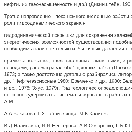
нефти, их гаэонасыщенность и др.) (Дикинштейн, 196 
Третье направление - пока немногочисленные работы
роли гидродинамического экрана н
гидродинамической покрышки для сохранения залежей
энергетических возможностей существования подобны
необходим анализ не только избыточных давлений в 
примеры покрышек, представленных глинистыми, и р
породами, рассматривал обобщающих работ (Прозоров
1973; а также достаточно детально разбирались лите
др. "Нефтегазоносные 1980; Еременко и др., 1980; Беля
и др., 1976; Зхус, 1979). Ряд геологичес определяющ
покрышек удерживать систематизированы в работах с
А.М
A.А.Бакирова, Г.X.Габриэлянца, М.К.Калинко,
B.Д.Наливкина, И.И.Нестерова, А.В.Овчаренко, Г Б.К.