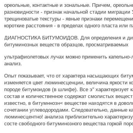
ореольные, контактные и зональные. Причем, ореольн
разновидности - признак начальной стадии миграции
трещиноватые текстуры - явные признаки перемещен
короткие расстояния - в пределах одного пласта или п
ДИАГНОСТИКА БИТУМОИДОВ. Для определения и ди
битуминозных веществ образцов, просматриваемых
ультрафиолетовых лучах можно применить капельно
анализ.
Опыт показывает, что от характера насыщающих бит
изменяется цвет люминесценции, величина яркости к
породе битумоидов (в шлифе). Все э" характеризует 
состав и количественное содержат смолистых веществ
известно, в битумннозн< веществе находятся в дово
сочетании углеводородами. Следовательно, данные к
люминесцентно! анализа приблизительно характериз
состе свободного битуминозного вещества горкой пор