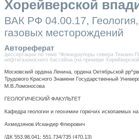
Хорейверской впад
ВАК РФ 04.00.17, Геология
газовых месторождений
Автореферат
диссертации по теме "Флюидоупоры севера Тимано-П
нефтегазоносного бассейна (на примере Хорейверско
Московский ордена Ленина, ордена Октябрьской рр^р
Трудового Красного Знамени Государственный Универ
М.В.Ломоносова
ГЕОЛОГИЧЕСКИЙ ФАКУЛЬТЕТ
Кафедра геологии и геохимии горючих ископаемых на
Ахмедзянов Искандер Флюрович
/ДК 553.98.041; 551.734/735 (470.13)