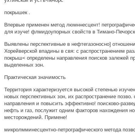
ухтинской и устъ-печорс
покрышек .
Впервые применен метод люмннесцент! петрографиче
для изуче! флмидоупорных свойств в Тимано-Печорс
Выявлены перспективные в нефтегазоносно] отношен
Хорейверской впадины в свя: с распространением ра
покрыш< определены направления поисков залежей п
выделенных зон.
Практическая значимость
Территория характеризуется высокой степенью изуче
новых перспективных зон, их распространение позво.
направления и повысить эффективно! поисково-разве
нефть и газ, послужит одним факторов нахождения н
месторождений. Примене!
микролмминесцентно-петрографического метода позв