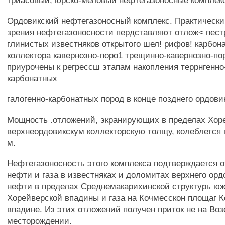
триасовый, юрско-меловый нефтегазоносные комплекс
Ордовикский нефтегазоносный комплекс. Практически
зрения нефтегазоносности пердставляют отлож< пес
глинистых известняков открытого шел! рифов! карбона
коллектора кавернозно-поро1 трещинно-кавернозно-п
приурочены к регрессш этапам накопления террнгенн
карбонатных
галогенно-карбонатных пород в конце позднего ордови
Мощность .отложений, экранирующих в пределах Хор
верхнеордовикскум коллекторскую толщу, колеблется 
м.
Нефтегазоносность этого комплекса подтверждается 
нефти и газа в известняках и доломитах верхнего ордо
нефти в пределах Среднемакарихинской структурь юж
Хорейверской впадины и газа на Кочмесскон площаг 
впадине. Из этих отложений получен приток не на Во
месторождении.