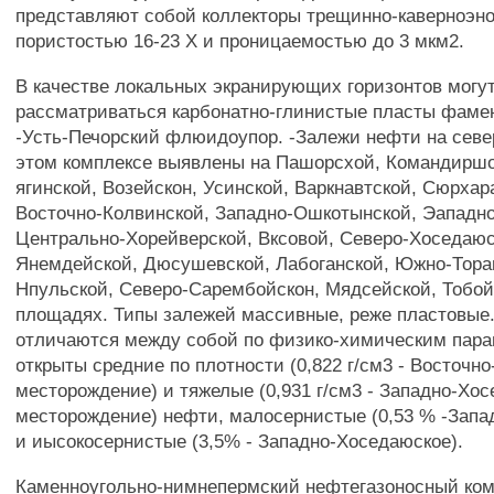
представляют собой коллекторы трещинно-каверноэно
пористостью 16-23 X и проницаемостью до 3 мкм2.
В качестве локальных экранирующих горизонтов могу
рассматриваться карбонатно-глинистые пласты фамен
-Усть-Печорский флюидоупор. -Залежи нефти на севе
этом комплексе выявлены на Пашорсхой, Командиршо
ягинской, Возейскон, Усинской, Варкнавтской, Сюрхар
Восточно-Колвинской, Западно-Ошкотынской, Эападн
Центрально-Хорейверской, Вксовой, Северо-Хоседаюс
Янемдейской, Дюсушевской, Лабоганской, Южно-Тора
Нпульской, Северо-Сарембойскон, Мядсейской, Тобой
площадях. Типы залежей массивные, реже пластовые
отличаются между собой по физико-химическим пара
открыты средние по плотности (0,822 г/см3 - Восточн
месторождение) и тяжелые (0,931 г/см3 - Западно-Хо
месторождение) нефти, малосернистые (0,53 % -Запа
и иысокосернистые (3,5% - Западно-Хоседаюское).
Каменноугольно-нимнепермский нефтегазоносный ко