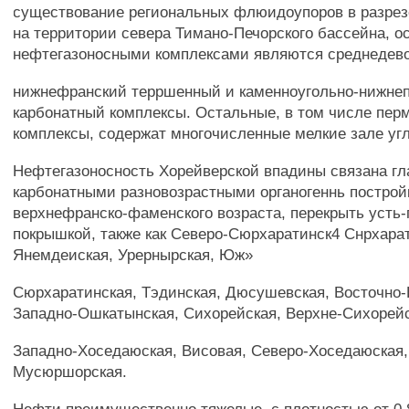
существование региональных флюидоупоров в разрез
на территории севера Тимано-Печорского бассейна, о
нефтегазоносными комплексами являются среднедево
нижнефранский терршенный и каменноугольно-нижне
карбонатный комплексы. Остальные, в том числе пер
комплексы, содержат многочисленные мелкие зале уг
Нефтегазоносность Хорейверской впадины связана гл
карбонатными разновозрастными органогеннь постро
верхнефранско-фаменского возраста, перекрыть усть-
покрышкой, также как Северо-Сюрхаратинск4 Снрхара
Янемдеиская, Урернырская, Юж»
Сюрхаратинская, Тэдинская, Дюсушевская, Восточно-
Западно-Ошкатынская, Сихорейская, Верхне-Сихорейс
Западно-Хоседаюская, Висовая, Северо-Хоседаюская, 
Мусюршорская.