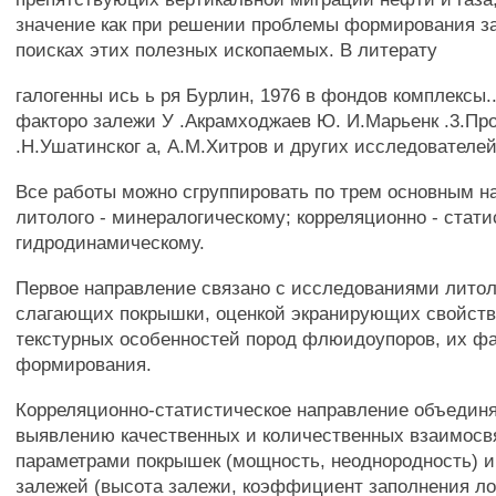
значение как при решении проблемы формирования за
поисках этих полезных ископаемых. В литерату
галогенны ись ь ря Бурлин, 1976 в фондов комплексы..
факторо залежи У .Акрамходжаев Ю. И.Марьенк .3.Пр
.Н.Ушатинског а, А.М.Хитров и других исследователей
Все работы можно сгруппировать по трем основным н
литолого - минералогическому; корреляционно - стати
гидродинамическому.
Первое направление связано с исследованиями литол
слагающих покрышки, оценкой экранирующих свойств
текстурных особенностей пород флюидоупоров, их ф
формирования.
Корреляционно-статистическое направление объединя
выявлению качественных и количественных взаимосв
параметрами покрышек (мощность, неоднородность) 
залежей (высота залежи, коэффициент заполнения л