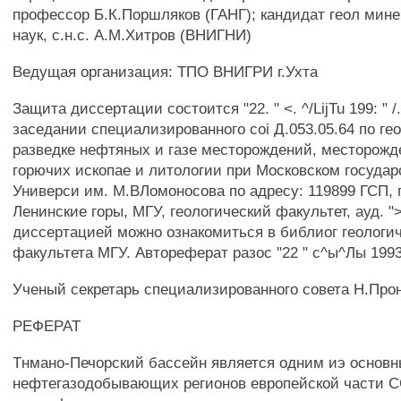
профессор Б.К.Поршляков (ГАНГ); кандидат геол мин
наук, с.н.с. А.М.Хитров (ВНИГНИ)
Ведущая организация: ТПО ВНИГРИ г.Ухта
Защита диссертации состоится "22. " <. ^/LijTu 199: " /.'
заседании специализированного coi Д.053.05.64 по ге
разведке нефтяных и газе месторождений, месторож
горючих ископае и литологии при Московском госуда
Универси им. М.ВЛомоносова по адресу: 119899 ГСП, г
Ленинские горы, МГУ, геологический факультет, ауд. "
диссертацией можно ознакомиться в библиог геологич
факультета МГУ. Автореферат разос "22 " с^ы^Лы 1993 
Ученый секретарь специализированного совета Н.Про
РЕФЕРАТ
Тнмано-Печорский бассейн является одним иэ основ
нефтегазодобывающих регионов европейской части С