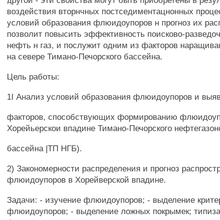
другой - эти свойства могут быть приобретены в резу
воздействия вторнчных постседиментацнонных проце
условий образования флюидоупоров н прогноз их рас
позволит повысить эффективность поисково-разведоч
нефть н газ, и послужит одним из факторов наращива
на севере Тимано-Печорского бассейна.
Цель работы:
1I Анализ условий образования флюидоупоров и выя
факторов, способствующих формированию флюидоуп
Хорейьерскои впадине Тимано-Печорского нефтегазон
бассейна |ТП НГБ).
2) Закономерности распределения и прогноз распрост
флюидоупоров в Хорейверской впадине.
Задачи: - изучение флюидоупоров; - выделение крите
флюидоупоров; - выделение ложных покрымек; типиз