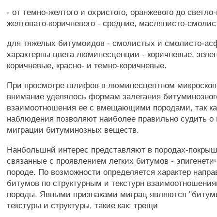
- от темно-желтого и охристого, оранжевого до светло
желтовато-коричневого - средние, маслянисто-смолис
для тяжелых битумоидов - смолистых и смолисто-ас
характерны цвета люминесценции - коричневые, зеле
коричневые, красно- и темно-коричневые.
При просмотре шлифов в люминесцентном микроскоп
внимание уделялось формам залегания битуминозного
взаимоотношения ее с вмещающими породами, так ка
наблюдения позволяют наиболее правильно судить о
миграции битуминозных веществ.
Нанбольшнй интерес представляют в породах-покрыш
связанные с проявлением легких битумов - эпигене
породе. По возможности определяется характер напр
битумов по структурным и текстурн взаимоотношени
породы. Явными признаками миграц являются "битум
текстуры и структуры, такие как: трещи