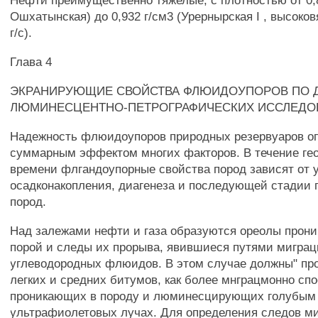
Нефти преимущественно тяжелые, с плотностью от 0,8
Ошхатынская) до 0,932 г/см3 (Урернырская I , высоков
г/с).
Глава 4
ЭКРАНИРУЮЩИЕ СВОЙСТВА ФЛЮИДОУПОРОВ ПО
ЛЮМИНЕСЦЕНТНО-ПЕТРОГРАФИЧЕСКИХ ИССЛЕДО
Надежность флюидоупоров природных резервуаров о
суммарным эффектом многих факторов. В течение гео
времени флгандоупорные свойства пород зависят от 
осадконакопления, диагенеза и последующей стадии
пород.
Над залежами нефти и газа образуются ореолы прони
порой и следы их прорыва, явившиеся путями мигра
углеводородных флюидов. В этом случае должны" пр
легких и средних битумов, как более мнграцмонно сп
проникающих в породу и люминесцирующих голубым 
ультрафиолетовых лучах. Для определения следов м