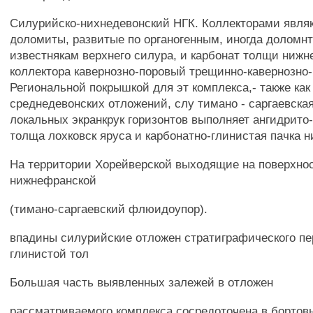
Силурийско-нихнедевонский НГК. Коллекторами явля
доломиты, развитые по органогенным, иногда долом
известнякам верхнего силура, и карбонат толщи нижне
коллектора кавернозно-поровый трещинно-кавернозно
Региональной покрышкой для эт комплекса,- также как
среднедевонских отложений, слу тимано - саргаевска
локальных экранкрук горизонтов выполняет ангидрит
толща лохковск яруса и карбонатно-глинистая пачка н
На территории Хорейверской выходящие на поверхно
нижнефранской
(тимано-саргаевский флюидоупор).
впадины силурийские отложен стратиграфического пе
глинистой тол
Большая часть выявленных залежей в отложен
рассматриваемого комплекса сосредоточена в бортов