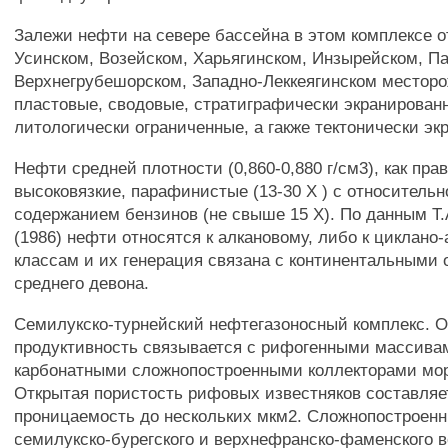
Залежи нефти на севере бассейна в этом комплексе о
Усинском, Возейском, Харьягинском, Инзырейском, П
Верхнегрубешорском, Западно-Леккеягинском местор
пластовые, сводовые, стратиграфически экранирован
литологически ограниченные, а гакже тектонически эк
Нефти средней плотности (0,860-0,880 г/см3), как пра
высоковязкие, парафинистые (13-30 X ) с относитель
содержанием бензинов (не свыше 15 X). По данным Т
(1986) нефти относятся к алкановому, либо к циклано
классам и их генерация связана с континентальными
среднего девона.
Семилукско-турнейский нефтегазоносный комплекс. О
продуктивность связывается с рифогенными массива
карбонатными сложнопостроенными коллекторами морс
Открытая пористость рифовых известняков составляет 
проницаемость до нескольких мкм2. Сложнопостроен
семилукско-бурегского и верхнефранско-фаменского в