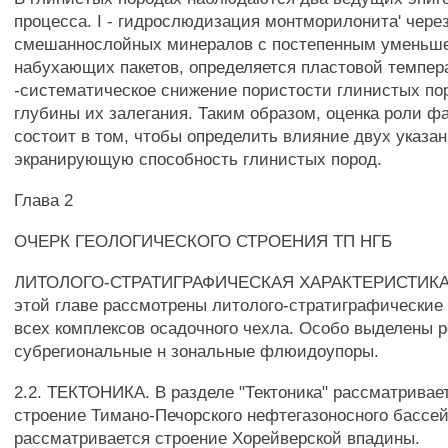
процесса. I - гидрослюдизация монтморилонита' чере
смешаннослойных минералов с постепенным уменьш
набухающих пакетов, определяется пластовой темпера
-систематическое снижение пористости глинистых по
глубины их залегания. Таким образом, оценка роли ф
состоит в том, чтобы определить влияние двух указа
экранирующую способность глинистых пород.
Глава 2
ОЧЕРК ГЕОЛОГИЧЕСКОГО СТРОЕНИЯ ТП НГБ
ЛИТОЛОГО-СТРАТИГРАФИЧЕСКАЯ ХАРАКТЕРИСТИКА 
этой главе рассмотрены литолого-стратиграфические
всех комплексов осадочного чехла. Особо выделены 
субрегиональные н зональные флюидоупоры.
2.2. ТЕКТОНИКА. В разделе "Тектоника" рассматривае
строение Тимано-Печорского нефтегазоносного бассей
рассматривается строение Хорейверской впадины.