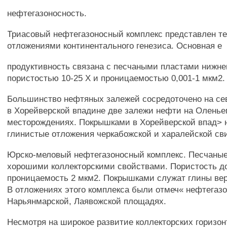
нефтегазоносность.
Триасовый нефтегазоносный комплекс представлен те
отложениями континентального генезиса. Основная е
продуктивность связана с песчаными пластами нижне
пористостью 10-25 X и проницаемостью 0,001-1 мкм2.
Большинство нефтяных залежей сосредоточено на сев
в Хорейверской впадине две залежи нефти на Оленье
месторождениях. Покрышками в Хорейверской впад> 
глинистые отложения черкабожской и харалейской сви
Юрско-меловый нефтегазоносный комплекс. Песчаные
хорошими коллекторскими свойствами. Пористость до
проницаемость 2 мкм2. Покрышками служат глины вер
В отложениях этого комплекса были отмеч« нефтегаз
Нарьянмарской, Лаявожской площадях.
Несмотря на широкое развитие коллекторских горизон