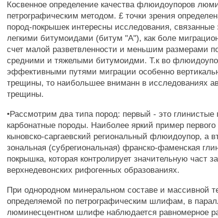
Косвенное определение качества флюидоупоров люм
петрографическим методом. £ точки зрения определен
пород-покрышек интересны исследования, связанные
легкими битумоидами (битум "А"), как боле миграцион
счет малой разветвленности и меньшим размерами п
средними и тяжелыми битумоидми. Т.к во флюидоуп
эффективными путями миграции особенно вертикаль
трещины, то наибольшее вниманн в исследованиях а
трещины.
•Рассмотрим два типа пород: первый - это глинистые 
карбонатные породы. Наиболее яркий пример первого 
кыновско-саргаевский региональный флюидоупор, а вт
зональная (субрегиональная) франско-фаменская гли
покрышка, которая контролирует значительную част з
верхнедевонских рифогенных образованиях.
При однородном минеральном составе и массивной те
определяемой по петрографическим шлифам, в парал
люминесцентном шлифе наблюдается равномерное р