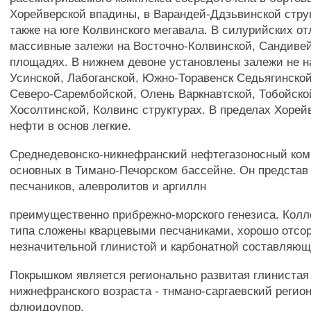
Хорейверской впадины, в Варандей-Ддзьвинской струк
также на юге Колвинского мегавала. В силурийских о
массивные залежи на Восточно-Колвинской, Сандиве
площадях. В нижнем девоне установлены залежи не н
Усинской, Лабоганской, Южно-Торавенск Седьягинской
Северо-Сарембойской, Олень Варкнавтской, Тобойско
Хосолтинской, Колвинс структурах. В пределах Хоре
нефти в основ легкие.
Среднедевонско-никнефранский нефтегазоносный комп
основных в Тимано-Печорском бассейне. Он представ
песчаников, алевролитов и аргиллн
преимущественно прибрежно-морского генезиса. Колл
типа сложены кварцевыми песчаниками, хорошо отс
незначительной глинистой и карбонатной составляющ
Покрышком является регионально развитая глинистая 
нижнефранского возраста - тнмано-саргаевский регио
флюидоупор.