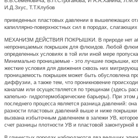
В.В.Семеновича, В.П.Строганова, И А.А.Ханина, Л.М
И.Д.Зхус, Т.Т.Клубов
приведенных пластовых давлении в вышележащих отл
капиллярно-поверхностных сил в породах, слагающих
МЕХАНИЗМ ДЕЙСТВИЯ ПОКРЫШКИ. В природе нет а
непроницаемых покрышек для флюидов. Любой флюи
определенных условиях в той или иной мере пропуска
Минимально проницаемые - это лучшие покрышки, ко
жесткие условия для движения сквозь них мигрирующ
проницаемость покрышек может быть обусловлена п
диффузии, а также тем, что проникновение происход
каналам или осуществляется по трещинам (здесь ра
капельно- гидротермобарические барьеры). При этом
последнего процесса является разница давлений: она 
разности пластовых давлений выше и ниже покрышки
вызвана избыточным давлением в залежи УВ, которое
счет разницы плотности УВ и пластовой законтурной 
В глинистых породах наблюдаются два ведущих эпиг