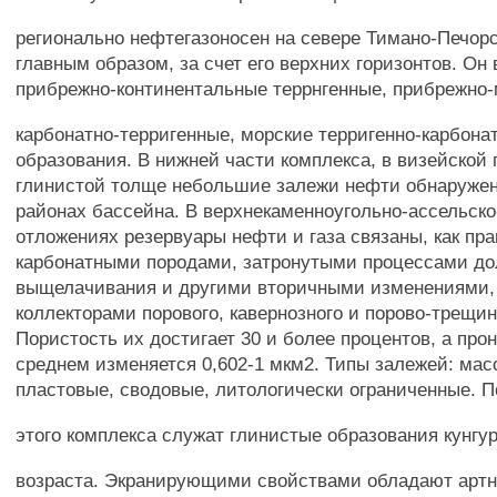
регионально нефтегазоносен на севере Тимано-Печорс
главным образом, за счет его верхних горизонтов. Он
прибрежно-континентальные террнгенные, прибрежно
карбонатно-терригенные, морские терригенно-карбон
образования. В нижней части комплекса, в визейской
глинистой толще небольшие залежи нефти обнаруже
районах бассейна. В верхнекаменноугольно-ассельск
отложениях резервуары нефти и газа связаны, как пра
карбонатными породами, затронутыми процессами д
выщелачивания и другими вторичными изменениями,
коллекторами порового, кавернозного и порово-трещин
Пористость их достигает 30 и более процентов, а про
среднем изменяется 0,602-1 мкм2. Типы залежей: мас
пластовые, сводовые, литологически ограниченные. 
этого комплекса служат глинистые образования кунгу
возраста. Экранирующими свойствами обладают артн