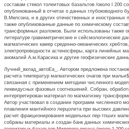
составам стекол толеитовых базальтов /около I 200 со
опубликованный в отчетах о данных глубоководного бу
В.Мелсоиа, и в других отечественных и иностранных 
также опубликованные данные по химическому состав
трансформных разломов. Были использованы также о
литературе гравиметрические и сейсмологические да
магматических камер срединно-океанических хребтов,
электропроводности астеносферы, карта линейных ма
аномалий А.м.Карасика и другие геофизические данн
Лучннй_вклад_автоЕа_. Автором предложена постанов
расчета температур магматических очагов при мальи$
связанная с применением методики численного моде
ликвидусных фазовых соотношений. Собран, обработ
интерпретирован материал по магматизму трансформ
Автор участвовал в создании программ численного м
плавления мантийного лерцолита при высоких давлен
расчет фракционирования модельных пер-тпших магм
собраны материалы и создан банк данных химических
толеитовых базальтов Мирового океана /около 1 200 с