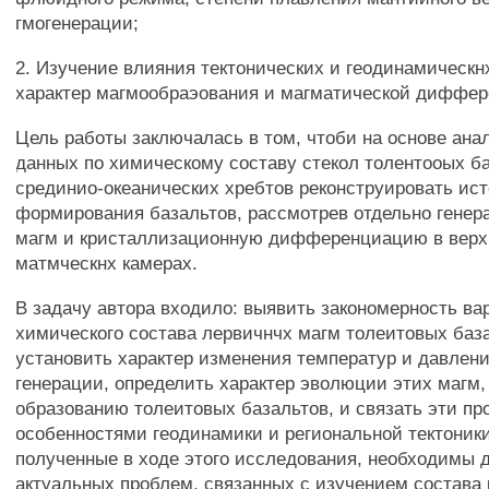
гмогенерации;
2. Изучение влияния тектонических и геодинамическн
характер магмообраэования и магматической диффе
Цель работы заключалась в том, чтоби на основе ан
данных по химическому составу стекол толентооых б
срединио-океанических хребтов реконструировать ис
формирования базальтов, рассмотрев отдельно гене
магм и кристаллизационную дифференциацию в верх
матмческнх камерах.
В задачу автора входило: выявить закономерность в
химического состава лервичнчх магм толеитовых баз
установить характер изменения температур и давлени
генерации, определить характер эволюции этих магм,
образованию толеитовых базальтов, и связать эти пр
особенностями геодинамики и региональной тектоники
полученные в ходе этого исследования, необходимы 
актуальных проблем, связанных с изучением состава 