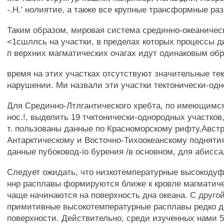
-.H.' нолиятие, а также все крупные трансформные ра
Таким образом, мировая система срединно-океаничес
<1сшллсь на участки, в пределах которых процессы
п верхних магматических очагах идут одинаковым обр
время на этих участках отсутствуют значительные те
нарушении. Ми назвали эти участки тектонически-од
Для Срединно-Лтлгантического хребта, по имеющимся
нос.!, выделить 19 тчктонически-однородных участков
т. пользованы данные по Красноморскому рифту,Авст
Антарктическому и Восточно-Тихоокеанскому поднятия
данные пубоковод-iо бурения /в основном, для абисса
Следует ожидать, что низкотемпературные высокоду
ннр расплавы формируются ближе к кровле магматич
чаще начинаются на поверхность дна океана. С друго
примитивные высокотемпературные расплавы редко д
поверхности. Действительно, среди изученных нами 5