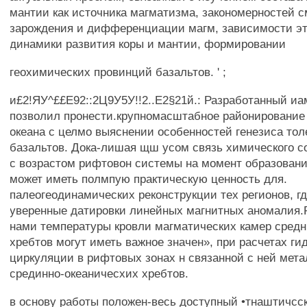
мантии как источника магматизма, закономерностей 
зарождения и дифференциации магм, зависимости эт
динамики развития коры и мантии, формировании
геохимических провинций базальтов. ' ;
и£2!ЯУ^££Е92::2Ц9У5У!!2..Е2§21й.: Разработанный и
позволил пронести.крупномасштабное районирование
океана с целмо выяснении особенностей генезиса то
базальтов. Дока-лишая щш усом связь химического с
с возрастом рифтовон системы на момент образовани
может иметь полмпую практическую ценность для.
палеогеодинамических реконструкции тех регионов, г
уверенные датировки линейных магнитных аномалия.
нами температуры кровли магматических камер средн
хребтов могут иметь важное значен», при расчетах г
циркуляции в рифтовых зонах н связанной с ней мет
срединно-океаничесхих хребтов.
в основу работы положен-весь доступный •тнаштичсс