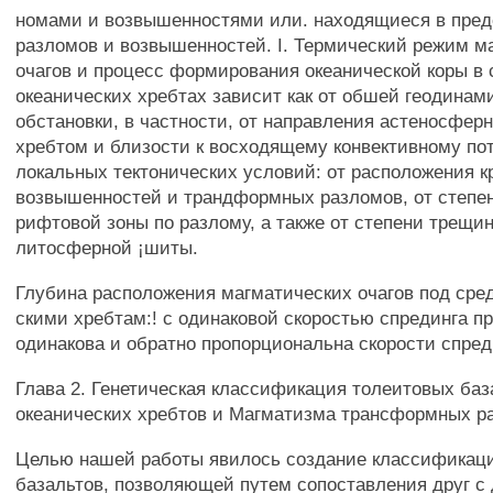
номами и возвышенностями или. находящиеся в пред
разломов и возвышенностей. I. Термический режим м
очагов и процесс формирования океанической коры в 
океанических хребтах зависит как от обшей геодинам
обстановки, в частности, от направления астеносферн
хребтом и близости к восходящему конвективному пото
локальных тектонических условий: от расположения 
возвышенностей и трандформных разломов, от степе
рифтовой зоны по разлому, а также от степени трещи
литосферной ¡шиты.
Глубина расположения магматических очагов под сре
скими хребтам:! с одинаковой скоростью спрединга п
одинакова и обратно пропорциональна скорости спред
Глава 2. Генетическая классификация толеитовых баз
океанических хребтов и Магматизма трансформных р
Целью нашей работы явилось создание классификац
базальтов, позволяющей путем сопоставления друг с