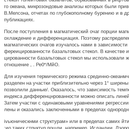
го океана, микрозондовые анализы которых были прив
В.Мелсона, отчетах по глубокополному бурению и в д
публикациях.
После поступления в магматический очаг порции маг
охлаждение и дифференциация. Поэтому распределе
магматических очагов изучалось нами в зависимости 
фереицированности базальтовых стекол. В качестве 
цированности базальтовых стекол мы использовали ж
отношение , . Ре0*/МйО.
Для изучения термического режима срединно-океанмч
разделен на участки приблизительно через 1° ширены /
позволили данные/. Оказалось, что зависимость темп
индекса дифференцнрованности можно описать линей
Затем участки с одинаковыми уравнениями регрессии
лены и оказались заключенными в пределах однородн
ivьюническнми структурам» или в пределах самих йти*
:ио таких структур пошли, например, Исландии, Лэоро