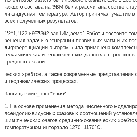
каждого состава на ЭВМ была рассчитана соответст
ликвидусная температура. Автор принимал участие в
всех полученных результатов.
1'2^1,!122.и9Е'!3й2.заи1ИИ,аемо^ Работы состоите том
решения задачи о генерации первичных магм и их п
дифференциации аьгором была применена комплексн
геохимических и геофизических данных о строении в
срединно-океани-
ческих хребтов, а также современные представления 
и геоднкамических процессах.
Защищаемие_попо*ения^
1. На основе применения метода численного моделир
лсеидолик-видусных фазовых соотношений установл
шим;пнче-ских очагов срединио-океанических хребтов
температурном интервале 1270- 1170°С.