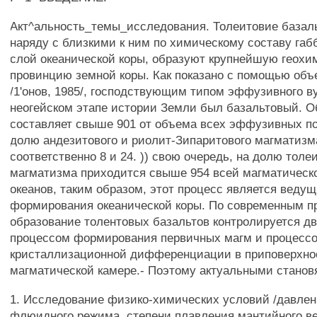
Акт^альность_темы_исследования. Толеитовие базаль
наряду с близкими к ним по химическому составу габ
слой океанической коры, образуют крупнейшую геох
провинцию земной коры. Как показано с помощью объ
/1'онов, 1985/, господствующим типом эффузивного в
неогейском этапе истории Земли был базальтовый. О
составляет свыше 901 от объема всех эффузивных пор
долю андезитового и риолит-Зипаритового магматизм
соответственно 8 и 24. )) свою очередь, на долю толе
магматизма приходится свыше 954 всей магматическо
океанов, таким образом, этот процесс является веду
формирования океанической коры. По современным п
образование толентовых базальтов контролируется д
процессом формирования первичных магм и процесс
кристаллизационной дифференциации в приповерхно
магматической камере.- Поэтому актуальными станов
1. Исследование физико-химических условий /давлен
флюидного режима, степени плавления мантийного ве