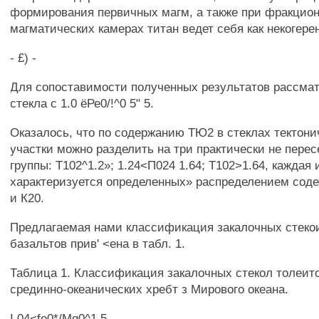
формирования первичных магм, а также при фракцио
магматических камерах титан ведет себя как некогере
- £) -
Для сопоставимости полученных результатов рассма
стекла с 1.0 ёРе0/!^0 5" 5.
Оказалось, что по содержанию ТЮ2 в стеклах тектон
участки можно разделить на три практически не пере
группы: Т102^1.2»; 1.24<П024 1.64; Т102>1.64, каждая 
характеризуется определенных» распределением сод
и К20.
Предлагаемая нами классификация закалочных стеко
базальтов прив' <ена в табл. 1.
Таблица 1. Классификация закалочных стекол толеит
срединно-океанических хребт з Мирового океана.
I,04<fe0*/Mg0^1,5