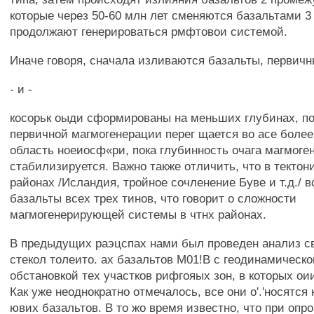
которые через 50-60 млн лет сменяются базальтами 3 
продолжают генерироваться рмфтовои системой.
Иначе говоря, сначала изливаются базальты, первичн
- и -
косорьк оыди сформированы на меньших глубинах, по
первичной магмогенерации перег щается во асе боле
область ноеиосф«ри, пока глубинность очага магмоге
стабилизируется. Важно также отличить, что в текто
районах /Исландия, тройное сочленение Буве и т.д./ 
базальты всех трех тинов, что говорит о сложности
магмогенерирующей системы в чтнх районах.
В предыдущих раэцспах нами был проведен анализ с
стекол толеито. ах базальтов М01!В с геодинамическо
обстановкой тех участков рифгояых зон, в которых о
Как уже неоднократно отмечалось, все они о'.'носятся 
ювих базальтов. В то жо время известно, что при опр