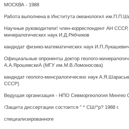
МОСКВА - 1988
Работа выполнена в Института океанологил им.П.П
Научные руководители! член-корреспондент АН СССР, 
минералогических наук И.Д.Рябчиков
кандидат физико-математических наук И.П.Лукашеви
Официальные опронентш доктор геолого-минералогич
А.А.ЯрошевскиА (МГУ им.М.В.Ломоносова)
кандидат геолого-минсралогическнх наук А.Я.Шараськ
СССР)
Ведущая организация - НПО Севморгеология Мингео
/Защита диссертации состоится " * СШ/^р? 1988 г.
специализированноге