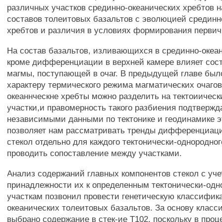
различных участков срединно-океанических хребтов н
составов толеитовых базальтов с эволюцией срединн
хребтов и различия в условиях формирования первич
На состав базальтов, изливающихся в срединно-океан
кроме дифференциации в верхней камере влияет сос
магмы, поступающей в очаг. В предыдущей главе было
характеру термического режима магматических очагов
океаннческне хребты можно разделить на тектоиичес
участки,и правомерность такого разбиения подтвержд
независимыми данными по тектонике и геодинамике э
позволяет нам рассматривать тренды дифференциац
стекол отдельно для каждого тектонически-однородног
проводить сопоставление между участками.
Анализ содержаний главных компонентов стекол с уч
принадлежности их к определенным тектонически-од
участкам позвонил провести генетическую классифи
океанических толеитовых базальтов. За основу клас
выбрано содержание в стек-ие Т102, поскольку в проц