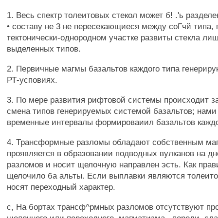
1. Весь спектр толеитовых стекол может б! .'ь раздел
• составу не 3 не пересекающиеся между соГчй типа,
тектонически-однородном участке развиты стекла лиш
выделенных типов.
2. Первичные магмы базальтов каждого типа генериру
РТ-усповиях.
3. По мере развития рифтовой системы происходит з
смена типов генерируемых системой базальтов; нами
временные интервалы формироваиил базальтов каждо
4. Трансформные разломы обладают собственным маг
проявляется в образовании подводных вулканов на дн
разломов и носит щелочную направлен эсть. Как пра
щелочило ба альты. Если выплавки являются толеито
носят переходный характер.
с, На бортах трансф^рмных разломов отсутствуют пр