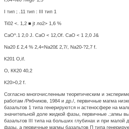
I тип ; .11 тип : III тип 1
Ti02 <. 1,2 ■ jt ло2> 1,6 %
СаО^.1 2,0 J. СаО < 12,Of. СаО < 1 2,0 J&
Na20 £ 2,4 % 2,4<Na20£ 2,7/, Na20-?2,7 f.
К201 О,if.
О, КК20 40,2
К20>0,2 f.
Согласно многочисленным теоретическим и экспери
работам /Рябчиков, 1984 и др./, первичные магма низ
базальтов 1 типа генерируются н астеносфере на мал
значительной доле жидкой фазы, первичные .;агмы в
базальтов III типа на больших глубинах и при малой 
фазы, а первичные магмы базальтов П типа генериру