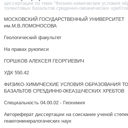
диссертации по теме "Физико-химические условия об
толеитовых базальтов срединно-океанических хребто
МОСКОВСКИЙ ГОСУДАРСТВЕННЫЙ УНИВЕРСИТЕТ
им.М.В.ЛОМОНОСОВА
Геологический факультет
На правах рукописи
ГОРШКОВ АЛЕКСЕЯ ГЕОРГИЕВИЧ
УДК 550.42
ФИЗИКО-ХИМИЧЕСКИЕ УСЛОВИЯ ОБРАЗОВАНИЯ Т
БАЗАЛЬТОВ СРЕ5ДИНН0-0КЕА1ШЧЕСКИХ ХРЕБТОВ
Специальность 04.00.02 - Геохимия
Автореферат диссертации на соискание ученой степе
геаюгонмнералогаческих наук