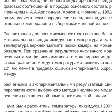
использован метод численного моделирования псевд
фазовых соотношений в породах основного состава, 
Френкелем и А.А.Арискиным /Арнскин, Френкель, 1982
ритма расчета лежит определение псевдоликвидуса т
отвольных минералов и выбор максимальной из них.
Рассчитанная для восьмикомпонеитного состава база
максимальная псевдоликвидусная температура и ест
температура верхней магматической камеры на моме
базальта. При сравнении результатов численного мод
резулыата-ми физико-химического моделирования для
стекол различие между температурами ликвидуса кол
12", чю лежит в пределах ошибки эксперимента. Хоро
между
расчетными и экспериментальными результатами сви
перспективности выбранного метода численного моде
решения поставленной нами геохимической задачи.
Нами были рассчитаны температуры ликвидуса I 200
стекол толеитовых базальтов, образованных в рифто