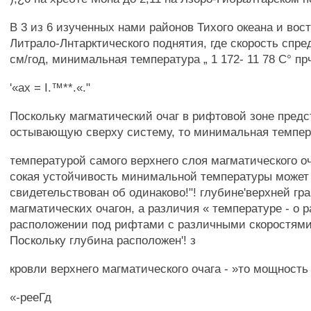
В 3 из 6 изученных нами районов Тихого океана и вос
Литрало-Лнтарктического поднятия, где скорость спре
см/год, минимальная температура „ 1 172- 11 78 С° пр
'«ах = I.™**.«."
Поскольку магматический очаг в рифтовой зоне предс
остывающую сверху систему, то минимальная темпер
температурой самого верхнего слоя магматического очаг
сокая устойчивость минимальной температуры может
свидетельствован об одинаково!"! глубине'верхней гр
магматических очагон, а различия « температуре - о 
расположении под рифтами с различными скоростями
Поскольку глубина расположен'! з
кровли верхнего магматического очага - »то мощность
«-рееГд