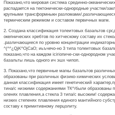
Показано,что мировая система срединно-океанически
распадается на тектонически-однородные участки/за
крупными трансформныкн разломами/,различающиес
термическим режимом и составом первичных магм.
2. Создана классификация толеитовых базальтов срс
окелнических хребтов по хитческому составу их стеко
.различающиеся по уровню концентрации индикаторн
^(^^¿QjK^OjCaO; иьъчечо-но 3 типа толеитовых базал
показано,что на каждом iciriопиче-ски-однородном уча
базальты лишь одного ич эшх чипоп.
3. Показано,что первичные магкы базальтов различны
образованы при различных физико-химических услови
данная классификация имеет генетический характер,п
тина/с низкими содержаниями ТК^/были образованы п
оленях плавления,а стекла 3 типа/с высоким! содержани
низких степенях плавления единого мантийного субст
составу к примитивному лерцолиту.