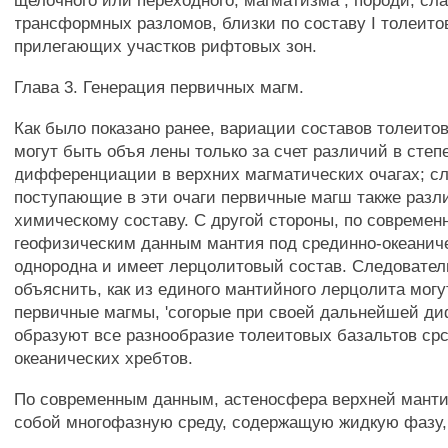
щелочного или переходного, магматизма , породи, сл
трансформных разломов, близки по составу I толеит
прилегающих участков рифтовых зон.
Глава 3. Генерация первичных магм.
Как было показано ранее, вариации составов толеито
могут быть объя лены только за счет различий в степ
дифференциации в верхних магматических очагах; сл
поступающие в эти очаги первичные магш также разл
химическому составу. С другой стороны, по современ
геофизическим данным мантия под срединно-океанич
однородна и имеет лерцолитовый состав. Следовател
объяснить, как из единого мантийного лерцолита мог
первичные магмы, 'согорые при своей дальнейшей 
образуют все разнообразие толеитовых базальтов ср
океанических хребтов.
По современным данным, астеносфера верхней манти
собой многофазную среду, содержащую жидкую фазу, т