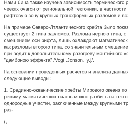
Нами бича также изучена зависимость термического ре
чеекпх очагон от региональной тектоники, в частност
рифтовую зону крупных трансформных разломов и в
На примере Северо-Лтлантического хребта было пока
существует 2 типа разломов. Разлома иерною типа, 
смешением оси рифта, лишь охлаждают магматически
как разломы второго типа, со значительным смещени
при водит к дополнительному разогреву мантийного «
"дамбоною эффекта" /Vogt ,Jonson, iy,j/.
IIa основании проведенных расчетов и анализа данны
следующие выводы:
1. Срединно-океанические хребты Мирового океанэ п
режиму магматических очагов можно разбить на текто
однородные участки, заключенные между крупными 
раз-
(,