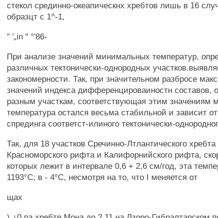
стекол срединно-океапическнх хребтов лишь в 16 слу
образцт с 1^-1,
" '„in " °'86-
При анализе значений минимальных температур, опр
различных тектонически-однородных участков.выявл
закономерности. Так, при значительном разбросе ма
значений индекса дифференцироваиностн составов, 
разным участкам, соответствующая этим значениям 
температура остался весьма стабильной и зависит от
спрединга соответст-илиного тектонически-однородног
Так, для 18 участков Сречинно-Лтлантического хребта 
Красноморского рифта и Калифорнийского рифта, скор
которых лежит в интервале 0,6 + 2,6 см/год, эта темп
1193°С; в - 4°С, несмотря на то, что I меняется от
щах
),¿0 па хребте Мона до 2,11 на Лзоро-Гибралтарском 