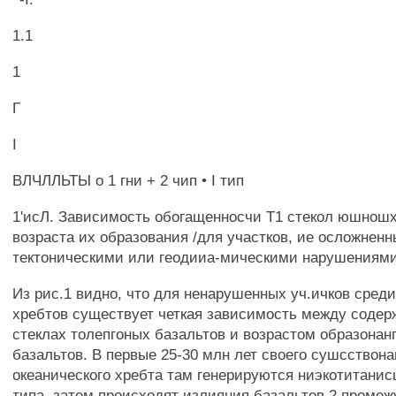
1.1
1
Г
I
ВЛЧЛЛЬТЫ о 1 гни + 2 чип • I тип
1'исЛ. Зависимость обогащенносчи Т1 стекол юшношх
возраста их образования /для участков, ие осложнен
тектоническими или геодииа-мическими нарушениями
Из рис.1 видно, что для ненарушенных уч.ичков среди
хребтов существует четкая зависимость между соде
стеклах толепгоных базальтов и возрастом образонанп
базальтов. В первые 25-30 млн лет своего сушсствон
океанического хребта там генерируются ниэкотитанис
типа, затем происходят излияния базальтов 2 промеж