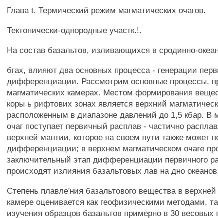
Глава t. Термический режим магматических очагов.
Тектонически-однородные участк.!.
На состав базальтов, изливающихся в сродинно-океан
бгах, влияют два основных процесса - генерации пер
дифференциации. Рассмотрим основные процессы, п
магматических камерах. Местом формирования вещес
коры ь рифтових зонах является верхний магматическ
расположенным в диапазоне давлений до 1,5 кбар. В 
очаг поступает первичный расплав - частично распла
верхней мантии, которое на своем пути также может п
дифференциации; в верхнем магматическом очаге пр
заключительный этап дифференциации первичного ра
происходят излияния базальтовых лав на дно океанов
Степень плавле'ния базальтового вещества в верхней
камере оценивается как геофизическими методами, так
изучения образцов базальтов примерно в 30 весовых 