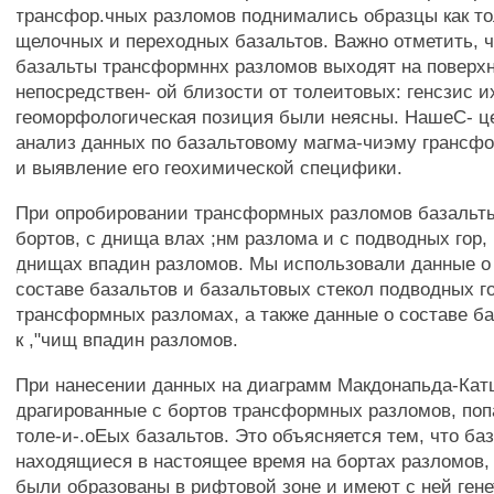
трансфор.чных разломов поднимались образцы как то
щелочных и переходных базальтов. Важно отметить, 
базальты трансформннх разломов выходят на поверхн
непосредствен- ой близости от толеитовых: генсзис и
геоморфологическая позиция были неясны. НашеС- ц
анализ данных по базальтовому магма-чиэму грансф
и выявление его геохимической специфики.
При опробировании трансформных разломов базальт
бортов, с днища влах ;нм разлома и с подводных гор
днищах впадин разломов. Мы использовали данные о
составе базальтов и базальтовых стекол подводных г
трансформных разломах, а также данные о составе ба
к ,"чищ впадин разломов.
При нанесении данных на диаграмм Макдонапьда-Кат
драгированные с бортов трансформных разломов, попа
толе-и-.оЕых базальтов. Это объясняется тем, что ба
находящиеся в настоящее время на бортах разломов,
были образованы в рифтовой зоне и имеют с ней гене