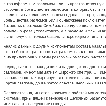
с трансформным разломом - лишь пространственную.
стороны, в большинстве разломов, в которых были и
впадины и находящиеся на нем подводные горы,на по
большинства разломов били обнаружены исключител
базальтм. в разломе Сикейрос наряду со щелочными
получен образец толеитового, а в разломе Ч.^лк-ГиОч
были получены только базальты переходного тина н т
Анализ данных о другим компонентам состава базальт
что на бортах трат,-формных разломов залегают такие
с на прилегающих к этим разлома«« участках рифтовм
подводные горы, находящиеся на днищах впадин тр
разломов, имеют магматизм широкого спектра. С ! и
направленность и варьируется о толеитов, аналогич
бортов разлома, до широкого спектра щелочных базал
Следовательно, мы сталкиваемся с работой магмоге
системы, приь^дяшей к генерации щелочных базальто
мо> сделать следующие выводы: