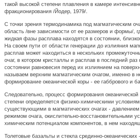
такой высокой степени плавления в камере интенсивн
фракционирования /Йодер, 1979/.
С точки зрения термодинамика под магматическим оч
область /вне зависимости от ее размеров и формы/, г
жидкая фазы расплава находятся в состоянии, близко
На своем пути от области генерации до излияния ма
расплав может находиться в нескольких промежуточны
очаг, в котором кристаллы и расплав в последний раз
состоянии равновесия перед их излиянием на поверх
называем верхним магматическим очагом, именно в н
формирование океанической коры - ее габбрового и ба
Следовательно, процесс формирования океанической 
степени определяется физико-химическими условиям
существующими в магматических очагах - давлением
режимом очага, окислительно-восстановительными у
химическим потенциалом компонентов, в нем находя
Толетовые базальты и стекла срединно-океанических 