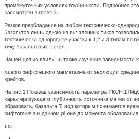
промежуточных условиях глубинности. Подробнее это
рассмотрен в главе 3,
Резкое преобладание на любом тектонически-однород
базальтов лишь одною из вьг зленных тиков тозволнл
тектонически-однороднее участки к 1,2 и 3 типам по
тику базальтовых с.екол.
Нашей целью явил». ,ь также изучение зависимости 
•швого рифгогешюго магматазма от эволюции средии
хребтов.
На рис.1 Показав зависимость параметра 'П0,/Н;17Мц0
характеризующего глубинность источника магми от в
образовать, базальта Т, иод которым понимается врем
рифтогенеча и данном р!.оие до момента образования
т.о,
' -I.