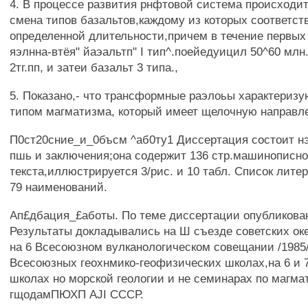
4. В процессе развития рнфтовой система происходи
смена типов базальтов,каждому из которых соответст
определенной длительности,причем в течение первых 
яэлнна-втёя" йаэальтп" I тип^.поейедуицил 50^60 млн
2тг.пп, и затеи базальт 3 типа.,
5. Показано,- что трансформные раэлоьы характериз
типом магматизма, который имеет щелочную направл
П0ст20сние_и_0бъсм ^аб0ту1 Диссертация состоит нэ
пшь и заключения;она содержит 136 стр.машинописно
текста,иллюстрируется 3/рис. и 10 табл. Список лите
79 наименований.
Ап£дбация_£аботы. По теме диссертации опубликован
Результаты докладывались на Ш съезде советских оке
на 6 Всесоюзном вулканологическом совещании /1985/,
Всесоюзных геохнмико-геофизических школах,на 6 и
школах но морской геологии и не семинарах по магм
гщодамПЮХП AJI СССР.